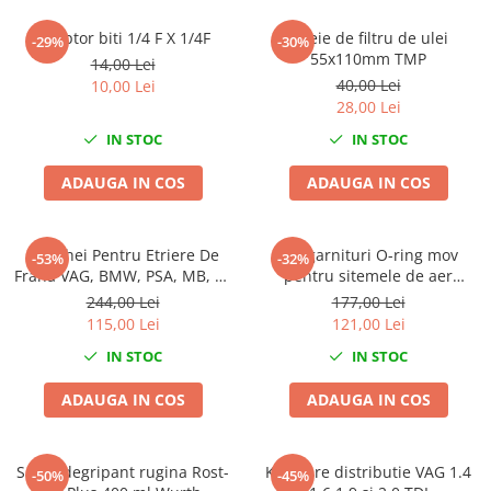
Scule fixare distributie
Adaptor biti 1/4 F X 1/4F
Cheie de filtru de ulei
-29%
-30%
Alfa romeo
55x110mm TMP
14,00 Lei
Audi
40,00 Lei
10,00 Lei
Bmw
28,00 Lei
Chevrolet
IN STOC
IN STOC
Chrysler
ADAUGA IN COS
ADAUGA IN COS
Citroen
Dacia
Fiat
Set Chei Pentru Etriere De
Set garnituri O-ring mov
-53%
-32%
Frana VAG, BMW, PSA, MB, 11
Ford
pentru sitemele de aer
piese
conditionat sau clima 265
244,00 Lei
177,00 Lei
Jaguar
piese
115,00 Lei
121,00 Lei
Jeep
IN STOC
IN STOC
Lancia
Land Rover
ADAUGA IN COS
ADAUGA IN COS
Mazda
Mercedes
Spray degripant rugina Rost-
Kit fixare distributie VAG 1.4
Mini
-50%
-45%