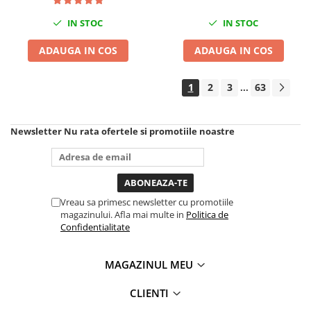
Compresoare
IN STOC
IN STOC
Filtre Pneumatice
Furtune Aer Comprimat
ADAUGA IN COS
ADAUGA IN COS
Masini de gaurit si taiat
Pistoale de vopsit
1
2
3
63
...
Pistoale Pneumatice
Polizoare biax
Newsletter
Nu rata ofertele si promotiile noastre
Scule pentru nituit si capsat
Slefuitoare Pneumatice
Scule speciale
Diagnoza si masurari
Vreau sa primesc newsletter cu promotiile
Injectoare
magazinului. Afla mai multe in
Politica de
Confidentialitate
Motor
Rulmenti,Bucsi si Extractoare
MAGAZINUL MEU
Sistem directie
Sistem franare
CLIENTI
Sistem Vibro-Power