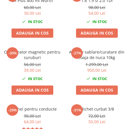
off Plus 400 ml Wurth
1.6 1.9 si 2.0 TDI
Nissan
60,00 Lei
98,00 Lei
Opel
30,00 Lei
54,00 Lei
Peugeot
IN STOC
IN STOC
Renault
ADAUGA IN COS
ADAUGA IN COS
Rover
Saab
Seat
Organizator magnetic pentru
Abraziv sablare/curatare din
-30%
-27%
Skoda
suruburi
coaja de nuca 10kg
Suzuki
56,00 Lei
1.299,00 Lei
39,00 Lei
950,00 Lei
Universale
Volkswagen
IN STOC
IN STOC
Volvo
ADAUGA IN COS
ADAUGA IN COS
Scule pentru tinichigerie
Scule Pneumatice
Set chei pentru conducte
Clichet curbat 3/8
-29%
-31%
Accesorii Pneumatice
90,00 Lei
72,00 Lei
Alte scule pneumatice
64,00 Lei
50,00 Lei
Chei cu clichet