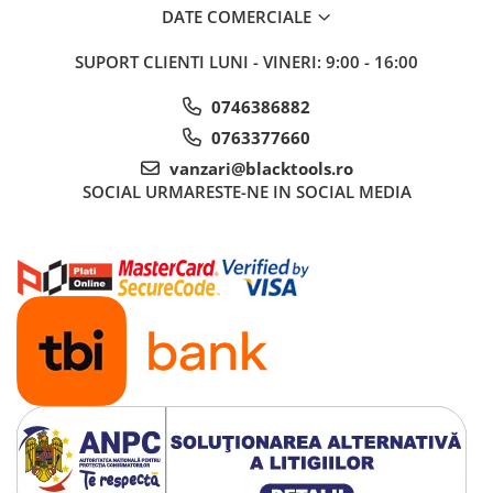
DATE COMERCIALE
Sisteme de ridicare si sustinere
Capre Auto
SUPORT CLIENTI
LUNI - VINERI: 9:00 - 16:00
Cricuri Hidraulice
0746386882
Surubelnite Si Biti
0763377660
Truse de biti
vanzari@blacktools.ro
Truse de surubelnite
SOCIAL
URMARESTE-NE IN SOCIAL MEDIA
Vulcanizare
Masini de dejantat roti
Masini de echilibrat roti
Piese de schimb
Scule Vulcanizare