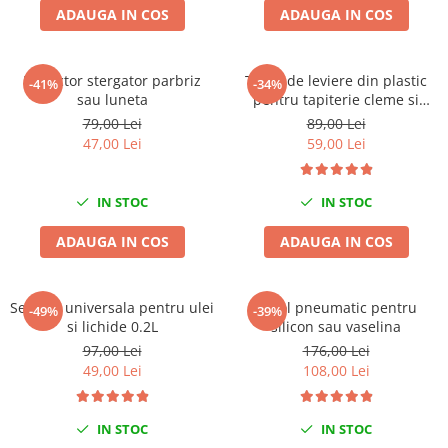
ADAUGA IN COS
ADAUGA IN COS
Tig-Wig
Pompe si Cilindri Hidraulici
Prese pentru arcuri
Extractor stergator parbriz
Trusa de leviere din plastic
-41%
-34%
sau luneta
pentru tapiterie cleme si
Redresoare,Roboti Pornire,Cabluri
panouri auto 11 piese
79,00 Lei
89,00 Lei
Curent
47,00 Lei
59,00 Lei
Schimb ulei
Accesorii schimb ulei
IN STOC
IN STOC
Chei buson baie ulei
ADAUGA IN COS
ADAUGA IN COS
Chei filtru ulei
Recuperatoare de ulei
Scule Ajutatoare
Seringa universala pentru ulei
Pistol pneumatic pentru
-49%
-39%
Scule De Mana si Unelte
si lichide 0.2L
silicon sau vaselina
97,00 Lei
176,00 Lei
Aparate de nituit si capsat
49,00 Lei
108,00 Lei
Burghie
Capsatoare tapiterie
IN STOC
IN STOC
Chei de Forta