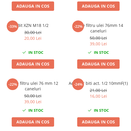
Chei Dinamometrice
ADAUGA IN COS
ADAUGA IN COS
Ciocane Dalti si Dornuri
Gresoare
Bit XZN M18 1/2
Cheie filtru ulei 76mm 14
-33%
-22%
Reparat Filete
caneluri
30,00 Lei
Scule Electrice
50,00 Lei
20,00 Lei
Aeroterme si Incalzitoare
39,00 Lei
Aparate de spalat cu presiune
IN STOC
IN STOC
Aspiratoare industriale
ADAUGA IN COS
ADAUGA IN COS
Lampi si Lanterne
Masini de insurubat si gaurit
Masini de polishat
Cheie filtru ulei 76 mm 12
Adaptor biti act. 1/2 10mmF(1)
-22%
-24%
caneluri
Pistoale aer cald
21,00 Lei
50,00 Lei
16,00 Lei
Pistoale de lipit
39,00 Lei
Pistoale electrice de impact
IN STOC
IN STOC
Polizoare unghiulare
Rindele
ADAUGA IN COS
ADAUGA IN COS
Slefuitoare electrice