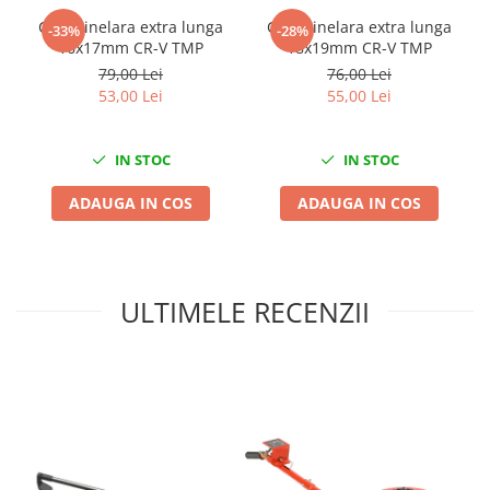
Nissan
Cheie inelara extra lunga
Cheie inelara extra lunga
-33%
-28%
Opel
16x17mm CR-V TMP
18x19mm CR-V TMP
Peugeot
79,00 Lei
76,00 Lei
53,00 Lei
55,00 Lei
Renault
Rover
Saab
IN STOC
IN STOC
Seat
ADAUGA IN COS
ADAUGA IN COS
Skoda
Suzuki
Universale
Volkswagen
ULTIMELE RECENZII
Volvo
Scule pentru tinichigerie
Scule Pneumatice
Accesorii Pneumatice
Alte scule pneumatice
Chei cu clichet