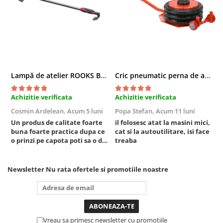
Compresoare
Filtre Pneumatice
Furtune Aer Comprimat
Masini de gaurit si taiat
Pistoale de vopsit
Pistoale Pneumatice
Lampă de atelier ROOKS B2 HYBRID pentru capotă, 2000 lumeni, 5000 mAh
Cric pneumatic perna de aer cu inaltator 6T
Polizoare biax
Achizitie verificata
Achizitie verificata
A
Scule pentru nituit si capsat
Cosmin Ardelean,
Acum 5 luni
Popa Stefan,
Acum 11 luni
F
Slefuitoare Pneumatice
Un produs de calitate foarte
il folosesc atat la masini mici,
r
Scule speciale
buna foarte practica dupa ce
cat si la autoutilitare, isi face
Diagnoza si masurari
o prinzi pe capota poti sa o dai
treaba
mai in stanga sau in dreapta
Injectoare
unde ai nevoie lumina
Motor
puternica si de la baterie care
Newsletter
Nu rata ofertele si promotiile noastre
tine destul de mult dar daca o
Rulmenti,Bucsi si Extractoare
bagi la priza nu mai ai treaba
Sistem directie
toata ziua ,ce...
Sistem franare
Sistem Vibro-Power
Vreau sa primesc newsletter cu promotiile