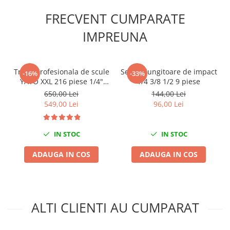
Scule fixare distributie
FRECVENT CUMPARATE
Alfa romeo
IMPREUNA
Audi
Bmw
Chevrolet
Trusa profesionala de scule
Set prelungitoare de impact
-16%
-33%
Chrysler
YATO XXL 216 piese 1/4"
1/4 3/8 1/2 9 piese
Citroen
3/8" 1/2"
650,00 Lei
144,00 Lei
Dacia
549,00 Lei
96,00 Lei
Fiat
Ford
IN STOC
IN STOC
Jaguar
ADAUGA IN COS
ADAUGA IN COS
Jeep
Lancia
Land Rover
Mazda
ALTI CLIENTI AU CUMPARAT
Mercedes
Mini