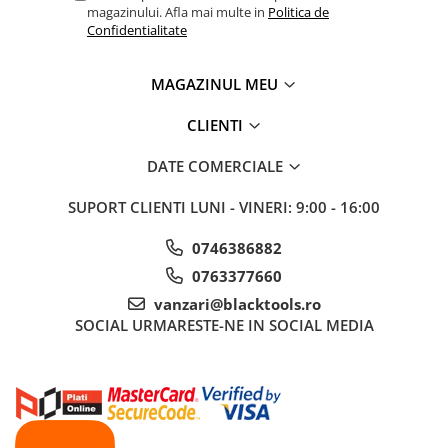
magazinului. Afla mai multe in
Politica de
Sisteme de ridicare si sustinere
Confidentialitate
Capre Auto
Cricuri Hidraulice
MAGAZINUL MEU
Surubelnite Si Biti
CLIENTI
Truse de biti
Truse de surubelnite
DATE COMERCIALE
Vulcanizare
SUPORT CLIENTI
LUNI - VINERI: 9:00 - 16:00
Masini de dejantat roti
Masini de echilibrat roti
0746386882
Piese de schimb
0763377660
Scule Vulcanizare
vanzari@blacktools.ro
SOCIAL
URMARESTE-NE IN SOCIAL MEDIA