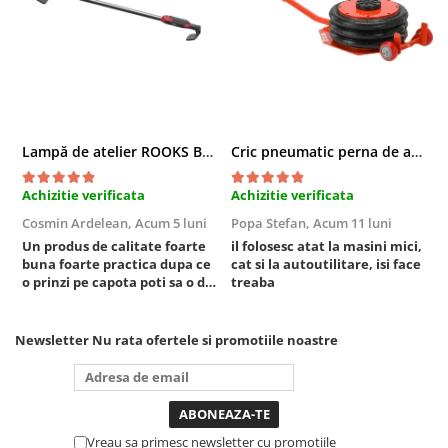
Chei cu clichet
Compresoare
Filtre Pneumatice
Furtune Aer Comprimat
Masini de gaurit si taiat
Lampă de atelier ROOKS B2 HYBRID pentru capotă, 2000 lumeni, 5000 mAh
Cric pneumatic perna de aer cu inaltator 6T
Pistoale de vopsit
Pistoale Pneumatice
Achizitie verificata
Achizitie verificata
A
Polizoare biax
Cosmin Ardelean,
Acum 5 luni
Popa Stefan,
Acum 11 luni
F
Scule pentru nituit si capsat
Un produs de calitate foarte
il folosesc atat la masini mici,
r
Slefuitoare Pneumatice
buna foarte practica dupa ce
cat si la autoutilitare, isi face
o prinzi pe capota poti sa o dai
treaba
Scule speciale
mai in stanga sau in dreapta
Diagnoza si masurari
unde ai nevoie lumina
puternica si de la baterie care
Newsletter
Nu rata ofertele si promotiile noastre
Injectoare
tine destul de mult dar daca o
Motor
bagi la priza nu mai ai treaba
toata ziua ,ce...
Rulmenti,Bucsi si Extractoare
Sistem directie
Vreau sa primesc newsletter cu promotiile
Sistem franare