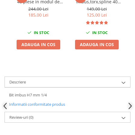
40 piese in modul de
imbus,torx,spline 40
pu
Chei de Forta
spuma
piese YATO
244,00 Lei
149,00 Lei
185,00 Lei
125,00 Lei
Chei Dinamometrice
Ciocane Dalti si Dornuri
Gresoare
IN STOC
IN STOC
Reparat Filete
ADAUGA IN COS
ADAUGA IN COS
Scule Electrice
Aeroterme si Incalzitoare
Aparate de spalat cu presiune
Aspiratoare industriale
Lampi si Lanterne
Descriere
Masini de insurubat si gaurit
Masini de polishat
Bit imbus H7 mm 1/4
Pistoale aer cald
Informatii conformitate produs
Pistoale de lipit
Review-uri
(0)
Pistoale electrice de impact
Polizoare unghiulare
Rindele