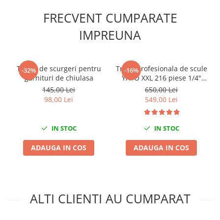
Slefuitoare electrice
FRECVENT CUMPARATE
Scule fixare distributie
IMPREUNA
Alfa romeo
Audi
Bmw
Tester de scurgeri pentru
Trusa profesionala de scule
-32%
-16%
Chevrolet
garnituri de chiulasa
YATO XXL 216 piese 1/4"
3/8" 1/2"
145,00 Lei
650,00 Lei
Chrysler
98,00 Lei
549,00 Lei
Citroen
Dacia
IN STOC
IN STOC
Fiat
Ford
ADAUGA IN COS
ADAUGA IN COS
Jaguar
Jeep
Lancia
Land Rover
ALTI CLIENTI AU CUMPARAT
Mazda
Mercedes