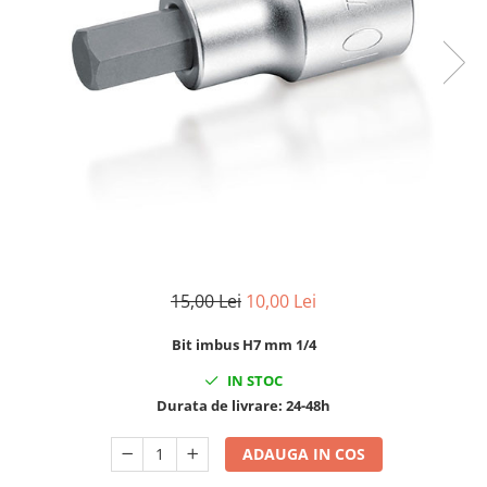
Clima/Aer conditionat
Cricuri cutie viteze
Dispozitive de sablat & accesorii
Dispozitive spalat piese
Dulapuri Bancuri Carucioare
Bancuri de lucru
Carucioare pentru marfa
Cutii pentru scule
Dulapuri echipate
Dulapuri pentru scule
15,00 Lei
10,00 Lei
Module scule
Bit imbus H7 mm 1/4
Echipamente De Sudura
Aparate taiere cu plasma
IN STOC
Durata de livrare:
24-48h
Autogen
Invertoare Sudura
ADAUGA IN COS
Magneti fixare sudura