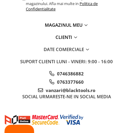
magazinului. Afla mai multe in
Politica de
Sistem Vibro-Power
Confidentialitate
Sisteme de ridicare si sustinere
MAGAZINUL MEU
Capre Auto
Cricuri Hidraulice
CLIENTI
Surubelnite Si Biti
DATE COMERCIALE
Truse de biti
Truse de surubelnite
SUPORT CLIENTI
LUNI - VINERI: 9:00 - 16:00
Vulcanizare
0746386882
Masini de dejantat roti
0763377660
Masini de echilibrat roti
vanzari@blacktools.ro
Piese de schimb
SOCIAL
URMARESTE-NE IN SOCIAL MEDIA
Scule Vulcanizare
Truse de scule si accesorii
Truse de scule
Truse si accesorii 1/2
Truse si Accesorii 1/4