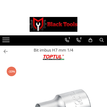
Toate Produsele
Scule Service Auto
Chei Si Truse De Chei
1
2
Chei combinate
Chei Combinate Cu Clichet
Bit imbus H7 mm 1/4
Chei Cotite
Chei speciale
Clesti Si Seturi De Clesti
-33%
Clesti autoblocanti
Clesti pentru sertizat
Clesti pentru sigurante
Clesti reglabili pentru tevi
Clesti service auto
Clesti universali