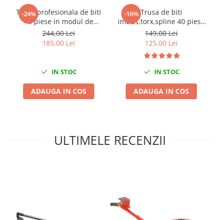
Mini
Trusa profesionala de biti
Trusa de biti
-24%
-16%
40 piese in modul de
imbus,torx,spline 40 piese
Nissan
spuma
YATO
244,00 Lei
149,00 Lei
Opel
185,00 Lei
125,00 Lei
Peugeot
Renault
IN STOC
IN STOC
Rover
Saab
ADAUGA IN COS
ADAUGA IN COS
Seat
Skoda
Suzuki
ULTIMELE RECENZII
Universale
Volkswagen
Volvo
Scule pentru tinichigerie
Scule Pneumatice
Accesorii Pneumatice
Alte scule pneumatice