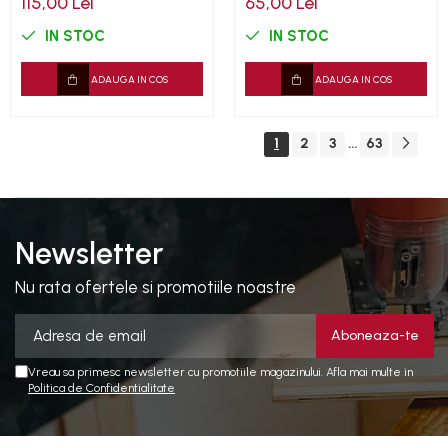
115,00 Lei
65,00 Lei
IN STOC
IN STOC
ADAUGA IN COS
ADAUGA IN COS
1
2
3
63
...
Newsletter
Nu rata ofertele si promotiile noastre
Vreau sa primesc newsletter cu promotiile magazinului. Afla mai multe in
Politica de Confidentialitate