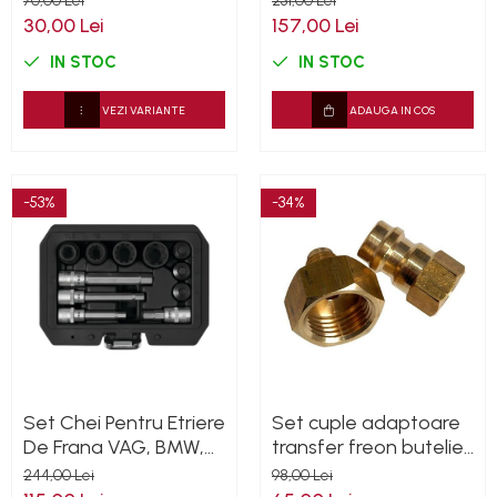
70,00 Lei
231,00 Lei
30,00 Lei
157,00 Lei
IN STOC
IN STOC
VEZI VARIANTE
ADAUGA IN COS
-53%
-34%
Set Chei Pentru Etriere
Set cuple adaptoare
De Frana VAG, BMW,
transfer freon butelie
PSA, MB, 11 piese
R134A
244,00 Lei
98,00 Lei