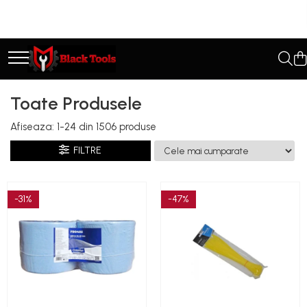
Toate Produsele
Scule Service Auto
Chei Si Truse De Chei
Toate Produsele
Chei combinate
Afiseaza:
1-
24
din
1506
produse
Chei Combinate Cu Clichet
Chei Cotite
FILTRE
Chei speciale
Clesti Si Seturi De Clesti
-31%
-47%
Clesti autoblocanti
Clesti pentru sertizat
Clesti pentru sigurante
Clesti reglabili pentru tevi
Clesti service auto
Clesti universali