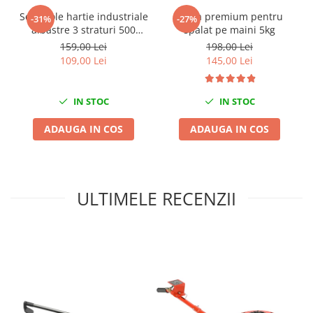
Mini
Set 2 role hartie industriale
Pasta premium pentru
-31%
-27%
albastre 3 straturi 500
spalat pe maini 5kg
Nissan
portii,170M/rola 34x22cm
159,00 Lei
198,00 Lei
Opel
Mega Blue
109,00 Lei
145,00 Lei
Peugeot
Renault
IN STOC
IN STOC
Rover
Saab
ADAUGA IN COS
ADAUGA IN COS
Seat
Skoda
Suzuki
ULTIMELE RECENZII
Universale
Volkswagen
Volvo
Scule pentru tinichigerie
Scule Pneumatice
Accesorii Pneumatice
Alte scule pneumatice