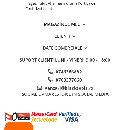
magazinului. Afla mai multe in
Politica de
Sistem Vibro-Power
Confidentialitate
Sisteme de ridicare si sustinere
MAGAZINUL MEU
Capre Auto
Cricuri Hidraulice
CLIENTI
Surubelnite Si Biti
DATE COMERCIALE
Truse de biti
Truse de surubelnite
SUPORT CLIENTI
LUNI - VINERI: 9:00 - 16:00
Vulcanizare
0746386882
Masini de dejantat roti
0763377660
Masini de echilibrat roti
vanzari@blacktools.ro
Piese de schimb
SOCIAL
URMARESTE-NE IN SOCIAL MEDIA
Scule Vulcanizare
Truse de scule si accesorii
Truse de scule
Truse si accesorii 1/2
Truse si Accesorii 1/4