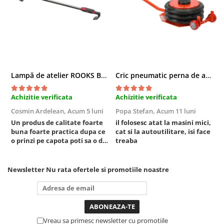
Chei cu clichet
Compresoare
Filtre Pneumatice
Furtune Aer Comprimat
Masini de gaurit si taiat
Lampă de atelier ROOKS B2 HYBRID pentru capotă, 2000 lumeni, 5000 mAh
Cric pneumatic perna de aer cu inaltator 6T
Pistoale de vopsit
Pistoale Pneumatice
Achizitie verificata
Achizitie verificata
A
Polizoare biax
Cosmin Ardelean,
Acum 5 luni
Popa Stefan,
Acum 11 luni
F
Scule pentru nituit si capsat
Un produs de calitate foarte
il folosesc atat la masini mici,
r
Slefuitoare Pneumatice
buna foarte practica dupa ce
cat si la autoutilitare, isi face
o prinzi pe capota poti sa o dai
treaba
Scule speciale
mai in stanga sau in dreapta
Diagnoza si masurari
unde ai nevoie lumina
puternica si de la baterie care
Newsletter
Nu rata ofertele si promotiile noastre
Injectoare
tine destul de mult dar daca o
Motor
bagi la priza nu mai ai treaba
toata ziua ,ce...
Rulmenti,Bucsi si Extractoare
Sistem directie
Vreau sa primesc newsletter cu promotiile
Sistem franare