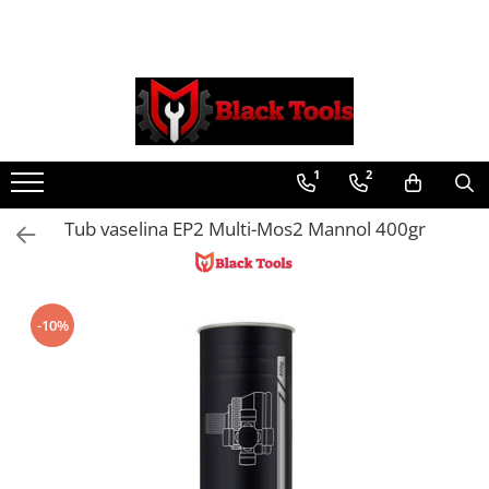
Toate Produsele
Scule Service Auto
Chei Si Truse De Chei
1
2
Chei combinate
Chei Combinate Cu Clichet
Tub vaselina EP2 Multi-Mos2 Mannol 400gr
Chei Cotite
Chei speciale
Clesti Si Seturi De Clesti
-10%
Clesti autoblocanti
Clesti pentru sertizat
Clesti pentru sigurante
Clesti reglabili pentru tevi
Clesti service auto
Clesti universali