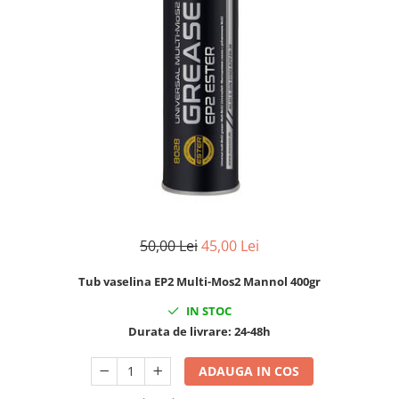
Clima/Aer conditionat
Cricuri cutie viteze
Dispozitive de sablat & accesorii
Dispozitive spalat piese
Dulapuri Bancuri Carucioare
Bancuri de lucru
Carucioare pentru marfa
Cutii pentru scule
Dulapuri echipate
Dulapuri pentru scule
50,00 Lei
45,00 Lei
Module scule
Tub vaselina EP2 Multi-Mos2 Mannol 400gr
Echipamente De Sudura
Aparate taiere cu plasma
IN STOC
Durata de livrare:
24-48h
Autogen
Invertoare Sudura
ADAUGA IN COS
Magneti fixare sudura