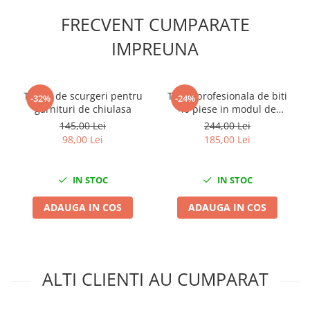
Slefuitoare electrice
FRECVENT CUMPARATE
Scule fixare distributie
IMPREUNA
Alfa romeo
Audi
Bmw
Tester de scurgeri pentru
Trusa profesionala de biti
-32%
-24%
Chevrolet
garnituri de chiulasa
40 piese in modul de
spuma
145,00 Lei
244,00 Lei
Chrysler
98,00 Lei
185,00 Lei
Citroen
Dacia
IN STOC
IN STOC
Fiat
Ford
ADAUGA IN COS
ADAUGA IN COS
Jaguar
Jeep
Lancia
Land Rover
ALTI CLIENTI AU CUMPARAT
Mazda
Mercedes