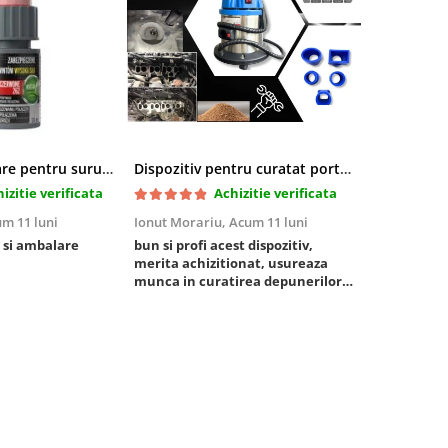
Pasta blocatoare pentru suruburi,rezistenta inalta
Dispozitiv pentru curatat porturi admisie si evacuare fara demontare cu coji de nuca si accesorii incluse
izitie verificata
Achizitie verificata
m 11 luni
Ionut Morariu,
Acum 11 luni
Marian Stat
 si ambalare
bun si profi acest dispozitiv,
un pachet ra
merita achizitionat, usureaza
foarte bun, 
munca in curatirea depunerilor
rezistent
de carbon in admisie