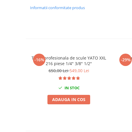
Chei de Forta
Informatii conformitate produs
Chei Dinamometrice
Ciocane Dalti si Dornuri
Gresoare
Reparat Filete
Scule Electrice
Aeroterme si Incalzitoare
Trusa profesionala de scule YATO XXL
Artic
-16%
-29%
Aparate de spalat cu presiune
216 piese 1/4" 3/8" 1/2"
Aspiratoare industriale
650,00 Lei
549,00 Lei
Lampi si Lanterne
Masini de insurubat si gaurit
IN STOC
Masini de polishat
ADAUGA IN COS
Pistoale aer cald
Pistoale de lipit
Pistoale electrice de impact
Polizoare unghiulare
Rindele