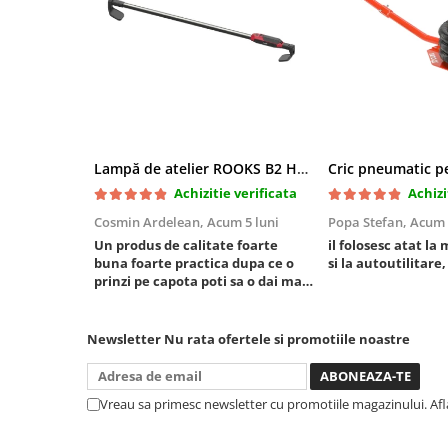
Mini
Nissan
Opel
Peugeot
Renault
Rover
Lampă de atelier ROOKS B2 HYBRID pentru capotă, 2000 lumeni, 5000 mAh
Saab
Achizitie verificata
Achizi
Seat
Cosmin Ardelean,
Acum 5 luni
Popa Stefan,
Acum 
Skoda
Un produs de calitate foarte
il folosesc atat la 
Suzuki
buna foarte practica dupa ce o
si la autoutilitare,
Universale
prinzi pe capota poti sa o dai mai
in stanga sau in dreapta unde ai
Volkswagen
nevoie lumina puternica si de la
Volvo
baterie care tine destul de mult
Newsletter
Nu rata ofertele si promotiile noastre
dar daca o bagi la priza nu mai ai
Scule pentru tinichigerie
treaba toata ziua ,ce...
Scule Pneumatice
Vreau sa primesc newsletter cu promotiile magazinului. Af
Accesorii Pneumatice
Alte scule pneumatice