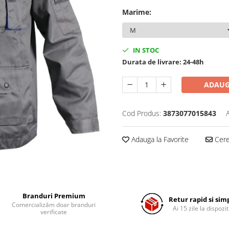
Marime
:
IN STOC
Durata de livrare:
24-48h
ADAUG
Cod Produs:
3873077015843
Adauga la Favorite
Cere 
Branduri Premium
Retur rapid si sim
Comercializăm doar branduri
Ai 15 zile la dispozit
verificate