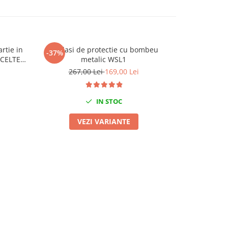
rtie in
Adidasi de protectie cu bombeu
Bocanci d
-37%
-40%
 CELTEX
metalic WSL1
metalic d
267,00 Lei
169,00 Lei
225,
IN STOC
VEZI VARIANTE
V