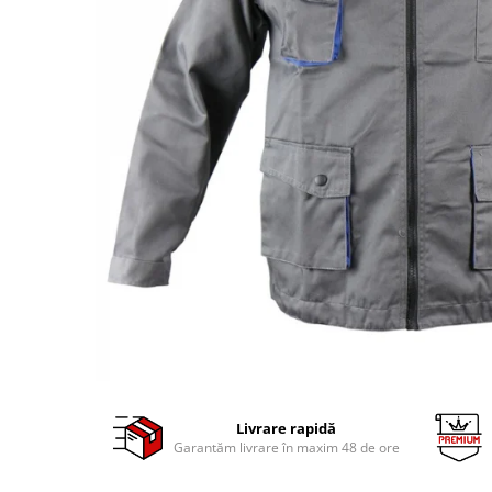
Clima/Aer conditionat
Cricuri cutie viteze
Dispozitive de sablat & accesorii
Dispozitive spalat piese
Dulapuri Bancuri Carucioare
Bancuri de lucru
Carucioare pentru marfa
Cutii pentru scule
Dulapuri echipate
Dulapuri pentru scule
Module scule
Echipamente De Sudura
Aparate taiere cu plasma
Autogen
Livrare rapidă
Invertoare Sudura
Garantăm livrare în maxim 48 de ore
Magneti fixare sudura