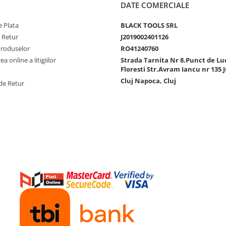
DATE COMERCIALE
 Plata
BLACK TOOLS SRL
e Retur
J2019002401126
Produselor
RO41240760
a online a litigiilor
Strada Tarnita Nr 8.Punct de Lu
Floresti Str.Avram Iancu nr 135 J
Cluj Napoca, Cluj
de Retur