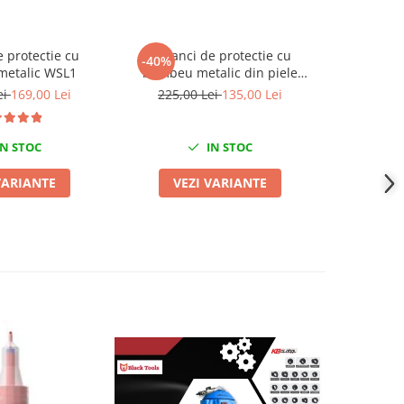
 protectie cu
Bocanci de protectie cu
Adidasi
-40%
-37%
etalic WSL1
bombeu metalic din piele
bombeu met
naturala WS3
ei
169,00 Lei
225,00 Lei
135,00 Lei
445,0
N STOC
IN STOC
VARIANTE
VEZI VARIANTE
VE