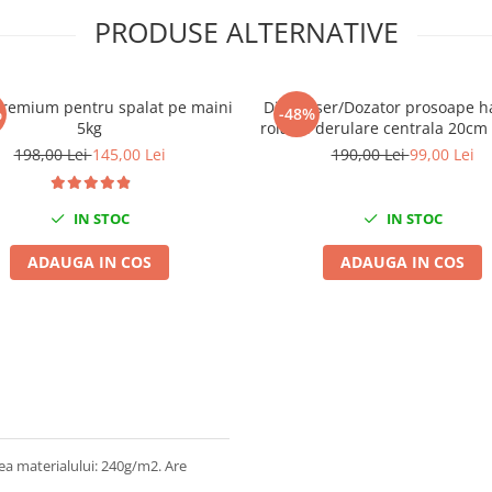
PRODUSE ALTERNATIVE
premium pentru spalat pe maini
Dispenser/Dozator prosoape ha
%
-48%
5kg
rola cu derulare centrala 20cm
Megamini
198,00 Lei
145,00 Lei
190,00 Lei
99,00 Lei
IN STOC
IN STOC
ADAUGA IN COS
ADAUGA IN COS
ea materialului: 240g/m2. Are