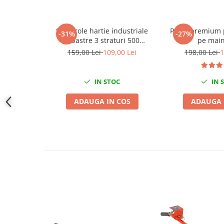
Slefuitoare electrice
Scule fixare distributie
Set 2 role hartie industriale
Pasta premium 
-31%
-27%
Alfa romeo
albastre 3 straturi 500
pe main
portii,170M/rola 34x22cm Mega
159,00 Lei
109,00 Lei
198,00 Lei
1
Audi
Blue
Bmw
Chevrolet
IN STOC
IN 
Chrysler
ADAUGA IN COS
ADAUGA 
Citroen
Dacia
Fiat
Ford
Jaguar
Jeep
Lancia
Land Rover
Mazda
Mercedes