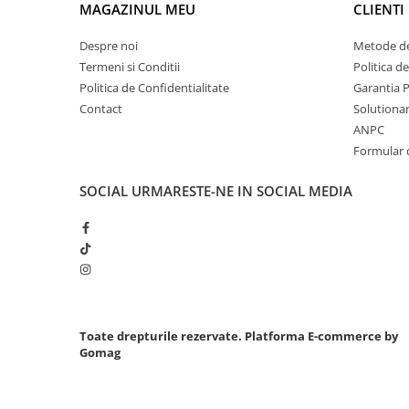
MAGAZINUL MEU
CLIENTI
Chei cu clichet
Despre noi
Metode de
Compresoare
Termeni si Conditii
Politica d
Filtre Pneumatice
Politica de Confidentialitate
Garantia 
Furtune Aer Comprimat
Contact
Solutionare
Masini de gaurit si taiat
ANPC
Pistoale de vopsit
Formular 
Pistoale Pneumatice
Polizoare biax
SOCIAL
URMARESTE-NE IN SOCIAL MEDIA
Scule pentru nituit si capsat
Slefuitoare Pneumatice
Scule speciale
Diagnoza si masurari
Injectoare
Motor
Toate drepturile rezervate.
Platforma E-commerce by
Gomag
Rulmenti,Bucsi si Extractoare
Sistem directie
Sistem franare