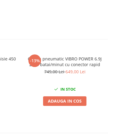
isie 450
Ciocan pneumatic VIBRO POWER 6.9J
Pompa m
-13%
-37%
2200 batai/minut cu conector rapid
749,00 Lei
649,00 Lei
IN STOC
ADAUGA IN COS