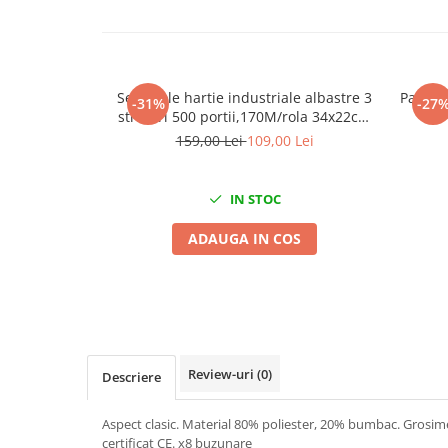
Mig-Mag
Sudura In Puncte
Tig-Wig
Pompe si Cilindri Hidraulici
Set 2 role hartie industriale albastre 3
Pasta 
-31%
-27
Prese pentru arcuri
straturi 500 portii,170M/rola 34x22cm
Mega Blue
159,00 Lei
109,00 Lei
Redresoare,Roboti Pornire,Cabluri
Curent
Schimb ulei
IN STOC
Accesorii schimb ulei
ADAUGA IN COS
Chei buson baie ulei
Chei filtru ulei
Recuperatoare de ulei
Scule Ajutatoare
Scule De Mana si Unelte
Review-uri
(0)
Descriere
Aparate de nituit si capsat
Burghie
Aspect clasic. Material 80% poliester, 20% bumbac. Grosim
certificat CE. x8 buzunare
Capsatoare tapiterie