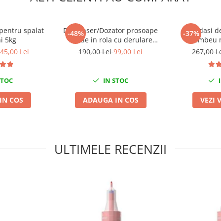
pentru spalat
Dispenser/Dozator prosoape
Adidasi de
-48%
-37%
i 5kg
hartie in rola cu derulare
bombeu m
centrala 20cm CELTEX
45,00 Lei
190,00 Lei
99,00 Lei
267,00 L
Megamini
STOC
IN STOC
I
IN COS
ADAUGA IN COS
VEZI 
ULTIMELE RECENZII