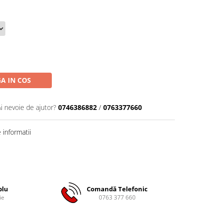
A IN COS
Ai nevoie de ajutor?
0746386882
/
0763377660
informatii
plu
Comandă Telefonic
ie
0763 377 660