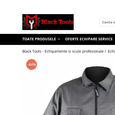
Toate Produsele
Scule Service Auto
Chei Si Truse De Chei
TOATE PRODUSELE
OFERTE ECHIPARE SERVICE
Chei combinate
Chei Combinate Cu Clichet
Black Tools - Echipamente si scule profesionale /
Ech
Chei Cotite
Chei speciale
-44%
Clesti Si Seturi De Clesti
Clesti autoblocanti
Clesti pentru sertizat
Clesti pentru sigurante
Clesti reglabili pentru tevi
Clesti service auto
Clesti universali