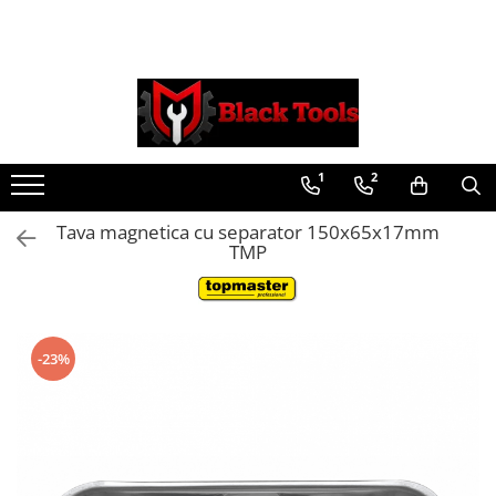
Toate Produsele
Scule Service Auto
Chei Si Truse De Chei
1
2
Chei combinate
Chei Combinate Cu Clichet
Tava magnetica cu separator 150х65х17mm
Chei Cotite
TMP
Chei speciale
Clesti Si Seturi De Clesti
Clesti autoblocanti
-23%
Clesti pentru sertizat
Clesti pentru sigurante
Clesti reglabili pentru tevi
Clesti service auto
Clesti universali