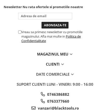
unde ai nevoie lumina
Sistem Vibro-Power
puternica si de la baterie care
Newsletter
Nu rata ofertele si promotiile noastre
tine destul de mult dar daca o
Sisteme de ridicare si sustinere
bagi la priza nu mai ai treaba
toata ziua ,ce...
Capre Auto
Cricuri Hidraulice
Vreau sa primesc newsletter cu promotiile
Surubelnite Si Biti
magazinului. Afla mai multe in
Politica de
Confidentialitate
Truse de biti
Truse de surubelnite
MAGAZINUL MEU
Vulcanizare
Masini de dejantat roti
CLIENTI
Masini de echilibrat roti
DATE COMERCIALE
Piese de schimb
Scule Vulcanizare
SUPORT CLIENTI
LUNI - VINERI: 9:00 - 16:00
Truse de scule si accesorii
Truse de scule
0746386882
0763377660
Truse si accesorii 1/2
vanzari@blacktools.ro
Truse si Accesorii 1/4