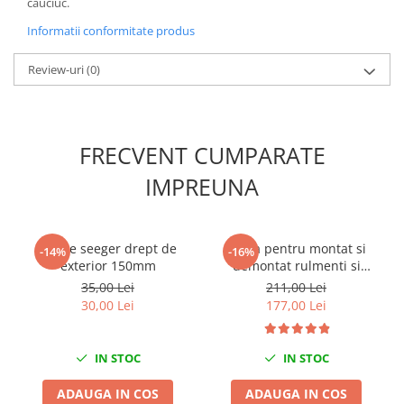
cauciuc.
Slefuitoare electrice
Informatii conformitate produs
Scule fixare distributie
Review-uri
(0)
Alfa romeo
Audi
Bmw
Chevrolet
FRECVENT CUMPARATE
Chrysler
IMPREUNA
Citroen
Dacia
Fiat
Cleste seeger drept de
Trusa pentru montat si
-14%
-16%
Ford
exterior 150mm
demontat rulmenti si
Jaguar
semeringuri 10 piese
35,00 Lei
211,00 Lei
30,00 Lei
177,00 Lei
Jeep
Lancia
Land Rover
IN STOC
IN STOC
Mazda
ADAUGA IN COS
ADAUGA IN COS
Mercedes