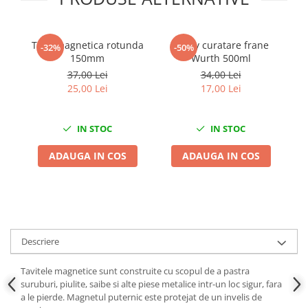
Chei de Forta
Chei Dinamometrice
Tava magnetica rotunda
Spray curatare frane
P
-32%
-50%
Ciocane Dalti si Dornuri
150mm
Wurth 500ml
Gresoare
37,00 Lei
34,00 Lei
Reparat Filete
25,00 Lei
17,00 Lei
Scule Electrice
Aeroterme si Incalzitoare
IN STOC
IN STOC
Aparate de spalat cu presiune
ADAUGA IN COS
ADAUGA IN COS
Aspiratoare industriale
Lampi si Lanterne
Masini de insurubat si gaurit
Masini de polishat
Pistoale aer cald
Descriere
Pistoale de lipit
Pistoale electrice de impact
Tavitele magnetice sunt construite cu scopul de a pastra
suruburi, piulite, saibe si alte piese metalice intr-un loc sigur, fara
Polizoare unghiulare
a le pierde. Magnetul puternic este protejat de un invelis de
Rindele