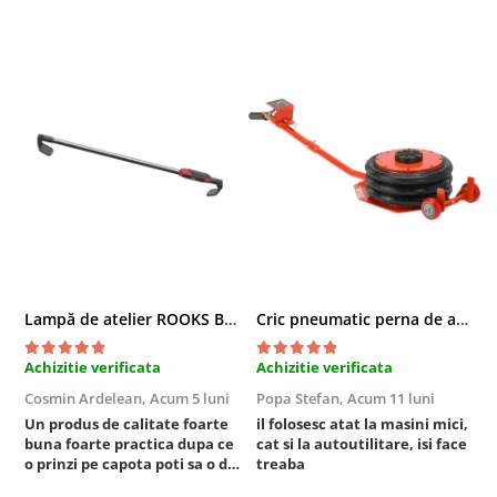
Chei cu clichet
Compresoare
Filtre Pneumatice
Furtune Aer Comprimat
Masini de gaurit si taiat
Pistoale de vopsit
Pistoale Pneumatice
Polizoare biax
Scule pentru nituit si capsat
Slefuitoare Pneumatice
Scule speciale
Lampă de atelier ROOKS B2 HYBRID pentru capotă, 2000 lumeni, 5000 mAh
Cric pneumatic perna de aer cu inaltator 6T
Diagnoza si masurari
Achizitie verificata
Achizitie verificata
A
Injectoare
Cosmin Ardelean,
Acum 5 luni
Popa Stefan,
Acum 11 luni
F
Motor
Un produs de calitate foarte
il folosesc atat la masini mici,
r
Rulmenti,Bucsi si Extractoare
buna foarte practica dupa ce
cat si la autoutilitare, isi face
o prinzi pe capota poti sa o dai
treaba
Sistem directie
mai in stanga sau in dreapta
Sistem franare