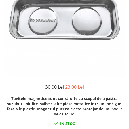
Clima/Aer conditionat
Cricuri cutie viteze
Dispozitive de sablat & accesorii
Dispozitive spalat piese
Dulapuri Bancuri Carucioare
Bancuri de lucru
Carucioare pentru marfa
Cutii pentru scule
Dulapuri echipate
Dulapuri pentru scule
Module scule
30,00 Lei
23,00 Lei
Echipamente De Sudura
Tavitele magnetice sunt construite cu scopul de a pastra
Aparate taiere cu plasma
suruburi, piulite, saibe si alte piese metalice intr-un loc sigur,
Autogen
fara a le pierde. Magnetul puternic este protejat de un invelis
de cauciuc.
Invertoare Sudura
Magneti fixare sudura
IN STOC