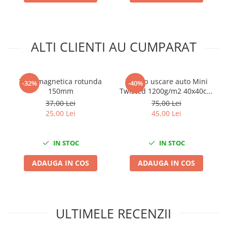
Mini
Nissan
Opel
ALTI CLIENTI AU CUMPARAT
Peugeot
Renault
Rover
Tava magnetica rotunda
Prosop uscare auto Mini
-32%
-40%
Saab
150mm
Twisted 1200g/m2 40x40cm
King Dryer
Seat
37,00 Lei
75,00 Lei
25,00 Lei
45,00 Lei
Skoda
Suzuki
Universale
IN STOC
IN STOC
Volkswagen
ADAUGA IN COS
ADAUGA IN COS
Volvo
Scule pentru tinichigerie
Scule Pneumatice
ULTIMELE RECENZII
Accesorii Pneumatice
Alte scule pneumatice