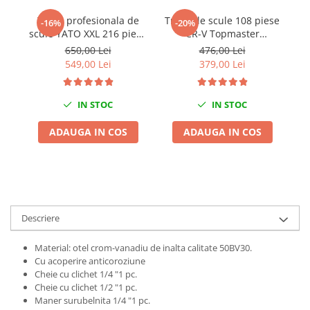
Chei Dinamometrice
Trusa profesionala de
Trusa de scule 108 piese
-16%
-20%
Ciocane Dalti si Dornuri
scule YATO XXL 216 piese
CR-V Topmaster
im
Gresoare
1/4" 3/8" 1/2"
Professional
650,00 Lei
476,00 Lei
Reparat Filete
549,00 Lei
379,00 Lei
Scule Electrice
Aeroterme si Incalzitoare
IN STOC
IN STOC
Aparate de spalat cu presiune
ADAUGA IN COS
ADAUGA IN COS
Aspiratoare industriale
Lampi si Lanterne
Masini de insurubat si gaurit
Masini de polishat
Pistoale aer cald
Descriere
Pistoale de lipit
Pistoale electrice de impact
Material: otel crom-vanadiu de inalta calitate 50BV30.
Cu acoperire anticoroziune
Polizoare unghiulare
Cheie cu clichet 1/4 "1 pc.
Rindele
Cheie cu clichet 1/2 "1 pc.
Slefuitoare electrice
Maner surubelnita 1/4 "1 pc.