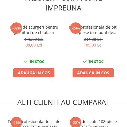
Nissan
IMPREUNA
Opel
Peugeot
Renault
Tester de scurgeri pentru
Trusa profesionala de biti
-32%
-24%
garnituri de chiulasa
40 piese in modul de
Rover
spuma
145,00 Lei
244,00 Lei
Saab
98,00 Lei
185,00 Lei
Seat
Skoda
IN STOC
IN STOC
Suzuki
Universale
ADAUGA IN COS
ADAUGA IN COS
Volkswagen
Volvo
Scule pentru tinichigerie
ALTI CLIENTI AU CUMPARAT
Scule Pneumatice
Accesorii Pneumatice
Alte scule pneumatice
Trusa profesionala de scule
Trusa de scule 108 piese
-16%
-20%
Chei cu clichet
YATO XXL 216 piese 1/4"
CR-V Topmaster