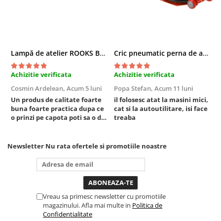
Sisteme de ridicare si sustinere
Capre Auto
Cricuri Hidraulice
Surubelnite Si Biti
Lampă de atelier ROOKS B2 HYBRID pentru capotă, 2000 lumeni, 5000 mAh
Cric pneumatic perna de aer cu inaltator 6T
Truse de biti
Achizitie verificata
Achizitie verificata
A
Truse de surubelnite
Cosmin Ardelean,
Acum 5 luni
Popa Stefan,
Acum 11 luni
F
Vulcanizare
Un produs de calitate foarte
il folosesc atat la masini mici,
r
Masini de dejantat roti
buna foarte practica dupa ce
cat si la autoutilitare, isi face
o prinzi pe capota poti sa o dai
treaba
Masini de echilibrat roti
mai in stanga sau in dreapta
Piese de schimb
unde ai nevoie lumina
puternica si de la baterie care
Scule Vulcanizare
Newsletter
Nu rata ofertele si promotiile noastre
tine destul de mult dar daca o
bagi la priza nu mai ai treaba
toata ziua ,ce...
Vreau sa primesc newsletter cu promotiile
magazinului. Afla mai multe in
Politica de
Confidentialitate