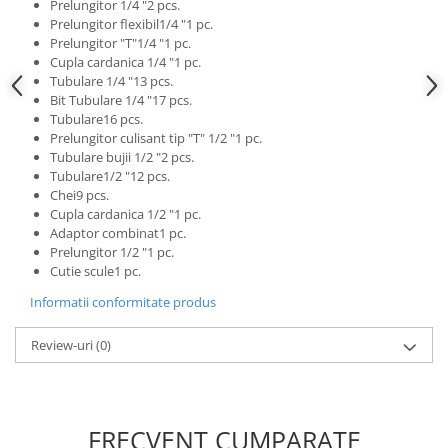
Prelungitor 1/4 "2 pcs.
Scule fixare distributie
Prelungitor flexibil1/4 "1 pc.
Alfa romeo
Prelungitor "T"1/4 "1 pc.
Cupla cardanica 1/4 "1 pc.
Audi
Tubulare 1/4 "13 pcs.
Bmw
Bit Tubulare 1/4 "17 pcs.
Tubulare16 pcs.
Chevrolet
Prelungitor culisant tip "T" 1/2 "1 pc.
Chrysler
Tubulare bujii 1/2 "2 pcs.
Citroen
Tubulare1/2 "12 pcs.
Chei9 pcs.
Dacia
Cupla cardanica 1/2 "1 pc.
Fiat
Adaptor combinat1 pc.
Ford
Prelungitor 1/2 "1 pc.
Cutie scule1 pc.
Jaguar
Informatii conformitate produs
Jeep
Lancia
Review-uri
(0)
Land Rover
Mazda
Mercedes
FRECVENT CUMPARATE
Mini