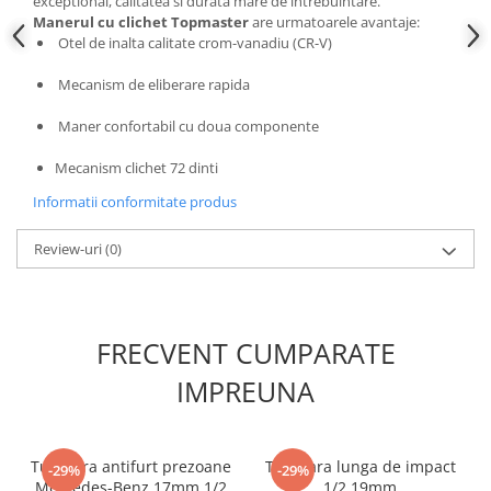
exceptional, calitatea si durata mare de intrebuintare.
Manerul cu clichet Topmaster
are urmatoarele avantaje:
Slefuitoare electrice
Otel de inalta calitate crom-vanadiu (CR-V)
Scule fixare distributie
Mecanism de eliberare rapida
Alfa romeo
Audi
Maner confortabil cu doua componente
Bmw
Mecanism clichet 72 dinti
Chevrolet
Chrysler
Informatii conformitate produs
Citroen
Review-uri
(0)
Dacia
Fiat
Ford
Jaguar
FRECVENT CUMPARATE
Jeep
IMPREUNA
Lancia
Land Rover
Mazda
Tubulara antifurt prezoane
Tubulara lunga de impact
-29%
-29%
Mercedes
Mercedes-Benz 17mm 1/2
1/2 19mm