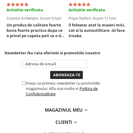
Sistem Vibro-Power
Achizitie verificata
Achizitie verificata
A
Sisteme de ridicare si sustinere
Cosmin Ardelean,
Acum 5 luni
Popa Stefan,
Acum 11 luni
F
Un produs de calitate foarte
il folosesc atat la masini mici,
r
Capre Auto
buna foarte practica dupa ce
cat si la autoutilitare, isi face
Cricuri Hidraulice
o prinzi pe capota poti sa o dai
treaba
Surubelnite Si Biti
mai in stanga sau in dreapta
unde ai nevoie lumina
Truse de biti
puternica si de la baterie care
Newsletter
Nu rata ofertele si promotiile noastre
tine destul de mult dar daca o
Truse de surubelnite
bagi la priza nu mai ai treaba
Vulcanizare
toata ziua ,ce...
Masini de dejantat roti
Masini de echilibrat roti
Vreau sa primesc newsletter cu promotiile
magazinului. Afla mai multe in
Politica de
Piese de schimb
Confidentialitate
Scule Vulcanizare
Truse de scule si accesorii
MAGAZINUL MEU
Truse de scule
CLIENTI
Truse si accesorii 1/2
Truse si Accesorii 1/4