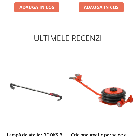
ADAUGA IN COS
ADAUGA IN COS
Chei cu clichet
Compresoare
Filtre Pneumatice
Furtune Aer Comprimat
ULTIMELE RECENZII
Masini de gaurit si taiat
Pistoale de vopsit
Pistoale Pneumatice
Polizoare biax
Scule pentru nituit si capsat
Slefuitoare Pneumatice
Scule speciale
Diagnoza si masurari
Injectoare
Motor
Rulmenti,Bucsi si Extractoare
Sistem directie
Lampă de atelier ROOKS B2 HYBRID pentru capotă, 2000 lumeni, 5000 mAh
Cric pneumatic perna de aer cu inaltator 6T
Sistem franare