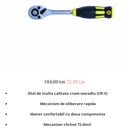
Clima/Aer conditionat
Cricuri cutie viteze
Dispozitive de sablat & accesorii
Dispozitive spalat piese
Dulapuri Bancuri Carucioare
Bancuri de lucru
Carucioare pentru marfa
Cutii pentru scule
Dulapuri echipate
Dulapuri pentru scule
103,00 Lei
72,00 Lei
Module scule
Echipamente De Sudura
Otel de inalta calitate crom-vanadiu (CR-V)
Aparate taiere cu plasma
Mecanism de eliberare rapida
Autogen
Maner confortabil cu doua componente
Invertoare Sudura
Magneti fixare sudura
Mecanism clichet 72 dinti