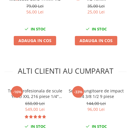
79,00 Lei
35,00 Lei
Mini
56,00 Lei
25,00 Lei
Nissan
Opel
Peugeot
IN STOC
IN STOC
Renault
ADAUGA IN COS
ADAUGA IN COS
Rover
Saab
Seat
Skoda
ALTI CLIENTI AU CUMPARAT
Suzuki
Universale
Volkswagen
Trusa profesionala de scule
Set prelungitoare de impact
-16%
-33%
YATO XXL 216 piese 1/4"
1/4 3/8 1/2 9 piese
Volvo
3/8" 1/2"
650,00 Lei
144,00 Lei
Scule pentru tinichigerie
549,00 Lei
96,00 Lei
Scule Pneumatice
Accesorii Pneumatice
IN STOC
IN STOC
Alte scule pneumatice