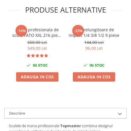
Chei de Forta
PRODUSE ALTERNATIVE
Chei Dinamometrice
Ciocane Dalti si Dornuri
Gresoare
Trusa profesionala de
Set prelungitoare de
T
-16%
-33%
scule YATO XXL 216 piese
impact 1/4 3/8 1/2 9 piese
Reparat Filete
1/4" 3/8" 1/2"
d
650,00 Lei
144,00 Lei
Scule Electrice
549,00 Lei
96,00 Lei
Aeroterme si Incalzitoare
Aparate de spalat cu presiune
IN STOC
IN STOC
Aspiratoare industriale
Lampi si Lanterne
ADAUGA IN COS
ADAUGA IN COS
Masini de insurubat si gaurit
Masini de polishat
Pistoale aer cald
Pistoale de lipit
Descriere
Pistoale electrice de impact
Polizoare unghiulare
Sculele de mana profesionale
Topmaster
combina designul
Rindele