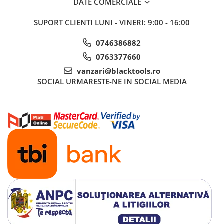
DATE COMERCIALE
Truse si Accesorii 3/4
SUPORT CLIENTI
LUNI - VINERI: 9:00 - 16:00
Truse si Accesorii 3/8
0746386882
Truse si acesorii de impact
0763377660
Accesorii de impact 1"
vanzari@blacktools.ro
Accesorii de impact 1/2
SOCIAL
URMARESTE-NE IN SOCIAL MEDIA
Accesorii de impact 3/4
Truse de adaptoare
Truse de biti de impact
Tubulare de impact 1"
Tubulare de impact 1/2
Tubulare de impact 3/4
Tubulare 1/2
Tubulare 1/2 bihexagonale
Tubulare 1/2 hexagonale
Tubulare 1/4
Tubulare 3/4