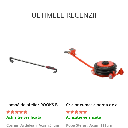
Chei cu clichet
ULTIMELE RECENZII
Compresoare
Filtre Pneumatice
Furtune Aer Comprimat
Masini de gaurit si taiat
Pistoale de vopsit
Pistoale Pneumatice
Polizoare biax
Scule pentru nituit si capsat
Slefuitoare Pneumatice
Scule speciale
Diagnoza si masurari
Injectoare
Lampă de atelier ROOKS B2 HYBRID pentru capotă, 2000 lumeni, 5000 mAh
Cric pneumatic perna de aer cu inaltator 6T
Motor
Rulmenti,Bucsi si Extractoare
Achizitie verificata
Achizitie verificata
A
Sistem directie
Cosmin Ardelean,
Acum 5 luni
Popa Stefan,
Acum 11 luni
F
Sistem franare