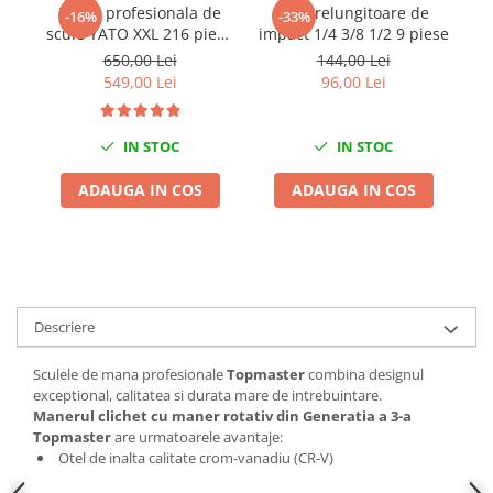
Trusa profesionala de
Set prelungitoare de
Se
-16%
-33%
Chei de Forta
scule YATO XXL 216 piese
impact 1/4 3/8 1/2 9 piese
Chei Dinamometrice
1/4" 3/8" 1/2"
650,00 Lei
144,00 Lei
549,00 Lei
96,00 Lei
Ciocane Dalti si Dornuri
Gresoare
Reparat Filete
IN STOC
IN STOC
Scule Electrice
ADAUGA IN COS
ADAUGA IN COS
Aeroterme si Incalzitoare
Aparate de spalat cu presiune
Aspiratoare industriale
Lampi si Lanterne
Masini de insurubat si gaurit
Descriere
Masini de polishat
Pistoale aer cald
Sculele de mana profesionale
Topmaster
combina designul
exceptional, calitatea si durata mare de intrebuintare.
Pistoale de lipit
Manerul clichet cu maner rotativ din Generatia a 3-a
Pistoale electrice de impact
Topmaster
are urmatoarele avantaje:
Otel de inalta calitate crom-vanadiu (CR-V)
Polizoare unghiulare
Rindele