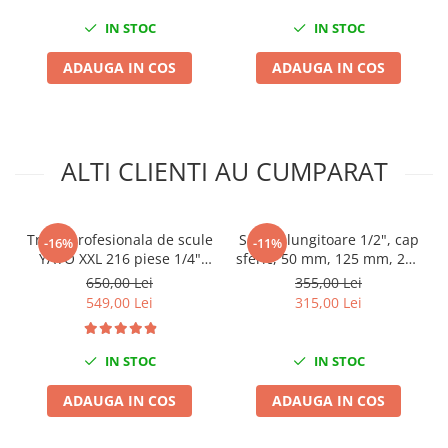
Mini
IN STOC
IN STOC
Nissan
ADAUGA IN COS
ADAUGA IN COS
Opel
Peugeot
Renault
Rover
ALTI CLIENTI AU CUMPARAT
Saab
Seat
Skoda
Trusa profesionala de scule
Set prelungitoare 1/2", cap
-16%
-11%
Suzuki
YATO XXL 216 piese 1/4"
sferic, 50 mm, 125 mm, 250
3/8" 1/2"
mm, 380 mm si 510 mm
Universale
650,00 Lei
355,00 Lei
549,00 Lei
315,00 Lei
Volkswagen
Volvo
Scule pentru tinichigerie
IN STOC
IN STOC
Scule Pneumatice
ADAUGA IN COS
ADAUGA IN COS
Accesorii Pneumatice
Alte scule pneumatice