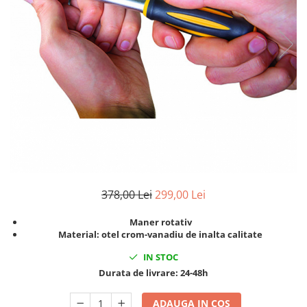
Clima/Aer conditionat
Cricuri cutie viteze
Dispozitive de sablat & accesorii
Dispozitive spalat piese
Dulapuri Bancuri Carucioare
Bancuri de lucru
Carucioare pentru marfa
Cutii pentru scule
Dulapuri echipate
Dulapuri pentru scule
378,00 Lei
299,00 Lei
Module scule
Echipamente De Sudura
Maner rotativ
Material: otel crom-vanadiu de inalta calitate
Aparate taiere cu plasma
Autogen
IN STOC
Durata de livrare:
24-48h
Invertoare Sudura
Magneti fixare sudura
ADAUGA IN COS