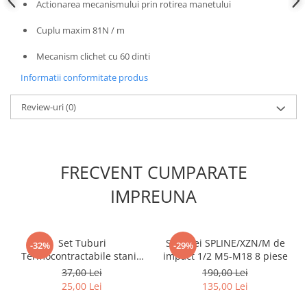
Actionarea mecanismului prin rotirea manetului
Slefuitoare electrice
Cuplu maxim 81N / m
Scule fixare distributie
Alfa romeo
Mecanism clichet cu 60 dinti
Audi
Informatii conformitate produs
Bmw
Review-uri
(0)
Chevrolet
Chrysler
Citroen
Dacia
FRECVENT CUMPARATE
Fiat
IMPREUNA
Ford
Jaguar
Jeep
Set Tuburi
Set chei SPLINE/XZN/M de
-32%
-29%
Lancia
Termocontractabile staniu
impact 1/2 M5-M18 8 piese
Land Rover
0.5-1.5mm 30buc 105°C
37,00 Lei
190,00 Lei
Mazda
25,00 Lei
135,00 Lei
Mercedes