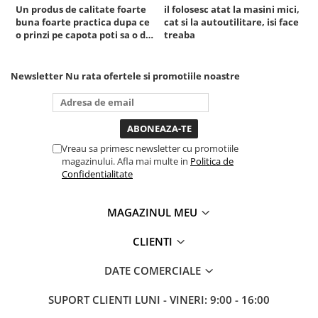
Un produs de calitate foarte
il folosesc atat la masini mici,
r
Sistem Vibro-Power
buna foarte practica dupa ce
cat si la autoutilitare, isi face
o prinzi pe capota poti sa o dai
treaba
Sisteme de ridicare si sustinere
mai in stanga sau in dreapta
unde ai nevoie lumina
Capre Auto
puternica si de la baterie care
Newsletter
Nu rata ofertele si promotiile noastre
Cricuri Hidraulice
tine destul de mult dar daca o
Surubelnite Si Biti
bagi la priza nu mai ai treaba
toata ziua ,ce...
Truse de biti
Truse de surubelnite
Vreau sa primesc newsletter cu promotiile
Vulcanizare
magazinului. Afla mai multe in
Politica de
Confidentialitate
Masini de dejantat roti
Masini de echilibrat roti
MAGAZINUL MEU
Piese de schimb
Scule Vulcanizare
CLIENTI
Truse de scule si accesorii
DATE COMERCIALE
Truse de scule
Truse si accesorii 1/2
SUPORT CLIENTI
LUNI - VINERI: 9:00 - 16:00
Truse si Accesorii 1/4