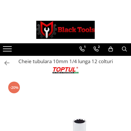
Toate Produsele
Scule Service Auto
Chei Si Truse De Chei
1
2
Chei combinate
Chei Combinate Cu Clichet
Cheie tubulara 10mm 1/4 lunga 12 colturi
Chei Cotite
Chei speciale
Clesti Si Seturi De Clesti
-20%
Clesti autoblocanti
Clesti pentru sertizat
Clesti pentru sigurante
Clesti reglabili pentru tevi
Clesti service auto
Clesti universali