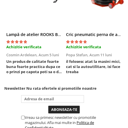
Chei cu clichet
Compresoare
Filtre Pneumatice
Furtune Aer Comprimat
Lampă de atelier ROOKS B2 HYBRID pentru capotă, 2000 lumeni, 5000 mAh
Cric pneumatic perna de aer cu inaltator 6T
Masini de gaurit si taiat
Pistoale de vopsit
Achizitie verificata
Achizitie verificata
A
Pistoale Pneumatice
Cosmin Ardelean,
Acum 5 luni
Popa Stefan,
Acum 11 luni
F
Polizoare biax
Un produs de calitate foarte
il folosesc atat la masini mici,
r
buna foarte practica dupa ce
cat si la autoutilitare, isi face
Scule pentru nituit si capsat
o prinzi pe capota poti sa o dai
treaba
Slefuitoare Pneumatice
mai in stanga sau in dreapta
Scule speciale
unde ai nevoie lumina
puternica si de la baterie care
Newsletter
Nu rata ofertele si promotiile noastre
Diagnoza si masurari
tine destul de mult dar daca o
bagi la priza nu mai ai treaba
Injectoare
toata ziua ,ce...
Motor
Rulmenti,Bucsi si Extractoare
Vreau sa primesc newsletter cu promotiile
Sistem directie
magazinului. Afla mai multe in
Politica de
Sistem franare
Confidentialitate