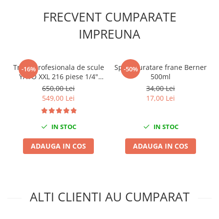
Slefuitoare electrice
FRECVENT CUMPARATE
Scule fixare distributie
IMPREUNA
Alfa romeo
Audi
Bmw
Trusa profesionala de scule
Spray curatare frane Berner
-16%
-50%
YATO XXL 216 piese 1/4"
500ml
Chevrolet
3/8" 1/2"
650,00 Lei
34,00 Lei
Chrysler
549,00 Lei
17,00 Lei
Citroen
Dacia
IN STOC
IN STOC
Fiat
Ford
ADAUGA IN COS
ADAUGA IN COS
Jaguar
Jeep
Lancia
Land Rover
ALTI CLIENTI AU CUMPARAT
Mazda
Mercedes