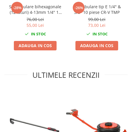
Mini
Set tubulare bihexagonale
Set tubulare tip E 1/4" &
-28%
-26%
(12 laturi) 4-13mm 1/4" 10
3/8" 10 piese CR-V TMP
Nissan
piese
76,00 Lei
99,00 Lei
Opel
55,00 Lei
73,00 Lei
Peugeot
IN STOC
IN STOC
Renault
Rover
ADAUGA IN COS
ADAUGA IN COS
Saab
Seat
Skoda
ULTIMELE RECENZII
Suzuki
Universale
Volkswagen
Volvo
Scule pentru tinichigerie
Scule Pneumatice
Accesorii Pneumatice
Alte scule pneumatice