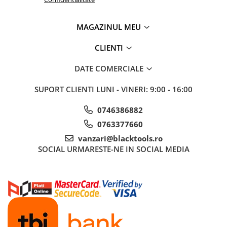
Sistem Vibro-Power
MAGAZINUL MEU
Sisteme de ridicare si sustinere
Capre Auto
CLIENTI
Cricuri Hidraulice
DATE COMERCIALE
Surubelnite Si Biti
Truse de biti
SUPORT CLIENTI
LUNI - VINERI: 9:00 - 16:00
Truse de surubelnite
0746386882
Vulcanizare
0763377660
Masini de dejantat roti
vanzari@blacktools.ro
Masini de echilibrat roti
SOCIAL
URMARESTE-NE IN SOCIAL MEDIA
Piese de schimb
Scule Vulcanizare
Truse de scule si accesorii
Truse de scule
Truse si accesorii 1/2
Truse si Accesorii 1/4