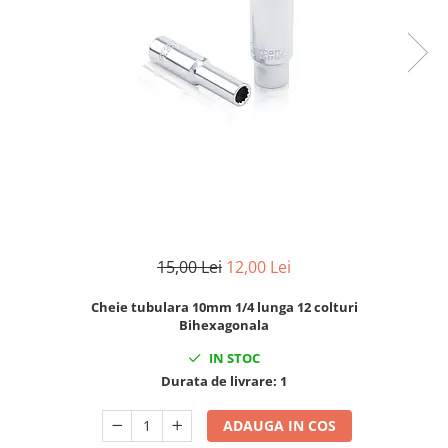
Clima/Aer conditionat
Cricuri cutie viteze
Dispozitive de sablat & accesorii
Dispozitive spalat piese
Dulapuri Bancuri Carucioare
Bancuri de lucru
Carucioare pentru marfa
Cutii pentru scule
Dulapuri echipate
15,00 Lei
12,00 Lei
Dulapuri pentru scule
Module scule
Cheie tubulara 10mm 1/4 lunga 12 colturi
Echipamente De Sudura
Bihexagonala
Aparate taiere cu plasma
IN STOC
Autogen
Durata de livrare:
1
Invertoare Sudura
ADAUGA IN COS
Magneti fixare sudura