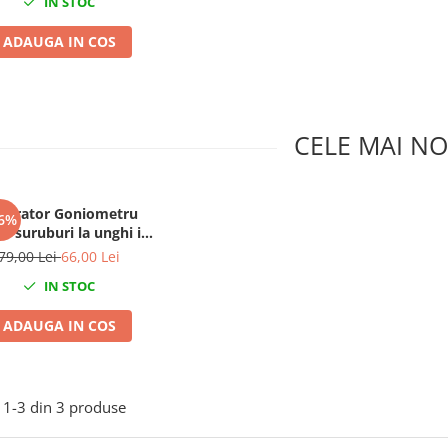
IN STOC
ADAUGA IN COS
CELE MAI NO
librator Goniometru
6%
ns suruburi la unghi in
e cu suport magnetic
79,00 Lei
66,00 Lei
IN STOC
ADAUGA IN COS
1-
3
din
3
produse