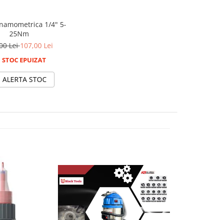
namometrica 1/4" 5-
25Nm
00 Lei
107,00 Lei
STOC EPUIZAT
ALERTA STOC