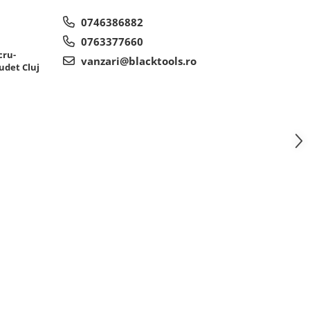
0746386882
0763377660
cru-
vanzari@blacktools.ro
udet Cluj