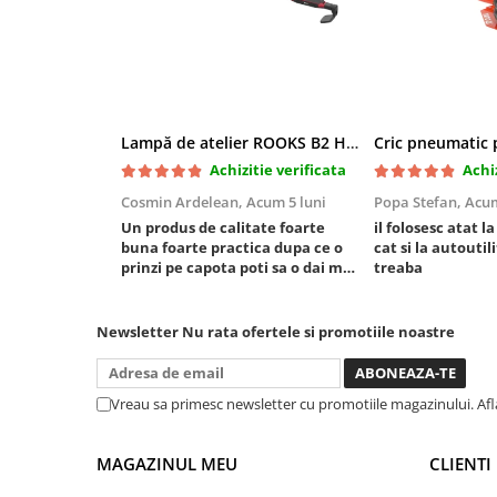
Chei de Forta
Chei Dinamometrice
Ciocane Dalti si Dornuri
Gresoare
Reparat Filete
Lampă de atelier ROOKS B2 HYBRID pentru capotă, 2000 lumeni, 5000 mAh
Scule Electrice
Achizitie verificata
Achiz
Cosmin Ardelean,
Acum 5 luni
Popa Stefan,
Acum
Aeroterme si Incalzitoare
Un produs de calitate foarte
il folosesc atat l
Aparate de spalat cu presiune
buna foarte practica dupa ce o
cat si la autoutili
Aspiratoare industriale
prinzi pe capota poti sa o dai mai
treaba
in stanga sau in dreapta unde ai
Lampi si Lanterne
nevoie lumina puternica si de la
Masini de insurubat si gaurit
baterie care tine destul de mult
Newsletter
Nu rata ofertele si promotiile noastre
dar daca o bagi la priza nu mai ai
Masini de polishat
treaba toata ziua ,ce...
Pistoale aer cald
Vreau sa primesc newsletter cu promotiile magazinului. Af
Pistoale de lipit
Pistoale electrice de impact
MAGAZINUL MEU
CLIENTI
Polizoare unghiulare
Rindele