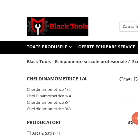
Toate Produsele
Scule Service Auto
Chei Si Truse De Chei
TOATE PRODUSELE
OFERTE ECHIPARE SERVICE
Chei combinate
Chei Combinate Cu Clichet
Black Tools - Echipamente si scule profesionale /
Sc
Chei Cotite
Chei speciale
Chei 
CHEI DINAMOMETRICE 1/4
Clesti Si Seturi De Clesti
Chei dinamometrice 1/2
Clesti autoblocanti
Chei Dinamometrice 1/4
Clesti pentru sertizat
Chei dinamometrice 3/4
Clesti pentru sigurante
Chei dinamometrice 3/8
Clesti reglabili pentru tevi
Ca
-1
PRODUCATORI
stra
Clesti service auto
grad
Clesti universali
Asta & Satra
(1)