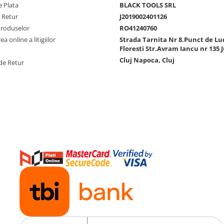
 Plata
BLACK TOOLS SRL
e Retur
J2019002401126
Produselor
RO41240760
a online a litigiilor
Strada Tarnita Nr 8.Punct de Lu
Floresti Str.Avram Iancu nr 135 J
Cluj Napoca, Cluj
de Retur