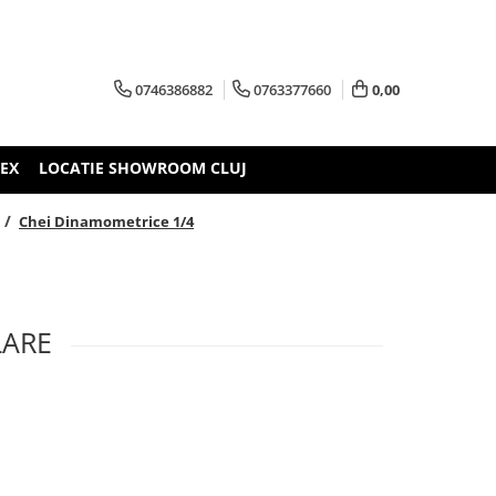
0746386882
0763377660
0,00
TEX
LOCATIE SHOWROOM CLUJ
 /
Chei Dinamometrice 1/4
LARE