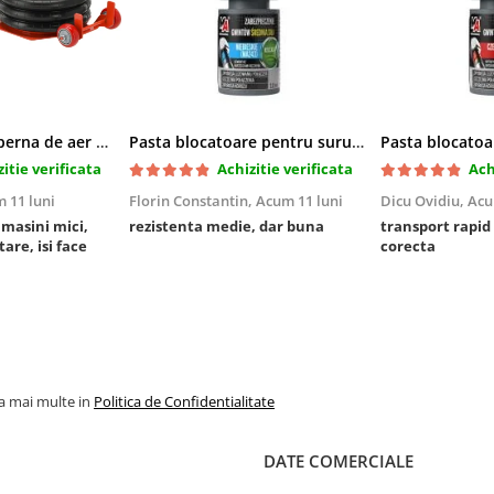
Cric pneumatic perna de aer cu inaltator 6T
Pasta blocatoare pentru suruburi,rezistenta medie
itie verificata
Achizitie verificata
Ach
 11 luni
Florin Constantin,
Acum 11 luni
Dicu Ovidiu,
Acu
a masini mici,
rezistenta medie, dar buna
transport rapid
tare, isi face
corecta
la mai multe in
Politica de Confidentialitate
DATE COMERCIALE