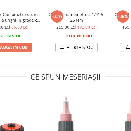
or Goniometru strans
Cheie dinamometrica 1/4'' 5-
Cheie di
-33%
-36%
la unghi in grade cu
25 Nm
port magnetic
00 Lei
66,00 Lei
255,00 Lei
172,00 Lei
166,
IN STOC
STOC EPUIZAT
AUGA IN COS
ALERTA STOC
CE SPUN MESERIAȘII