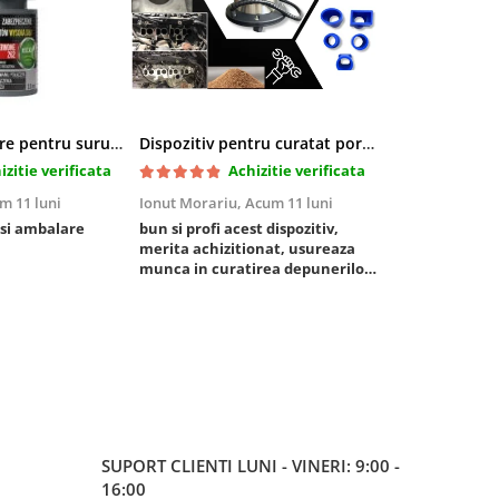
Pasta blocatoare pentru suruburi,rezistenta inalta
Dispozitiv pentru curatat porturi admisie si evacuare fara demontare cu coji de nuca si accesorii incluse
izitie verificata
Achizitie verificata
Ac
m 11 luni
Ionut Morariu,
Acum 11 luni
Marian Stat,
Ac
 si ambalare
bun si profi acest dispozitiv,
un pachet rapo
merita achizitionat, usureaza
foarte bun, pis
munca in curatirea depunerilor
rezistent
de carbon in admisie
SUPORT CLIENTI
LUNI - VINERI: 9:00 -
16:00