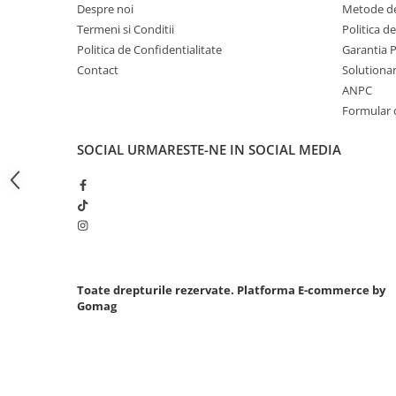
Despre noi
Metode de
Slefuitoare electrice
Termeni si Conditii
Politica d
Scule fixare distributie
Politica de Confidentialitate
Garantia 
Alfa romeo
Contact
Solutionare
ANPC
Audi
Formular 
Bmw
Chevrolet
SOCIAL
URMARESTE-NE IN SOCIAL MEDIA
Chrysler
Citroen
Dacia
Fiat
Ford
Jaguar
Toate drepturile rezervate.
Platforma E-commerce by
Jeep
Gomag
Lancia
Land Rover
Mazda
Mercedes