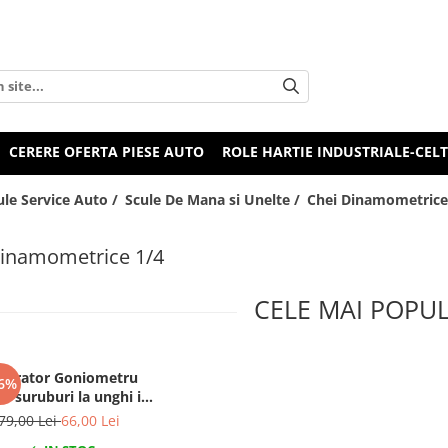
CERERE OFERTA PIESE AUTO
ROLE HARTIE INDUSTRIALE-CEL
ule Service Auto /
Scule De Mana si Unelte /
Chei Dinamometrice
Dinamometrice 1/4
CELE MAI POPU
librator Goniometru
6%
ns suruburi la unghi in
e cu suport magnetic
79,00 Lei
66,00 Lei