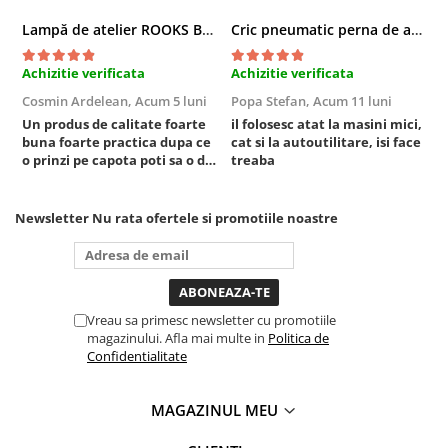
Lampă de atelier ROOKS B2 HYBRID pentru capotă, 2000 lumeni, 5000 mAh
Cric pneumatic perna de aer cu inaltator 6T
Achizitie verificata
Achizitie verificata
A
Cosmin Ardelean,
Acum 5 luni
Popa Stefan,
Acum 11 luni
F
Un produs de calitate foarte
il folosesc atat la masini mici,
r
buna foarte practica dupa ce
cat si la autoutilitare, isi face
o prinzi pe capota poti sa o dai
treaba
mai in stanga sau in dreapta
unde ai nevoie lumina
puternica si de la baterie care
Newsletter
Nu rata ofertele si promotiile noastre
tine destul de mult dar daca o
bagi la priza nu mai ai treaba
toata ziua ,ce...
Vreau sa primesc newsletter cu promotiile
magazinului. Afla mai multe in
Politica de
Confidentialitate
MAGAZINUL MEU