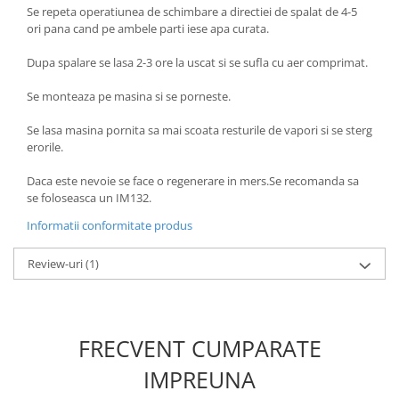
Se repeta operatiunea de schimbare a directiei de spalat de 4-5
Sisteme de ridicare si sustinere
ori pana cand pe ambele parti iese apa curata.
Capre Auto
Dupa spalare se lasa 2-3 ore la uscat si se sufla cu aer comprimat.
Cricuri Hidraulice
Surubelnite Si Biti
Se monteaza pe masina si se porneste.
Truse de biti
Se lasa masina pornita sa mai scoata resturile de vapori si se sterg
Truse de surubelnite
erorile.
Vulcanizare
Daca este nevoie se face o regenerare in mers.Se recomanda sa
Masini de dejantat roti
se foloseasca un IM132.
Masini de echilibrat roti
Informatii conformitate produs
Piese de schimb
Scule Vulcanizare
Review-uri
(1)
FRECVENT CUMPARATE
IMPREUNA