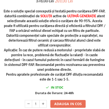
378,00 Lei
269,00 Lei
Tig-Wig
Pompe si Cilindri Hidraulici
Este o soluție special concepută și testată pentru curățarea DPF-FAP,
datorită combinației de
SOLUȚII
active de
ULTIMĂ GENERAȚIE
atent
Prese pentru arcuri
selecționate această soluție oferă o curățare de 90-95%. Acesta
Redresoare,Roboti Pornire,Cabluri
poate fi utilizată pentru curățarea directă și eficientă a filtrului DPF /
Curent
FAP a oricărui vehicul diesel echipat cu un filtru de particule.
Datorită componenței sale speciale de protecție a suprafeței, nu
Schimb ulei
deteriorează filtrul ceramic și carcasa filtrului atunci când este
utilizat corespunzător.
Accesorii schimb ulei
Aplicație: În caz de putere redusă a motorului - proprietate slabă de
Chei buson baie ulei
pornire la rece, problemă de fluctuație la ralanți - în cazde
Chei filtru ulei
defecțiuni - în cazul fumului puternic în cazul formării de funingine
Recuperatoare de ulei
în sistemul DPF-FAP. Recomandat pentru rezolvarea sau prevenirea
unei probleme directe.
Scule Ajutatoare
Pentru apratele profesionale de curățat DPF diluția recomandată
Scule De Mana si Unelte
este de 1-1 sau 1-5.
Aparate de nituit si capsat
IN STOC
Durata de livrare:
24-48h
Burghie
Capsatoare tapiterie
ADAUGA IN COS
Chei de Forta