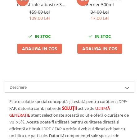
Scule fixare distributie
industriale albastre 3
Berner 500ml
straturi 500
159,00 Lei
34,00 Lei
Alfa romeo
portii,170M/rola 34x22cm
109,00 Lei
17,00 Lei
Audi
Mega Blue
Bmw
IN STOC
IN STOC
Chevrolet
Chrysler
ADAUGA IN COS
ADAUGA IN COS
Citroen
Dacia
Fiat
Ford
Jaguar
Descriere
Jeep
Lancia
Este o soluție special concepută și testată pentru curățarea DPF-
FAP, datorită combinației de
SOLUȚII
active de
ULTIMĂ
Land Rover
GENERAȚIE
atent selecționate această soluție oferă o curățare de
Mazda
90-95%. Acesta poate fi utilizată pentru curățarea directă și
Mercedes
eficientă a filtrului DPF / FAP a oricărui vehicul diesel echipat cu
Mini
un filtru de particule. Datorită componenței sale speciale de