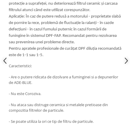
Nissan
protecție a suprafeței, nu deteriorează filtrul ceramic și carcasa
filtrului atunci când este utilizat corespunzător.
Opel
Aplicație: În caz de putere redusă a motorului - proprietate slabă
Peugeot
de pornire la rece, problemă de fluctuație la ralanți - în cazde
Renault
defecțiuni - în cazul fumului puternic în cazul formării de
Rover
funingine în sistemul DPF-FAP. Recomandat pentru rezolvarea
Saab
sau prevenirea unei probleme directe.
Seat
Pentru apratele profesionale de curățat DPF diluția recomandată
este de 1-1 sau 1-5.
Skoda
Suzuki
Caracteristici:
Universale
- Are o putere ridicata de dizolvare a fuminginei si a depunerilor
Volkswagen
de ADE-BLUE.
Volvo
- Nu este Coroziva.
Scule pentru tinichigerie
Scule Pneumatice
- Nu ataca sau distruge ceramica si metalele pretioase din
compozitia filtrelor de particule.
Accesorii Pneumatice
Alte scule pneumatice
- Se poate utiliza la ori ce tip de filtru de particule.
Chei cu clichet