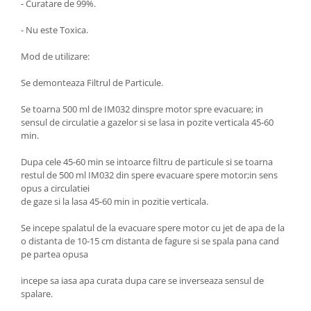
- Curatare de 99%.
Compresoare
Filtre Pneumatice
- Nu este Toxica.
Furtune Aer Comprimat
Mod de utilizare:
Masini de gaurit si taiat
Pistoale de vopsit
Se demonteaza Filtrul de Particule.
Pistoale Pneumatice
Se toarna 500 ml de IM032 dinspre motor spre evacuare; in
Polizoare biax
sensul de circulatie a gazelor si se lasa in pozite verticala 45-60
min.
Scule pentru nituit si capsat
Slefuitoare Pneumatice
Dupa cele 45-60 min se intoarce filtru de particule si se toarna
Scule speciale
restul de 500 ml IM032 din spere evacuare spere motor;in sens
opus a circulatiei
Diagnoza si masurari
de gaze si la lasa 45-60 min in pozitie verticala.
Injectoare
Se incepe spalatul de la evacuare spere motor cu jet de apa de la
Motor
o distanta de 10-15 cm distanta de fagure si se spala pana cand
Rulmenti,Bucsi si Extractoare
pe partea opusa
Sistem directie
incepe sa iasa apa curata dupa care se inverseaza sensul de
Sistem franare
spalare.
Sistem Vibro-Power