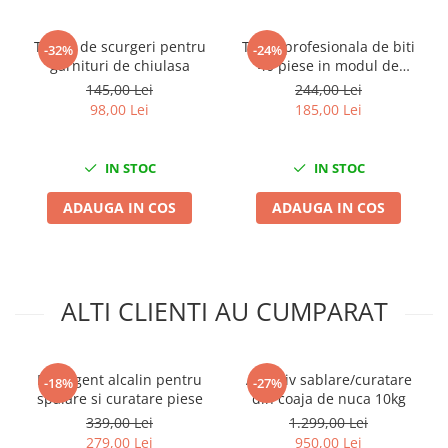
Tester de scurgeri pentru
Trusa profesionala de biti
-32%
-24%
garnituri de chiulasa
40 piese in modul de
spuma
145,00 Lei
244,00 Lei
98,00 Lei
185,00 Lei
IN STOC
IN STOC
ADAUGA IN COS
ADAUGA IN COS
ALTI CLIENTI AU CUMPARAT
Detergent alcalin pentru
Abraziv sablare/curatare
-18%
-27%
spalare si curatare piese
din coaja de nuca 10kg
339,00 Lei
1.299,00 Lei
279,00 Lei
950,00 Lei