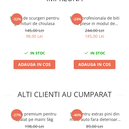
Nissan
Opel
Tester de scurgeri pentru
Trusa profesionala de biti
Peugeot
-32%
-24%
garnituri de chiulasa
40 piese in modul de
Renault
spuma
145,00 Lei
244,00 Lei
Rover
98,00 Lei
185,00 Lei
Saab
Seat
IN STOC
IN STOC
Skoda
Suzuki
ADAUGA IN COS
ADAUGA IN COS
Universale
Volkswagen
Volvo
ALTI CLIENTI AU CUMPARAT
Scule pentru tinichigerie
Scule Pneumatice
Accesorii Pneumatice
Pasta premium pentru
Set pentru extras pini din
-27%
-40%
Alte scule pneumatice
spalat pe maini 5kg
mufe auto fara deterioare
38 piese
Chei cu clichet
198,00 Lei
89,00 Lei