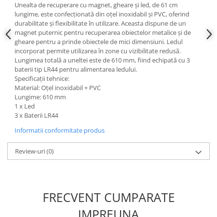
Unealta de recuperare cu magnet, gheare și led, de 61 cm
Scule fixare distributie
lungime, este confecționată din oțel inoxidabil și PVC, oferind
Alfa romeo
durabilitate și flexibilitate în utilizare. Aceasta dispune de un
magnet puternic pentru recuperarea obiectelor metalice și de
Audi
gheare pentru a prinde obiectele de mici dimensiuni. Ledul
Bmw
incorporat permite utilizarea în zone cu vizibilitate redusă.
Chevrolet
Lungimea totală a uneltei este de 610 mm, fiind echipată cu 3
baterii tip LR44 pentru alimentarea ledului.
Chrysler
Specificații tehnice:
Citroen
Material: Oțel inoxidabil + PVC
Dacia
Lungime: 610 mm
1 x Led
Fiat
3 x Baterii LR44
Ford
Informatii conformitate produs
Jaguar
Jeep
Review-uri
(0)
Lancia
Land Rover
Mazda
FRECVENT CUMPARATE
Mercedes
Mini
IMPREUNA