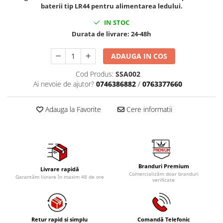
baterii tip LR44 pentru alimentarea ledului.
Tig-Wig
IN STOC
Pompe si Cilindri Hidraulici
Durata de livrare:
24-48h
Prese pentru arcuri
Redresoare,Roboti Pornire,Cabluri
ADAUGA IN COS
Curent
Cod Produs:
SSA002
Schimb ulei
Ai nevoie de ajutor?
0746386882
/
0763377660
Accesorii schimb ulei
Chei buson baie ulei
Adauga la Favorite
Cere informatii
Chei filtru ulei
Recuperatoare de ulei
Scule Ajutatoare
Scule De Mana si Unelte
Branduri Premium
Livrare rapidă
Comercializăm doar branduri
Aparate de nituit si capsat
Garantăm livrare în maxim 48 de ore
verificate
Burghie
Capsatoare tapiterie
Chei de Forta
Retur rapid si simplu
Comandă Telefonic