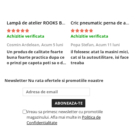
Sisteme de ridicare si sustinere
Capre Auto
Lampă de atelier ROOKS B2 HYBRID pentru capotă, 2000 lumeni, 5000 mAh
Cric pneumatic perna de aer cu inaltator 6T
Cricuri Hidraulice
Surubelnite Si Biti
Achizitie verificata
Achizitie verificata
A
Truse de biti
Cosmin Ardelean,
Acum 5 luni
Popa Stefan,
Acum 11 luni
F
Truse de surubelnite
Un produs de calitate foarte
il folosesc atat la masini mici,
r
Vulcanizare
buna foarte practica dupa ce
cat si la autoutilitare, isi face
o prinzi pe capota poti sa o dai
treaba
Masini de dejantat roti
mai in stanga sau in dreapta
unde ai nevoie lumina
Masini de echilibrat roti
puternica si de la baterie care
Newsletter
Nu rata ofertele si promotiile noastre
Piese de schimb
tine destul de mult dar daca o
Scule Vulcanizare
bagi la priza nu mai ai treaba
toata ziua ,ce...
Vreau sa primesc newsletter cu promotiile
magazinului. Afla mai multe in
Politica de
Confidentialitate