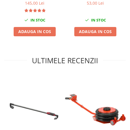
145,00 Lei
53,00 Lei
Compresoare
Filtre Pneumatice
Furtune Aer Comprimat
IN STOC
IN STOC
Masini de gaurit si taiat
ADAUGA IN COS
ADAUGA IN COS
Pistoale de vopsit
Pistoale Pneumatice
Polizoare biax
Scule pentru nituit si capsat
ULTIMELE RECENZII
Slefuitoare Pneumatice
Scule speciale
Diagnoza si masurari
Injectoare
Motor
Rulmenti,Bucsi si Extractoare
Sistem directie
Sistem franare
Sistem Vibro-Power