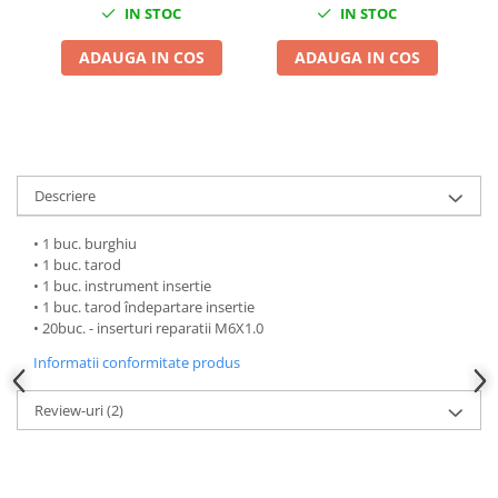
IN STOC
IN STOC
Chei Dinamometrice
Ciocane Dalti si Dornuri
ADAUGA IN COS
ADAUGA IN COS
Gresoare
Reparat Filete
Scule Electrice
Aeroterme si Incalzitoare
Aparate de spalat cu presiune
Descriere
Aspiratoare industriale
• 1 buc. burghiu
Lampi si Lanterne
• 1 buc. tarod
Masini de insurubat si gaurit
• 1 buc. instrument insertie
• 1 buc. tarod îndepartare insertie
Masini de polishat
• 20buc. - inserturi reparatii M6X1.0
Pistoale aer cald
Informatii conformitate produs
Pistoale de lipit
Pistoale electrice de impact
Review-uri
(2)
Polizoare unghiulare
Rindele
Slefuitoare electrice