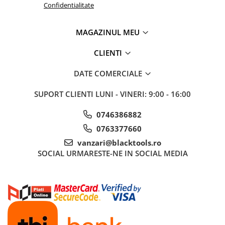
Confidentialitate
Sisteme de ridicare si sustinere
Capre Auto
MAGAZINUL MEU
Cricuri Hidraulice
Surubelnite Si Biti
CLIENTI
Truse de biti
DATE COMERCIALE
Truse de surubelnite
Vulcanizare
SUPORT CLIENTI
LUNI - VINERI: 9:00 - 16:00
Masini de dejantat roti
0746386882
Masini de echilibrat roti
0763377660
Piese de schimb
vanzari@blacktools.ro
Scule Vulcanizare
SOCIAL
URMARESTE-NE IN SOCIAL MEDIA