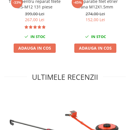
Trusa pentru reparat filete
Kit reparatie filet etrier
-33%
-45%
Nissan
M5-M12 131 piese
frana M12X1.5mm
Opel
399,00 Lei
274,00 Lei
Peugeot
267,00 Lei
152,00 Lei
Renault
Rover
IN STOC
IN STOC
Saab
ADAUGA IN COS
ADAUGA IN COS
Seat
Skoda
Suzuki
Universale
ULTIMELE RECENZII
Volkswagen
Volvo
Scule pentru tinichigerie
Scule Pneumatice
Accesorii Pneumatice
Alte scule pneumatice
Chei cu clichet