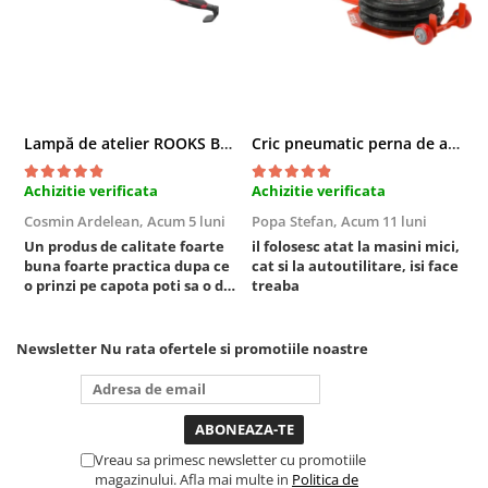
Compresoare
Filtre Pneumatice
Furtune Aer Comprimat
Masini de gaurit si taiat
Pistoale de vopsit
Lampă de atelier ROOKS B2 HYBRID pentru capotă, 2000 lumeni, 5000 mAh
Cric pneumatic perna de aer cu inaltator 6T
Pistoale Pneumatice
Polizoare biax
Achizitie verificata
Achizitie verificata
A
Scule pentru nituit si capsat
Cosmin Ardelean,
Acum 5 luni
Popa Stefan,
Acum 11 luni
F
Slefuitoare Pneumatice
Un produs de calitate foarte
il folosesc atat la masini mici,
r
buna foarte practica dupa ce
cat si la autoutilitare, isi face
Scule speciale
o prinzi pe capota poti sa o dai
treaba
mai in stanga sau in dreapta
Diagnoza si masurari
unde ai nevoie lumina
Injectoare
puternica si de la baterie care
Newsletter
Nu rata ofertele si promotiile noastre
Motor
tine destul de mult dar daca o
bagi la priza nu mai ai treaba
Rulmenti,Bucsi si Extractoare
toata ziua ,ce...
Sistem directie
Sistem franare
Vreau sa primesc newsletter cu promotiile
Sistem Vibro-Power
magazinului. Afla mai multe in
Politica de