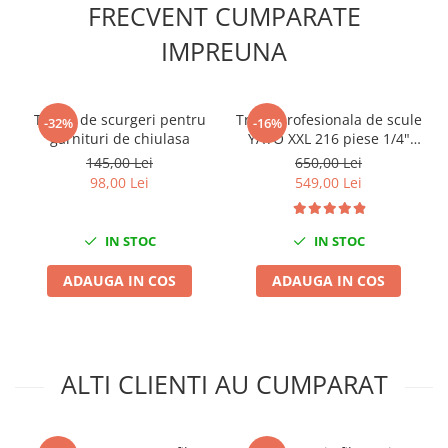
FRECVENT CUMPARATE
Scule fixare distributie
IMPREUNA
Alfa romeo
Audi
Bmw
Tester de scurgeri pentru
Trusa profesionala de scule
Chevrolet
-32%
-16%
garnituri de chiulasa
YATO XXL 216 piese 1/4"
Chrysler
3/8" 1/2"
145,00 Lei
650,00 Lei
Citroen
98,00 Lei
549,00 Lei
Dacia
Fiat
IN STOC
IN STOC
Ford
Jaguar
ADAUGA IN COS
ADAUGA IN COS
Jeep
Lancia
Land Rover
ALTI CLIENTI AU CUMPARAT
Mazda
Mercedes
Mini