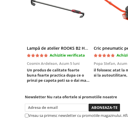
Mini
Nissan
Opel
Peugeot
Renault
Rover
Lampă de atelier ROOKS B2 HYBRID pentru capotă, 2000 lumeni, 5000 mAh
Saab
Achizitie verificata
Achizi
Seat
Cosmin Ardelean,
Acum 5 luni
Popa Stefan,
Acum 
Skoda
Un produs de calitate foarte
il folosesc atat la 
Suzuki
buna foarte practica dupa ce o
si la autoutilitare,
Universale
prinzi pe capota poti sa o dai mai
in stanga sau in dreapta unde ai
Volkswagen
nevoie lumina puternica si de la
Volvo
baterie care tine destul de mult
Newsletter
Nu rata ofertele si promotiile noastre
dar daca o bagi la priza nu mai ai
Scule pentru tinichigerie
treaba toata ziua ,ce...
Scule Pneumatice
Vreau sa primesc newsletter cu promotiile magazinului. Af
Accesorii Pneumatice
Alte scule pneumatice