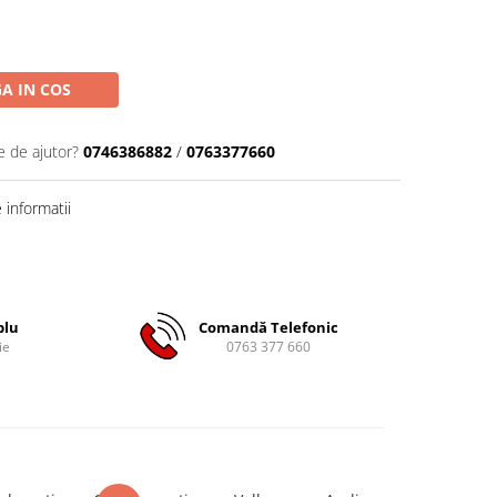
A IN COS
e de ajutor?
0746386882
/
0763377660
informatii
plu
Comandă Telefonic
ie
0763 377 660