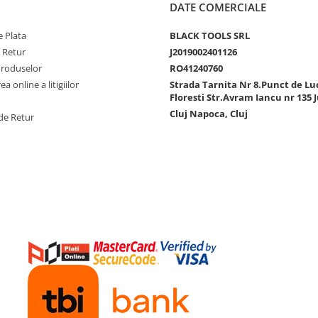
DATE COMERCIALE
 Plata
BLACK TOOLS SRL
e Retur
J2019002401126
Produselor
RO41240760
a online a litigiilor
Strada Tarnita Nr 8.Punct de Lu
Floresti Str.Avram Iancu nr 135 J
Cluj Napoca, Cluj
de Retur