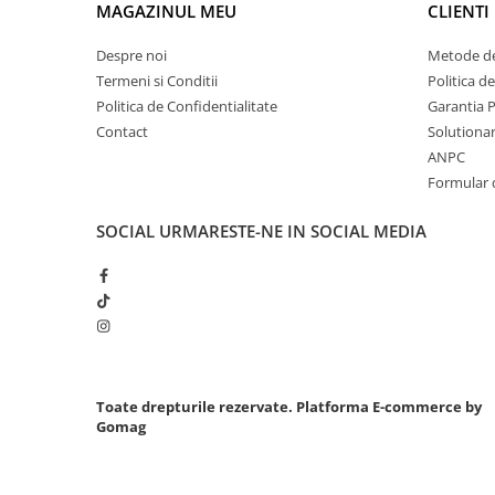
MAGAZINUL MEU
CLIENTI
Chei cu clichet
Despre noi
Metode de
Compresoare
Termeni si Conditii
Politica d
Filtre Pneumatice
Politica de Confidentialitate
Garantia 
Furtune Aer Comprimat
Contact
Solutionare
Masini de gaurit si taiat
ANPC
Pistoale de vopsit
Formular 
Pistoale Pneumatice
Polizoare biax
SOCIAL
URMARESTE-NE IN SOCIAL MEDIA
Scule pentru nituit si capsat
Slefuitoare Pneumatice
Scule speciale
Diagnoza si masurari
Injectoare
Motor
Toate drepturile rezervate.
Platforma E-commerce by
Gomag
Rulmenti,Bucsi si Extractoare
Sistem directie
Sistem franare