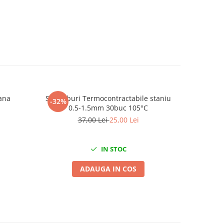
rana
Set Tuburi Termocontractabile staniu
Set chei i
-32%
-50%
0.5-1.5mm 30buc 105°C
37,00 Lei
25,00 Lei
IN STOC
ADAUGA IN COS