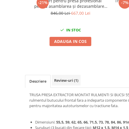
Suport pentru presa profesional
Trusa p
Mig-Mag
-21%
-7%
pentru asamblarea și dezasamblarea
Sudura In Puncte
butucilor, rulmenților și silent
846,00 Lei
667,00 Lei
Tig-Wig
blocurilor
Pompe si Cilindri Hidraulici
IN STOC
Prese pentru arcuri
ADAUGA IN COS
Redresoare,Roboti Pornire,Cabluri
Curent
Schimb ulei
Accesorii schimb ulei
Chei buson baie ulei
Chei filtru ulei
Review-uri
(1)
Descriere
Recuperatoare de ulei
TRUSA PRESA EXTRACTOR MONTAT RULMENTI SI BUCSI 55-9
Scule Ajutatoare
rulmentul butucului frontal fara a indeparta componente s
Scule De Mana si Unelte
pentru majoritatea autoturismelor cu tractiune fata.
Aparate de nituit si capsat
Burghie
Dimensiuni:
55,5, 59, 62, 65, 66, 71,5, 73, 78, 84, 86, 
Suruburi (3 bucati din fiecare tip):
M12 x 1,5, M14 x 1,5
Capsatoare tapiterie