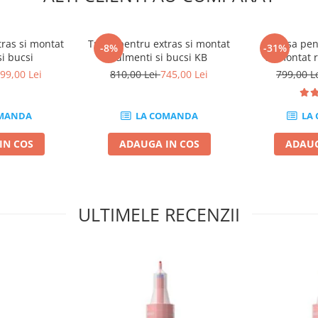
tras si montat
Trusa pentru extras si montat
Trusa pen
-8%
-31%
i bucsi
rulmenti si bucsi KB
demontat r
85mm VW Toua
99,00 Lei
810,00 Lei
745,00 Lei
799,00 L
MANDA
LA COMANDA
LA
IN COS
ADAUGA IN COS
ADAUG
ULTIMELE RECENZII