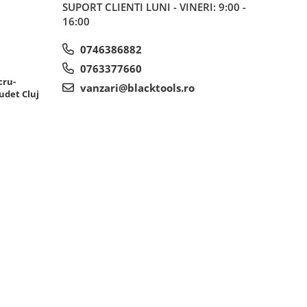
SUPORT CLIENTI
LUNI - VINERI: 9:00 -
16:00
0746386882
0763377660
cru-
vanzari@blacktools.ro
udet Cluj