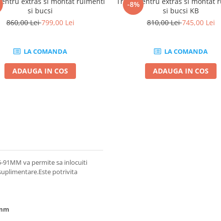
entru extras si montat rulmenti
Trusa pentru extras si montat 
-8%
si bucsi
si bucsi KB
860,00 Lei
799,00 Lei
810,00 Lei
745,00 Lei
LA COMANDA
LA COMANDA
ADAUGA IN COS
ADAUGA IN COS
1MM va permite sa inlocuiti
uplimentare.Este potrivita
91mm