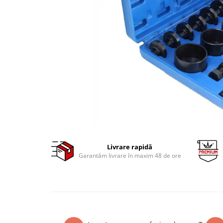
Clima/Aer conditionat
Cricuri cutie viteze
Dispozitive de sablat & accesorii
Dispozitive spalat piese
Dulapuri Bancuri Carucioare
Bancuri de lucru
Carucioare pentru marfa
Cutii pentru scule
Dulapuri echipate
Dulapuri pentru scule
Module scule
Livrare rapidă
Garantăm livrare în maxim 48 de ore
Echipamente De Sudura
Aparate taiere cu plasma
Autogen
Invertoare Sudura
Magneti fixare sudura