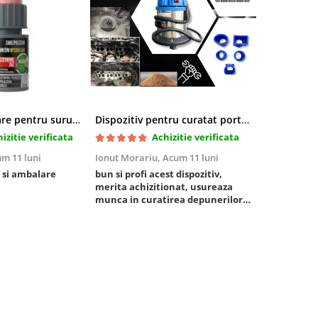
Pasta blocatoare pentru suruburi,rezistenta inalta
Dispozitiv pentru curatat porturi admisie si evacuare fara demontare cu coji de nuca si accesorii incluse
izitie verificata
Achizitie verificata
m 11 luni
Ionut Morariu,
Acum 11 luni
Marian Stat
 si ambalare
bun si profi acest dispozitiv,
un pachet ra
merita achizitionat, usureaza
foarte bun, 
munca in curatirea depunerilor
rezistent
de carbon in admisie