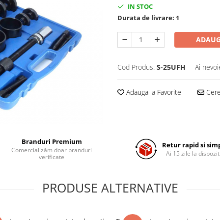
IN STOC
Durata de livrare:
1
ADAUG
Cod Produs:
S-25UFH
Ai nevoi
Adauga la Favorite
Cere 
Branduri Premium
Retur rapid si sim
Comercializăm doar branduri
Ai 15 zile la dispozit
verificate
PRODUSE ALTERNATIVE