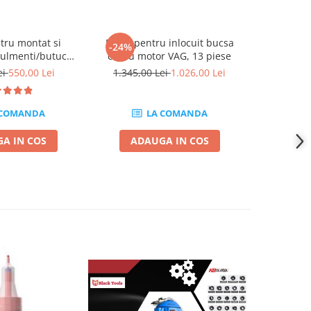
tru montat si
Presa pentru inlocuit bucsa
Tester jo
-24%
-23%
ulmenti/butuc
cadru motor VAG, 13 piese
reg,Transporter
ei
550,00 Lei
1.345,00 Lei
1.026,00 Lei
1.890,0
T5
 COMANDA
LA COMANDA
A IN COS
ADAUGA IN COS
ADA