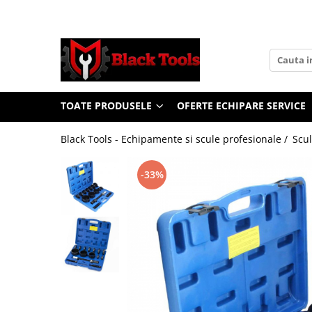
Toate Produsele
Scule Service Auto
Chei Si Truse De Chei
TOATE PRODUSELE
OFERTE ECHIPARE SERVICE
Chei combinate
Chei Combinate Cu Clichet
Black Tools - Echipamente si scule profesionale /
Scul
Chei Cotite
Chei speciale
-33%
Clesti Si Seturi De Clesti
Clesti autoblocanti
Clesti pentru sertizat
Clesti pentru sigurante
Clesti reglabili pentru tevi
Clesti service auto
Clesti universali