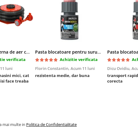
Cric pneumatic perna de aer cu inaltator 6T
Pasta blocatoare pentru suruburi,rezistenta medie
tie verificata
Achizitie verificata
Ach
11 luni
Florin Constantin,
Acum 11 luni
Dicu Ovidiu,
Acu
masini mici, cat
rezistenta medie, dar buna
transport rapid
 isi face treaba
corecta
la mai multe in
Politica de Confidentialitate