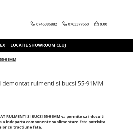
0746386882
0763377660
0,00
TEX
LOCATIE SHOWROOM CLUJ
 55-91MM
i demontat rulmenti si bucsi 55-91MM
RULMENTI SI BUCSI 55-91MM va permite sa inlocuiti
ra a indeparta componente suplimentare.Este potrivita
lor cu tractiune fata.