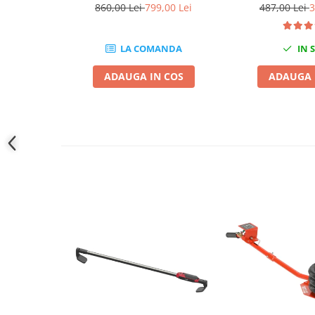
91
860,00 Lei
799,00 Lei
487,00 Lei
3
Slefuitoare electrice
Scule fixare distributie
LA COMANDA
IN 
Alfa romeo
Audi
ADAUGA IN COS
ADAUGA 
Bmw
Chevrolet
Chrysler
Citroen
Dacia
Fiat
Ford
Jaguar
Jeep
Lancia
Land Rover
Mazda
Mercedes