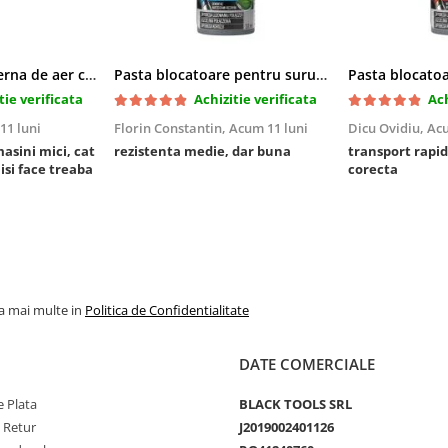
Cric pneumatic perna de aer cu inaltator 6T
Pasta blocatoare pentru suruburi,rezistenta medie
tie verificata
Achizitie verificata
Ach
11 luni
Florin Constantin,
Acum 11 luni
Dicu Ovidiu,
Acu
masini mici, cat
rezistenta medie, dar buna
transport rapid
 isi face treaba
corecta
la mai multe in
Politica de Confidentialitate
DATE COMERCIALE
 Plata
BLACK TOOLS SRL
e Retur
J2019002401126