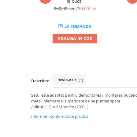
si bucsi
r
Mig-Mag
860,00 Lei
799,00 Lei
Sudura In Puncte
Tig-Wig
Pompe si Cilindri Hidraulici
LA COMANDA
Prese pentru arcuri
ADAUGA IN COS
Redresoare,Roboti Pornire,Cabluri
Curent
Schimb ulei
Accesorii schimb ulei
Chei buson baie ulei
Review-uri
(1)
Descriere
Chei filtru ulei
Recuperatoare de ulei
Setul este adaptat pentru demontarea / montarea bucșelor
metal inferioare și superioare de pe puntea spate
Scule Ajutatoare
Aplicație : Ford Mondeo (2001 -)
Scule De Mana si Unelte
Informatii conformitate produs
Aparate de nituit si capsat
Burghie
Capsatoare tapiterie