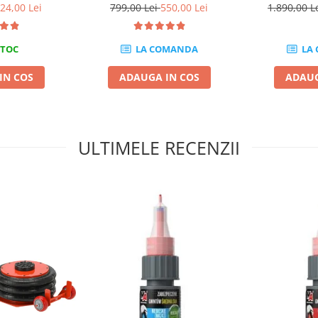
MM
85mm VW Touareg,Transporter
24,00 Lei
799,00 Lei
550,00 Lei
1.890,00 L
T5
STOC
LA COMANDA
LA
IN COS
ADAUGA IN COS
ADAUG
ULTIMELE RECENZII