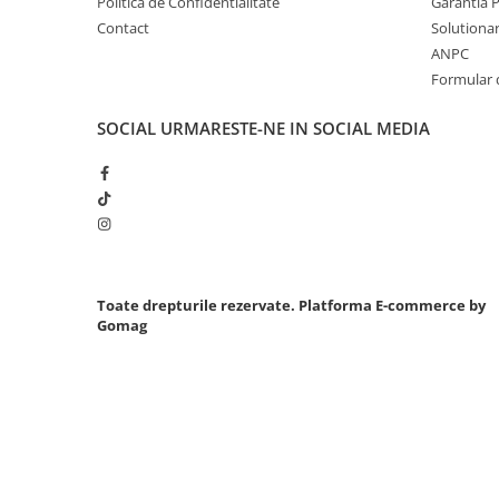
Politica de Confidentialitate
Garantia 
Contact
Solutionare
Chei cu clichet
ANPC
Compresoare
Formular 
Filtre Pneumatice
Furtune Aer Comprimat
SOCIAL
URMARESTE-NE IN SOCIAL MEDIA
Masini de gaurit si taiat
Pistoale de vopsit
Pistoale Pneumatice
Polizoare biax
Scule pentru nituit si capsat
Slefuitoare Pneumatice
Toate drepturile rezervate.
Platforma E-commerce by
Scule speciale
Gomag
Diagnoza si masurari
Injectoare
Motor
Rulmenti,Bucsi si Extractoare
Sistem directie
Sistem franare