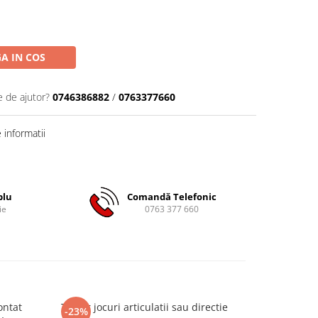
A IN COS
e de ajutor?
0746386882
/
0763377660
informatii
plu
Comandă Telefonic
ie
0763 377 660
ontat
Tester jocuri articulatii sau directie
Cheie fuli
-23%
-17%