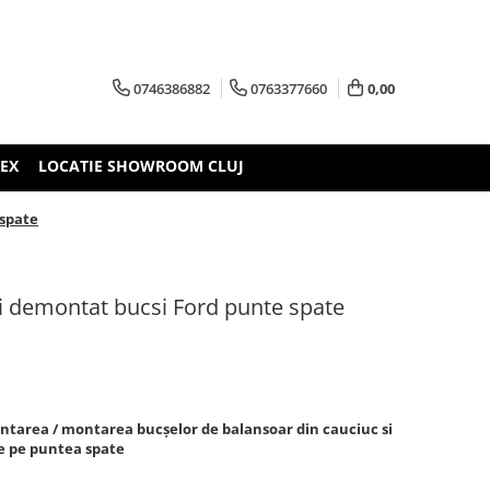
0746386882
0763377660
0,00
TEX
LOCATIE SHOWROOM CLUJ
 spate
i demontat bucsi Ford punte spate
ntarea / montarea bucșelor de balansoar din cauciuc si
de pe puntea spate