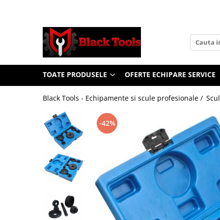
Toate Produsele
Scule Service Auto
Chei Si Truse De Chei
TOATE PRODUSELE
OFERTE ECHIPARE SERVICE
Chei combinate
Chei Combinate Cu Clichet
Black Tools - Echipamente si scule profesionale /
Scul
Chei Cotite
Chei speciale
-42%
Clesti Si Seturi De Clesti
Clesti autoblocanti
Clesti pentru sertizat
Clesti pentru sigurante
Clesti reglabili pentru tevi
Clesti service auto
Clesti universali