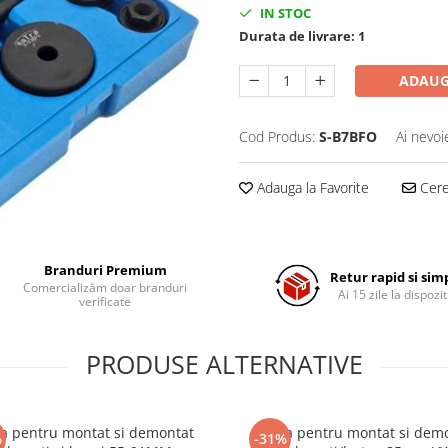
IN STOC
Durata de livrare:
1
ADAUG
Cod Produs:
S-B7BFO
Ai nevoi
Adauga la Favorite
Cere 
Branduri Premium
Retur rapid si sim
Comercializăm doar branduri
Ai 15 zile la dispozit
verificate
PRODUSE ALTERNATIVE
a pentru montat si demontat
Trusa pentru montat si dem
%
-31%