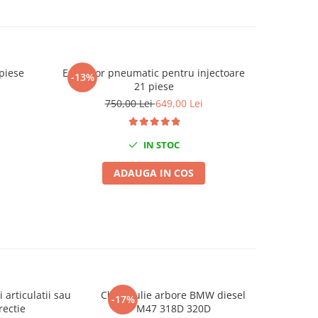
 piese
Extractor pneumatic pentru injectoare
Clest
-13%
-47%
21 piese
750,00 Lei
649,00 Lei
IN STOC
ADAUGA IN COS
i articulatii sau
Cheie fulie arbore BMW diesel
Trusa 
-17%
-16%
rectie
M47 318D 320D
demon