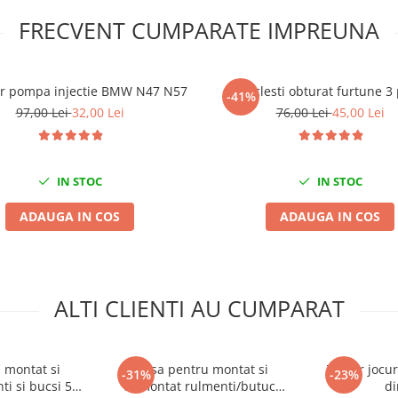
FRECVENT CUMPARATE IMPREUNA
or pompa injectie BMW N47 N57
Set clesti obturat furtune 3
-41%
97,00 Lei
32,00 Lei
76,00 Lei
45,00 Lei
IN STOC
IN STOC
ADAUGA IN COS
ADAUGA IN COS
ALTI CLIENTI AU CUMPARAT
 montat si
Trusa pentru montat si
Tester jocur
-31%
-23%
i si bucsi 55-
demontat rulmenti/butuc
di