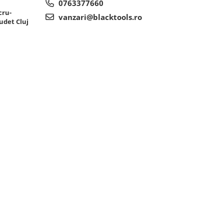
0763377660
cru-
vanzari@blacktools.ro
udet Cluj