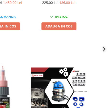
semer
ei
1.450,00 Lei
225,00 Lei
186,00 Lei
211,0
 COMANDA
IN STOC
A IN COS
ADAUGA IN COS
ADA