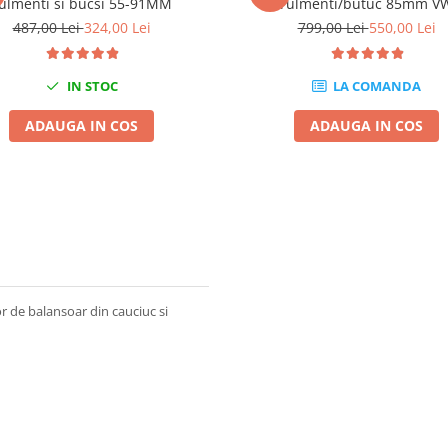
ulmenti si bucsi 55-91MM
rulmenti/butuc 85mm V
Touareg,Transporter T5
487,00 Lei
324,00 Lei
799,00 Lei
550,00 Lei
IN STOC
LA COMANDA
ADAUGA IN COS
ADAUGA IN COS
 de balansoar din cauciuc si