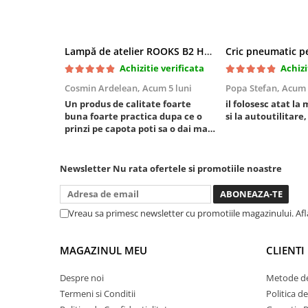
Mini
Nissan
Opel
Lampă de atelier ROOKS B2 HYBRID pentru capotă, 2000 lumeni, 5000 mAh
Achizitie verificata
Achizi
Peugeot
Renault
Cosmin Ardelean,
Acum 5 luni
Popa Stefan,
Acum 
Un produs de calitate foarte
il folosesc atat la 
Rover
buna foarte practica dupa ce o
si la autoutilitare,
Saab
prinzi pe capota poti sa o dai mai
Seat
in stanga sau in dreapta unde ai
nevoie lumina puternica si de la
Skoda
baterie care tine destul de mult
Newsletter
Nu rata ofertele si promotiile noastre
Suzuki
dar daca o bagi la priza nu mai ai
treaba toata ziua ,ce...
Universale
Volkswagen
Vreau sa primesc newsletter cu promotiile magazinului. Af
Volvo
Scule pentru tinichigerie
MAGAZINUL MEU
CLIENTI
Scule Pneumatice
Despre noi
Metode de
Accesorii Pneumatice
Termeni si Conditii
Politica d
Alte scule pneumatice