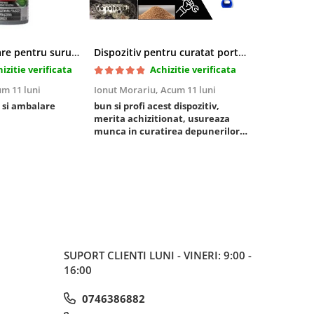
Pasta blocatoare pentru suruburi,rezistenta inalta
Dispozitiv pentru curatat porturi admisie si evacuare fara demontare cu coji de nuca si accesorii incluse
izitie verificata
Achizitie verificata
m 11 luni
Ionut Morariu,
Acum 11 luni
Marian Stat
 si ambalare
bun si profi acest dispozitiv,
un pachet ra
merita achizitionat, usureaza
foarte bun, 
munca in curatirea depunerilor
rezistent
de carbon in admisie
SUPORT CLIENTI
LUNI - VINERI: 9:00 -
16:00
0746386882