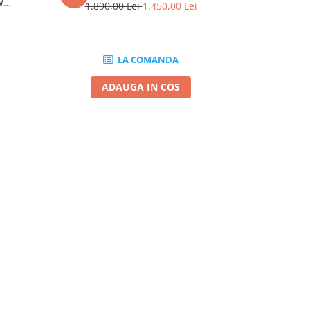
W
1.890,00 Lei
1.450,00 Lei
225,
LA COMANDA
ADAUGA IN COS
A