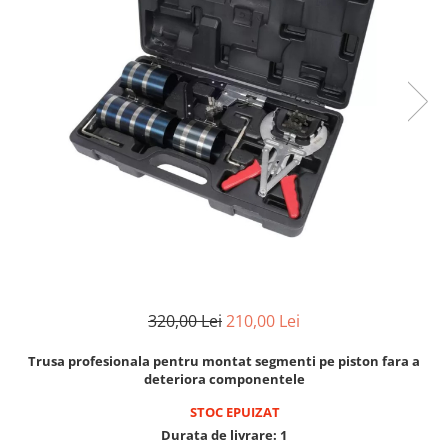
Cricuri cutie viteze
Tubulare de impact 3/4
Dispozitive de sablat & accesorii
Tubulare 1/2
Dispozitive spalat piese
Tubulare 1/2 bihexagonale
Dulapuri Bancuri Carucioare
Tubulare 1/2 hexagonale
Bancuri de lucru
Tubulare 1/4
Carucioare pentru marfa
Tubulare 3/4
Cutii pentru scule
Tubulare 3/8
Dulapuri echipate
Dulapuri pentru scule
Module scule
Echipamente De Sudura
Aparate taiere cu plasma
320,00 Lei
210,00 Lei
Autogen
Trusa profesionala pentru montat segmenti pe piston fara a
Invertoare Sudura
deteriora componentele
Magneti fixare sudura
STOC EPUIZAT
Mig-Mag
Durata de livrare:
1
Sudura In Puncte