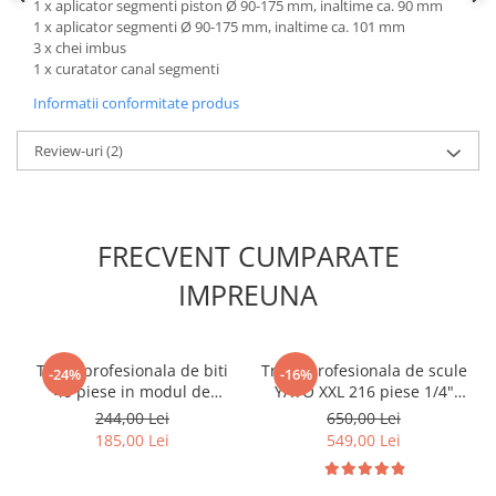
1 x aplicator segmenti piston Ø 90-175 mm, inaltime ca. 90 mm
Scule fixare distributie
1 x aplicator segmenti Ø 90-175 mm, inaltime ca. 101 mm
Alfa romeo
3 x chei imbus
1 x curatator canal segmenti
Audi
Informatii conformitate produs
Bmw
Chevrolet
Review-uri
(2)
Chrysler
Citroen
Dacia
FRECVENT CUMPARATE
Fiat
Ford
IMPREUNA
Jaguar
Jeep
Lancia
Trusa profesionala de biti
Trusa profesionala de scule
-24%
-16%
40 piese in modul de
YATO XXL 216 piese 1/4"
Land Rover
spuma
3/8" 1/2"
244,00 Lei
650,00 Lei
Mazda
185,00 Lei
549,00 Lei
Mercedes
Mini