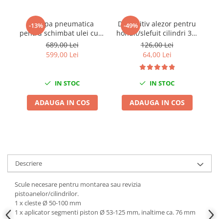
Chei Dinamometrice
Ciocane Dalti si Dornuri
Pompa pneumatica
Dispozitiv alezor pentru
-13%
-49%
Gresoare
pentru schimbat ulei cutii
honuit/slefuit cilindri 32-
hon
viteze automate 10 litri 13
89mm
Reparat Filete
689,00 Lei
126,00 Lei
adaptoare
599,00 Lei
64,00 Lei
Scule Electrice
Aeroterme si Incalzitoare
IN STOC
IN STOC
Aparate de spalat cu presiune
Aspiratoare industriale
ADAUGA IN COS
ADAUGA IN COS
Lampi si Lanterne
Masini de insurubat si gaurit
Masini de polishat
Pistoale aer cald
Pistoale de lipit
Descriere
Pistoale electrice de impact
Scule necesare pentru montarea sau revizia
Polizoare unghiulare
pistoanelor/cilindrilor.
Rindele
1 x cleste Ø 50-100 mm
Slefuitoare electrice
1 x aplicator segmenti piston Ø 53-125 mm, inaltime ca. 76 mm