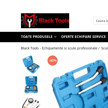
Toate Produsele
Scule Service Auto
Chei Si Truse De Chei
TOATE PRODUSELE
OFERTE ECHIPARE SERVICE
Chei combinate
Chei Combinate Cu Clichet
Black Tools - Echipamente si scule profesionale /
Scul
Chei Cotite
Chei speciale
-40%
Clesti Si Seturi De Clesti
Clesti autoblocanti
Clesti pentru sertizat
Clesti pentru sigurante
Clesti reglabili pentru tevi
Clesti service auto
Clesti universali