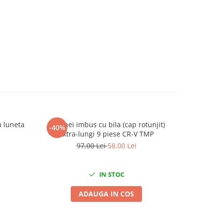
u luneta
Set chei imbus cu bila (cap rotunjit)
Trusa pen
-40%
-27%
extra-lungi 9 piese CR-V TMP
97,00 Lei
58,00 Lei
7
IN STOC
ADAUGA IN COS