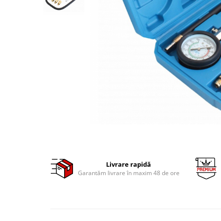
Clima/Aer conditionat
Cricuri cutie viteze
Dispozitive de sablat & accesorii
Dispozitive spalat piese
Dulapuri Bancuri Carucioare
Bancuri de lucru
Carucioare pentru marfa
Cutii pentru scule
Dulapuri echipate
Dulapuri pentru scule
Module scule
Echipamente De Sudura
Livrare rapidă
Aparate taiere cu plasma
Garantăm livrare în maxim 48 de ore
Autogen
Invertoare Sudura
Magneti fixare sudura