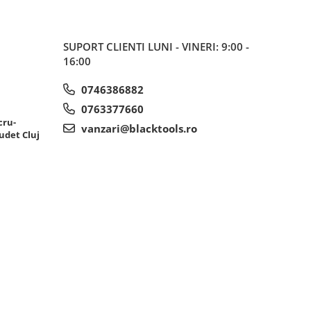
SUPORT CLIENTI
LUNI - VINERI: 9:00 -
16:00
0746386882
0763377660
cru-
vanzari@blacktools.ro
udet Cluj