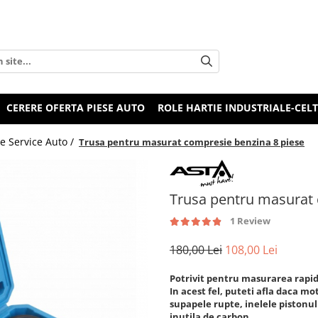
CERERE OFERTA PIESE AUTO
ROLE HARTIE INDUSTRIALE-CEL
e Service Auto /
Trusa pentru masurat compresie benzina 8 piese
Trusa pentru masurat 
1 Review
180,00 Lei
108,00 Lei
Potrivit pentru masurarea rapid
In acest fel, puteti afla daca mo
supapele rupte, inelele pistonul
inutila de carbon.