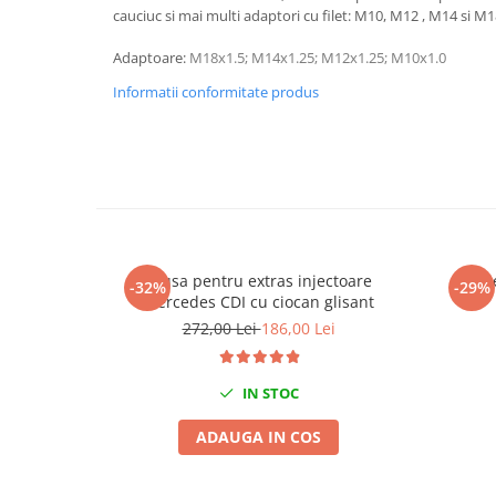
cauciuc si mai multi adaptori cu filet: M10, M12 , M14 si M1
Chei de Forta
Chei Dinamometrice
Adaptoare:
M18x1.5;
M14x1.25;
M12x1.25;
M10x1.0
Ciocane Dalti si Dornuri
Informatii conformitate produs
Gresoare
Reparat Filete
Scule Electrice
Aeroterme si Incalzitoare
Aparate de spalat cu presiune
Aspiratoare industriale
Trusa pentru extras injectoare
Soluti
-32%
-29%
Lampi si Lanterne
Mercedes CDI cu ciocan glisant
Masini de insurubat si gaurit
272,00 Lei
186,00 Lei
Masini de polishat
Pistoale aer cald
IN STOC
Pistoale de lipit
Pistoale electrice de impact
ADAUGA IN COS
Polizoare unghiulare
Rindele