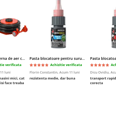
Cric pneumatic perna de aer cu inaltator 6T
Pasta blocatoare pentru suruburi,rezistenta medie
tie verificata
Achizitie verificata
Ach
11 luni
Florin Constantin,
Acum 11 luni
Dicu Ovidiu,
Acu
masini mici, cat
rezistenta medie, dar buna
transport rapid
 isi face treaba
corecta