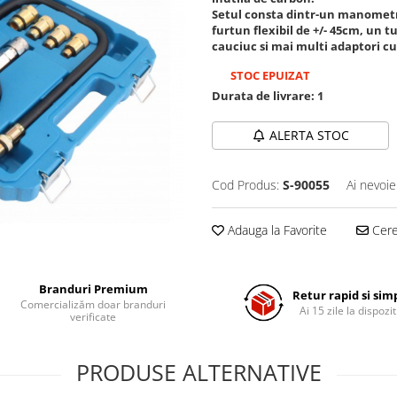
Setul consta dintr-un manometru 
furtun flexibil de +/- 45cm, un 
cauciuc si mai multi adaptori cu 
STOC EPUIZAT
Durata de livrare:
1
ALERTA STOC
Cod Produs:
S-90055
Ai nevoie
Adauga la Favorite
Cere 
Branduri Premium
Retur rapid si sim
Comercializăm doar branduri
Ai 15 zile la dispozit
verificate
PRODUSE ALTERNATIVE