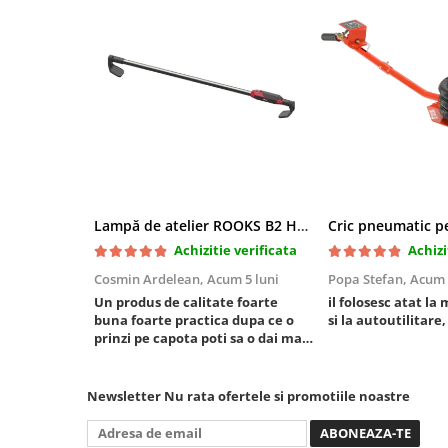
Mini
Nissan
Opel
Peugeot
Renault
Rover
Saab
Seat
Lampă de atelier ROOKS B2 HYBRID pentru capotă, 2000 lumeni, 5000 mAh
Skoda
Achizitie verificata
Achizi
Suzuki
Cosmin Ardelean,
Acum 5 luni
Popa Stefan,
Acum 
Universale
Un produs de calitate foarte
il folosesc atat la 
Volkswagen
buna foarte practica dupa ce o
si la autoutilitare,
Volvo
prinzi pe capota poti sa o dai mai
in stanga sau in dreapta unde ai
Scule pentru tinichigerie
nevoie lumina puternica si de la
Scule Pneumatice
baterie care tine destul de mult
Newsletter
Nu rata ofertele si promotiile noastre
dar daca o bagi la priza nu mai ai
Accesorii Pneumatice
treaba toata ziua ,ce...
Alte scule pneumatice