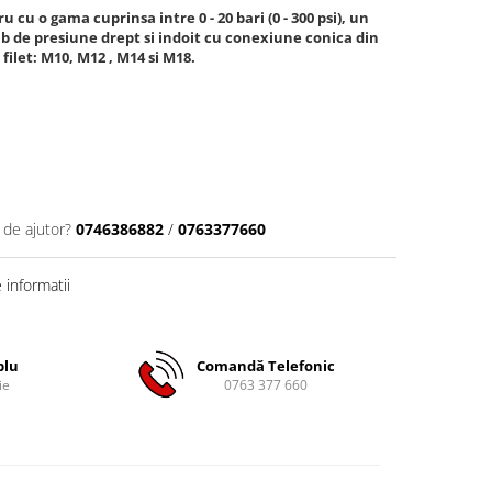
cu o gama cuprinsa intre 0 - 20 bari (0 - 300 psi), un
tub de presiune drept si indoit cu conexiune conica din
filet: M10, M12 , M14 si M18.
 de ajutor?
0746386882
/
0763377660
informatii
plu
Comandă Telefonic
ie
0763 377 660