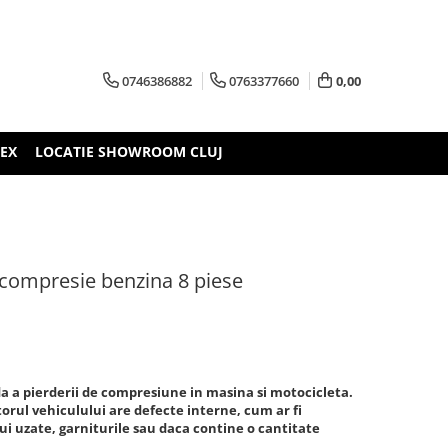
0746386882
0763377660
0,00
TEX
LOCATIE SHOWROOM CLUJ
compresie benzina 8 piese
a a pierderii de compresiune in masina si motocicleta.
torul vehiculului are defecte interne, cum ar fi
ui uzate, garniturile sau daca contine o cantitate