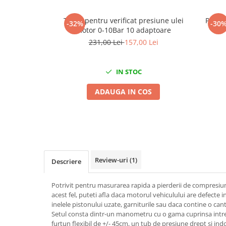
Mig-Mag
Sudura In Puncte
Trusa pentru verificat presiune ulei
Pompa
-32%
-30
Tig-Wig
motor 0-10Bar 10 adaptoare
231,00 Lei
157,00 Lei
Pompe si Cilindri Hidraulici
Prese pentru arcuri
IN STOC
Redresoare,Roboti Pornire,Cabluri
Curent
ADAUGA IN COS
Schimb ulei
Accesorii schimb ulei
Chei buson baie ulei
Chei filtru ulei
Recuperatoare de ulei
Review-uri
(1)
Descriere
Scule Ajutatoare
Scule De Mana si Unelte
Potrivit pentru masurarea rapida a pierderii de compresiun
acest fel, puteti afla daca motorul vehiculului are defecte 
Aparate de nituit si capsat
inelele pistonului uzate, garniturile sau daca contine o can
Burghie
Setul consta dintr-un manometru cu o gama cuprinsa intre 0 
furtun flexibil de +/- 45cm, un tub de presiune drept si in
Capsatoare tapiterie