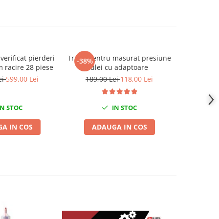
verificat pierderi
Trusa pentru masurat presiune
Refrac
-38%
-20%
m racire 28 piese
ulei cu adaptoare
antigel,l
spa
ei
599,00 Lei
189,00 Lei
118,00 Lei
198,0
N STOC
IN STOC
A IN COS
ADAUGA IN COS
ADA