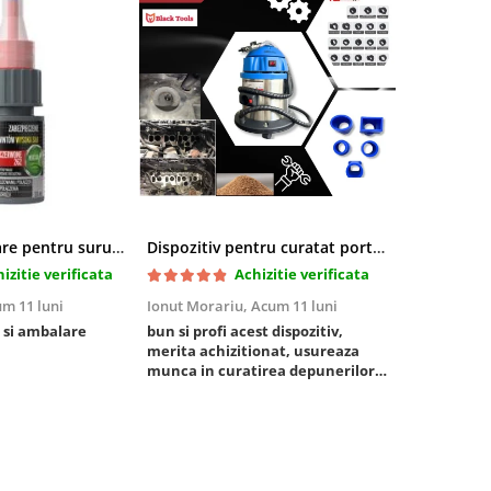
Pasta blocatoare pentru suruburi,rezistenta inalta
Dispozitiv pentru curatat porturi admisie si evacuare fara demontare cu coji de nuca si accesorii incluse
izitie verificata
Achizitie verificata
m 11 luni
Ionut Morariu,
Acum 11 luni
Marian Stat
 si ambalare
bun si profi acest dispozitiv,
un pachet ra
merita achizitionat, usureaza
foarte bun, 
munca in curatirea depunerilor
rezistent
de carbon in admisie