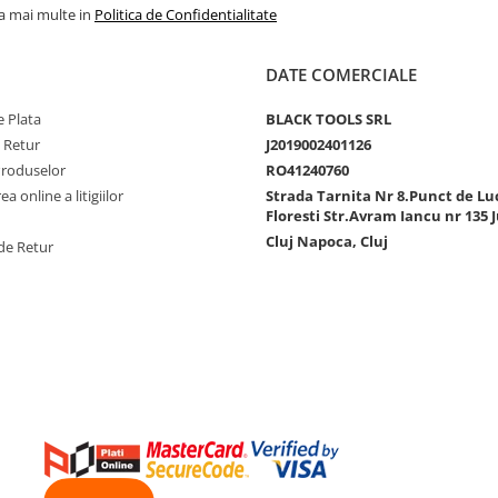
la mai multe in
Politica de Confidentialitate
DATE COMERCIALE
 Plata
BLACK TOOLS SRL
e Retur
J2019002401126
Produselor
RO41240760
a online a litigiilor
Strada Tarnita Nr 8.Punct de Lu
Floresti Str.Avram Iancu nr 135 J
Cluj Napoca, Cluj
de Retur