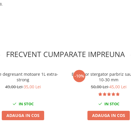
8.
FRECVENT CUMPARATE IMPREUNA
e degresant motoare 1L extra-
Extractor stergator parbriz sa
-10%
strong
10-30 mm
49,00 Lei
35,00 Lei
50,00 Lei
45,00 Lei
IN STOC
IN STOC
ADAUGA IN COS
ADAUGA IN COS