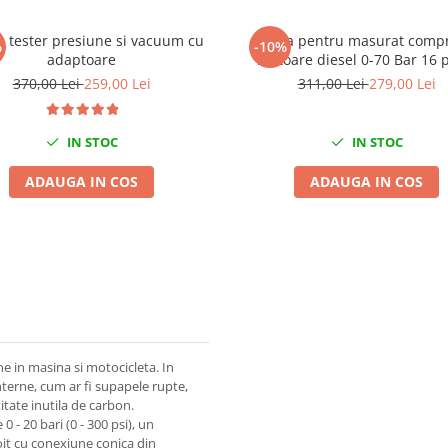
 tester presiune si vacuum cu
Trusa pentru masurat compr
%
-10%
adaptoare
motoare diesel 0-70 Bar 16 
370,00 Lei
259,00 Lei
311,00 Lei
279,00 Lei
IN STOC
IN STOC
ADAUGA IN COS
ADAUGA IN COS
e in masina si motocicleta. In
interne, cum ar fi supapele rupte,
titate inutila de carbon.
- 20 bari (0 - 300 psi), un
doit cu conexiune conica din