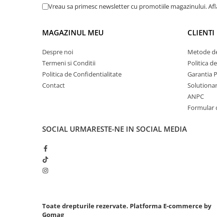
Vreau sa primesc newsletter cu promotiile magazinului. Af
Chei cu clichet
Compresoare
MAGAZINUL MEU
CLIENTI
Filtre Pneumatice
Furtune Aer Comprimat
Despre noi
Metode de
Masini de gaurit si taiat
Termeni si Conditii
Politica d
Politica de Confidentialitate
Garantia 
Pistoale de vopsit
Contact
Solutionare
Pistoale Pneumatice
ANPC
Polizoare biax
Formular 
Scule pentru nituit si capsat
Slefuitoare Pneumatice
SOCIAL
URMARESTE-NE IN SOCIAL MEDIA
Scule speciale
Diagnoza si masurari
Injectoare
Motor
Rulmenti,Bucsi si Extractoare
Sistem directie
Toate drepturile rezervate.
Platforma E-commerce by
Gomag
Sistem franare