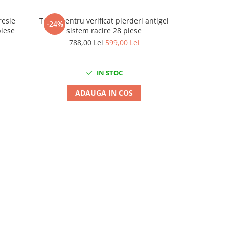
esie
Trusa pentru verificat pierderi antigel
Trusa pentru
-24%
-38%
piese
sistem racire 28 piese
788,00 Lei
599,00 Lei
189,
IN STOC
ADAUGA IN COS
A