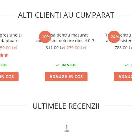
ALTI CLIENTI AU CUMPARAT
presiune si
Trusa pentru masurat
Trusa pentru 
-10%
-24%
adaptoare
compresie motoare diesel 0-70
antigel siste
Bar 16 piese
59,00 Lei
311,00 Lei
279,00 Lei
788,00 L
STOC
IN STOC
I
IN COS
ADAUGA IN COS
ADAUG
ULTIMELE RECENZII