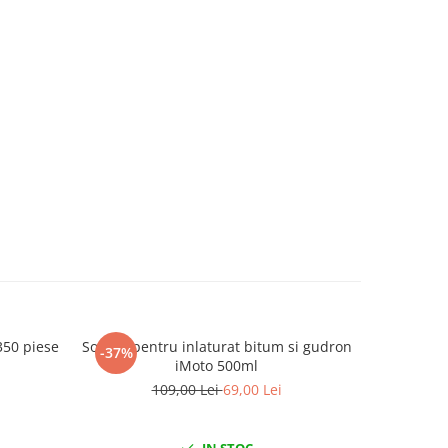
350 piese
Solutie pentru inlaturat bitum si gudron
Trusa pen
-37%
-12%
iMoto 500ml
inject
109,00 Lei
69,00 Lei
2
IN STOC