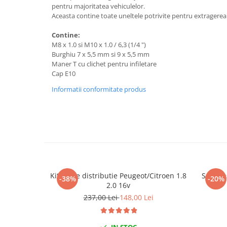
pentru majoritatea vehiculelor.
Chei de Forta
Aceasta contine toate uneltele potrivite pentru extragerea bu
Chei Dinamometrice
Contine:
Ciocane Dalti si Dornuri
M8 x 1.0 si M10 x 1.0 / 6,3 (1/4 ")
Gresoare
Burghiu 7 x 5,5 mm si 9 x 5,5 mm
Maner T cu clichet pentru infiletare
Reparat Filete
Cap E10
Scule Electrice
Informatii conformitate produs
Aeroterme si Incalzitoare
Aparate de spalat cu presiune
Aspiratoare industriale
Lampi si Lanterne
Masini de insurubat si gaurit
Masini de polishat
Pistoale aer cald
Kit fixare distributie Peugeot/Citroen 1.8
Set cli
-38%
-20%
2.0 16v
Pistoale de lipit
237,00 Lei
148,00 Lei
Pistoale electrice de impact
Polizoare unghiulare
Rindele
IN STOC