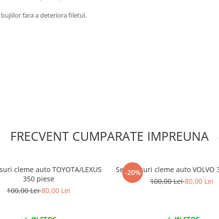
jiilor fara a deteriora filetul.
FRECVENT CUMPARATE IMPREUNA
psuri cleme auto TOYOTA/LEXUS
Set clipsuri cleme auto VOLVO 
-20%
350 piese
100,00 Lei
80,00 Lei
100,00 Lei
80,00 Lei
IN STOC
IN STOC