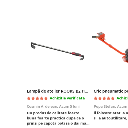
Mini
Nissan
Opel
Peugeot
Renault
Rover
Saab
Seat
Skoda
Suzuki
Universale
Volkswagen
Lampă de atelier ROOKS B2 HYBRID pentru capotă, 2000 lumeni, 5000 mAh
Volvo
Achizitie verificata
Achizi
Scule pentru tinichigerie
Cosmin Ardelean,
Acum 5 luni
Popa Stefan,
Acum 
Scule Pneumatice
Un produs de calitate foarte
il folosesc atat la 
buna foarte practica dupa ce o
si la autoutilitare,
Accesorii Pneumatice
prinzi pe capota poti sa o dai mai
Alte scule pneumatice