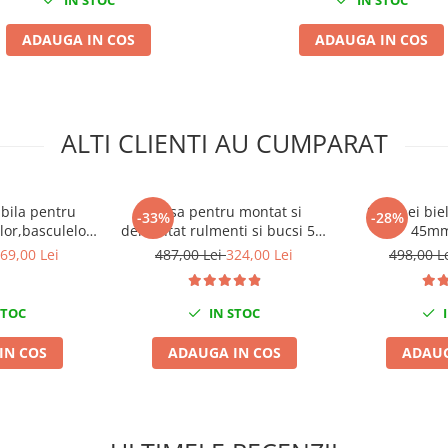
ADAUGA IN COS
ADAUGA IN COS
ALTI CLIENTI AU CUMPARAT
abila pentru
Trusa pentru montat si
Set chei bie
-33%
-28%
lor,basculelor
demontat rulmenti si bucsi 55-
45mm
tizoare pivoti
91MM
69,00 Lei
487,00 Lei
324,00 Lei
498,00 L
zeta
STOC
IN STOC
I
IN COS
ADAUGA IN COS
ADAUG