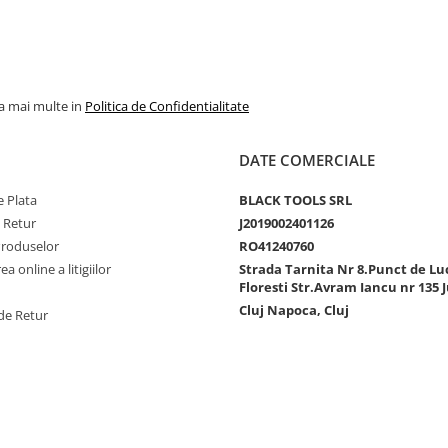
la mai multe in
Politica de Confidentialitate
DATE COMERCIALE
 Plata
BLACK TOOLS SRL
e Retur
J2019002401126
Produselor
RO41240760
a online a litigiilor
Strada Tarnita Nr 8.Punct de Lu
Floresti Str.Avram Iancu nr 135 J
Cluj Napoca, Cluj
de Retur