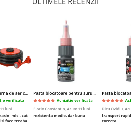
ULTIMELE RECENZII
Cric pneumatic perna de aer cu inaltator 6T
Pasta blocatoare pentru suruburi,rezistenta medie
tie verificata
Achizitie verificata
Ach
11 luni
Florin Constantin,
Acum 11 luni
Dicu Ovidiu,
Acu
masini mici, cat
rezistenta medie, dar buna
transport rapid
 isi face treaba
corecta