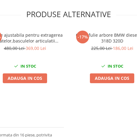
PRODUSE ALTERNATIVE
e ajustabila pentru extragerea
Cheie fulie arbore BMW dies
%
-17%
atelor,basculelor articulatii
318D 320D
ortizoare pivoti din fuzeta
480,00 Lei
369,00 Lei
225,00 Lei
186,00 Lei
IN STOC
IN STOC
ADAUGA IN COS
ADAUGA IN COS
rmata din 16 piese, potrivita