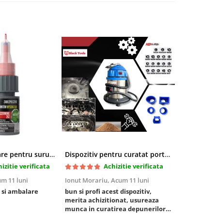
Pasta blocatoare pentru suruburi,rezistenta inalta
Dispozitiv pentru curatat porturi admisie si evacuare fara demontare cu coji de nuca si accesorii incluse
izitie verificata
Achizitie verificata
m 11 luni
Ionut Morariu,
Acum 11 luni
Marian Stat
 si ambalare
bun si profi acest dispozitiv,
un pachet ra
merita achizitionat, usureaza
foarte bun, 
munca in curatirea depunerilor
rezistent