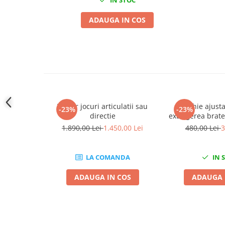
Slefuitoare electrice
ADAUGA IN COS
Scule fixare distributie
Alfa romeo
Audi
Bmw
Chevrolet
Chrysler
Citroen
Tester jocuri articulatii sau
Parghie ajust
-23%
-23%
directie
extragerea brate
Dacia
articulatii amor
1.890,00 Lei
1.450,00 Lei
480,00 Lei
3
Fiat
din fu
Ford
LA COMANDA
IN 
Jaguar
Jeep
ADAUGA IN COS
ADAUGA 
Lancia
Land Rover
Mazda
Mercedes