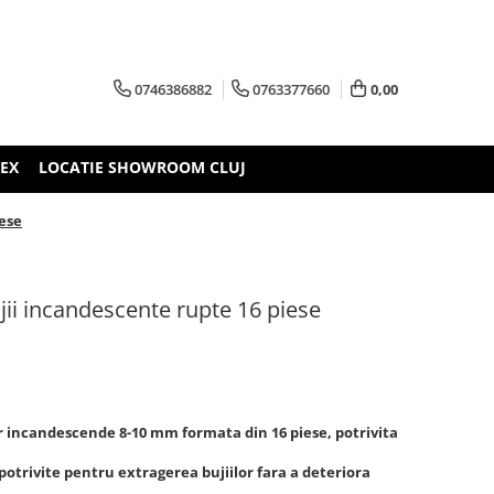
0746386882
0763377660
0,00
TEX
LOCATIE SHOWROOM CLUJ
iese
jii incandescente rupte 16 piese
r incandescende 8-10 mm formata din 16 piese, potrivita
otrivite pentru extragerea bujiilor fara a deteriora