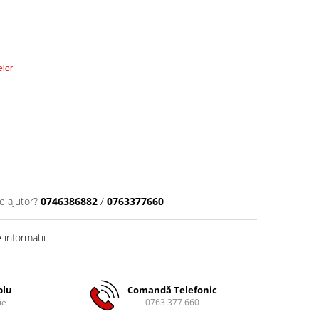
elor
e ajutor?
0746386882
/
0763377660
informatii
plu
Comandă Telefonic
ie
0763 377 660