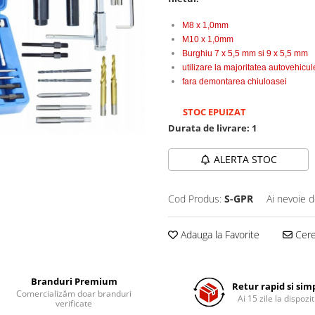
M8 x 1,0mm
M10 x 1,0mm
Burghiu 7 x 5,5 mm si 9 x 5,5 mm
utilizare la majoritatea autovehicul
fara demontarea chiuloasei
STOC EPUIZAT
Durata de livrare:
1
ALERTA STOC
Cod Produs:
S-GPR
Ai nevoie d
Adauga la Favorite
Cere 
Branduri Premium
Retur rapid si sim
Comercializăm doar branduri
Ai 15 zile la dispozit
verificate