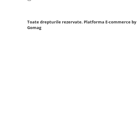
Sistem Vibro-Power
Sisteme de ridicare si sustinere
Toate drepturile rezervate.
Platforma E-commerce by
Capre Auto
Gomag
Cricuri Hidraulice
Surubelnite Si Biti
Truse de biti
Truse de surubelnite
Vulcanizare
Masini de dejantat roti
Masini de echilibrat roti
Piese de schimb
Scule Vulcanizare
Truse de scule si accesorii
Truse de scule
Truse si accesorii 1/2
Truse si Accesorii 1/4