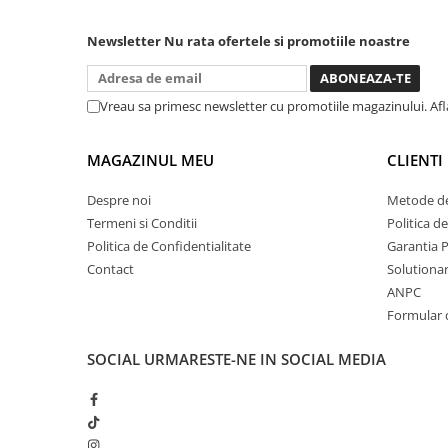
in stanga sau in dreapta unde ai
nevoie lumina puternica si de la
Chei cu clichet
baterie care tine destul de mult
Newsletter
Nu rata ofertele si promotiile noastre
Compresoare
dar daca o bagi la priza nu mai ai
treaba toata ziua ,ce...
Filtre Pneumatice
Furtune Aer Comprimat
Vreau sa primesc newsletter cu promotiile magazinului. Af
Masini de gaurit si taiat
Pistoale de vopsit
MAGAZINUL MEU
CLIENTI
Pistoale Pneumatice
Despre noi
Metode de
Polizoare biax
Termeni si Conditii
Politica d
Scule pentru nituit si capsat
Politica de Confidentialitate
Garantia 
Slefuitoare Pneumatice
Contact
Solutionare
Scule speciale
ANPC
Formular 
Diagnoza si masurari
Injectoare
SOCIAL
URMARESTE-NE IN SOCIAL MEDIA
Motor
Rulmenti,Bucsi si Extractoare
Sistem directie
Sistem franare