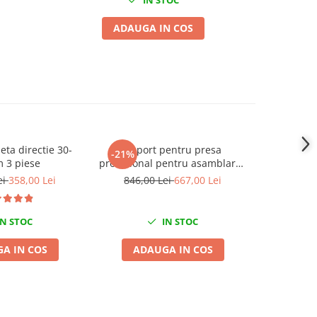
ADAUGA IN COS
leta directie 30-
Suport pentru presa
Trusa 
-21%
-31%
 3 piese
profesional pentru asamblarea
demonta
și dezasamblarea butucilor,
85mm VW T
ei
358,00 Lei
846,00 Lei
667,00 Lei
799,0
rulmenților și silent blocurilor
N STOC
IN STOC
A IN COS
ADAUGA IN COS
ADA