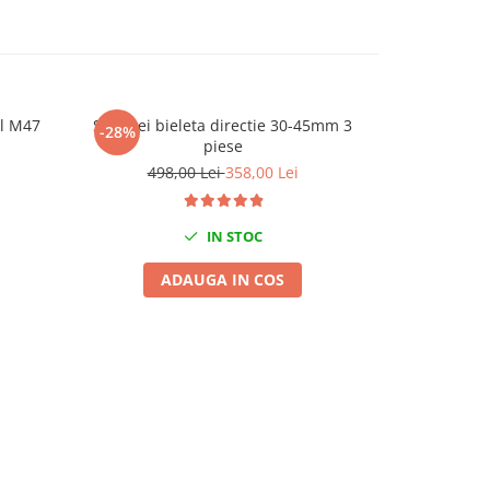
el M47
Set chei bieleta directie 30-45mm 3
Suport pe
-28%
-21%
piese
pentru asam
butucilor
498,00 Lei
358,00 Lei
846,
IN STOC
ADAUGA IN COS
A