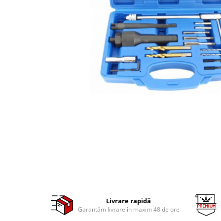
Clima/Aer conditionat
Cricuri cutie viteze
Dispozitive de sablat & accesorii
Dispozitive spalat piese
Dulapuri Bancuri Carucioare
Bancuri de lucru
Carucioare pentru marfa
Cutii pentru scule
Dulapuri echipate
Dulapuri pentru scule
Module scule
Echipamente De Sudura
Aparate taiere cu plasma
Autogen
Invertoare Sudura
Livrare rapidă
Garantăm livrare în maxim 48 de ore
Magneti fixare sudura