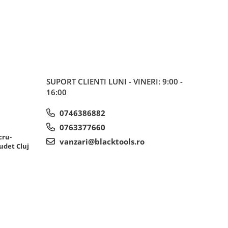
de carbon in admisie
SUPORT CLIENTI
LUNI - VINERI: 9:00 -
16:00
0746386882
0763377660
cru-
vanzari@blacktools.ro
udet Cluj