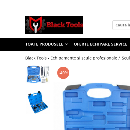
Toate Produsele
Scule Service Auto
Chei Si Truse De Chei
TOATE PRODUSELE
OFERTE ECHIPARE SERVICE
Chei combinate
Chei Combinate Cu Clichet
Black Tools - Echipamente si scule profesionale /
Scul
Chei Cotite
Chei speciale
-40%
Clesti Si Seturi De Clesti
Clesti autoblocanti
Clesti pentru sertizat
Clesti pentru sigurante
Clesti reglabili pentru tevi
Clesti service auto
Clesti universali