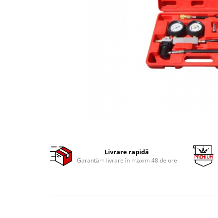
Clima/Aer conditionat
Cricuri cutie viteze
Dispozitive de sablat & accesorii
Dispozitive spalat piese
Dulapuri Bancuri Carucioare
Bancuri de lucru
Carucioare pentru marfa
Cutii pentru scule
Dulapuri echipate
Dulapuri pentru scule
Module scule
Livrare rapidă
Echipamente De Sudura
Garantăm livrare în maxim 48 de ore
Aparate taiere cu plasma
Autogen
Invertoare Sudura
Magneti fixare sudura