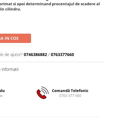
primat si apoi determinand procentajul de scadere al
in cilindru.
A IN COS
ie de ajutor?
0746386882
/
0763377660
informatii
plu
Comandă Telefonic
ie
0763 377 660