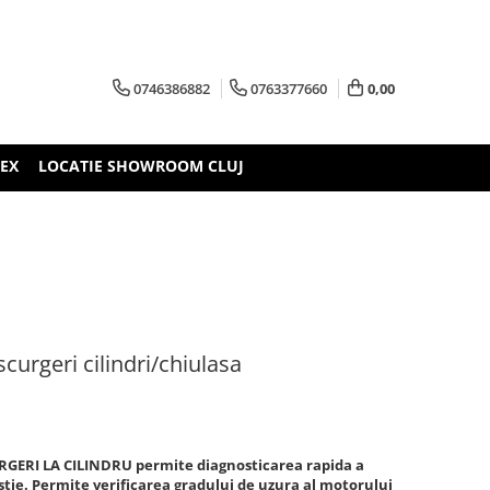
0746386882
0763377660
0,00
TEX
LOCATIE SHOWROOM CLUJ
curgeri cilindri/chiulasa
RGERI LA CILINDRU permite diagnosticarea rapida a
tie. Permite verificarea gradului de uzura al motorului