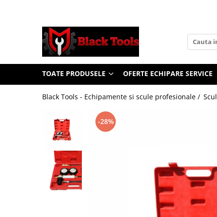
Toate Produsele
Scule Service Auto
Chei Si Truse De Chei
TOATE PRODUSELE
OFERTE ECHIPARE SERVICE
Chei combinate
Chei Combinate Cu Clichet
Black Tools - Echipamente si scule profesionale /
Scul
Chei Cotite
Chei speciale
-28%
Clesti Si Seturi De Clesti
Clesti autoblocanti
Clesti pentru sertizat
Clesti pentru sigurante
Clesti reglabili pentru tevi
Clesti service auto
Clesti universali