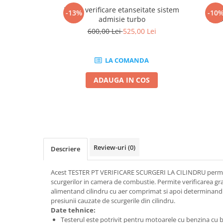
Mig-Mag
Trusa verificare etanseitate sistem
Tru
-13%
-10
Sudura In Puncte
admisie turbo
moto
Tig-Wig
600,00 Lei
525,00 Lei
Pompe si Cilindri Hidraulici
Prese pentru arcuri
LA COMANDA
Redresoare,Roboti Pornire,Cabluri
ADAUGA IN COS
Curent
Schimb ulei
Accesorii schimb ulei
Chei buson baie ulei
Chei filtru ulei
Review-uri
(0)
Descriere
Recuperatoare de ulei
Scule Ajutatoare
Acest TESTER PT VERIFICARE SCURGERI LA CILINDRU permit
Scule De Mana si Unelte
scurgerilor in camera de combustie. Permite verificarea gr
alimentand cilindru cu aer comprimat si apoi determinand 
Aparate de nituit si capsat
presiunii cauzate de scurgerile din cilindru.
Burghie
Date tehnice:
Testerul este potrivit pentru motoarele cu benzina cu b
Capsatoare tapiterie