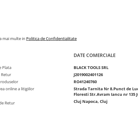
la mai multe in
Politica de Confidentialitate
DATE COMERCIALE
 Plata
BLACK TOOLS SRL
e Retur
J2019002401126
Produselor
RO41240760
a online a litigiilor
Strada Tarnita Nr 8.Punct de Lu
Floresti Str.Avram Iancu nr 135 J
Cluj Napoca, Cluj
de Retur