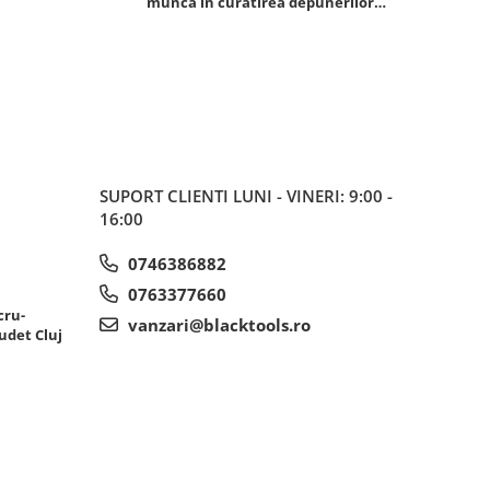
munca in curatirea depunerilor
rezistent
de carbon in admisie
SUPORT CLIENTI
LUNI - VINERI: 9:00 -
16:00
0746386882
0763377660
cru-
vanzari@blacktools.ro
udet Cluj