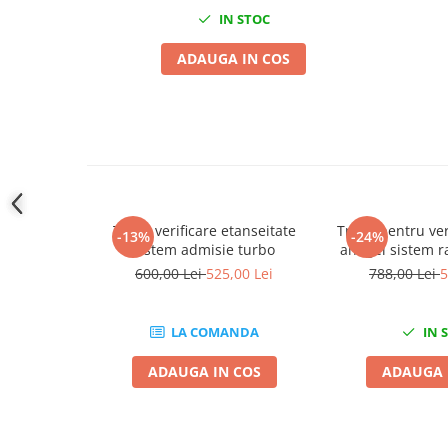
IN STOC
Slefuitoare electrice
Scule fixare distributie
ADAUGA IN COS
Alfa romeo
Audi
Bmw
Chevrolet
Chrysler
Citroen
Trusa verificare etanseitate
Trusa pentru veri
Dacia
-13%
-24%
sistem admisie turbo
antigel sistem r
Fiat
600,00 Lei
525,00 Lei
788,00 Lei
5
Ford
Jaguar
LA COMANDA
IN 
Jeep
Lancia
ADAUGA IN COS
ADAUGA 
Land Rover
Mazda
Mercedes