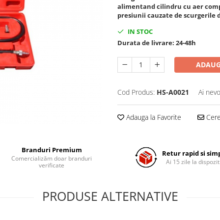
alimentand cilindru cu aer com
presiunii cauzate de scurgerile d
IN STOC
Durata de livrare:
24-48h
ADAUG
Cod Produs:
HS-A0021
Ai nevo
Adauga la Favorite
Cere 
Branduri Premium
Retur rapid si sim
Comercializăm doar branduri
Ai 15 zile la dispozit
verificate
PRODUSE ALTERNATIVE