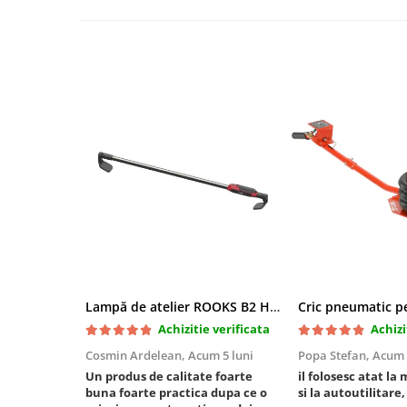
Mini
Nissan
Opel
Peugeot
Renault
Rover
Saab
Seat
Skoda
Suzuki
Universale
Volkswagen
Volvo
Lampă de atelier ROOKS B2 HYBRID pentru capotă, 2000 lumeni, 5000 mAh
Scule pentru tinichigerie
Achizitie verificata
Achizi
Scule Pneumatice
Cosmin Ardelean,
Acum 5 luni
Popa Stefan,
Acum 
Un produs de calitate foarte
il folosesc atat la 
Accesorii Pneumatice
buna foarte practica dupa ce o
si la autoutilitare,
Alte scule pneumatice