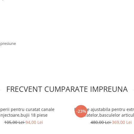
/ presiune
FRECVENT CUMPARATE IMPREUNA
 perii pentru curatat canale
Parghie ajustabila pentru ext
-23%
injectoare,bujii 18 piese
bratelor,basculelor articul
amortizoare pivoti din fu
105,00 Lei
94,00 Lei
480,00 Lei
369,00 Lei