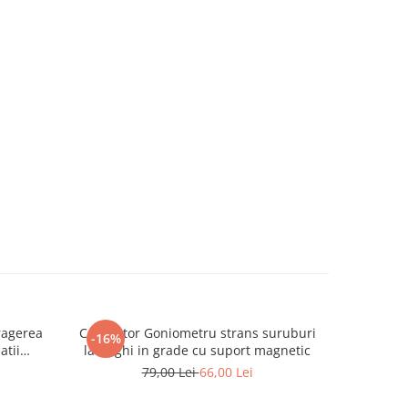
ragerea
Calibrator Goniometru strans suruburi
Trusa che
-16%
-47%
atii
la unghi in grade cu suport magnetic
zeta
79,00 Lei
66,00 Lei