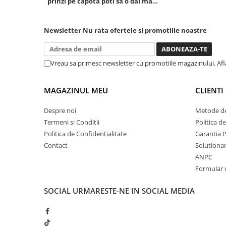
prinzi pe capota poti sa o dai mai
in stanga sau in dreapta unde ai
Chei cu clichet
nevoie lumina puternica si de la
Compresoare
baterie care tine destul de mult
Newsletter
Nu rata ofertele si promotiile noastre
dar daca o bagi la priza nu mai ai
Filtre Pneumatice
treaba toata ziua ,ce...
Furtune Aer Comprimat
Vreau sa primesc newsletter cu promotiile magazinului. Af
Masini de gaurit si taiat
Pistoale de vopsit
MAGAZINUL MEU
CLIENTI
Pistoale Pneumatice
Polizoare biax
Despre noi
Metode de
Scule pentru nituit si capsat
Termeni si Conditii
Politica d
Slefuitoare Pneumatice
Politica de Confidentialitate
Garantia 
Scule speciale
Contact
Solutionare
ANPC
Diagnoza si masurari
Formular 
Injectoare
Motor
SOCIAL
URMARESTE-NE IN SOCIAL MEDIA
Rulmenti,Bucsi si Extractoare
Sistem directie
Sistem franare