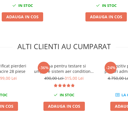
IN STOC
IN STOC
ADAUGA IN COS
ADAUGA IN COS
ALTI CLIENTI AU CUMPARAT
ficat pierderi
Trusa pentru testare si
Dispozitiv 
-36%
-24%
acire 28 piese
umplere sistem aer conditionat
porturi admi
clima
fara demontar
99,00 Lei
490,00 Lei
315,00 Lei
4.750,00 L
STOC
IN STOC
LA
IN COS
ADAUGA IN COS
ADAUG