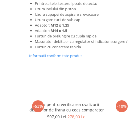
Printre altele, testerul poate detecta:
Chei de Forta
Uzura inelului din piston
Chei Dinamometrice
Uzura supapei de aspirare si evacuare
Uzura garniturii de sub cap
Ciocane Dalti si Dornuri
Adaptor:
M12 x 1.25
Gresoare
Adaptor:
M14 x 1.5
Furtun de prelungire cu cupla rapida
Reparat Filete
Masurator debit aer cu regulator si indicator scurgere 
Scule Electrice
Furtun cu conectare rapida
Aeroterme si Incalzitoare
Informatii conformitate produs
Aparate de spalat cu presiune
Aspiratoare industriale
Lampi si Lanterne
Masini de insurubat si gaurit
Masini de polishat
Pistoale aer cald
Trusa pentru verificarea ovalizarii
Set
Pistoale de lipit
-53%
-10%
discurilor de frana cu ceas comparator
Pistoale electrice de impact
597,00 Lei
278,00 Lei
Polizoare unghiulare
Rindele