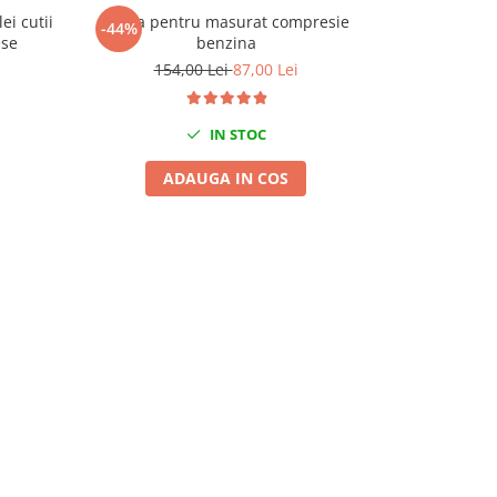
ei cutii
Trusa pentru masurat compresie
Trusa pentru
-44%
-38%
ese
benzina
154,00 Lei
87,00 Lei
189,
IN STOC
ADAUGA IN COS
A