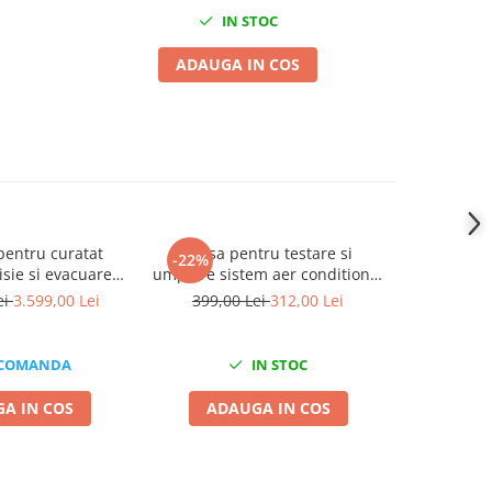
IN STOC
ADAUGA IN COS
pentru curatat
Trusa pentru testare si
Tester d
-22%
-9%
sie si evacuare
umplere sistem aer conditionat
imprimant
e cu accesorii +
sau clima
ei
3.599,00 Lei
399,00 Lei
312,00 Lei
1.249,0
10KG Abraziv
 COMANDA
IN STOC
A IN COS
ADAUGA IN COS
ADA