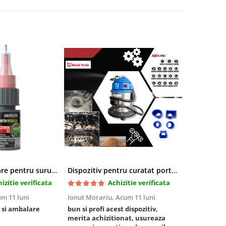
Pasta blocatoare pentru suruburi,rezistenta inalta
Dispozitiv pentru curatat porturi admisie si evacuare fara demontare cu coji de nuca si accesorii incluse
izitie verificata
Achizitie verificata
m 11 luni
Ionut Morariu,
Acum 11 luni
Marian Stat
 si ambalare
bun si profi acest dispozitiv,
un pachet ra
merita achizitionat, usureaza
foarte bun, 