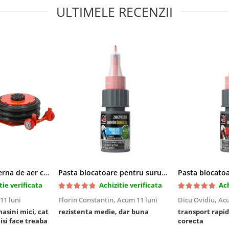
ULTIMELE RECENZII
Cric pneumatic perna de aer cu inaltator 6T
Pasta blocatoare pentru suruburi,rezistenta medie
tie verificata
Achizitie verificata
Ach
11 luni
Florin Constantin,
Acum 11 luni
Dicu Ovidiu,
Acu
masini mici, cat
rezistenta medie, dar buna
transport rapid
 isi face treaba
corecta