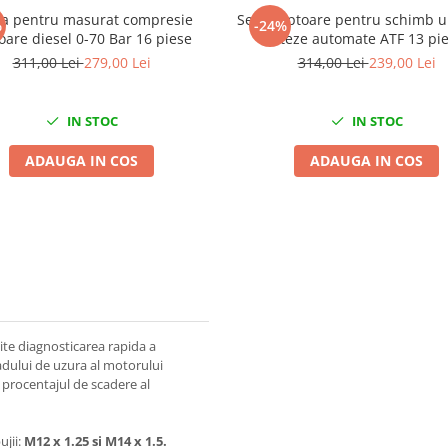
sa pentru masurat compresie
Set adaptoare pentru schimb ul
%
-24%
are diesel 0-70 Bar 16 piese
viteze automate ATF 13 pi
311,00 Lei
279,00 Lei
314,00 Lei
239,00 Lei
IN STOC
IN STOC
ADAUGA IN COS
ADAUGA IN COS
e diagnosticarea rapida a
adului de uzura al motorului
procentajul de scadere al
ujii:
M12 x 1.25 si M14 x 1.5.