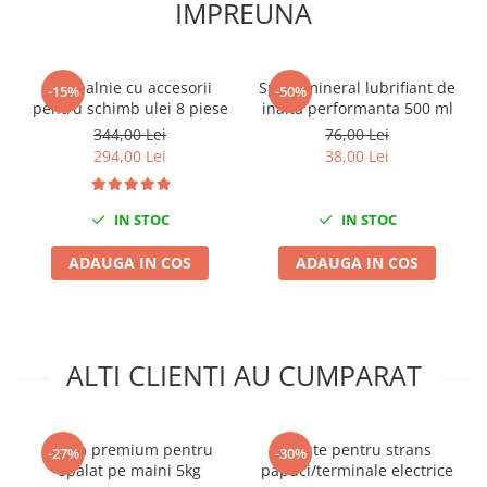
IMPREUNA
Mini
Nissan
Opel
Set palnie cu accesorii
Spray mineral lubrifiant de
-15%
-50%
pentru schimb ulei 8 piese
inalta performanta 500 ml
Peugeot
344,00 Lei
76,00 Lei
Renault
294,00 Lei
38,00 Lei
Rover
Saab
IN STOC
IN STOC
Seat
Skoda
ADAUGA IN COS
ADAUGA IN COS
Suzuki
Universale
Volkswagen
Volvo
ALTI CLIENTI AU CUMPARAT
Scule pentru tinichigerie
Scule Pneumatice
Pasta premium pentru
Cleste pentru strans
-27%
-30%
Accesorii Pneumatice
spalat pe maini 5kg
papuci/terminale electrice
Alte scule pneumatice