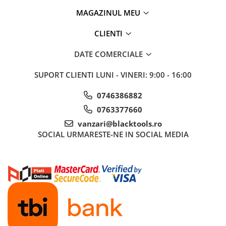
MAGAZINUL MEU
Truse si Accesorii 3/4
Truse si Accesorii 3/8
CLIENTI
Truse si acesorii de impact
DATE COMERCIALE
Accesorii de impact 1"
Accesorii de impact 1/2
SUPORT CLIENTI
LUNI - VINERI: 9:00 - 16:00
Accesorii de impact 3/4
0746386882
Truse de adaptoare
0763377660
Truse de biti de impact
vanzari@blacktools.ro
Tubulare de impact 1"
SOCIAL
URMARESTE-NE IN SOCIAL MEDIA
Tubulare de impact 1/2
Tubulare de impact 3/4
Tubulare 1/2
Tubulare 1/2 bihexagonale
Tubulare 1/2 hexagonale
Tubulare 1/4
Tubulare 3/4