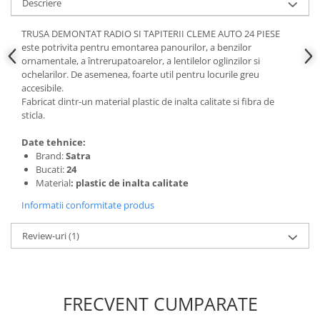
Descriere
Slefuitoare electrice
TRUSA DEMONTAT RADIO SI TAPITERII CLEME AUTO 24 PIESE
Scule fixare distributie
este potrivita pentru emontarea panourilor, a benzilor
Alfa romeo
ornamentale, a întrerupatoarelor, a lentilelor oglinzilor si
ochelarilor. De asemenea, foarte util pentru locurile greu
Audi
accesibile.
Bmw
Fabricat dintr-un material plastic de inalta calitate si fibra de
Chevrolet
sticla.
Chrysler
Date tehnice:
Citroen
Brand:
Satra
Dacia
Bucati:
24
Material
: plastic de inalta calitate
Fiat
Informatii conformitate produs
Ford
Jaguar
Review-uri
(1)
Jeep
Lancia
Land Rover
FRECVENT CUMPARATE
Mazda
Mercedes