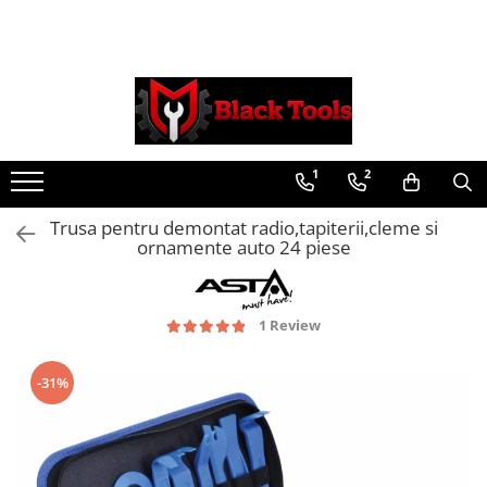
Toate Produsele
Scule Service Auto
Chei Si Truse De Chei
1
2
Chei combinate
Chei Combinate Cu Clichet
Trusa pentru demontat radio,tapiterii,cleme si
Chei Cotite
ornamente auto 24 piese
Chei speciale
Clesti Si Seturi De Clesti
1 Review
Clesti autoblocanti
Clesti pentru sertizat
Clesti pentru sigurante
-31%
Clesti reglabili pentru tevi
Clesti service auto
Clesti universali