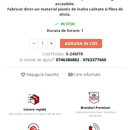
Mig-Mag
accesibile.
Fabricat dintr-un material plastic de inalta calitate si fibra de
Sudura In Puncte
sticla.
Tig-Wig
IN STOC
Pompe si Cilindri Hidraulici
Durata de livrare:
1
Prese pentru arcuri
Redresoare,Roboti Pornire,Cabluri
ADAUGA IN COS
Curent
Cod Produs:
S-24MTR
Schimb ulei
Ai nevoie de ajutor?
0746386882
/
0763377660
Accesorii schimb ulei
Chei buson baie ulei
Adauga la Favorite
Cere informatii
Chei filtru ulei
Recuperatoare de ulei
Scule Ajutatoare
Scule De Mana si Unelte
Branduri Premium
Livrare rapidă
Comercializăm doar branduri
Aparate de nituit si capsat
Garantăm livrare în maxim 48 de ore
verificate
Burghie
Capsatoare tapiterie