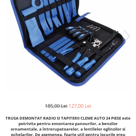
Clima/Aer conditionat
Cricuri cutie viteze
Dispozitive de sablat & accesorii
Dispozitive spalat piese
Dulapuri Bancuri Carucioare
Bancuri de lucru
Carucioare pentru marfa
Cutii pentru scule
Dulapuri echipate
Dulapuri pentru scule
Module scule
Echipamente De Sudura
185,00 Lei
127,00 Lei
Aparate taiere cu plasma
Autogen
TRUSA DEMONTAT RADIO SI TAPITERII CLEME AUTO 24 PIESE este
Invertoare Sudura
potrivita pentru emontarea panourilor, a benzilor
ornamentale, a întrerupatoarelor, a lentilelor oglinzilor si
Magneti fixare sudura
ochelarilor. De asemenea, foarte util pentru locurile greu