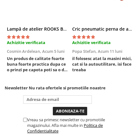
Sistem Vibro-Power
Sisteme de ridicare si sustinere
Capre Auto
Lampă de atelier ROOKS B2 HYBRID pentru capotă, 2000 lumeni, 5000 mAh
Cric pneumatic perna de aer cu inaltator 6T
Cricuri Hidraulice
Achizitie verificata
Achizitie verificata
A
Surubelnite Si Biti
Cosmin Ardelean,
Acum 5 luni
Popa Stefan,
Acum 11 luni
F
Truse de biti
Un produs de calitate foarte
il folosesc atat la masini mici,
r
Truse de surubelnite
buna foarte practica dupa ce
cat si la autoutilitare, isi face
Vulcanizare
o prinzi pe capota poti sa o dai
treaba
mai in stanga sau in dreapta
Masini de dejantat roti
unde ai nevoie lumina
puternica si de la baterie care
Masini de echilibrat roti
Newsletter
Nu rata ofertele si promotiile noastre
tine destul de mult dar daca o
Piese de schimb
bagi la priza nu mai ai treaba
Scule Vulcanizare
toata ziua ,ce...
Truse de scule si accesorii
Truse de scule
Vreau sa primesc newsletter cu promotiile
magazinului. Afla mai multe in
Politica de
Truse si accesorii 1/2
Confidentialitate
Truse si Accesorii 1/4