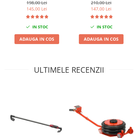
198,00 Lei
210,00 Lei
Chei cu clichet
145,00 Lei
147,00 Lei
Compresoare
Filtre Pneumatice
IN STOC
IN STOC
Furtune Aer Comprimat
ADAUGA IN COS
ADAUGA IN COS
Masini de gaurit si taiat
Pistoale de vopsit
Pistoale Pneumatice
Polizoare biax
ULTIMELE RECENZII
Scule pentru nituit si capsat
Slefuitoare Pneumatice
Scule speciale
Diagnoza si masurari
Injectoare
Motor
Rulmenti,Bucsi si Extractoare
Sistem directie
Sistem franare