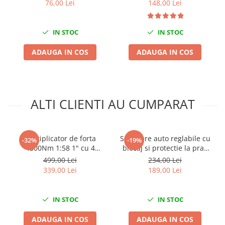
76,00 Lei
148,00 Lei
Nissan
Opel
Peugeot
IN STOC
IN STOC
Renault
ADAUGA IN COS
ADAUGA IN COS
Rover
Saab
Seat
Skoda
ALTI CLIENTI AU CUMPARAT
Suzuki
Universale
Volkswagen
Multiplicator de forta
Set capre auto reglabile cu
-32%
-19%
4500Nm 1:58 1" cu 4
blocaj si protectie la prag
Volvo
tubulare incluse
3T
499,00 Lei
234,00 Lei
Scule pentru tinichigerie
339,00 Lei
189,00 Lei
Scule Pneumatice
Accesorii Pneumatice
IN STOC
IN STOC
Alte scule pneumatice
ADAUGA IN COS
ADAUGA IN COS
Chei cu clichet