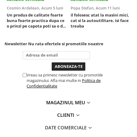
Sisteme de ridicare si sustinere
Cosmin Ardelean,
Acum 5 luni
Popa Stefan,
Acum 11 luni
F
Un produs de calitate foarte
il folosesc atat la masini mici,
r
Capre Auto
buna foarte practica dupa ce
cat si la autoutilitare, isi face
Cricuri Hidraulice
o prinzi pe capota poti sa o dai
treaba
Surubelnite Si Biti
mai in stanga sau in dreapta
unde ai nevoie lumina
Truse de biti
puternica si de la baterie care
Newsletter
Nu rata ofertele si promotiile noastre
tine destul de mult dar daca o
Truse de surubelnite
bagi la priza nu mai ai treaba
Vulcanizare
toata ziua ,ce...
Masini de dejantat roti
Masini de echilibrat roti
Vreau sa primesc newsletter cu promotiile
magazinului. Afla mai multe in
Politica de
Piese de schimb
Confidentialitate
Scule Vulcanizare
MAGAZINUL MEU
CLIENTI
DATE COMERCIALE