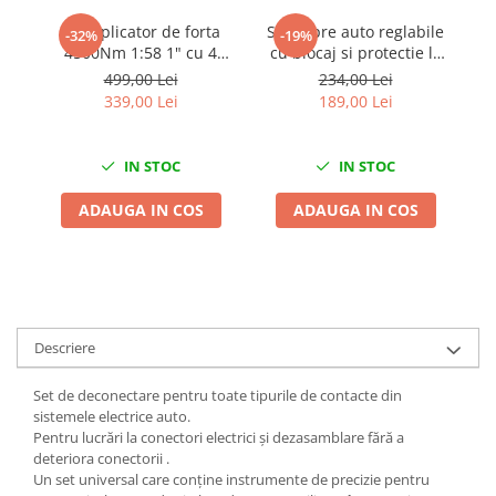
Chei Dinamometrice
Multiplicator de forta
Set capre auto reglabile
Cr
-32%
-19%
Ciocane Dalti si Dornuri
4500Nm 1:58 1" cu 4
cu blocaj si protectie la
c
Gresoare
tubulare incluse
prag 3T
499,00 Lei
234,00 Lei
Reparat Filete
339,00 Lei
189,00 Lei
Scule Electrice
Aeroterme si Incalzitoare
IN STOC
IN STOC
Aparate de spalat cu presiune
ADAUGA IN COS
ADAUGA IN COS
Aspiratoare industriale
Lampi si Lanterne
Masini de insurubat si gaurit
Masini de polishat
Pistoale aer cald
Descriere
Pistoale de lipit
Pistoale electrice de impact
Set de deconectare pentru toate tipurile de contacte din
sistemele electrice auto.
Polizoare unghiulare
Pentru lucrări la conectori electrici și dezasamblare fără a
Rindele
deteriora conectorii .
Un set universal care conține instrumente de precizie pentru
Slefuitoare electrice