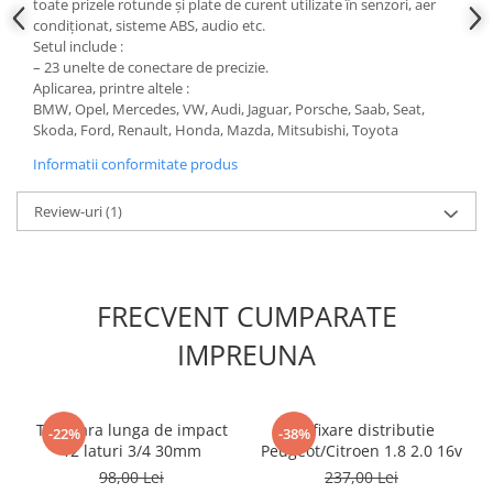
toate prizele rotunde și plate de curent utilizate în senzori, aer
Scule fixare distributie
condiționat, sisteme ABS, audio etc.
Setul include :
Alfa romeo
– 23 unelte de conectare de precizie.
Audi
Aplicarea, printre altele :
Bmw
BMW, Opel, Mercedes, VW, Audi, Jaguar, Porsche, Saab, Seat,
Skoda, Ford, Renault, Honda, Mazda, Mitsubishi, Toyota
Chevrolet
Chrysler
Informatii conformitate produs
Citroen
Review-uri
(1)
Dacia
Fiat
Ford
Jaguar
FRECVENT CUMPARATE
Jeep
IMPREUNA
Lancia
Land Rover
Mazda
Tubulara lunga de impact
Kit fixare distributie
-22%
-38%
Mercedes
12 laturi 3/4 30mm
Peugeot/Citroen 1.8 2.0 16v
Mini
98,00 Lei
237,00 Lei