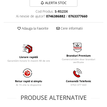
ALERTA STOC
Tig-Wig
Pompe si Cilindri Hidraulici
Cod Produs:
S-RS23X
Ai nevoie de ajutor?
0746386882
/
0763377660
Prese pentru arcuri
Redresoare,Roboti Pornire,Cabluri
Adauga la Favorite
Cere informatii
Curent
Schimb ulei
Accesorii schimb ulei
Chei buson baie ulei
Branduri Premium
Livrare rapidă
Chei filtru ulei
Comercializăm doar branduri
Garantăm livrare în maxim 48 de ore
verificate
Recuperatoare de ulei
Scule Ajutatoare
Scule De Mana si Unelte
Retur rapid si simplu
Comandă Telefonic
Aparate de nituit si capsat
Ai 15 zile la dispozitie
0763 377 660
Burghie
PRODUSE ALTERNATIVE
Capsatoare tapiterie
Chei de Forta