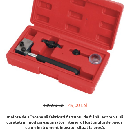
Clima/Aer conditionat
Cricuri cutie viteze
Dispozitive de sablat & accesorii
Dispozitive spalat piese
Dulapuri Bancuri Carucioare
Bancuri de lucru
Carucioare pentru marfa
Cutii pentru scule
Dulapuri echipate
Dulapuri pentru scule
Module scule
Echipamente De Sudura
Aparate taiere cu plasma
189,00 Lei
149,00 Lei
Autogen
Invertoare Sudura
Înainte de a începe să fabricați furtunul de frână, ar trebui să
curățați în mod corespunzător interiorul furtunului de bavuri
Magneti fixare sudura
cu un instrument inovator situat la presă.