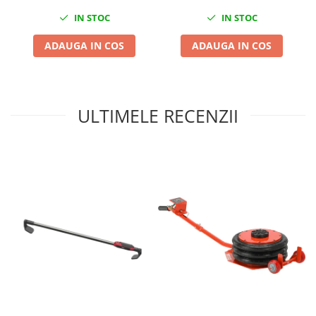
Chei cu clichet
IN STOC
IN STOC
Compresoare
ADAUGA IN COS
ADAUGA IN COS
Filtre Pneumatice
Furtune Aer Comprimat
Masini de gaurit si taiat
Pistoale de vopsit
ULTIMELE RECENZII
Pistoale Pneumatice
Polizoare biax
Scule pentru nituit si capsat
Slefuitoare Pneumatice
Scule speciale
Diagnoza si masurari
Injectoare
Motor
Rulmenti,Bucsi si Extractoare
Sistem directie
Sistem franare