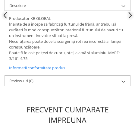
Descriere
Slefuitoare electrice
Scule fixare distributie
Producator KB GLOBAL
Alfa romeo
Înainte de a începe să fabricați furtunul de frână, ar trebui să
curățați în mod corespunzător interiorul furtunului de bavuri cu
Audi
un instrument inovator situat la presă.
Bmw
Necurățarea poate duce la scurgeri și rotirea incorectă a flanșei
corespunzătoare.
Chevrolet
Poate fi folosit pe țevi de cupru, oțel, alamă și aluminiu. MARE:
Chrysler
3/16”; 4,75
Citroen
Informatii conformitate produs
Dacia
Fiat
Review-uri
(0)
Ford
Jaguar
Jeep
FRECVENT CUMPARATE
Lancia
IMPREUNA
Land Rover
Mazda
Mercedes