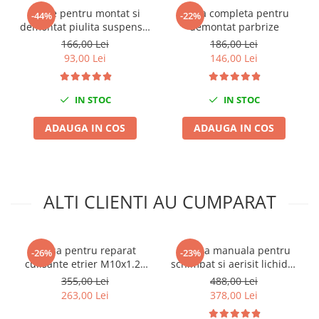
Cheie pentru montat si
Trusa completa pentru
Mini
-44%
-22%
demontat piulita suspensie
demontat parbrize
Nissan
14mm(6,8puncte) gama VAG
166,00 Lei
186,00 Lei
Opel
93,00 Lei
146,00 Lei
Peugeot
Renault
IN STOC
IN STOC
Rover
Saab
ADAUGA IN COS
ADAUGA IN COS
Seat
Skoda
Suzuki
ALTI CLIENTI AU CUMPARAT
Universale
Volkswagen
Volvo
Trusa pentru reparat
Pompa manuala pentru
-26%
-23%
Scule pentru tinichigerie
culisante etrier M10x1.25
schimbat si aerisit lichidul
12 piese
de frana sau ambreiaj 3L
Scule Pneumatice
355,00 Lei
488,00 Lei
263,00 Lei
378,00 Lei
Accesorii Pneumatice
Alte scule pneumatice