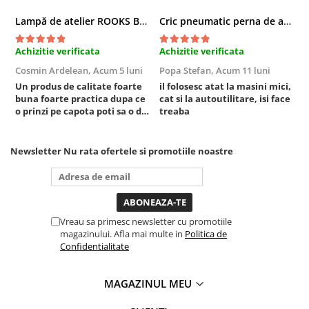
Sistem Vibro-Power
Lampă de atelier ROOKS B2 HYBRID pentru capotă, 2000 lumeni, 5000 mAh
Cric pneumatic perna de aer cu inaltator 6T
Sisteme de ridicare si sustinere
Achizitie verificata
Achizitie verificata
A
Capre Auto
Cosmin Ardelean,
Acum 5 luni
Popa Stefan,
Acum 11 luni
F
Cricuri Hidraulice
Un produs de calitate foarte
il folosesc atat la masini mici,
r
Surubelnite Si Biti
buna foarte practica dupa ce
cat si la autoutilitare, isi face
o prinzi pe capota poti sa o dai
treaba
Truse de biti
mai in stanga sau in dreapta
Truse de surubelnite
unde ai nevoie lumina
puternica si de la baterie care
Newsletter
Nu rata ofertele si promotiile noastre
Vulcanizare
tine destul de mult dar daca o
bagi la priza nu mai ai treaba
Masini de dejantat roti
toata ziua ,ce...
Masini de echilibrat roti
Piese de schimb
Vreau sa primesc newsletter cu promotiile
Scule Vulcanizare
magazinului. Afla mai multe in
Politica de
Truse de scule si accesorii
Confidentialitate
Truse de scule
MAGAZINUL MEU
Truse si accesorii 1/2
Truse si Accesorii 1/4