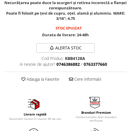
Mig-Mag
Necurățarea poate duce la scurgeri și rotirea incorectă a flanșei
corespunzătoare.
Sudura In Puncte
Poate fi folosit pe țevi de cupru, oțel, alamă și aluminiu. MARE:
Tig-Wig
3/16”; 4,75
Pompe si Cilindri Hidraulici
STOC EPUIZAT
Prese pentru arcuri
Durata de livrare:
24-48h
Redresoare,Roboti Pornire,Cabluri
ALERTA STOC
Curent
Schimb ulei
Cod Produs:
KBB4128A
Ai nevoie de ajutor?
0746386882
/
0763377660
Accesorii schimb ulei
Chei buson baie ulei
Adauga la Favorite
Cere informatii
Chei filtru ulei
Recuperatoare de ulei
Scule Ajutatoare
Scule De Mana si Unelte
Branduri Premium
Livrare rapidă
Aparate de nituit si capsat
Comercializăm doar branduri
Garantăm livrare în maxim 48 de ore
verificate
Burghie
Capsatoare tapiterie