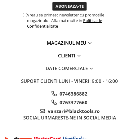
Sisteme de ridicare si sustinere
Vreau sa primesc newsletter cu promotiile
Capre Auto
magazinului. Afla mai multe in
Politica de
Cricuri Hidraulice
Confidentialitate
Surubelnite Si Biti
Truse de biti
MAGAZINUL MEU
Truse de surubelnite
CLIENTI
Vulcanizare
Masini de dejantat roti
DATE COMERCIALE
Masini de echilibrat roti
SUPORT CLIENTI
LUNI - VINERI: 9:00 - 16:00
Piese de schimb
Scule Vulcanizare
0746386882
0763377660
vanzari@blacktools.ro
SOCIAL
URMARESTE-NE IN SOCIAL MEDIA