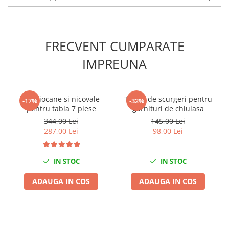
Scule fixare distributie
Alfa romeo
Audi
FRECVENT CUMPARATE
Bmw
IMPREUNA
Chevrolet
Chrysler
Citroen
Set ciocane si nicovale
Tester de scurgeri pentru
-17%
-32%
Dacia
pentru tabla 7 piese
garnituri de chiulasa
Fiat
344,00 Lei
145,00 Lei
Ford
287,00 Lei
98,00 Lei
Jaguar
Jeep
IN STOC
IN STOC
Lancia
ADAUGA IN COS
ADAUGA IN COS
Land Rover
Mazda
Mercedes
Mini