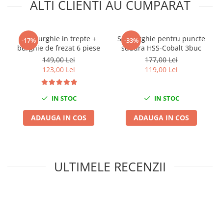
ALTI CLIENTI AU CUMPARAT
Nissan
Opel
Peugeot
Set burghie in trepte +
Set burghie pentru puncte
-17%
-33%
Renault
burghie de frezat 6 piese
sudura HSS-Cobalt 3buc
Rover
149,00 Lei
177,00 Lei
Saab
123,00 Lei
119,00 Lei
Seat
Skoda
IN STOC
IN STOC
Suzuki
ADAUGA IN COS
ADAUGA IN COS
Universale
Volkswagen
Volvo
Scule pentru tinichigerie
ULTIMELE RECENZII
Scule Pneumatice
Accesorii Pneumatice
Alte scule pneumatice
Chei cu clichet