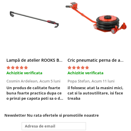
Compresoare
Filtre Pneumatice
Furtune Aer Comprimat
Masini de gaurit si taiat
Pistoale de vopsit
Pistoale Pneumatice
Polizoare biax
Scule pentru nituit si capsat
Lampă de atelier ROOKS B2 HYBRID pentru capotă, 2000 lumeni, 5000 mAh
Cric pneumatic perna de aer cu inaltator 6T
Slefuitoare Pneumatice
Scule speciale
Achizitie verificata
Achizitie verificata
A
Cosmin Ardelean,
Acum 5 luni
Popa Stefan,
Acum 11 luni
F
Diagnoza si masurari
Un produs de calitate foarte
il folosesc atat la masini mici,
r
Injectoare
buna foarte practica dupa ce
cat si la autoutilitare, isi face
Motor
o prinzi pe capota poti sa o dai
treaba
mai in stanga sau in dreapta
Rulmenti,Bucsi si Extractoare
unde ai nevoie lumina
Sistem directie
puternica si de la baterie care
Newsletter
Nu rata ofertele si promotiile noastre
tine destul de mult dar daca o
Sistem franare
bagi la priza nu mai ai treaba
Sistem Vibro-Power
toata ziua ,ce...