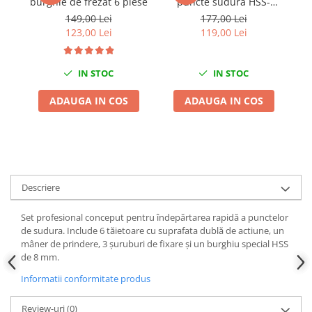
burghie de frezat 6 piese
puncte sudura HSS-
Co
Chei Dinamometrice
Cobalt 3buc
149,00 Lei
177,00 Lei
Ciocane Dalti si Dornuri
123,00 Lei
119,00 Lei
Gresoare
Reparat Filete
IN STOC
IN STOC
Scule Electrice
ADAUGA IN COS
ADAUGA IN COS
Aeroterme si Incalzitoare
Aparate de spalat cu presiune
Aspiratoare industriale
Lampi si Lanterne
Masini de insurubat si gaurit
Descriere
Masini de polishat
Pistoale aer cald
Set profesional conceput pentru îndepărtarea rapidă a punctelor
Pistoale de lipit
de sudura. Include 6 tăietoare cu suprafata dublă de actiune, un
mâner de prindere, 3 șuruburi de fixare și un burghiu special HSS
Pistoale electrice de impact
de 8 mm.
Polizoare unghiulare
Informatii conformitate produs
Rindele
Slefuitoare electrice
Review-uri
(0)