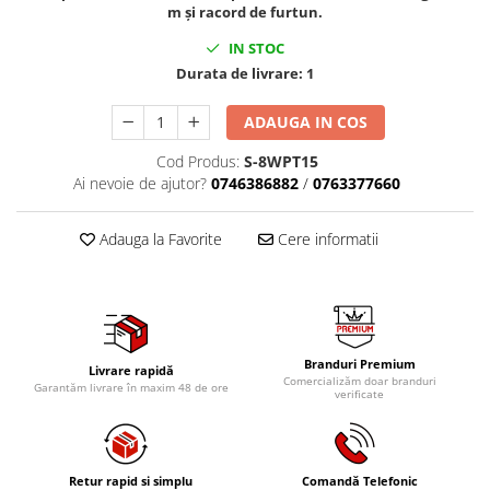
Mig-Mag
m și racord de furtun.
Sudura In Puncte
IN STOC
Tig-Wig
Durata de livrare:
1
Pompe si Cilindri Hidraulici
ADAUGA IN COS
Prese pentru arcuri
Redresoare,Roboti Pornire,Cabluri
Cod Produs:
S-8WPT15
Curent
Ai nevoie de ajutor?
0746386882
/
0763377660
Schimb ulei
Adauga la Favorite
Cere informatii
Accesorii schimb ulei
Chei buson baie ulei
Chei filtru ulei
Recuperatoare de ulei
Scule Ajutatoare
Branduri Premium
Livrare rapidă
Comercializăm doar branduri
Garantăm livrare în maxim 48 de ore
verificate
Scule De Mana si Unelte
Aparate de nituit si capsat
Burghie
Retur rapid si simplu
Comandă Telefonic
Capsatoare tapiterie