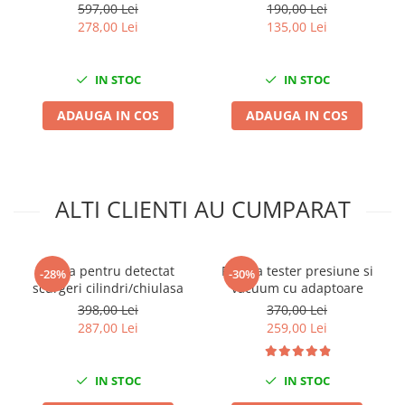
cu ceas comparator
597,00 Lei
190,00 Lei
Mini
278,00 Lei
135,00 Lei
Nissan
Opel
IN STOC
IN STOC
Peugeot
Renault
ADAUGA IN COS
ADAUGA IN COS
Rover
Saab
Seat
ALTI CLIENTI AU CUMPARAT
Skoda
Suzuki
Universale
Trusa pentru detectat
Pompa tester presiune si
-28%
-30%
Volkswagen
scurgeri cilindri/chiulasa
vacuum cu adaptoare
Volvo
398,00 Lei
370,00 Lei
Scule pentru tinichigerie
287,00 Lei
259,00 Lei
Scule Pneumatice
IN STOC
IN STOC
Accesorii Pneumatice
Alte scule pneumatice