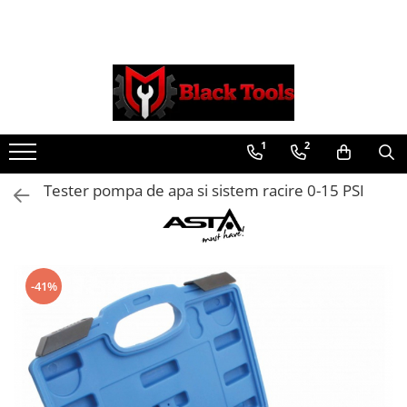
Toate Produsele
Scule Service Auto
Chei Si Truse De Chei
1
2
Chei combinate
Chei Combinate Cu Clichet
Tester pompa de apa si sistem racire 0-15 PSI
Chei Cotite
Chei speciale
Clesti Si Seturi De Clesti
Clesti autoblocanti
-41%
Clesti pentru sertizat
Clesti pentru sigurante
Clesti reglabili pentru tevi
Clesti service auto
Clesti universali