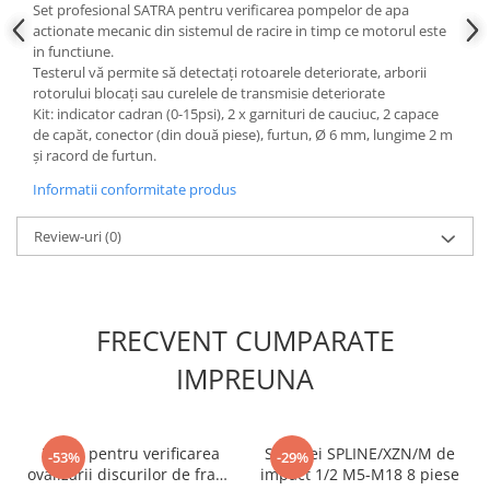
Set profesional SATRA pentru verificarea pompelor de apa
Slefuitoare electrice
actionate mecanic din sistemul de racire in timp ce motorul este
in functiune.
Scule fixare distributie
Testerul vă permite să detectați rotoarele deteriorate, arborii
Alfa romeo
rotorului blocați sau curelele de transmisie deteriorate
Kit: indicator cadran (0-15psi), 2 x garnituri de cauciuc, 2 capace
Audi
de capăt, conector (din două piese), furtun, Ø 6 mm, lungime 2 m
Bmw
și racord de furtun.
Chevrolet
Informatii conformitate produs
Chrysler
Citroen
Review-uri
(0)
Dacia
Fiat
Ford
FRECVENT CUMPARATE
Jaguar
IMPREUNA
Jeep
Lancia
Land Rover
Trusa pentru verificarea
Set chei SPLINE/XZN/M de
Mazda
-53%
-29%
ovalizarii discurilor de frana
impact 1/2 M5-M18 8 piese
Mercedes