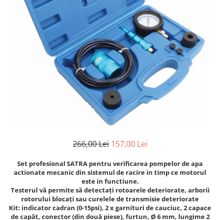
Clima/Aer conditionat
Cricuri cutie viteze
Dispozitive de sablat & accesorii
Dispozitive spalat piese
Dulapuri Bancuri Carucioare
Bancuri de lucru
Carucioare pentru marfa
Cutii pentru scule
Dulapuri echipate
Dulapuri pentru scule
266,00 Lei
157,00 Lei
Module scule
Echipamente De Sudura
Set profesional SATRA pentru verificarea pompelor de apa
Aparate taiere cu plasma
actionate mecanic din sistemul de racire in timp ce motorul
este in functiune.
Autogen
Testerul vă permite să detectați rotoarele deteriorate, arborii
Invertoare Sudura
rotorului blocați sau curelele de transmisie deteriorate
Kit: indicator cadran (0-15psi), 2 x garnituri de cauciuc, 2 capace
Magneti fixare sudura
de capăt, conector (din două piese), furtun, Ø 6 mm, lungime 2