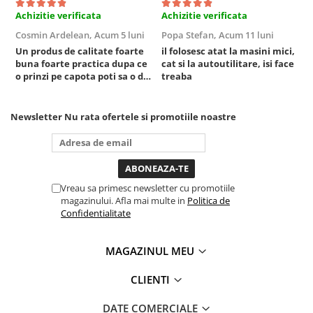
Achizitie verificata
Achizitie verificata
A
Sistem Vibro-Power
Cosmin Ardelean,
Acum 5 luni
Popa Stefan,
Acum 11 luni
F
Sisteme de ridicare si sustinere
Un produs de calitate foarte
il folosesc atat la masini mici,
r
Capre Auto
buna foarte practica dupa ce
cat si la autoutilitare, isi face
o prinzi pe capota poti sa o dai
treaba
Cricuri Hidraulice
mai in stanga sau in dreapta
Surubelnite Si Biti
unde ai nevoie lumina
puternica si de la baterie care
Newsletter
Nu rata ofertele si promotiile noastre
Truse de biti
tine destul de mult dar daca o
Truse de surubelnite
bagi la priza nu mai ai treaba
toata ziua ,ce...
Vulcanizare
Masini de dejantat roti
Vreau sa primesc newsletter cu promotiile
Masini de echilibrat roti
magazinului. Afla mai multe in
Politica de
Piese de schimb
Confidentialitate
Scule Vulcanizare
Truse de scule si accesorii
MAGAZINUL MEU
Truse de scule
CLIENTI
Truse si accesorii 1/2
DATE COMERCIALE
Truse si Accesorii 1/4