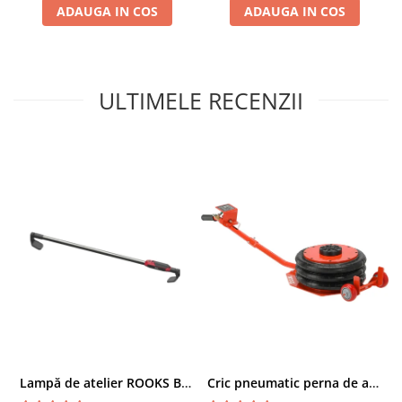
ADAUGA IN COS
ADAUGA IN COS
Chei cu clichet
Compresoare
Filtre Pneumatice
Furtune Aer Comprimat
ULTIMELE RECENZII
Masini de gaurit si taiat
Pistoale de vopsit
Pistoale Pneumatice
Polizoare biax
Scule pentru nituit si capsat
Slefuitoare Pneumatice
Scule speciale
Diagnoza si masurari
Injectoare
Motor
Rulmenti,Bucsi si Extractoare
Sistem directie
Lampă de atelier ROOKS B2 HYBRID pentru capotă, 2000 lumeni, 5000 mAh
Cric pneumatic perna de aer cu inaltator 6T
Sistem franare