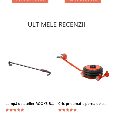
ULTIMELE RECENZII
Lampă de atelier ROOKS B2 HYBRID pentru capotă, 2000 lumeni, 5000 mAh
Cric pneumatic perna de aer cu inaltator 6T