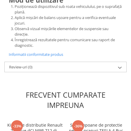
Mod de utilizare
Compresoare
Poziționează dispozitivul sub roata vehiculului, pe o suprafață
Filtre Pneumatice
plană.
Aplică mișcări de balans ușoare pentru a verifica eventuale
Furtune Aer Comprimat
jocuri.
Masini de gaurit si taiat
Observă vizual mișcările elementelor de suspensie sau
direcție.
Pistoale de vopsit
Înregistrează rezultatele pentru comunicare sau raport de
Pistoale Pneumatice
diagnostic.
Polizoare biax
Informatii conformitate produs
Scule pentru nituit si capsat
Slefuitoare Pneumatice
Review-uri
(0)
Scule speciale
Diagnoza si masurari
Injectoare
FRECVENT CUMPARATE
Motor
IMPREUNA
Rulmenti,Bucsi si Extractoare
Sistem directie
Sistem franare
Kit fixare distributie Renault
Set tampoane de protectie
-33%
-36%
Sistem Vibro-Power
2.0 Blue dCI M9R 712 din
pentru praguri TESLA 4 Buc