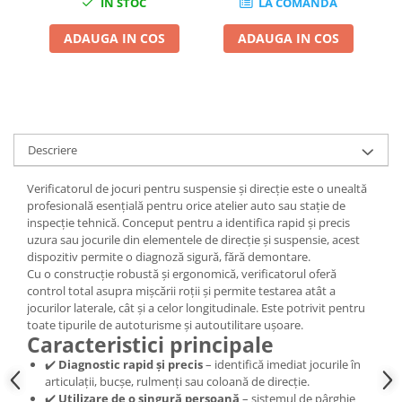
IN STOC
LA COMANDA
Scule fixare distributie
ADAUGA IN COS
ADAUGA IN COS
Alfa romeo
Audi
Bmw
Chevrolet
Chrysler
Descriere
Citroen
Dacia
Verificatorul de jocuri pentru suspensie și direcție este o unealtă
Fiat
profesională esențială pentru orice atelier auto sau stație de
inspecție tehnică. Conceput pentru a identifica rapid și precis
Ford
uzura sau jocurile din elementele de direcție și suspensie, acest
Jaguar
dispozitiv permite o diagnoză sigură, fără demontare.
Jeep
Cu o construcție robustă și ergonomică, verificatorul oferă
control total asupra mișcării roții și permite testarea atât a
Lancia
jocurilor laterale, cât și a celor longitudinale. Este potrivit pentru
Land Rover
toate tipurile de autoturisme și autoutilitare ușoare.
Caracteristici principale
Mazda
✔️
Diagnostic rapid și precis
– identifică imediat jocurile în
Mercedes
articulații, bucșe, rulmenți sau coloană de direcție.
Mini
✔️
Utilizare de o singură persoană
– sistemul de pârghie