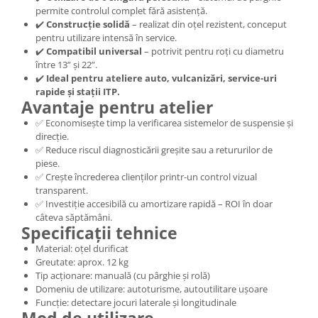
Nissan
permite controlul complet fără asistență.
✔️
Construcție solidă
– realizat din oțel rezistent, conceput
Opel
pentru utilizare intensă în service.
Peugeot
✔️
Compatibil universal
– potrivit pentru roți cu diametru
Renault
între 13” și 22”.
✔️
Ideal pentru ateliere auto, vulcanizări, service-uri
Rover
rapide și stații ITP.
Saab
Avantaje pentru atelier
Seat
✅ Economisește timp la verificarea sistemelor de suspensie și
direcție.
Skoda
✅ Reduce riscul diagnosticării greșite sau a retururilor de
Suzuki
piese.
Universale
✅ Crește încrederea clienților printr-un control vizual
transparent.
Volkswagen
✅ Investiție accesibilă cu amortizare rapidă – ROI în doar
Volvo
câteva săptămâni.
Specificații tehnice
Scule pentru tinichigerie
Material: oțel durificat
Scule Pneumatice
Greutate: aprox. 12 kg
Accesorii Pneumatice
Tip acționare: manuală (cu pârghie și rolă)
Domeniu de utilizare: autoturisme, autoutilitare ușoare
Alte scule pneumatice
Funcție: detectare jocuri laterale și longitudinale
Chei cu clichet