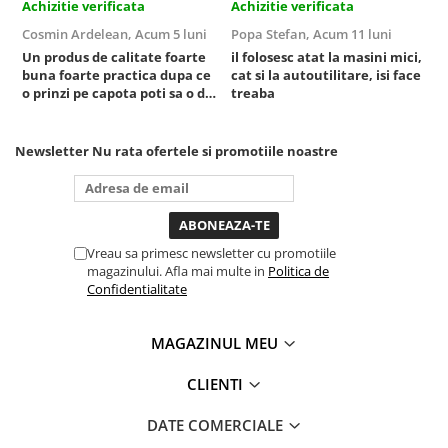
Achizitie verificata
Achizitie verificata
A
Cosmin Ardelean,
Acum 5 luni
Popa Stefan,
Acum 11 luni
F
Un produs de calitate foarte
il folosesc atat la masini mici,
r
buna foarte practica dupa ce
cat si la autoutilitare, isi face
o prinzi pe capota poti sa o dai
treaba
mai in stanga sau in dreapta
unde ai nevoie lumina
puternica si de la baterie care
Newsletter
Nu rata ofertele si promotiile noastre
tine destul de mult dar daca o
bagi la priza nu mai ai treaba
toata ziua ,ce...
Vreau sa primesc newsletter cu promotiile
magazinului. Afla mai multe in
Politica de
Confidentialitate
MAGAZINUL MEU
CLIENTI
DATE COMERCIALE