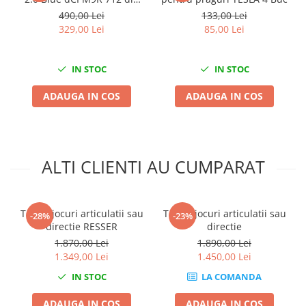
2020
Sisteme de ridicare si sustinere
490,00 Lei
133,00 Lei
329,00 Lei
85,00 Lei
Capre Auto
Cricuri Hidraulice
IN STOC
IN STOC
Surubelnite Si Biti
Truse de biti
ADAUGA IN COS
ADAUGA IN COS
Truse de surubelnite
Vulcanizare
Masini de dejantat roti
ALTI CLIENTI AU CUMPARAT
Masini de echilibrat roti
Piese de schimb
Scule Vulcanizare
Tester jocuri articulatii sau
Tester jocuri articulatii sau
-28%
-23%
directie RESSER
directie
1.870,00 Lei
1.890,00 Lei
1.349,00 Lei
1.450,00 Lei
IN STOC
LA COMANDA
ADAUGA IN COS
ADAUGA IN COS