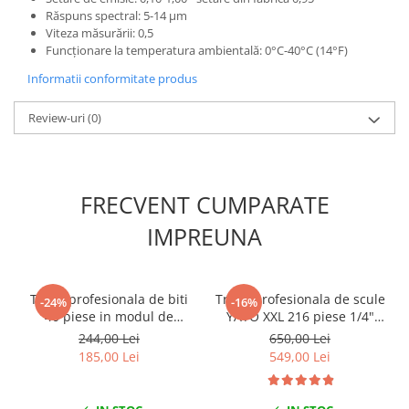
Răspuns spectral: 5-14 μm
Mini
Viteza măsurării: 0,5
Nissan
Funcționare la temperatura ambientală: 0°C-40°C (14°F)
Opel
Informatii conformitate produs
Peugeot
Renault
Review-uri
(0)
Rover
Saab
Seat
FRECVENT CUMPARATE
Skoda
IMPREUNA
Suzuki
Universale
Volkswagen
Trusa profesionala de biti
Trusa profesionala de scule
-24%
-16%
Volvo
40 piese in modul de
YATO XXL 216 piese 1/4"
Scule pentru tinichigerie
spuma
3/8" 1/2"
244,00 Lei
650,00 Lei
Scule Pneumatice
185,00 Lei
549,00 Lei
Accesorii Pneumatice
Alte scule pneumatice