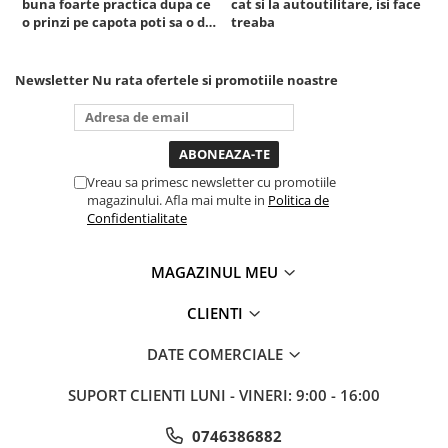
buna foarte practica dupa ce
cat si la autoutilitare, isi face
o prinzi pe capota poti sa o dai
treaba
Truse si Accesorii 3/4
mai in stanga sau in dreapta
Truse si Accesorii 3/8
unde ai nevoie lumina
puternica si de la baterie care
Newsletter
Nu rata ofertele si promotiile noastre
Truse si acesorii de impact
tine destul de mult dar daca o
bagi la priza nu mai ai treaba
Accesorii de impact 1"
toata ziua ,ce...
Accesorii de impact 1/2
Accesorii de impact 3/4
Vreau sa primesc newsletter cu promotiile
Truse de adaptoare
magazinului. Afla mai multe in
Politica de
Confidentialitate
Truse de biti de impact
Tubulare de impact 1"
MAGAZINUL MEU
Tubulare de impact 1/2
Tubulare de impact 3/4
CLIENTI
Tubulare 1/2
DATE COMERCIALE
Tubulare 1/2 bihexagonale
Tubulare 1/2 hexagonale
SUPORT CLIENTI
LUNI - VINERI: 9:00 - 16:00
Tubulare 1/4
0746386882
Tubulare 3/4