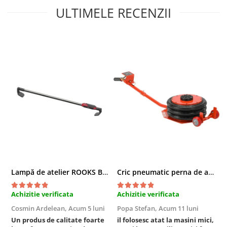
ULTIMELE RECENZII
Sistem Vibro-Power
Sisteme de ridicare si sustinere
Capre Auto
Cricuri Hidraulice
Surubelnite Si Biti
Truse de biti
Truse de surubelnite
Vulcanizare
Masini de dejantat roti
Masini de echilibrat roti
Piese de schimb
Scule Vulcanizare
Lampă de atelier ROOKS B2 HYBRID pentru capotă, 2000 lumeni, 5000 mAh
Cric pneumatic perna de aer cu inaltator 6T
Truse de scule si accesorii
Truse de scule
Achizitie verificata
Achizitie verificata
A
Cosmin Ardelean,
Acum 5 luni
Popa Stefan,
Acum 11 luni
F
Truse si accesorii 1/2
Un produs de calitate foarte
il folosesc atat la masini mici,
r
Truse si Accesorii 1/4