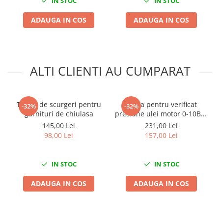
IN STOC
IN STOC
Chei cu clichet
ADAUGA IN COS
ADAUGA IN COS
Compresoare
Filtre Pneumatice
Furtune Aer Comprimat
Masini de gaurit si taiat
ALTI CLIENTI AU CUMPARAT
Pistoale de vopsit
Pistoale Pneumatice
Polizoare biax
Tester de scurgeri pentru
Trusa pentru verificat
-32%
-32%
garnituri de chiulasa
presiune ulei motor 0-10Bar
Scule pentru nituit si capsat
10 adaptoare
145,00 Lei
231,00 Lei
Slefuitoare Pneumatice
98,00 Lei
157,00 Lei
Scule speciale
Diagnoza si masurari
IN STOC
IN STOC
Injectoare
Motor
ADAUGA IN COS
ADAUGA IN COS
Rulmenti,Bucsi si Extractoare
Sistem directie
Sistem franare