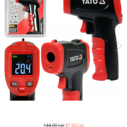
Clima/Aer conditionat
Cricuri cutie viteze
Dispozitive de sablat & accesorii
Dispozitive spalat piese
Dulapuri Bancuri Carucioare
Bancuri de lucru
Carucioare pentru marfa
Cutii pentru scule
Dulapuri echipate
Dulapuri pentru scule
Module scule
Echipamente De Sudura
Aparate taiere cu plasma
Autogen
Invertoare Sudura
Magneti fixare sudura
144,00 Lei
87,00 Lei