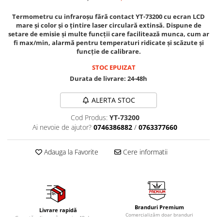
Mig-Mag
Sudura In Puncte
Termometru cu infraroșu fără contact YT-73200 cu ecran LCD
mare și color și o țintire laser circulară extinsă. Dispune de
Tig-Wig
setare de emisie și multe funcții care facilitează munca, cum ar
Pompe si Cilindri Hidraulici
fi max/min, alarmă pentru temperaturi ridicate și scăzute și
funcție de calibrare.
Prese pentru arcuri
STOC EPUIZAT
Redresoare,Roboti Pornire,Cabluri
Durata de livrare:
24-48h
Curent
Schimb ulei
ALERTA STOC
Accesorii schimb ulei
Cod Produs:
YT-73200
Chei buson baie ulei
Ai nevoie de ajutor?
0746386882
/
0763377660
Chei filtru ulei
Recuperatoare de ulei
Adauga la Favorite
Cere informatii
Scule Ajutatoare
Scule De Mana si Unelte
Aparate de nituit si capsat
Burghie
Branduri Premium
Livrare rapidă
Capsatoare tapiterie
Comercializăm doar branduri