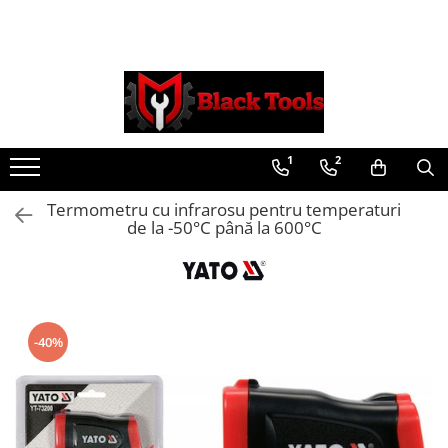
Toate Produsele
Scule Service Auto
Chei Si Truse De Chei
1
2
Chei combinate
Chei Combinate Cu Clichet
Termometru cu infrarosu pentru temperaturi
Chei Cotite
de la -50°C până la 600°C
Chei speciale
Clesti Si Seturi De Clesti
Clesti autoblocanti
Clesti pentru sertizat
-40%
Clesti pentru sigurante
Clesti reglabili pentru tevi
Clesti service auto
Clesti universali