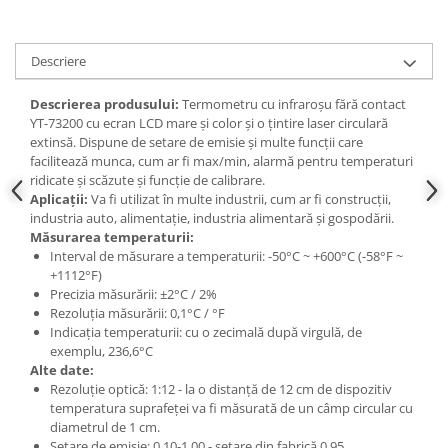
Slefuitoare electrice
Scule fixare distributie
Descriere
Alfa romeo
Descrierea produsului:
Termometru cu infraroșu fără contact
Audi
YT-73200 cu ecran LCD mare și color și o țintire laser circulară
Bmw
extinsă. Dispune de setare de emisie și multe funcții care
Chevrolet
facilitează munca, cum ar fi max/min, alarmă pentru temperaturi
ridicate și scăzute și funcție de calibrare.
Chrysler
Aplicații:
Va fi utilizat în multe industrii, cum ar fi construcții,
Citroen
industria auto, alimentație, industria alimentară și gospodării.
Dacia
Măsurarea temperaturii:
Interval de măsurare a temperaturii: -50°C ~ +600°C (-58°F ~
Fiat
+1112°F)
Ford
Precizia măsurării: ±2°C / 2%
Jaguar
Rezoluția măsurării: 0,1°C / °F
Indicația temperaturii: cu o zecimală după virgulă, de
Jeep
exemplu, 236,6°C
Lancia
Alte date:
Rezoluție optică: 1:12 - la o distanță de 12 cm de dispozitiv
Land Rover
temperatura suprafeței va fi măsurată de un câmp circular cu
Mazda
diametrul de 1 cm.
Mercedes
Setare de emisie: 0,10-1,00 - setare din fabrică 0,95