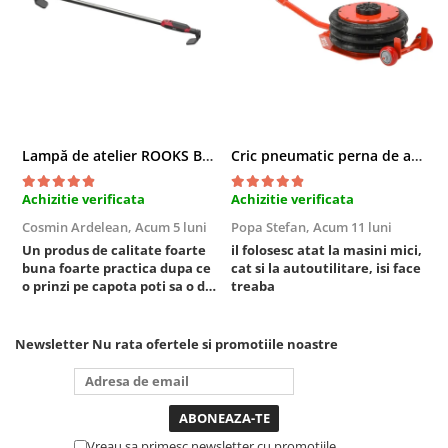
Sistem Vibro-Power
Sisteme de ridicare si sustinere
Capre Auto
Cricuri Hidraulice
Surubelnite Si Biti
Lampă de atelier ROOKS B2 HYBRID pentru capotă, 2000 lumeni, 5000 mAh
Cric pneumatic perna de aer cu inaltator 6T
Truse de biti
Truse de surubelnite
Achizitie verificata
Achizitie verificata
A
Vulcanizare
Cosmin Ardelean,
Acum 5 luni
Popa Stefan,
Acum 11 luni
F
Un produs de calitate foarte
il folosesc atat la masini mici,
r
Masini de dejantat roti
buna foarte practica dupa ce
cat si la autoutilitare, isi face
Masini de echilibrat roti
o prinzi pe capota poti sa o dai
treaba
Piese de schimb
mai in stanga sau in dreapta
unde ai nevoie lumina
Scule Vulcanizare
puternica si de la baterie care
Newsletter
Nu rata ofertele si promotiile noastre
Truse de scule si accesorii
tine destul de mult dar daca o
bagi la priza nu mai ai treaba
Truse de scule
toata ziua ,ce...
Truse si accesorii 1/2
Truse si Accesorii 1/4
Vreau sa primesc newsletter cu promotiile