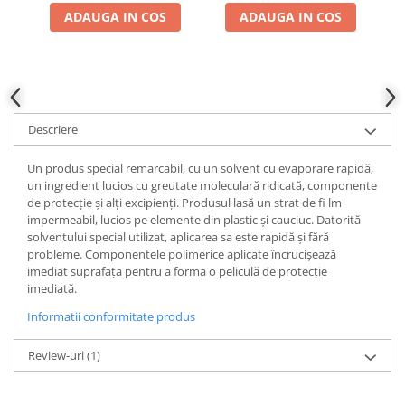
ADAUGA IN COS
ADAUGA IN COS
Slefuitoare electrice
Scule fixare distributie
Alfa romeo
Audi
Bmw
Descriere
Chevrolet
Chrysler
Un produs special remarcabil, cu un solvent cu evaporare rapidă,
un ingredient lucios cu greutate moleculară ridicată, componente
Citroen
de protecție și alți excipienți. Produsul lasă un strat de fi lm
Dacia
impermeabil, lucios pe elemente din plastic și cauciuc. Datorită
Fiat
solventului special utilizat, aplicarea sa este rapidă și fără
probleme. Componentele polimerice aplicate încrucișează
Ford
imediat suprafața pentru a forma o peliculă de protecție
Jaguar
imediată.
Jeep
Informatii conformitate produs
Lancia
Land Rover
Review-uri
(1)
Mazda
Mercedes