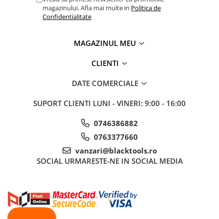
magazinului. Afla mai multe in
Politica de
Truse si Accesorii 3/4
Confidentialitate
Truse si Accesorii 3/8
MAGAZINUL MEU
Truse si acesorii de impact
Accesorii de impact 1"
CLIENTI
Accesorii de impact 1/2
DATE COMERCIALE
Accesorii de impact 3/4
Truse de adaptoare
SUPORT CLIENTI
LUNI - VINERI: 9:00 - 16:00
Truse de biti de impact
Tubulare de impact 1"
0746386882
Tubulare de impact 1/2
0763377660
Tubulare de impact 3/4
vanzari@blacktools.ro
Tubulare 1/2
SOCIAL
URMARESTE-NE IN SOCIAL MEDIA
Tubulare 1/2 bihexagonale
Tubulare 1/2 hexagonale
Tubulare 1/4
Tubulare 3/4