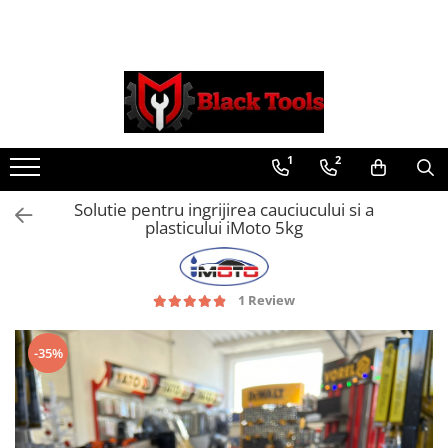
Toate Produsele
Scule Service Auto
Chei Si Truse De Chei
1
2
Chei combinate
Chei Combinate Cu Clichet
Solutie pentru ingrijirea cauciucului si a
Chei Cotite
plasticului iMoto 5kg
Chei speciale
Clesti Si Seturi De Clesti
Clesti autoblocanti
1 Review
Clesti pentru sertizat
Clesti pentru sigurante
-35%
Clesti reglabili pentru tevi
Clesti service auto
Clesti universali