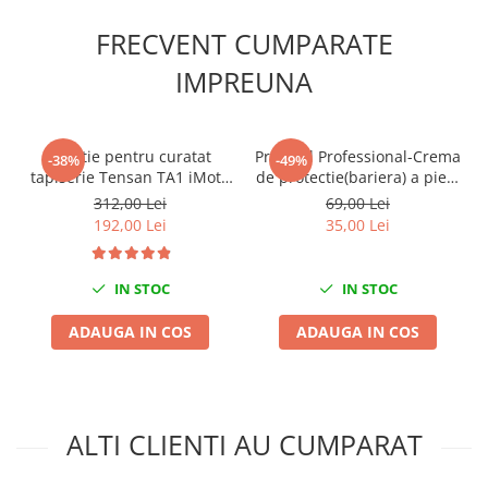
Mini
FRECVENT CUMPARATE
Nissan
IMPREUNA
Opel
Peugeot
Renault
Solutie pentru curatat
Protexol Professional-Crema
-38%
-49%
Rover
tapiserie Tensan TA1 iMoto
de protectie(bariera) a pielii
Saab
5kg
mainilor impotriva
312,00 Lei
69,00 Lei
murdariei persistente pe
Seat
192,00 Lei
35,00 Lei
baza de ulei tub 100ml -
Skoda
100 de utilizari
Suzuki
IN STOC
IN STOC
Universale
ADAUGA IN COS
ADAUGA IN COS
Volkswagen
Volvo
Scule pentru tinichigerie
Scule Pneumatice
ALTI CLIENTI AU CUMPARAT
Accesorii Pneumatice
Alte scule pneumatice