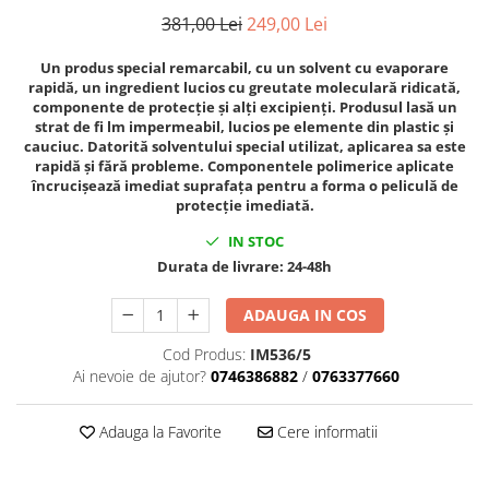
Mig-Mag
381,00 Lei
249,00 Lei
Sudura In Puncte
Tig-Wig
Un produs special remarcabil, cu un solvent cu evaporare
rapidă, un ingredient lucios cu greutate moleculară ridicată,
Pompe si Cilindri Hidraulici
componente de protecție și alți excipienți. Produsul lasă un
Prese pentru arcuri
strat de fi lm impermeabil, lucios pe elemente din plastic și
cauciuc. Datorită solventului special utilizat, aplicarea sa este
Redresoare,Roboti Pornire,Cabluri
rapidă și fără probleme. Componentele polimerice aplicate
Curent
încrucișează imediat suprafața pentru a forma o peliculă de
protecție imediată.
Schimb ulei
IN STOC
Accesorii schimb ulei
Durata de livrare:
24-48h
Chei buson baie ulei
Chei filtru ulei
ADAUGA IN COS
Recuperatoare de ulei
Cod Produs:
IM536/5
Scule Ajutatoare
Ai nevoie de ajutor?
0746386882
/
0763377660
Scule De Mana si Unelte
Aparate de nituit si capsat
Adauga la Favorite
Cere informatii
Burghie
Capsatoare tapiterie