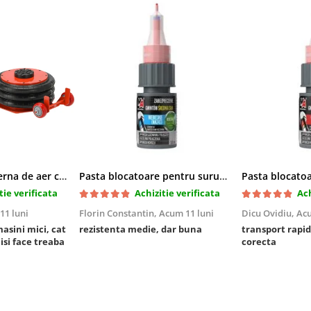
Cric pneumatic perna de aer cu inaltator 6T
Pasta blocatoare pentru suruburi,rezistenta medie
tie verificata
Achizitie verificata
Ach
11 luni
Florin Constantin,
Acum 11 luni
Dicu Ovidiu,
Acu
masini mici, cat
rezistenta medie, dar buna
transport rapid
 isi face treaba
corecta