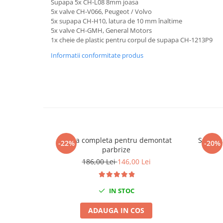
Supapa 5x CH-L08 8mm joasa
Chei de Forta
5x valve CH-V066, Peugeot / Volvo
5x supapa CH-H10, latura de 10 mm înaltime
Chei Dinamometrice
5x valve CH-GMH, General Motors
Ciocane Dalti si Dornuri
1x cheie de plastic pentru corpul de supapa CH-1213P9
Gresoare
Informatii conformitate produs
Reparat Filete
Scule Electrice
Aeroterme si Incalzitoare
Aparate de spalat cu presiune
Aspiratoare industriale
Lampi si Lanterne
Trusa completa pentru demontat
Set cli
-22%
-20%
Masini de insurubat si gaurit
parbrize
Masini de polishat
186,00 Lei
146,00 Lei
Pistoale aer cald
Pistoale de lipit
IN STOC
Pistoale electrice de impact
Polizoare unghiulare
ADAUGA IN COS
Rindele