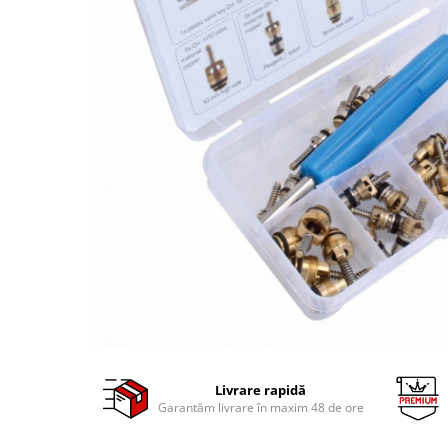
Clima/Aer conditionat
Cricuri cutie viteze
Dispozitive de sablat & accesorii
Dispozitive spalat piese
Dulapuri Bancuri Carucioare
Bancuri de lucru
Carucioare pentru marfa
Cutii pentru scule
Dulapuri echipate
Dulapuri pentru scule
Module scule
Echipamente De Sudura
Aparate taiere cu plasma
Autogen
Livrare rapidă
Invertoare Sudura
Garantăm livrare în maxim 48 de ore
Magneti fixare sudura