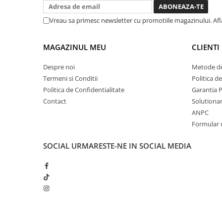
treaba toata ziua ,ce...
Chei cu clichet
Vreau sa primesc newsletter cu promotiile magazinului. Af
Compresoare
Filtre Pneumatice
MAGAZINUL MEU
CLIENTI
Furtune Aer Comprimat
Masini de gaurit si taiat
Despre noi
Metode de
Pistoale de vopsit
Termeni si Conditii
Politica d
Pistoale Pneumatice
Politica de Confidentialitate
Garantia 
Contact
Solutionare
Polizoare biax
ANPC
Scule pentru nituit si capsat
Formular 
Slefuitoare Pneumatice
Scule speciale
SOCIAL
URMARESTE-NE IN SOCIAL MEDIA
Diagnoza si masurari
Injectoare
Motor
Rulmenti,Bucsi si Extractoare
Sistem directie
Sistem franare