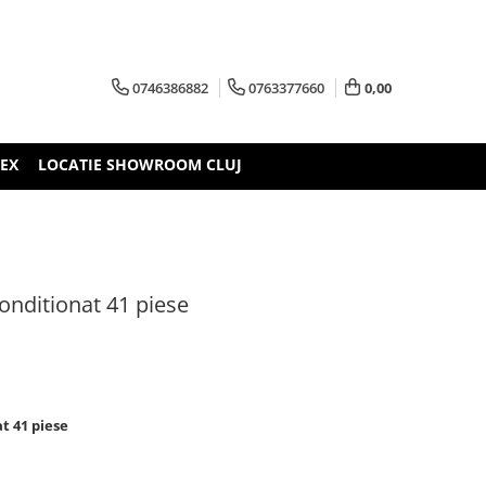
0746386882
0763377660
0,00
TEX
LOCATIE SHOWROOM CLUJ
conditionat 41 piese
t 41 piese