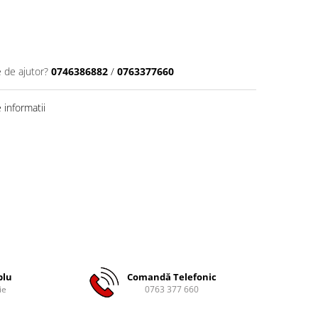
e de ajutor?
0746386882
/
0763377660
informatii
plu
Comandă Telefonic
ie
0763 377 660