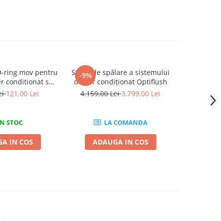
O-ring mov pentru
Stație de spălare a sistemului
Kit de det
-9%
-19%
r conditionat sau
de aer condiționat Optiflush
de hidrog
265 piese
de a
ei
121,00 Lei
4.159,00 Lei
3.799,00 Lei
3.299,0
N STOC
LA COMANDA
A IN COS
ADAUGA IN COS
ADA