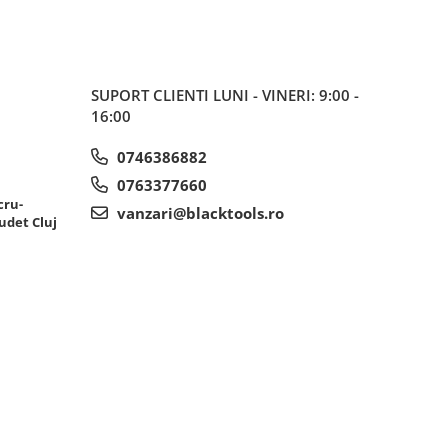
SUPORT CLIENTI
LUNI - VINERI: 9:00 -
16:00
0746386882
0763377660
cru-
vanzari@blacktools.ro
udet Cluj