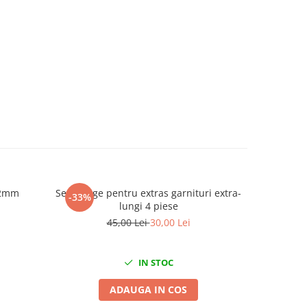
22mm
Set carlige pentru extras garnituri extra-
Clest
-33%
-47%
lungi 4 piese
45,00 Lei
30,00 Lei
IN STOC
ADAUGA IN COS