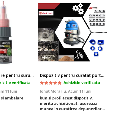
Pasta blocatoare pentru suruburi,rezistenta inalta
Dispozitiv pentru curatat porturi admisie si evacuare fara demontare cu coji de nuca si accesorii incluse
izitie verificata
Achizitie verificata
m 11 luni
Ionut Morariu,
Acum 11 luni
Marian Stat
 si ambalare
bun si profi acest dispozitiv,
un pachet ra
merita achizitionat, usureaza
foarte bun, 
munca in curatirea depunerilor
rezistent
de carbon in admisie