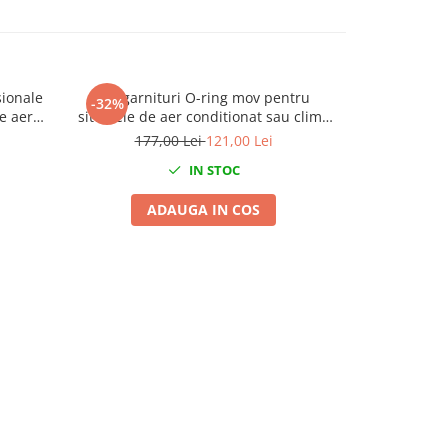
sionale
Set garnituri O-ring mov pentru
Stație de sp
-32%
-9%
e aer
sitemele de aer conditionat sau clima
cond
265 piese
177,00 Lei
121,00 Lei
4.159
IN STOC
ADAUGA IN COS
A