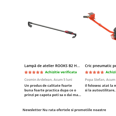
Mini
Nissan
Opel
Peugeot
Renault
Rover
Saab
Seat
Skoda
Lampă de atelier ROOKS B2 HYBRID pentru capotă, 2000 lumeni, 5000 mAh
Suzuki
Achizitie verificata
Achizi
Universale
Volkswagen
Cosmin Ardelean,
Acum 5 luni
Popa Stefan,
Acum 
Un produs de calitate foarte
il folosesc atat la 
Volvo
buna foarte practica dupa ce o
si la autoutilitare,
Scule pentru tinichigerie
prinzi pe capota poti sa o dai mai
in stanga sau in dreapta unde ai
Scule Pneumatice
nevoie lumina puternica si de la
baterie care tine destul de mult
Accesorii Pneumatice
Newsletter
Nu rata ofertele si promotiile noastre
dar daca o bagi la priza nu mai ai
Alte scule pneumatice