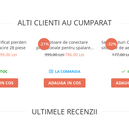
ALTI CLIENTI AU CUMPARAT
ficat pierderi
Adaptoare de conectare
Set garnituri 
-21%
-32%
acire 28 piese
profesionale pentru spalarea
sitemele de ae
sistemului de aer conditionat
clima 
99,00 Lei
999,00 Lei
786,00 Lei
177,00 L
STOC
LA COMANDA
I
IN COS
ADAUGA IN COS
ADAUG
ULTIMELE RECENZII