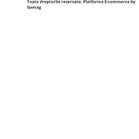
Toate drepturile rezervate.
Platforma E-commerce by
Gomag
Sistem Vibro-Power
Sisteme de ridicare si sustinere
Capre Auto
Cricuri Hidraulice
Surubelnite Si Biti
Truse de biti
Truse de surubelnite
Vulcanizare
Masini de dejantat roti
Masini de echilibrat roti
Piese de schimb
Scule Vulcanizare
Truse de scule si accesorii
Truse de scule
Truse si accesorii 1/2
Truse si Accesorii 1/4