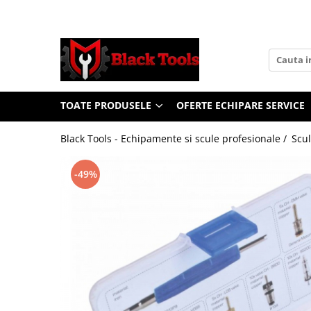
Toate Produsele
Scule Service Auto
Chei Si Truse De Chei
TOATE PRODUSELE
OFERTE ECHIPARE SERVICE
Chei combinate
Chei Combinate Cu Clichet
Black Tools - Echipamente si scule profesionale /
Scul
Chei Cotite
Chei speciale
-49%
Clesti Si Seturi De Clesti
Clesti autoblocanti
Clesti pentru sertizat
Clesti pentru sigurante
Clesti reglabili pentru tevi
Clesti service auto
Clesti universali