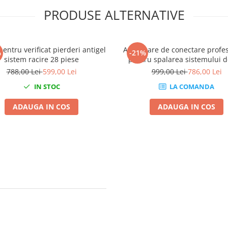
PRODUSE ALTERNATIVE
pentru verificat pierderi antigel
Adaptoare de conectare profe
%
-21%
sistem racire 28 piese
pentru spalarea sistemului d
conditionat
788,00 Lei
599,00 Lei
999,00 Lei
786,00 Lei
IN STOC
LA COMANDA
ADAUGA IN COS
ADAUGA IN COS