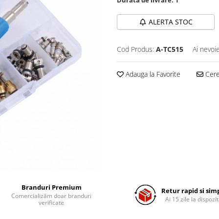
ALERTA STOC
Cod Produs:
A-TC515
Ai nevoi
Adauga la Favorite
Cere 
Branduri Premium
Retur rapid si sim
Comercializăm doar branduri
Ai 15 zile la dispozit
verificate