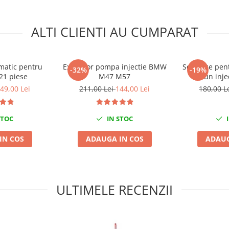
ALTI CLIENTI AU CUMPARAT
matic pentru
Extractor pompa injectie BMW
Set freze pen
-32%
-19%
 21 piese
M47 M57
scaun inje
49,00 Lei
211,00 Lei
144,00 Lei
180,00 L
STOC
IN STOC
I
IN COS
ADAUGA IN COS
ADAUG
ULTIMELE RECENZII