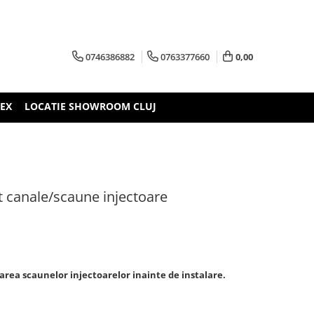
0746386882
0763377660
0,00
TEX
LOCATIE SHOWROOM CLUJ
at canale/scaune injectoare
area scaunelor injectoarelor inainte de instalare.