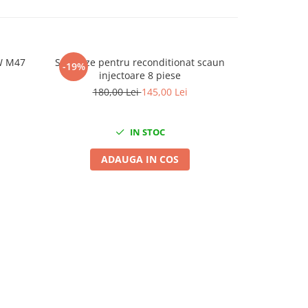
W M47
Set freze pentru reconditionat scaun
Trusa prof
-19%
-37%
injectoare 8 piese
injectoare
Si
180,00 Lei
145,00 Lei
1.18
IN STOC
ADAUGA IN COS
A