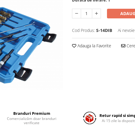
ADAUG
Cod Produs:
S-14DIB
Ai nevoie
Adauga la Favorite
Cere 
Branduri Premium
Retur rapid si sim
Comercializăm doar branduri
Ai 15 zile la dispozit
verificate