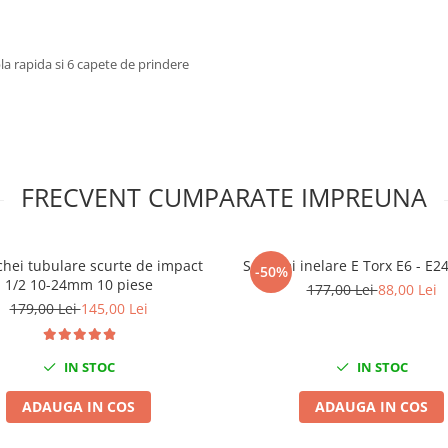
a rapida si 6 capete de prindere
FRECVENT CUMPARATE IMPREUNA
chei tubulare scurte de impact
Set chei inelare E Torx E6 - E2
-50%
1/2 10-24mm 10 piese
177,00 Lei
88,00 Lei
179,00 Lei
145,00 Lei
IN STOC
IN STOC
ADAUGA IN COS
ADAUGA IN COS