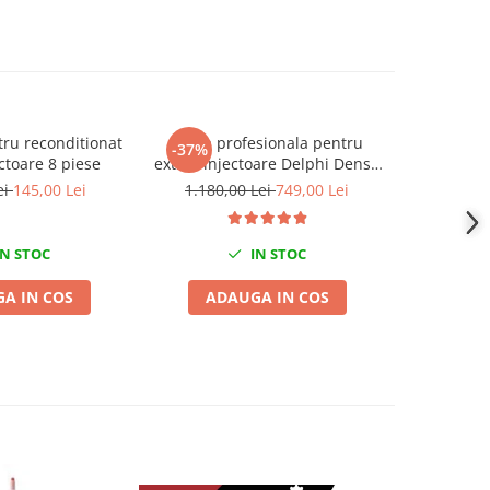
tru reconditionat
Trusa profesionala pentru
Trusa pent
-37%
-26%
ctoare 8 piese
extras injectoare Delphi Denso
PSA Peugeot
Bosch si Siemens 40 piese
ei
145,00 Lei
1.180,00 Lei
749,00 Lei
390,0
N STOC
IN STOC
A IN COS
ADAUGA IN COS
ADA