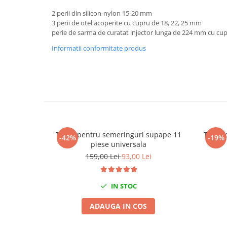
Chei de Forta
2 perii din silicon-nylon 15-20 mm
3 perii de otel acoperite cu cupru de 18, 22, 25 mm
Chei Dinamometrice
perie de sarma de curatat injector lunga de 224 mm cu cupl
Ciocane Dalti si Dornuri
Informatii conformitate produs
Gresoare
Reparat Filete
Scule Electrice
Aeroterme si Incalzitoare
Aparate de spalat cu presiune
Aspiratoare industriale
Lampi si Lanterne
Trusa pentru semeringuri supape 11
Trusa 
-42%
-19%
piese universala
Masini de insurubat si gaurit
159,00 Lei
93,00 Lei
Masini de polishat
Pistoale aer cald
Pistoale de lipit
IN STOC
Pistoale electrice de impact
ADAUGA IN COS
Polizoare unghiulare
Rindele