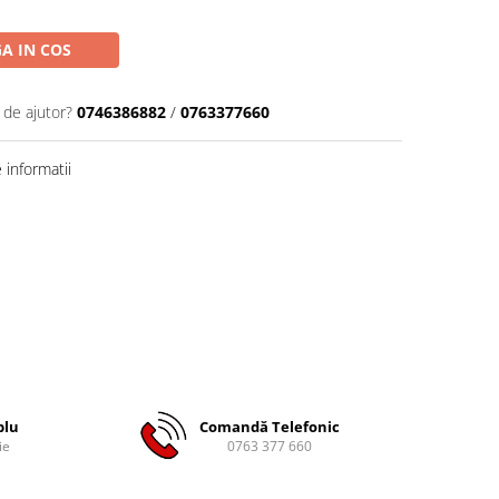
A IN COS
 de ajutor?
0746386882
/
0763377660
informatii
plu
Comandă Telefonic
ie
0763 377 660