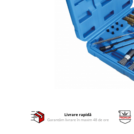
Clima/Aer conditionat
Cricuri cutie viteze
Dispozitive de sablat & accesorii
Dispozitive spalat piese
Dulapuri Bancuri Carucioare
Bancuri de lucru
Carucioare pentru marfa
Cutii pentru scule
Dulapuri echipate
Dulapuri pentru scule
Module scule
Echipamente De Sudura
Aparate taiere cu plasma
Autogen
Livrare rapidă
Garantăm livrare în maxim 48 de ore
Invertoare Sudura
Magneti fixare sudura