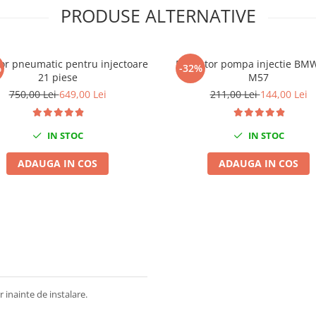
PRODUSE ALTERNATIVE
tor pneumatic pentru injectoare
Extractor pompa injectie BM
%
-32%
21 piese
M57
750,00 Lei
649,00 Lei
211,00 Lei
144,00 Lei
IN STOC
IN STOC
ADAUGA IN COS
ADAUGA IN COS
 inainte de instalare.