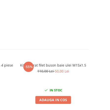
4 4 piese
Kit reparat filet buson baie ulei M15x1.5
Set palni
-55%
-15%
110,00 Lei
50,00 Lei
3
IN STOC
ADAUGA IN COS