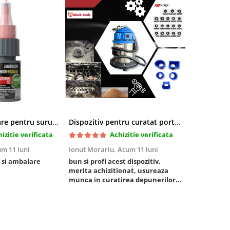
Pasta blocatoare pentru suruburi,rezistenta inalta
Dispozitiv pentru curatat porturi admisie si evacuare fara demontare cu coji de nuca si accesorii incluse
izitie verificata
Achizitie verificata
m 11 luni
Ionut Morariu,
Acum 11 luni
Marian Stat
 si ambalare
bun si profi acest dispozitiv,
un pachet ra
merita achizitionat, usureaza
foarte bun, 
munca in curatirea depunerilor
rezistent
de carbon in admisie