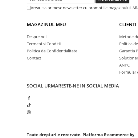
Vreau sa primesc newsletter cu promotiile magazinului. Af
Chei cu clichet
Compresoare
Filtre Pneumatice
MAGAZINUL MEU
CLIENTI
Furtune Aer Comprimat
Despre noi
Metode de
Masini de gaurit si taiat
Termeni si Conditii
Politica d
Pistoale de vopsit
Politica de Confidentialitate
Garantia 
Pistoale Pneumatice
Contact
Solutionare
Polizoare biax
ANPC
Scule pentru nituit si capsat
Formular 
Slefuitoare Pneumatice
SOCIAL
URMARESTE-NE IN SOCIAL MEDIA
Scule speciale
Diagnoza si masurari
Injectoare
Motor
Rulmenti,Bucsi si Extractoare
Sistem directie
Toate drepturile rezervate.
Platforma E-commerce by
Sistem franare