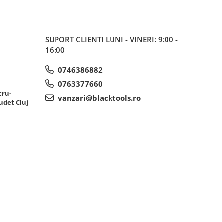
SUPORT CLIENTI
LUNI - VINERI: 9:00 -
16:00
0746386882
0763377660
cru-
vanzari@blacktools.ro
udet Cluj