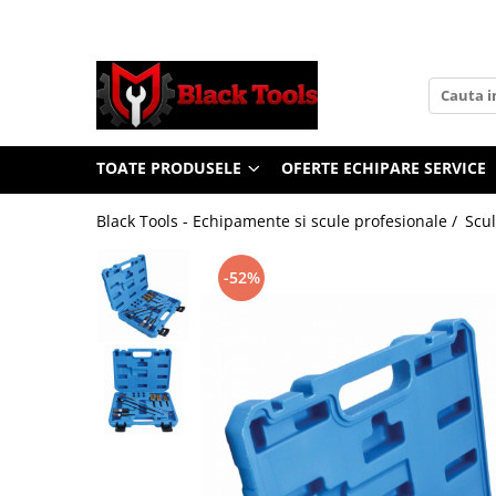
Toate Produsele
Scule Service Auto
Chei Si Truse De Chei
TOATE PRODUSELE
OFERTE ECHIPARE SERVICE
Chei combinate
Chei Combinate Cu Clichet
Black Tools - Echipamente si scule profesionale /
Scul
Chei Cotite
Chei speciale
-52%
Clesti Si Seturi De Clesti
Clesti autoblocanti
Clesti pentru sertizat
Clesti pentru sigurante
Clesti reglabili pentru tevi
Clesti service auto
Clesti universali