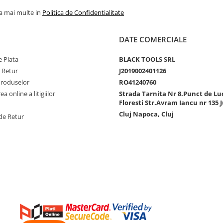
la mai multe in
Politica de Confidentialitate
DATE COMERCIALE
 Plata
BLACK TOOLS SRL
e Retur
J2019002401126
Produselor
RO41240760
a online a litigiilor
Strada Tarnita Nr 8.Punct de Lu
Floresti Str.Avram Iancu nr 135 J
Cluj Napoca, Cluj
de Retur