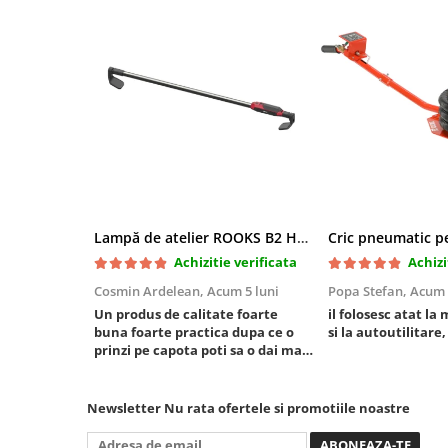
Mini
Nissan
Opel
Peugeot
Renault
Rover
Saab
Seat
Skoda
Lampă de atelier ROOKS B2 HYBRID pentru capotă, 2000 lumeni, 5000 mAh
Suzuki
Achizitie verificata
Achizi
Universale
Cosmin Ardelean,
Acum 5 luni
Popa Stefan,
Acum 
Volkswagen
Un produs de calitate foarte
il folosesc atat la 
buna foarte practica dupa ce o
si la autoutilitare,
Volvo
prinzi pe capota poti sa o dai mai
Scule pentru tinichigerie
in stanga sau in dreapta unde ai
nevoie lumina puternica si de la
Scule Pneumatice
baterie care tine destul de mult
Newsletter
Nu rata ofertele si promotiile noastre
Accesorii Pneumatice
dar daca o bagi la priza nu mai ai
treaba toata ziua ,ce...
Alte scule pneumatice