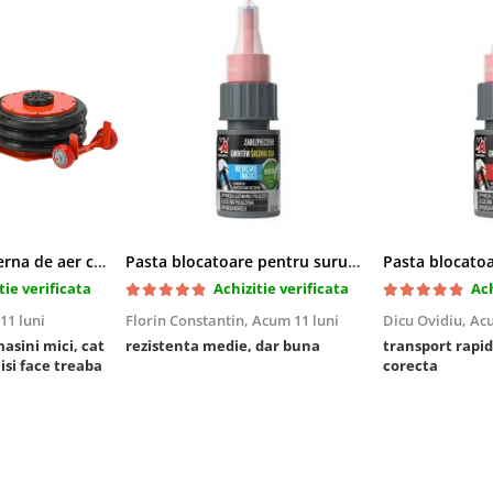
Cric pneumatic perna de aer cu inaltator 6T
Pasta blocatoare pentru suruburi,rezistenta medie
tie verificata
Achizitie verificata
Ach
11 luni
Florin Constantin,
Acum 11 luni
Dicu Ovidiu,
Acu
masini mici, cat
rezistenta medie, dar buna
transport rapid
 isi face treaba
corecta