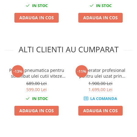
IN STOC
IN STOC
Mini
Nissan
ADAUGA IN COS
ADAUGA IN COS
Opel
Peugeot
Renault
Rover
ALTI CLIENTI AU CUMPARAT
Saab
Seat
Skoda
Pompa pneumatica pentru
Recuperator profesional
-13%
-11%
schimbat ulei cutii viteze
pentru ulei uzat prin
Suzuki
automate 10 litri 13
scurgere sau extractie pe la
689,00 Lei
1.900,00 Lei
Universale
adaptoare
joja cu vas gradat 80L
599,00 Lei
1.699,00 Lei
Volkswagen
IN STOC
LA COMANDA
Volvo
Scule pentru tinichigerie
ADAUGA IN COS
ADAUGA IN COS
Scule Pneumatice
Accesorii Pneumatice
Alte scule pneumatice