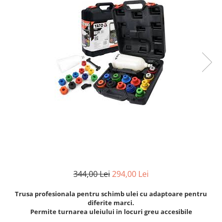
Clima/Aer conditionat
Cricuri cutie viteze
Dispozitive de sablat & accesorii
Dispozitive spalat piese
Dulapuri Bancuri Carucioare
Bancuri de lucru
Carucioare pentru marfa
Cutii pentru scule
Dulapuri echipate
Dulapuri pentru scule
Module scule
Echipamente De Sudura
Aparate taiere cu plasma
344,00 Lei
294,00 Lei
Autogen
Trusa profesionala pentru schimb ulei cu adaptoare pentru
Invertoare Sudura
diferite marci.
Magneti fixare sudura
Permite turnarea uleiului in locuri greu accesibile