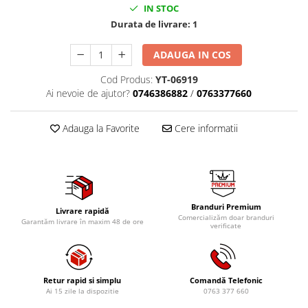
Mig-Mag
IN STOC
Sudura In Puncte
Durata de livrare:
1
Tig-Wig
ADAUGA IN COS
Pompe si Cilindri Hidraulici
Prese pentru arcuri
Cod Produs:
YT-06919
Ai nevoie de ajutor?
0746386882
/
0763377660
Redresoare,Roboti Pornire,Cabluri
Curent
Adauga la Favorite
Cere informatii
Schimb ulei
Accesorii schimb ulei
Chei buson baie ulei
Chei filtru ulei
Branduri Premium
Recuperatoare de ulei
Livrare rapidă
Comercializăm doar branduri
Garantăm livrare în maxim 48 de ore
verificate
Scule Ajutatoare
Scule De Mana si Unelte
Aparate de nituit si capsat
Retur rapid si simplu
Comandă Telefonic
Burghie
Ai 15 zile la dispozitie
0763 377 660
Capsatoare tapiterie