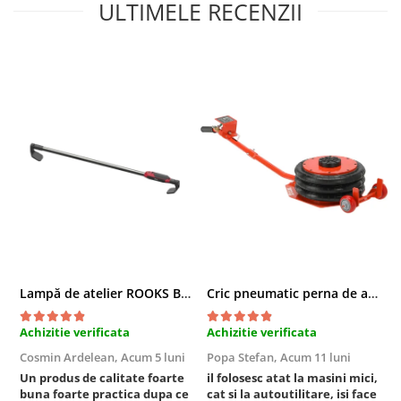
ULTIMELE RECENZII
Chei cu clichet
Compresoare
Filtre Pneumatice
Furtune Aer Comprimat
Masini de gaurit si taiat
Pistoale de vopsit
Pistoale Pneumatice
Polizoare biax
Scule pentru nituit si capsat
Slefuitoare Pneumatice
Scule speciale
Diagnoza si masurari
Lampă de atelier ROOKS B2 HYBRID pentru capotă, 2000 lumeni, 5000 mAh
Cric pneumatic perna de aer cu inaltator 6T
Injectoare
Motor
Achizitie verificata
Achizitie verificata
A
Rulmenti,Bucsi si Extractoare
Cosmin Ardelean,
Acum 5 luni
Popa Stefan,
Acum 11 luni
F
Sistem directie
Un produs de calitate foarte
il folosesc atat la masini mici,
r
buna foarte practica dupa ce
cat si la autoutilitare, isi face
Sistem franare