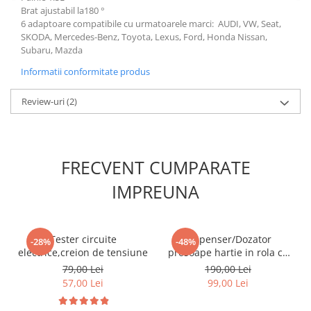
Brat ajustabil la180 °
Slefuitoare electrice
6 adaptoare compatibile cu urmatoarele marci:
AUDI, VW, Seat,
Scule fixare distributie
SKODA, Mercedes-Benz, Toyota, Lexus, Ford, Honda Nissan,
Subaru, Mazda
Alfa romeo
Informatii conformitate produs
Audi
Bmw
Review-uri
(2)
Chevrolet
Chrysler
Citroen
FRECVENT CUMPARATE
Dacia
Fiat
IMPREUNA
Ford
Jaguar
Jeep
Tester circuite
Dispenser/Dozator
-28%
-48%
electrice,creion de tensiune
prosoape hartie in rola cu
Lancia
derulare centrala 20cm
79,00 Lei
190,00 Lei
Land Rover
CELTEX Megamini
57,00 Lei
99,00 Lei
Mazda
Mercedes