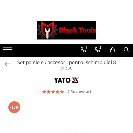
Toate Produsele
Scule Service Auto
Chei Si Truse De Chei
1
2
Chei combinate
Chei Combinate Cu Clichet
Set palnie cu accesorii pentru schimb ulei 8
Chei Cotite
piese
Chei speciale
Clesti Si Seturi De Clesti
Clesti autoblocanti
2 Review-uri
Clesti pentru sertizat
Clesti pentru sigurante
-15%
Clesti reglabili pentru tevi
Clesti service auto
Clesti universali