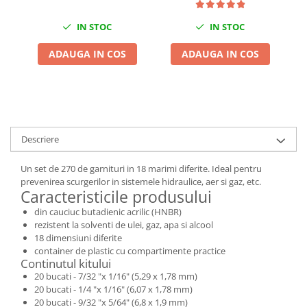
Chei Dinamometrice
IN STOC
IN STOC
Ciocane Dalti si Dornuri
Gresoare
ADAUGA IN COS
ADAUGA IN COS
Reparat Filete
Scule Electrice
Aeroterme si Incalzitoare
Aparate de spalat cu presiune
Aspiratoare industriale
Descriere
Lampi si Lanterne
Un set de 270 de garnituri in 18 marimi diferite. Ideal pentru
Masini de insurubat si gaurit
prevenirea scurgerilor in sistemele hidraulice, aer si gaz, etc.
Masini de polishat
Caracteristicile produsului
Pistoale aer cald
din cauciuc butadienic acrilic (HNBR)
rezistent la solventi de ulei, gaz, apa si alcool
Pistoale de lipit
18 dimensiuni diferite
Pistoale electrice de impact
container de plastic cu compartimente practice
Continutul kitului
Polizoare unghiulare
20 bucati - 7/32 "x 1/16" (5,29 x 1,78 mm)
Rindele
20 bucati - 1/4 "x 1/16" (6,07 x 1,78 mm)
Slefuitoare electrice
20 bucati - 9/32 "x 5/64" (6,8 x 1,9 mm)