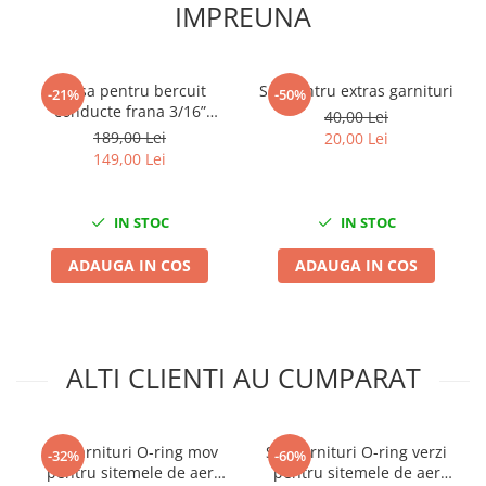
IMPREUNA
Nissan
Opel
Peugeot
Trusa pentru bercuit
Set pentru extras garnituri
-21%
-50%
Renault
conducte frana 3/16”
40,00 Lei
Rover
4.75mm
189,00 Lei
20,00 Lei
Saab
149,00 Lei
Seat
Skoda
IN STOC
IN STOC
Suzuki
ADAUGA IN COS
ADAUGA IN COS
Universale
Volkswagen
Volvo
Scule pentru tinichigerie
ALTI CLIENTI AU CUMPARAT
Scule Pneumatice
Accesorii Pneumatice
Alte scule pneumatice
Set garnituri O-ring mov
Set garnituri O-ring verzi
-32%
-60%
pentru sitemele de aer
pentru sitemele de aer
Chei cu clichet