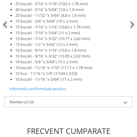
20 bucati - 5/16 "x 1/16" (7,65 x 1,78 mm)
Scule fixare distributie
40 bucati - 5/16 "x 5/64" (7,8 x 1,9 mm)
Alfa romeo
20 bucati - 11/32 "x 5/64" (8,8 x 1,9 mm)
10 bucati - 3/8 "x 5/64" (10 x 2 mm)
Audi
15 bucati - 7/16 "x 1/16" (10,82 x 1,78 mm)
Bmw
15 bucati - 7/16 "x 5/64" (11 x 2 mm)
Chevrolet
15 bucati - 7/16 "x 3/32" (10,77 x 2,62 mm)
15 bucati - 1/2 "x 5/64" (12 x 2 mm)
Chrysler
10 bucati - 9/16 "x 1/16" (13,9 x 1,8 mm)
Citroen
10 bucati - 9/16 "x 3/32" (13,95 x 2,62 mm)
Dacia
10 bucati - 5/8 "x 5/64" (15 x 2 mm)
10 bucati - 11/16 "x 1/16" (17,17 x 1,78 mm)
Fiat
10 buc - 11/16 "x 1/8" (17,04 x 3,53)
Ford
10 bucati - 11/16 "x 5/64" (17 x 2 mm)
Jaguar
Informatii conformitate produs
Jeep
Lancia
Review-uri
(0)
Land Rover
Mazda
Mercedes
FRECVENT CUMPARATE
Mini