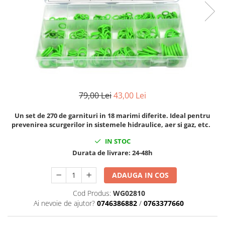
Cricuri cutie viteze
Tubulare de impact 3/4
Dispozitive de sablat & accesorii
Tubulare 1/2
Dispozitive spalat piese
Tubulare 1/2 bihexagonale
Dulapuri Bancuri Carucioare
Tubulare 1/2 hexagonale
Bancuri de lucru
Tubulare 1/4
Carucioare pentru marfa
Tubulare 3/4
Cutii pentru scule
79,00 Lei
43,00 Lei
Tubulare 3/8
Dulapuri echipate
Un set de 270 de garnituri in 18 marimi diferite. Ideal pentru
Dulapuri pentru scule
prevenirea scurgerilor in sistemele hidraulice, aer si gaz, etc.
Module scule
IN STOC
Echipamente De Sudura
Durata de livrare:
24-48h
Aparate taiere cu plasma
Autogen
ADAUGA IN COS
Invertoare Sudura
Cod Produs:
WG02810
Magneti fixare sudura
Ai nevoie de ajutor?
0746386882
/
0763377660
Mig-Mag
Sudura In Puncte