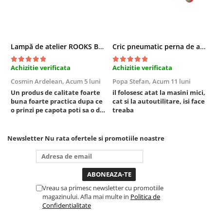
Sisteme de ridicare si sustinere
Capre Auto
Cricuri Hidraulice
Lampă de atelier ROOKS B2 HYBRID pentru capotă, 2000 lumeni, 5000 mAh
Cric pneumatic perna de aer cu inaltator 6T
Surubelnite Si Biti
Truse de biti
Achizitie verificata
Achizitie verificata
A
Truse de surubelnite
Cosmin Ardelean,
Acum 5 luni
Popa Stefan,
Acum 11 luni
F
Vulcanizare
Un produs de calitate foarte
il folosesc atat la masini mici,
r
buna foarte practica dupa ce
cat si la autoutilitare, isi face
Masini de dejantat roti
o prinzi pe capota poti sa o dai
treaba
Masini de echilibrat roti
mai in stanga sau in dreapta
unde ai nevoie lumina
Piese de schimb
puternica si de la baterie care
Newsletter
Nu rata ofertele si promotiile noastre
Scule Vulcanizare
tine destul de mult dar daca o
bagi la priza nu mai ai treaba
toata ziua ,ce...
Vreau sa primesc newsletter cu promotiile
magazinului. Afla mai multe in
Politica de
Confidentialitate