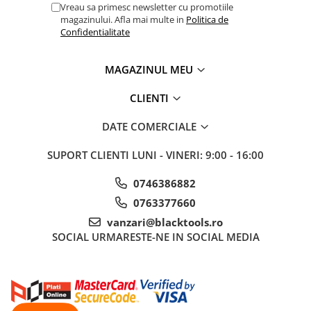
Vreau sa primesc newsletter cu promotiile
Truse si Accesorii 3/4
magazinului. Afla mai multe in
Politica de
Confidentialitate
Truse si Accesorii 3/8
Truse si acesorii de impact
MAGAZINUL MEU
Accesorii de impact 1"
CLIENTI
Accesorii de impact 1/2
Accesorii de impact 3/4
DATE COMERCIALE
Truse de adaptoare
SUPORT CLIENTI
LUNI - VINERI: 9:00 - 16:00
Truse de biti de impact
Tubulare de impact 1"
0746386882
Tubulare de impact 1/2
0763377660
Tubulare de impact 3/4
vanzari@blacktools.ro
Tubulare 1/2
SOCIAL
URMARESTE-NE IN SOCIAL MEDIA
Tubulare 1/2 bihexagonale
Tubulare 1/2 hexagonale
Tubulare 1/4
Tubulare 3/4