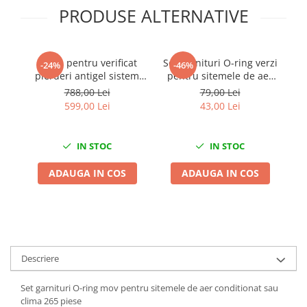
PRODUSE ALTERNATIVE
Chei de Forta
Chei Dinamometrice
Ciocane Dalti si Dornuri
Trusa pentru verificat
Set garnituri O-ring verzi
T
-24%
-46%
Gresoare
pierderi antigel sistem
pentru sitemele de aer
Reparat Filete
racire 28 piese
conditionat sau clima 270
788,00 Lei
79,00 Lei
piese
Scule Electrice
599,00 Lei
43,00 Lei
Aeroterme si Incalzitoare
Aparate de spalat cu presiune
IN STOC
IN STOC
Aspiratoare industriale
ADAUGA IN COS
ADAUGA IN COS
Lampi si Lanterne
Masini de insurubat si gaurit
Masini de polishat
Pistoale aer cald
Pistoale de lipit
Descriere
Pistoale electrice de impact
Polizoare unghiulare
Set garnituri O-ring mov pentru sitemele de aer conditionat sau
clima 265 piese
Rindele