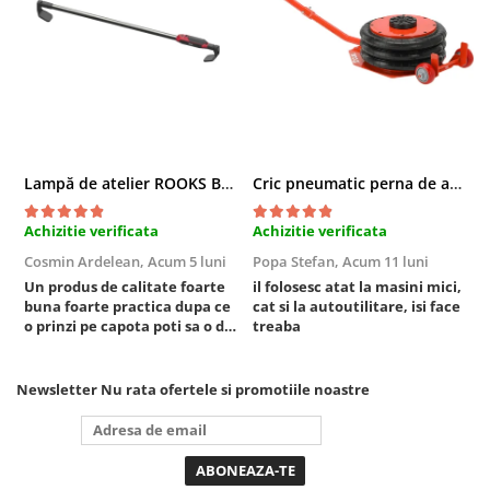
Sistem Vibro-Power
Sisteme de ridicare si sustinere
Capre Auto
Cricuri Hidraulice
Surubelnite Si Biti
Lampă de atelier ROOKS B2 HYBRID pentru capotă, 2000 lumeni, 5000 mAh
Cric pneumatic perna de aer cu inaltator 6T
Truse de biti
Truse de surubelnite
Achizitie verificata
Achizitie verificata
A
Vulcanizare
Cosmin Ardelean,
Acum 5 luni
Popa Stefan,
Acum 11 luni
F
Masini de dejantat roti
Un produs de calitate foarte
il folosesc atat la masini mici,
r
Masini de echilibrat roti
buna foarte practica dupa ce
cat si la autoutilitare, isi face
o prinzi pe capota poti sa o dai
treaba
Piese de schimb
mai in stanga sau in dreapta
Scule Vulcanizare
unde ai nevoie lumina
puternica si de la baterie care
Truse de scule si accesorii
Newsletter
Nu rata ofertele si promotiile noastre
tine destul de mult dar daca o
Truse de scule
bagi la priza nu mai ai treaba
toata ziua ,ce...
Truse si accesorii 1/2
Truse si Accesorii 1/4