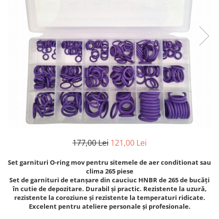
Clima/Aer conditionat
Cricuri cutie viteze
Dispozitive de sablat & accesorii
Dispozitive spalat piese
Dulapuri Bancuri Carucioare
Bancuri de lucru
Carucioare pentru marfa
Cutii pentru scule
Dulapuri echipate
Dulapuri pentru scule
177,00 Lei
121,00 Lei
Module scule
Echipamente De Sudura
Set garnituri O-ring mov pentru sitemele de aer conditionat sau
Aparate taiere cu plasma
clima 265 piese
Set de garnituri de etanșare din cauciuc HNBR de 265 de bucăți
Autogen
în cutie de depozitare. Durabil și practic. Rezistente la uzură,
Invertoare Sudura
rezistente la coroziune și rezistente la temperaturi ridicate.
Excelent pentru ateliere personale și profesionale.
Magneti fixare sudura