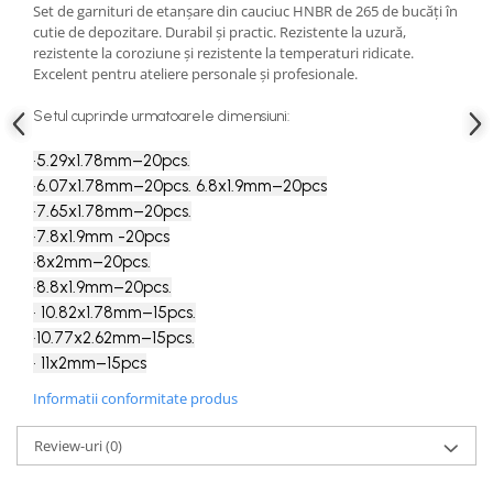
Set de garnituri de etanșare din cauciuc HNBR de 265 de bucăți în
Slefuitoare electrice
cutie de depozitare. Durabil și practic. Rezistente la uzură,
Scule fixare distributie
rezistente la coroziune și rezistente la temperaturi ridicate.
Excelent pentru ateliere personale și profesionale.
Alfa romeo
Audi
Setul cuprinde urmatoarele dimensiuni:
Bmw
•5.29x1.78mm–20pcs.
Chevrolet
•6.07x1.78mm–20pcs.
6.8x1.9mm–20pcs
Chrysler
•7.65x1.78mm–20pcs.
Citroen
•7.8x1.9mm -20pcs
Dacia
•8x2mm–20pcs.
Fiat
•8.8x1.9mm–20pcs.
• 10.82x1.78mm–15pcs.
Ford
•10.77x2.62mm–15pcs.
Jaguar
• 11x2mm–15pcs
Jeep
Informatii conformitate produs
Lancia
Land Rover
Review-uri
(0)
Mazda
Mercedes