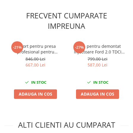
Mini
FRECVENT CUMPARATE
Nissan
Opel
IMPREUNA
Peugeot
Renault
Rover
Suport pentru presa
Trusa pentru demontat
-21%
-27%
profesional pentru
injectoare Ford 2.0 TDCI
Saab
asamblarea și
EcoBlue
846,00 Lei
799,00 Lei
Seat
dezasamblarea butucilor,
667,00 Lei
587,00 Lei
Skoda
rulmenților și silent
blocurilor
Suzuki
IN STOC
IN STOC
Universale
Volkswagen
ADAUGA IN COS
ADAUGA IN COS
Volvo
Scule pentru tinichigerie
Scule Pneumatice
ALTI CLIENTI AU CUMPARAT
Accesorii Pneumatice
Alte scule pneumatice