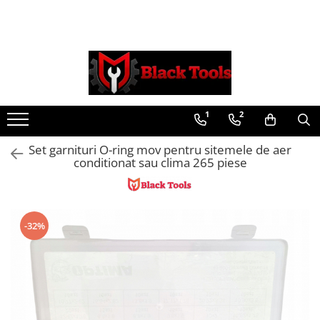
Toate Produsele
Scule Service Auto
Chei Si Truse De Chei
1
2
Chei combinate
Chei Combinate Cu Clichet
Set garnituri O-ring mov pentru sitemele de aer
Chei Cotite
conditionat sau clima 265 piese
Chei speciale
Clesti Si Seturi De Clesti
Clesti autoblocanti
-32%
Clesti pentru sertizat
Clesti pentru sigurante
Clesti reglabili pentru tevi
Clesti service auto
Clesti universali