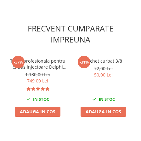
Scule fixare distributie
Alfa romeo
Audi
FRECVENT CUMPARATE
Bmw
IMPREUNA
Chevrolet
Chrysler
Citroen
Trusa profesionala pentru
Clichet curbat 3/8
-37%
-31%
Dacia
extras injectoare Delphi
72,00 Lei
Fiat
Denso Bosch si Siemens 40
1.180,00 Lei
50,00 Lei
piese
Ford
749,00 Lei
Jaguar
Jeep
IN STOC
IN STOC
Lancia
ADAUGA IN COS
ADAUGA IN COS
Land Rover
Mazda
Mercedes
Mini