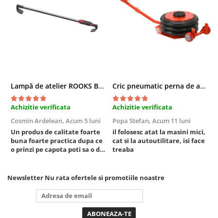
Compresoare
Filtre Pneumatice
Furtune Aer Comprimat
Masini de gaurit si taiat
Pistoale de vopsit
Pistoale Pneumatice
Polizoare biax
Lampă de atelier ROOKS B2 HYBRID pentru capotă, 2000 lumeni, 5000 mAh
Cric pneumatic perna de aer cu inaltator 6T
Scule pentru nituit si capsat
Achizitie verificata
Achizitie verificata
A
Slefuitoare Pneumatice
Cosmin Ardelean,
Acum 5 luni
Popa Stefan,
Acum 11 luni
F
Scule speciale
Un produs de calitate foarte
il folosesc atat la masini mici,
r
Diagnoza si masurari
buna foarte practica dupa ce
cat si la autoutilitare, isi face
Injectoare
o prinzi pe capota poti sa o dai
treaba
mai in stanga sau in dreapta
Motor
unde ai nevoie lumina
Rulmenti,Bucsi si Extractoare
puternica si de la baterie care
Newsletter
Nu rata ofertele si promotiile noastre
tine destul de mult dar daca o
Sistem directie
bagi la priza nu mai ai treaba
Sistem franare
toata ziua ,ce...
Sistem Vibro-Power