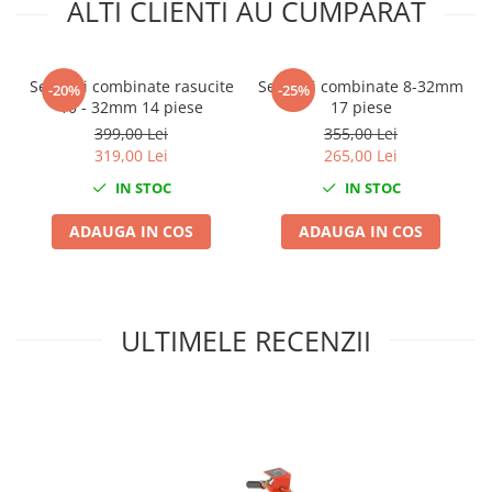
ALTI CLIENTI AU CUMPARAT
Nissan
Opel
Peugeot
Set chei combinate rasucite
Set chei combinate 8-32mm
-20%
-25%
Renault
10 - 32mm 14 piese
17 piese
Rover
399,00 Lei
355,00 Lei
Saab
319,00 Lei
265,00 Lei
Seat
IN STOC
IN STOC
Skoda
ADAUGA IN COS
ADAUGA IN COS
Suzuki
Universale
Volkswagen
Volvo
ULTIMELE RECENZII
Scule pentru tinichigerie
Scule Pneumatice
Accesorii Pneumatice
Alte scule pneumatice
Chei cu clichet