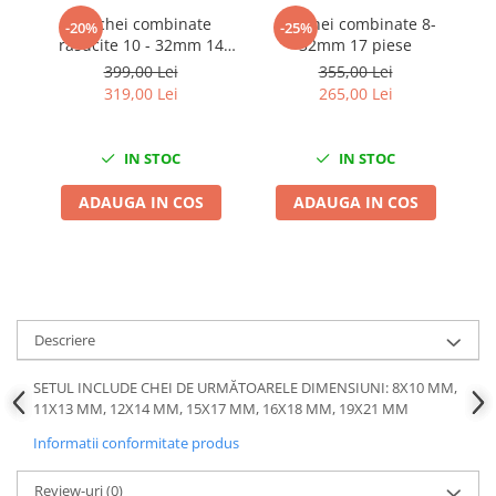
Chei Dinamometrice
Set chei combinate
Set chei combinate 8-
-20%
-25%
Ciocane Dalti si Dornuri
rasucite 10 - 32mm 14
32mm 17 piese
piese
p
399,00 Lei
355,00 Lei
Gresoare
319,00 Lei
265,00 Lei
Reparat Filete
Scule Electrice
IN STOC
IN STOC
Aeroterme si Incalzitoare
Aparate de spalat cu presiune
ADAUGA IN COS
ADAUGA IN COS
Aspiratoare industriale
Lampi si Lanterne
Masini de insurubat si gaurit
Masini de polishat
Pistoale aer cald
Descriere
Pistoale de lipit
SETUL INCLUDE CHEI DE URMĂTOARELE DIMENSIUNI: 8X10 MM,
Pistoale electrice de impact
11X13 MM, 12X14 MM, 15X17 MM, 16X18 MM, 19X21 MM
Polizoare unghiulare
Informatii conformitate produs
Rindele
Slefuitoare electrice
Review-uri
(0)