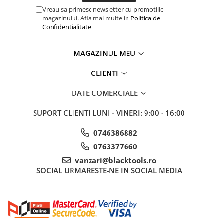
Sisteme de ridicare si sustinere
Vreau sa primesc newsletter cu promotiile
magazinului. Afla mai multe in
Politica de
Capre Auto
Confidentialitate
Cricuri Hidraulice
Surubelnite Si Biti
MAGAZINUL MEU
Truse de biti
CLIENTI
Truse de surubelnite
Vulcanizare
DATE COMERCIALE
Masini de dejantat roti
SUPORT CLIENTI
LUNI - VINERI: 9:00 - 16:00
Masini de echilibrat roti
Piese de schimb
0746386882
Scule Vulcanizare
0763377660
vanzari@blacktools.ro
SOCIAL
URMARESTE-NE IN SOCIAL MEDIA