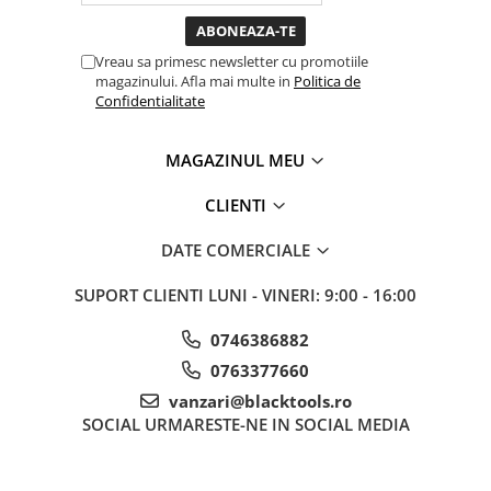
toata ziua ,ce...
Sisteme de ridicare si sustinere
Capre Auto
Vreau sa primesc newsletter cu promotiile
magazinului. Afla mai multe in
Politica de
Cricuri Hidraulice
Confidentialitate
Surubelnite Si Biti
Truse de biti
MAGAZINUL MEU
Truse de surubelnite
Vulcanizare
CLIENTI
Masini de dejantat roti
DATE COMERCIALE
Masini de echilibrat roti
Piese de schimb
SUPORT CLIENTI
LUNI - VINERI: 9:00 - 16:00
Scule Vulcanizare
0746386882
0763377660
vanzari@blacktools.ro
SOCIAL
URMARESTE-NE IN SOCIAL MEDIA