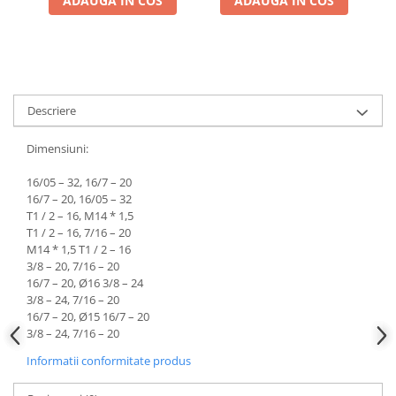
ADAUGA IN COS
ADAUGA IN COS
Chei Dinamometrice
Ciocane Dalti si Dornuri
Gresoare
Reparat Filete
Scule Electrice
Descriere
Aeroterme si Incalzitoare
Dimensiuni:
Aparate de spalat cu presiune
Aspiratoare industriale
16/05 – 32, 16/7 – 20
16/7 – 20, 16/05 – 32
Lampi si Lanterne
T1 / 2 – 16, M14 * 1,5
Masini de insurubat si gaurit
T1 / 2 – 16, 7/16 – 20
Masini de polishat
M14 * 1,5 T1 / 2 – 16
3/8 – 20, 7/16 – 20
Pistoale aer cald
16/7 – 20, Ø16 3/8 – 24
Pistoale de lipit
3/8 – 24, 7/16 – 20
Pistoale electrice de impact
16/7 – 20, Ø15 16/7 – 20
3/8 – 24, 7/16 – 20
Polizoare unghiulare
Rindele
Informatii conformitate produs
Slefuitoare electrice