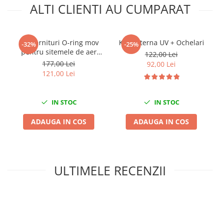
ALTI CLIENTI AU CUMPARAT
Nissan
Opel
Peugeot
Set garnituri O-ring mov
Kit lanterna UV + Ochelari
Renault
-32%
-25%
pentru sitemele de aer
122,00 Lei
Rover
conditionat sau clima 265
177,00 Lei
92,00 Lei
Saab
piese
121,00 Lei
Seat
Skoda
IN STOC
IN STOC
Suzuki
Universale
ADAUGA IN COS
ADAUGA IN COS
Volkswagen
Volvo
Scule pentru tinichigerie
ULTIMELE RECENZII
Scule Pneumatice
Accesorii Pneumatice
Alte scule pneumatice
Chei cu clichet