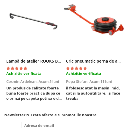
Compresoare
Filtre Pneumatice
Furtune Aer Comprimat
Masini de gaurit si taiat
Pistoale de vopsit
Pistoale Pneumatice
Polizoare biax
Scule pentru nituit si capsat
Lampă de atelier ROOKS B2 HYBRID pentru capotă, 2000 lumeni, 5000 mAh
Cric pneumatic perna de aer cu inaltator 6T
Slefuitoare Pneumatice
Scule speciale
Achizitie verificata
Achizitie verificata
A
Diagnoza si masurari
Cosmin Ardelean,
Acum 5 luni
Popa Stefan,
Acum 11 luni
F
Injectoare
Un produs de calitate foarte
il folosesc atat la masini mici,
r
buna foarte practica dupa ce
cat si la autoutilitare, isi face
Motor
o prinzi pe capota poti sa o dai
treaba
Rulmenti,Bucsi si Extractoare
mai in stanga sau in dreapta
unde ai nevoie lumina
Sistem directie
puternica si de la baterie care
Newsletter
Nu rata ofertele si promotiile noastre
Sistem franare
tine destul de mult dar daca o
bagi la priza nu mai ai treaba
Sistem Vibro-Power