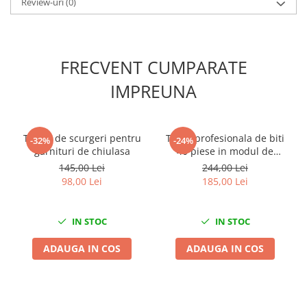
Review-uri
(0)
Scule fixare distributie
Alfa romeo
Audi
FRECVENT CUMPARATE
Bmw
Chevrolet
IMPREUNA
Chrysler
Citroen
Dacia
Tester de scurgeri pentru
Trusa profesionala de biti
-32%
-24%
garnituri de chiulasa
40 piese in modul de
Fiat
spuma
145,00 Lei
244,00 Lei
Ford
98,00 Lei
185,00 Lei
Jaguar
Jeep
IN STOC
IN STOC
Lancia
Land Rover
ADAUGA IN COS
ADAUGA IN COS
Mazda
Mercedes
Mini