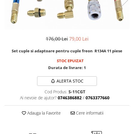
Cricuri cutie viteze
Tubulare de impact 3/4
Dispozitive de sablat & accesorii
Tubulare 1/2
Dispozitive spalat piese
Tubulare 1/2 bihexagonale
Dulapuri Bancuri Carucioare
Tubulare 1/2 hexagonale
Bancuri de lucru
Tubulare 1/4
176,00 Lei
79,00 Lei
Carucioare pentru marfa
Tubulare 3/4
Set cuple si adaptoare pentru cuple freon R134A 11 piese
Cutii pentru scule
Tubulare 3/8
STOC EPUIZAT
Dulapuri echipate
Durata de livrare:
1
Dulapuri pentru scule
Module scule
ALERTA STOC
Echipamente De Sudura
Cod Produs:
S-11CGT
Aparate taiere cu plasma
Ai nevoie de ajutor?
0746386882
/
0763377660
Autogen
Invertoare Sudura
Adauga la Favorite
Cere informatii
Magneti fixare sudura
Mig-Mag
Sudura In Puncte