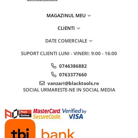
Truse si Accesorii 3/4
MAGAZINUL MEU
Truse si Accesorii 3/8
Truse si acesorii de impact
CLIENTI
Accesorii de impact 1"
DATE COMERCIALE
Accesorii de impact 1/2
Accesorii de impact 3/4
SUPORT CLIENTI
LUNI - VINERI: 9:00 - 16:00
Truse de adaptoare
0746386882
Truse de biti de impact
0763377660
Tubulare de impact 1"
vanzari@blacktools.ro
Tubulare de impact 1/2
SOCIAL
URMARESTE-NE IN SOCIAL MEDIA
Tubulare de impact 3/4
Tubulare 1/2
Tubulare 1/2 bihexagonale
Tubulare 1/2 hexagonale
Tubulare 1/4
Tubulare 3/4