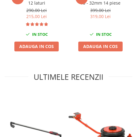
12 laturi
10 - 32mm 14 piese
Chei cu clichet
290,00 Lei
399,00 Lei
Compresoare
215,00 Lei
319,00 Lei
Filtre Pneumatice
Furtune Aer Comprimat
IN STOC
IN STOC
Masini de gaurit si taiat
ADAUGA IN COS
ADAUGA IN COS
Pistoale de vopsit
Pistoale Pneumatice
Polizoare biax
Scule pentru nituit si capsat
ULTIMELE RECENZII
Slefuitoare Pneumatice
Scule speciale
Diagnoza si masurari
Injectoare
Motor
Rulmenti,Bucsi si Extractoare
Sistem directie
Sistem franare