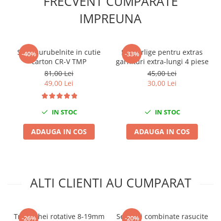
FRECVENT CUMPARATE
Mini
IMPREUNA
Nissan
Opel
Peugeot
Set 6 surubelnite in cutie
Set carlige pentru extras
-40%
-33%
carton CR-V TMP
garnituri extra-lungi 4 piese
Renault
81,00 Lei
45,00 Lei
Rover
49,00 Lei
30,00 Lei
Saab
Seat
IN STOC
IN STOC
Skoda
Suzuki
ADAUGA IN COS
ADAUGA IN COS
Universale
Volkswagen
Volvo
Scule pentru tinichigerie
ALTI CLIENTI AU CUMPARAT
Scule Pneumatice
Accesorii Pneumatice
Trusa chei rotative 8-19mm
Set chei combinate rasucite
-26%
-20%
Alte scule pneumatice