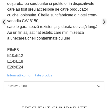
deșurubarea șuruburilor și piulițelor în dispozitivele
Slefuitoare electrice
care au fost
greu accesibile
de către
producător
Scule fixare distributie
cu
chei
obișnuite.
Cheile sunt fabricate din oțel crom-
Alfa romeo
vanadiu CrV 6150,
Audi
care le garantează rezistența și durata de viață lungă.
Bmw
Au un finisaj satinat estetic care minimizează
Chevrolet
alunecarea cheii contaminate cu ulei
Chrysler
E6xE8
Citroen
E10xE12
Dacia
E14xE18
Fiat
E20xE24
Ford
Informatii conformitate produs
Jaguar
Jeep
Review-uri
(0)
Lancia
Land Rover
Mazda
Mercedes