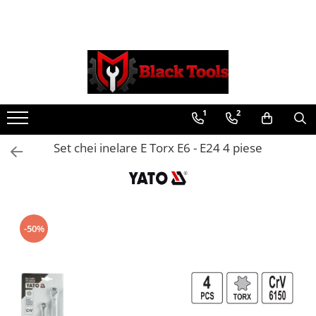
Toate Produsele
Scule Service Auto
Chei Si Truse De Chei
1
2
Chei combinate
Chei Combinate Cu Clichet
Set chei inelare E Torx E6 - E24 4 piese
Chei Cotite
Chei speciale
Clesti Si Seturi De Clesti
Clesti autoblocanti
-50%
Clesti pentru sertizat
Clesti pentru sigurante
Clesti reglabili pentru tevi
Clesti service auto
Clesti universali