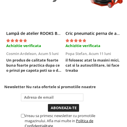
Sistem Vibro-Power
Sisteme de ridicare si sustinere
Capre Auto
Cricuri Hidraulice
Lampă de atelier ROOKS B2 HYBRID pentru capotă, 2000 lumeni, 5000 mAh
Cric pneumatic perna de aer cu inaltator 6T
Surubelnite Si Biti
Achizitie verificata
Achizitie verificata
A
Truse de biti
Cosmin Ardelean,
Acum 5 luni
Popa Stefan,
Acum 11 luni
F
Truse de surubelnite
Un produs de calitate foarte
il folosesc atat la masini mici,
r
Vulcanizare
buna foarte practica dupa ce
cat si la autoutilitare, isi face
o prinzi pe capota poti sa o dai
treaba
Masini de dejantat roti
mai in stanga sau in dreapta
Masini de echilibrat roti
unde ai nevoie lumina
puternica si de la baterie care
Piese de schimb
Newsletter
Nu rata ofertele si promotiile noastre
tine destul de mult dar daca o
Scule Vulcanizare
bagi la priza nu mai ai treaba
Truse de scule si accesorii
toata ziua ,ce...
Truse de scule
Vreau sa primesc newsletter cu promotiile
Truse si accesorii 1/2
magazinului. Afla mai multe in
Politica de
Truse si Accesorii 1/4
Confidentialitate