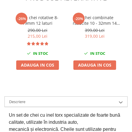
Chei de Forta
Chei Dinamometrice
Trusa chei rotative 8-
Set chei combinate
-26%
-20%
Ciocane Dalti si Dornuri
19mm 12 laturi
rasucite 10 - 32mm 14
piese
Gresoare
290,00 Lei
399,00 Lei
215,00 Lei
319,00 Lei
Reparat Filete
Scule Electrice
IN STOC
IN STOC
Aeroterme si Incalzitoare
Aparate de spalat cu presiune
ADAUGA IN COS
ADAUGA IN COS
Aspiratoare industriale
Lampi si Lanterne
Masini de insurubat si gaurit
Masini de polishat
Pistoale aer cald
Descriere
Pistoale de lipit
Un set de chei cu inel torx specializate de foarte bună
Pistoale electrice de impact
calitate, utilizate în industria auto,
Polizoare unghiulare
mecanică și electronică.
Cheile sunt utilizate pentru
Rindele