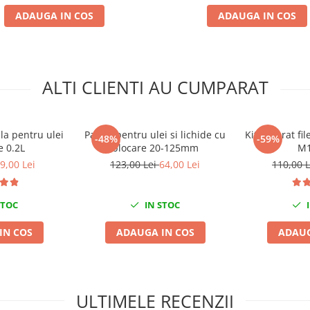
ADAUGA IN COS
ADAUGA IN COS
ALTI CLIENTI AU CUMPARAT
la pentru ulei
Palnie pentru ulei si lichide cu
Kit reparat fi
-48%
-59%
e 0.2L
blocare 20-125mm
M1
9,00 Lei
123,00 Lei
64,00 Lei
110,00 
STOC
IN STOC
I
IN COS
ADAUGA IN COS
ADAUG
ULTIMELE RECENZII