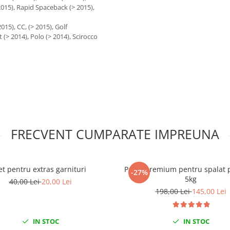
2015), Rapid Spaceback (> 2015),
015), CC, (> 2015), Golf
t (> 2014), Polo (> 2014), Scirocco
FRECVENT CUMPARATE IMPREUNA
et pentru extras garnituri
Pasta premium pentru spalat 
-27%
5kg
40,00 Lei
20,00 Lei
198,00 Lei
145,00 Lei
IN STOC
IN STOC