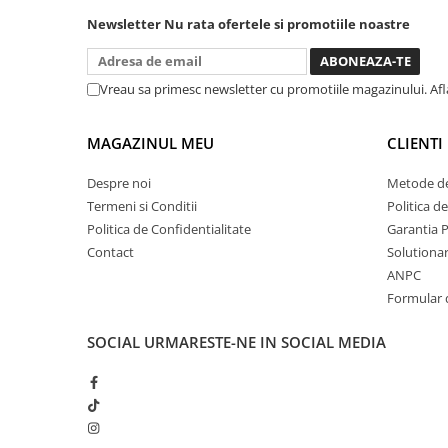
nevoie lumina puternica si de la
baterie care tine destul de mult
Newsletter
Nu rata ofertele si promotiile noastre
Chei cu clichet
dar daca o bagi la priza nu mai ai
Compresoare
treaba toata ziua ,ce...
Filtre Pneumatice
Vreau sa primesc newsletter cu promotiile magazinului. Af
Furtune Aer Comprimat
Masini de gaurit si taiat
MAGAZINUL MEU
CLIENTI
Pistoale de vopsit
Pistoale Pneumatice
Despre noi
Metode de
Termeni si Conditii
Politica d
Polizoare biax
Politica de Confidentialitate
Garantia 
Scule pentru nituit si capsat
Contact
Solutionare
Slefuitoare Pneumatice
ANPC
Scule speciale
Formular 
Diagnoza si masurari
SOCIAL
URMARESTE-NE IN SOCIAL MEDIA
Injectoare
Motor
Rulmenti,Bucsi si Extractoare
Sistem directie
Sistem franare