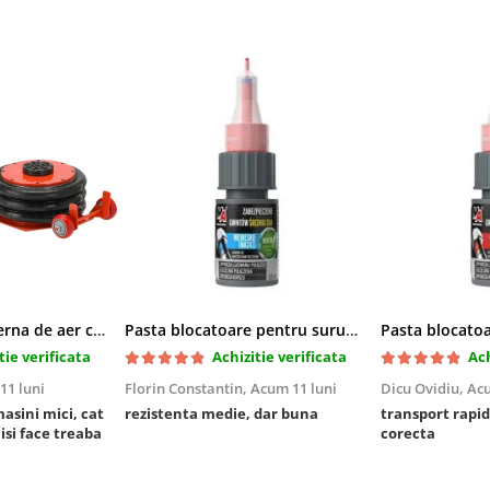
Cric pneumatic perna de aer cu inaltator 6T
Pasta blocatoare pentru suruburi,rezistenta medie
tie verificata
Achizitie verificata
Ach
11 luni
Florin Constantin,
Acum 11 luni
Dicu Ovidiu,
Acu
masini mici, cat
rezistenta medie, dar buna
transport rapid
 isi face treaba
corecta