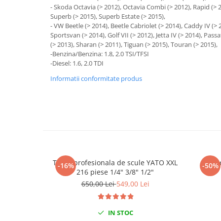
- Skoda Octavia (> 2012), Octavia Combi (> 2012), Rapid (> 
Chei de Forta
Superb (> 2015), Superb Estate (> 2015),
Chei Dinamometrice
- VW Beetle (> 2014), Beetle Cabriolet (> 2014), Caddy IV (> 2
Sportsvan (> 2014), Golf VII (> 2012), Jetta IV (> 2014), Passa
Ciocane Dalti si Dornuri
(> 2013), Sharan (> 2011), Tiguan (> 2015), Touran (> 2015),
Gresoare
-Benzina/Benzina: 1.8, 2.0 TSI/TFSI
Reparat Filete
-Diesel: 1.6, 2.0 TDI
Scule Electrice
Informatii conformitate produs
Aeroterme si Incalzitoare
Aparate de spalat cu presiune
Aspiratoare industriale
Lampi si Lanterne
Masini de insurubat si gaurit
Masini de polishat
Trusa profesionala de scule YATO XXL
S
-16%
-50%
Pistoale aer cald
216 piese 1/4" 3/8" 1/2"
Pistoale de lipit
650,00 Lei
549,00 Lei
Pistoale electrice de impact
Polizoare unghiulare
IN STOC
Rindele