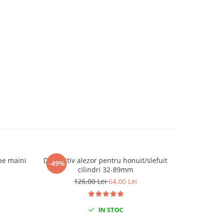
pe maini
Dispozitiv alezor pentru honuit/slefuit
Set pent
-49%
-40%
cilindri 32-89mm
fa
126,00 Lei
64,00 Lei
IN STOC