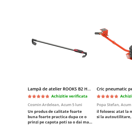
Mini
Nissan
Opel
Peugeot
Renault
Rover
Saab
Seat
Skoda
Suzuki
Universale
Lampă de atelier ROOKS B2 HYBRID pentru capotă, 2000 lumeni, 5000 mAh
Volkswagen
Achizitie verificata
Achizi
Volvo
Cosmin Ardelean,
Acum 5 luni
Popa Stefan,
Acum 
Scule pentru tinichigerie
Un produs de calitate foarte
il folosesc atat la 
Scule Pneumatice
buna foarte practica dupa ce o
si la autoutilitare,
prinzi pe capota poti sa o dai mai
Accesorii Pneumatice
in stanga sau in dreapta unde ai
Alte scule pneumatice