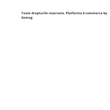
Sistem Vibro-Power
Toate drepturile rezervate.
Platforma E-commerce by
Sisteme de ridicare si sustinere
Gomag
Capre Auto
Cricuri Hidraulice
Surubelnite Si Biti
Truse de biti
Truse de surubelnite
Vulcanizare
Masini de dejantat roti
Masini de echilibrat roti
Piese de schimb
Scule Vulcanizare
Truse de scule si accesorii
Truse de scule
Truse si accesorii 1/2
Truse si Accesorii 1/4