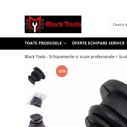
Toate Produsele
Scule Service Auto
Chei Si Truse De Chei
TOATE PRODUSELE
OFERTE ECHIPARE SERVICE
Chei combinate
Chei Combinate Cu Clichet
Black Tools - Echipamente si scule profesionale /
Scul
Chei Cotite
Chei speciale
-50%
Clesti Si Seturi De Clesti
Clesti autoblocanti
Clesti pentru sertizat
Clesti pentru sigurante
Clesti reglabili pentru tevi
Clesti service auto
Clesti universali