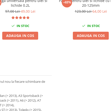
nga universala pentru ulei si
Palnie pentru ulei si lichide cu
%
-48%
lichide 0.2L
20-125mm
97,00 Lei
49,00 Lei
123,00 Lei
64,00 Lei
IN STOC
IN STOC
ADAUGA IN COS
ADAUGA IN COS
 unul nou la fiecare schimbare de
dan (> 2013), A3 Sportsback (>
back (> 2011), A6 (> 2012), A7
T (> 2014),
 ST (> 2013), Toledo (> 2015),