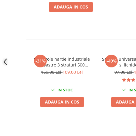
Slefuitoare electrice
ADAUGA IN COS
Scule fixare distributie
Alfa romeo
Audi
Bmw
Chevrolet
Chrysler
Set 2 role hartie industriale
Seringa universa
-31%
-49%
Citroen
albastre 3 straturi 500
si lichid
portii,170M/rola 34x22cm Mega
Dacia
159,00 Lei
109,00 Lei
97,00 Lei
4
Blue
Fiat
Ford
IN STOC
IN 
Jaguar
ADAUGA IN COS
ADAUGA 
Jeep
Lancia
Land Rover
Mazda
Mercedes