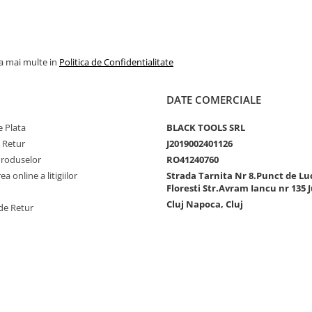
la mai multe in
Politica de Confidentialitate
DATE COMERCIALE
 Plata
BLACK TOOLS SRL
e Retur
J2019002401126
Produselor
RO41240760
a online a litigiilor
Strada Tarnita Nr 8.Punct de Lu
Floresti Str.Avram Iancu nr 135 J
Cluj Napoca, Cluj
de Retur