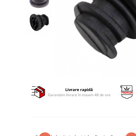
Clima/Aer conditionat
Cricuri cutie viteze
Dispozitive de sablat & accesorii
Dispozitive spalat piese
Dulapuri Bancuri Carucioare
Bancuri de lucru
Carucioare pentru marfa
Cutii pentru scule
Dulapuri echipate
Dulapuri pentru scule
Module scule
Livrare rapidă
Garantăm livrare în maxim 48 de ore
Echipamente De Sudura
Aparate taiere cu plasma
Autogen
Invertoare Sudura
Magneti fixare sudura