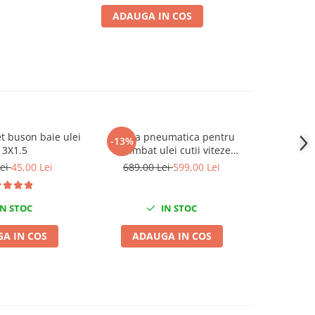
ADAUGA IN COS
let buson baie ulei
Pompa pneumatica pentru
Kit reparat
-13%
-55%
3X1.5
schimbat ulei cutii viteze
automate 10 litri 13 adaptoare
Lei
45,00 Lei
689,00 Lei
599,00 Lei
110,
N STOC
IN STOC
A IN COS
ADAUGA IN COS
ADA