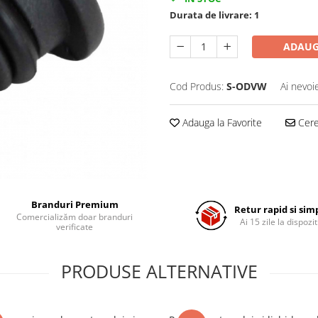
Durata de livrare:
1
ADAUG
Cod Produs:
S-ODVW
Ai nevoi
Adauga la Favorite
Cere 
Branduri Premium
Retur rapid si sim
Comercializăm doar branduri
Ai 15 zile la dispozit
verificate
PRODUSE ALTERNATIVE