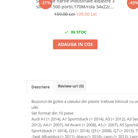
Set 2 role hartie industriale albastre 3
Seri
Mig-Mag
-31%
-49
straturi 500 portii,170M/rola 34x22cm
Sudura In Puncte
Mega Blue
159,00 Lei
109,00 Lei
Tig-Wig
Pompe si Cilindri Hidraulici
IN STOC
Prese pentru arcuri
ADAUGA IN COS
Redresoare,Roboti Pornire,Cabluri
Curent
Schimb ulei
Accesorii schimb ulei
Chei buson baie ulei
Chei filtru ulei
Review-uri
(0)
Descriere
Recuperatoare de ulei
Buşonul de golire a uleiului din plastic trebuie înlocuit cu
Scule Ajutatoare
ulei.
Scule De Mana si Unelte
Set format din 10 piese
Audi A1 (> 2014), A1 Sportsback (> 2014), A3 (> 2012), A3 Se
Aparate de nituit si capsat
2012), A4 (> 2007), A4 Avant (> 2008), A5 (> 2007), A5 Sports
Burghie
Sportsback (> 2014), Q3 (> 2014), Q5 (> 2008), Q7 (> 2015), T
-Seat Alhambra (> 2011), Ateca (> 2016), Leon (> 2012), Leon
Capsatoare tapiterie