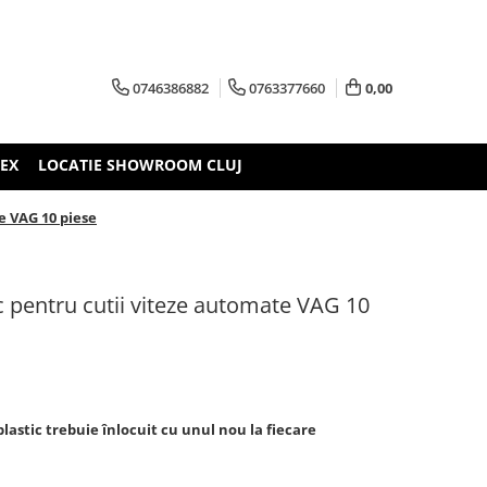
0746386882
0763377660
0,00
TEX
LOCATIE SHOWROOM CLUJ
e VAG 10 piese
c pentru cutii viteze automate VAG 10
plastic trebuie înlocuit cu unul nou la fiecare