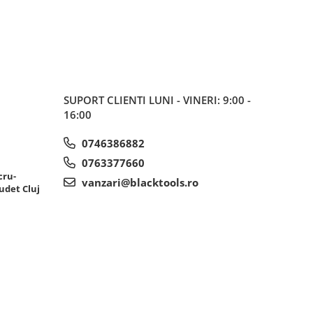
SUPORT CLIENTI
LUNI - VINERI: 9:00 -
16:00
0746386882
0763377660
cru-
vanzari@blacktools.ro
udet Cluj