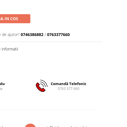
A IN COS
e de ajutor?
0746386882
/
0763377660
informatii
plu
Comandă Telefonic
ie
0763 377 660