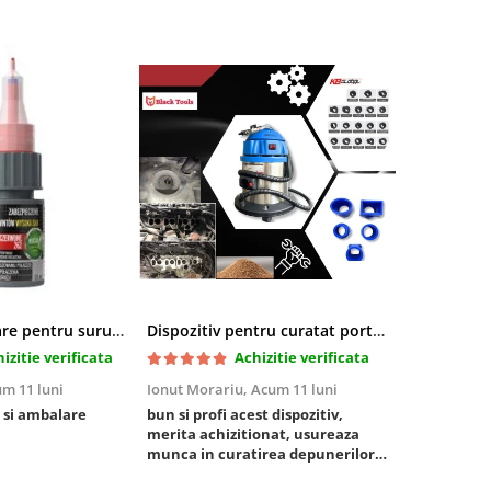
Pasta blocatoare pentru suruburi,rezistenta inalta
Dispozitiv pentru curatat porturi admisie si evacuare fara demontare cu coji de nuca si accesorii incluse
izitie verificata
Achizitie verificata
m 11 luni
Ionut Morariu,
Acum 11 luni
Marian Stat
 si ambalare
bun si profi acest dispozitiv,
un pachet ra
merita achizitionat, usureaza
foarte bun, 
munca in curatirea depunerilor
rezistent
de carbon in admisie