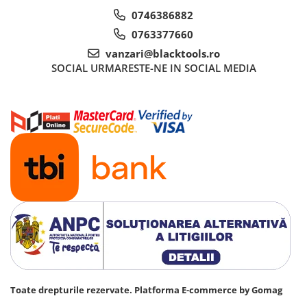
0746386882
Truse si Accesorii 3/4
0763377660
Truse si Accesorii 3/8
vanzari@blacktools.ro
Truse si acesorii de impact
SOCIAL
URMARESTE-NE IN SOCIAL MEDIA
Accesorii de impact 1"
Accesorii de impact 1/2
Accesorii de impact 3/4
Truse de adaptoare
Truse de biti de impact
Tubulare de impact 1"
Tubulare de impact 1/2
Tubulare de impact 3/4
Tubulare 1/2
Tubulare 1/2 bihexagonale
Tubulare 1/2 hexagonale
Tubulare 1/4
Toate drepturile rezervate.
Platforma E-commerce by Gomag
Tubulare 3/4