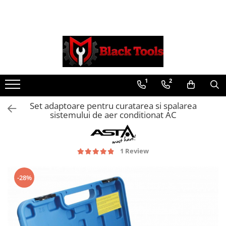
Toate Produsele
Scule Service Auto
Chei Si Truse De Chei
1
2
Chei combinate
Chei Combinate Cu Clichet
Set adaptoare pentru curatarea si spalarea
Chei Cotite
sistemului de aer conditionat AC
Chei speciale
Clesti Si Seturi De Clesti
1 Review
Clesti autoblocanti
Clesti pentru sertizat
Clesti pentru sigurante
-28%
Clesti reglabili pentru tevi
Clesti service auto
Clesti universali