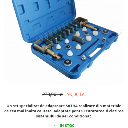
Clima/Aer conditionat
Cricuri cutie viteze
Dispozitive de sablat & accesorii
Dispozitive spalat piese
Dulapuri Bancuri Carucioare
Bancuri de lucru
Carucioare pentru marfa
Cutii pentru scule
Dulapuri echipate
Dulapuri pentru scule
Module scule
Echipamente De Sudura
278,00 Lei
199,00 Lei
Aparate taiere cu plasma
Un set specializat de adaptoare SATRA realizate din materiale
Autogen
de cea mai inalta calitate, adaptate pentru curatarea si clatirea
Invertoare Sudura
sistemului de aer conditionat.
Magneti fixare sudura
IN STOC