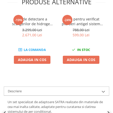
PRODUSE ALTERNATIVE
Chei de Forta
Chei Dinamometrice
Kit de detectare a
Trusa pentru verificat
Ciocane Dalti si Dornuri
-19%
-24%
scurgerilor de hidrogen
pierderi antigel sistem
pe
Gresoare
pentru sistemele de aer
racire 28 piese
3.299,00 Lei
788,00 Lei
Reparat Filete
conditionat
2.671,00 Lei
599,00 Lei
Scule Electrice
Aeroterme si Incalzitoare
LA COMANDA
IN STOC
Aparate de spalat cu presiune
ADAUGA IN COS
ADAUGA IN COS
Aspiratoare industriale
Lampi si Lanterne
Masini de insurubat si gaurit
Masini de polishat
Pistoale aer cald
Descriere
Pistoale de lipit
Pistoale electrice de impact
Un set specializat de adaptoare SATRA realizate din materiale de
Polizoare unghiulare
cea mai inalta calitate, adaptate pentru curatarea si clatirea
sistemului de aer conditionat.
Rindele