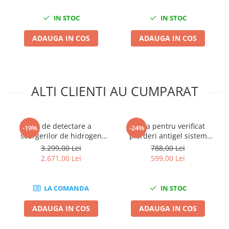
Mini
IN STOC
IN STOC
Nissan
Opel
ADAUGA IN COS
ADAUGA IN COS
Peugeot
Renault
Rover
ALTI CLIENTI AU CUMPARAT
Saab
Seat
Skoda
Kit de detectare a
Trusa pentru verificat
-19%
-24%
Suzuki
scurgerilor de hidrogen
pierderi antigel sistem
Universale
pentru sistemele de aer
racire 28 piese
3.299,00 Lei
788,00 Lei
conditionat
Volkswagen
2.671,00 Lei
599,00 Lei
Volvo
Scule pentru tinichigerie
LA COMANDA
IN STOC
Scule Pneumatice
ADAUGA IN COS
ADAUGA IN COS
Accesorii Pneumatice
Alte scule pneumatice