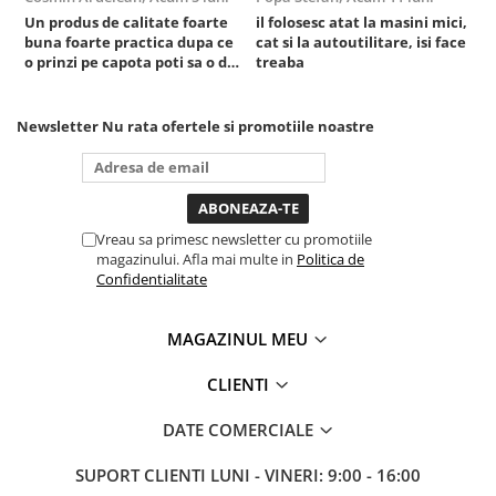
Un produs de calitate foarte
il folosesc atat la masini mici,
r
Sistem Vibro-Power
buna foarte practica dupa ce
cat si la autoutilitare, isi face
Sisteme de ridicare si sustinere
o prinzi pe capota poti sa o dai
treaba
mai in stanga sau in dreapta
Capre Auto
unde ai nevoie lumina
puternica si de la baterie care
Cricuri Hidraulice
Newsletter
Nu rata ofertele si promotiile noastre
tine destul de mult dar daca o
Surubelnite Si Biti
bagi la priza nu mai ai treaba
toata ziua ,ce...
Truse de biti
Truse de surubelnite
Vreau sa primesc newsletter cu promotiile
Vulcanizare
magazinului. Afla mai multe in
Politica de
Confidentialitate
Masini de dejantat roti
Masini de echilibrat roti
Piese de schimb
MAGAZINUL MEU
Scule Vulcanizare
CLIENTI
Truse de scule si accesorii
Truse de scule
DATE COMERCIALE
Truse si accesorii 1/2
SUPORT CLIENTI
LUNI - VINERI: 9:00 - 16:00
Truse si Accesorii 1/4