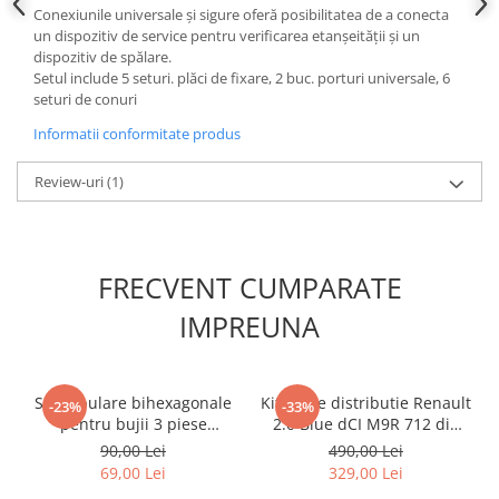
Conexiunile universale și sigure oferă posibilitatea de a conecta
Slefuitoare electrice
un dispozitiv de service pentru verificarea etanșeității și un
Scule fixare distributie
dispozitiv de spălare.
Setul include 5 seturi. plăci de fixare, 2 buc. porturi universale, 6
Alfa romeo
seturi de conuri
Audi
Informatii conformitate produs
Bmw
Chevrolet
Review-uri
(1)
Chrysler
Citroen
Dacia
FRECVENT CUMPARATE
Fiat
IMPREUNA
Ford
Jaguar
Jeep
Set tubulare bihexagonale
Kit fixare distributie Renault
-23%
-33%
Lancia
pentru bujii 3 piese
2.0 Blue dCI M9R 712 din
Land Rover
14,16,18mm 3/8"
2020
90,00 Lei
490,00 Lei
Mazda
69,00 Lei
329,00 Lei
Mercedes