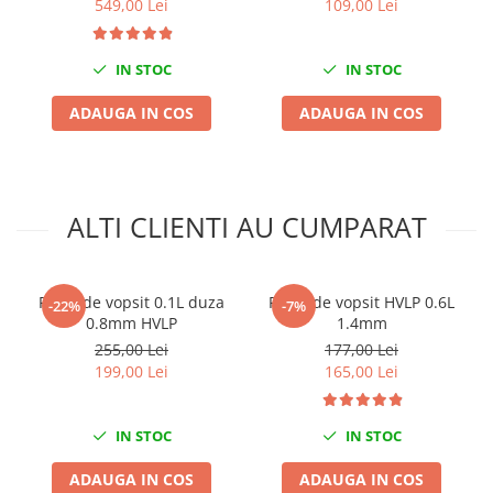
549,00 Lei
109,00 Lei
Nissan
Opel
Peugeot
IN STOC
IN STOC
Renault
ADAUGA IN COS
ADAUGA IN COS
Rover
Saab
Seat
Skoda
ALTI CLIENTI AU CUMPARAT
Suzuki
Universale
Volkswagen
Pistol de vopsit 0.1L duza
Pistol de vopsit HVLP 0.6L
-22%
-7%
0.8mm HVLP
1.4mm
Volvo
255,00 Lei
177,00 Lei
Scule pentru tinichigerie
199,00 Lei
165,00 Lei
Scule Pneumatice
Accesorii Pneumatice
IN STOC
IN STOC
Alte scule pneumatice
ADAUGA IN COS
ADAUGA IN COS
Chei cu clichet