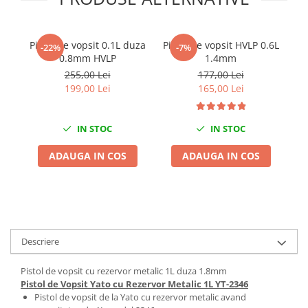
Chei Dinamometrice
Ciocane Dalti si Dornuri
Gresoare
Pistol de vopsit 0.1L duza
Pistol de vopsit HVLP 0.6L
-22%
-7%
0.8mm HVLP
1.4mm
im
Reparat Filete
pe
255,00 Lei
177,00 Lei
Scule Electrice
199,00 Lei
165,00 Lei
Aeroterme si Incalzitoare
Aparate de spalat cu presiune
IN STOC
IN STOC
Aspiratoare industriale
Lampi si Lanterne
ADAUGA IN COS
ADAUGA IN COS
Masini de insurubat si gaurit
Masini de polishat
Pistoale aer cald
Pistoale de lipit
Descriere
Pistoale electrice de impact
Polizoare unghiulare
Pistol de vopsit cu rezervor metalic 1L duza 1.8mm
Rindele
Pistol de Vopsit Yato cu Rezervor Metalic 1L YT-2346
Pistol de vopsit de la Yato cu rezervor metalic avand
Slefuitoare electrice