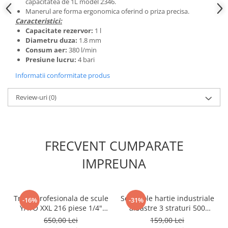
capacitatea de 1L model 2346.
Scule fixare distributie
Manerul are forma ergonomica oferind o priza precisa.
Caracteristici:
Alfa romeo
Capacitate rezervor:
1 l
Audi
Diametru duza:
1.8 mm
Bmw
Consum aer:
380 l/min
Presiune lucru:
4 bari
Chevrolet
Chrysler
Informatii conformitate produs
Citroen
Review-uri
(0)
Dacia
Fiat
Ford
Jaguar
FRECVENT CUMPARATE
Jeep
IMPREUNA
Lancia
Land Rover
Mazda
Trusa profesionala de scule
Set 2 role hartie industriale
-16%
-31%
Mercedes
YATO XXL 216 piese 1/4"
albastre 3 straturi 500
3/8" 1/2"
portii,170M/rola 34x22cm
650,00 Lei
159,00 Lei
Mini
Mega Blue