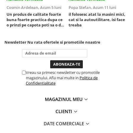
Sisteme de ridicare si sustinere
Cosmin Ardelean,
Acum 5 luni
Popa Stefan,
Acum 11 luni
F
Un produs de calitate foarte
il folosesc atat la masini mici,
r
Capre Auto
buna foarte practica dupa ce
cat si la autoutilitare, isi face
Cricuri Hidraulice
o prinzi pe capota poti sa o dai
treaba
Surubelnite Si Biti
mai in stanga sau in dreapta
unde ai nevoie lumina
Truse de biti
puternica si de la baterie care
Newsletter
Nu rata ofertele si promotiile noastre
tine destul de mult dar daca o
Truse de surubelnite
bagi la priza nu mai ai treaba
Vulcanizare
toata ziua ,ce...
Masini de dejantat roti
Masini de echilibrat roti
Vreau sa primesc newsletter cu promotiile
magazinului. Afla mai multe in
Politica de
Piese de schimb
Confidentialitate
Scule Vulcanizare
MAGAZINUL MEU
CLIENTI
DATE COMERCIALE