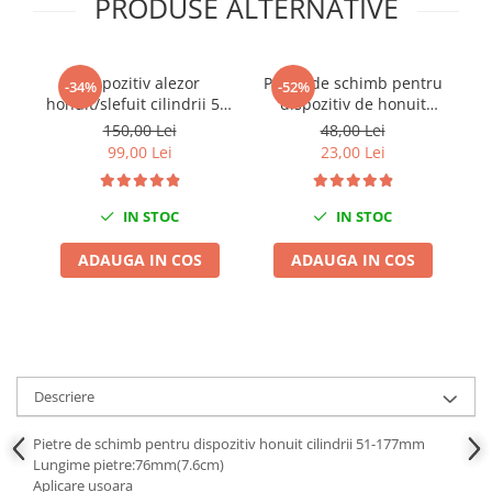
PRODUSE ALTERNATIVE
Chei Dinamometrice
Ciocane Dalti si Dornuri
Gresoare
Dispozitiv alezor
Pietre de schimb pentru
Te
-34%
-52%
Reparat Filete
honuit/slefuit cilindrii 51-
dispozitiv de honuit
177mm
cilindrii 32-89mm
Scule Electrice
150,00 Lei
48,00 Lei
99,00 Lei
23,00 Lei
Aeroterme si Incalzitoare
Aparate de spalat cu presiune
IN STOC
IN STOC
Aspiratoare industriale
Lampi si Lanterne
ADAUGA IN COS
ADAUGA IN COS
Masini de insurubat si gaurit
Masini de polishat
Pistoale aer cald
Pistoale de lipit
Pistoale electrice de impact
Descriere
Polizoare unghiulare
Pietre de schimb pentru dispozitiv honuit cilindrii 51-177mm
Rindele
Lungime pietre:76mm(7.6cm)
Slefuitoare electrice
Aplicare usoara