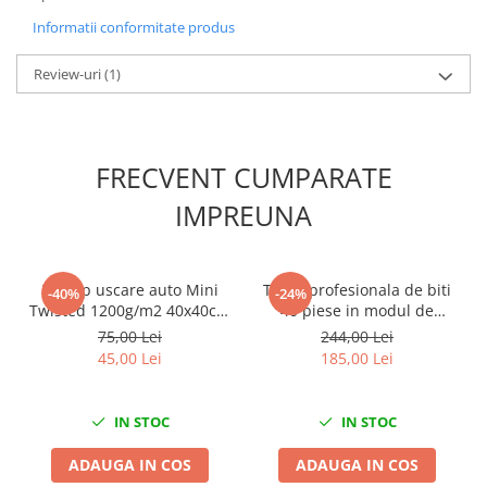
Scule fixare distributie
Informatii conformitate produs
Alfa romeo
Review-uri
(1)
Audi
Bmw
Chevrolet
Chrysler
FRECVENT CUMPARATE
Citroen
IMPREUNA
Dacia
Fiat
Ford
Prosop uscare auto Mini
Trusa profesionala de biti
-40%
-24%
Jaguar
Twisted 1200g/m2 40x40cm
40 piese in modul de
Jeep
King Dryer
spuma
75,00 Lei
244,00 Lei
45,00 Lei
185,00 Lei
Lancia
Land Rover
Mazda
IN STOC
IN STOC
Mercedes
ADAUGA IN COS
ADAUGA IN COS
Mini