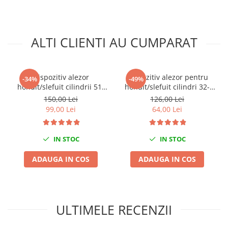
Nissan
Opel
Peugeot
ALTI CLIENTI AU CUMPARAT
Renault
Rover
Saab
Dispozitiv alezor
Dispozitiv alezor pentru
-34%
-49%
Seat
honuit/slefuit cilindrii 51-
honuit/slefuit cilindri 32-
177mm
89mm
Skoda
150,00 Lei
126,00 Lei
99,00 Lei
64,00 Lei
Suzuki
Universale
Volkswagen
IN STOC
IN STOC
Volvo
ADAUGA IN COS
ADAUGA IN COS
Scule pentru tinichigerie
Scule Pneumatice
Accesorii Pneumatice
ULTIMELE RECENZII
Alte scule pneumatice
Chei cu clichet