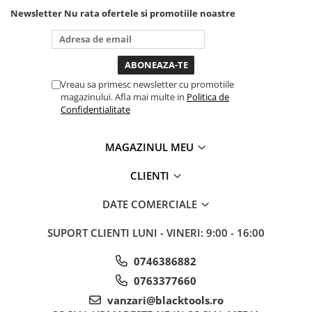
puternica si de la baterie care
Newsletter
Nu rata ofertele si promotiile noastre
Sisteme de ridicare si sustinere
tine destul de mult dar daca o
Capre Auto
bagi la priza nu mai ai treaba
toata ziua ,ce...
Cricuri Hidraulice
Surubelnite Si Biti
Vreau sa primesc newsletter cu promotiile
Truse de biti
magazinului. Afla mai multe in
Politica de
Confidentialitate
Truse de surubelnite
Vulcanizare
MAGAZINUL MEU
Masini de dejantat roti
Masini de echilibrat roti
CLIENTI
Piese de schimb
DATE COMERCIALE
Scule Vulcanizare
SUPORT CLIENTI
LUNI - VINERI: 9:00 - 16:00
0746386882
0763377660
vanzari@blacktools.ro