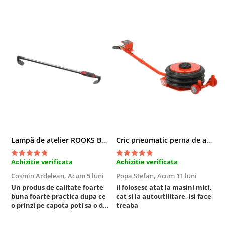
Compresoare
Filtre Pneumatice
Furtune Aer Comprimat
Masini de gaurit si taiat
Pistoale de vopsit
Pistoale Pneumatice
Polizoare biax
Scule pentru nituit si capsat
Slefuitoare Pneumatice
Scule speciale
Lampă de atelier ROOKS B2 HYBRID pentru capotă, 2000 lumeni, 5000 mAh
Cric pneumatic perna de aer cu inaltator 6T
Diagnoza si masurari
Injectoare
Achizitie verificata
Achizitie verificata
A
Motor
Cosmin Ardelean,
Acum 5 luni
Popa Stefan,
Acum 11 luni
F
Rulmenti,Bucsi si Extractoare
Un produs de calitate foarte
il folosesc atat la masini mici,
r
Sistem directie
buna foarte practica dupa ce
cat si la autoutilitare, isi face
o prinzi pe capota poti sa o dai
treaba
Sistem franare
mai in stanga sau in dreapta
Sistem Vibro-Power
unde ai nevoie lumina