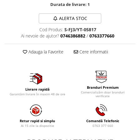
Durata de livrare:
1
Tig-Wig
Pompe si Cilindri Hidraulici
ALERTA STOC
Prese pentru arcuri
Cod Produs:
S-FJ3/YT-05817
Redresoare,Roboti Pornire,Cabluri
Ai nevoie de ajutor?
0746386882
/
0763377660
Curent
Schimb ulei
Adauga la Favorite
Cere informatii
Accesorii schimb ulei
Chei buson baie ulei
Chei filtru ulei
Recuperatoare de ulei
Branduri Premium
Livrare rapidă
Scule Ajutatoare
Comercializăm doar branduri
Garantăm livrare în maxim 48 de ore
verificate
Scule De Mana si Unelte
Aparate de nituit si capsat
Burghie
Retur rapid si simplu
Comandă Telefonic
Ai 15 zile la dispozitie
0763 377 660
Capsatoare tapiterie
Chei de Forta