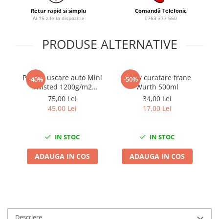
Retur rapid si simplu
Comandă Telefonic
Chei de Forta
Ai 15 zile la dispozitie
0763 377 660
Chei Dinamometrice
Ciocane Dalti si Dornuri
PRODUSE ALTERNATIVE
Gresoare
Reparat Filete
Scule Electrice
Prosop uscare auto Mini
Spray curatare frane
P
-40%
-50%
Twisted 1200g/m2
Wurth 500ml
Aeroterme si Incalzitoare
40x40cm King Dryer
75,00 Lei
34,00 Lei
Aparate de spalat cu presiune
45,00 Lei
17,00 Lei
Aspiratoare industriale
Lampi si Lanterne
IN STOC
IN STOC
Masini de insurubat si gaurit
Masini de polishat
ADAUGA IN COS
ADAUGA IN COS
Pistoale aer cald
Pistoale de lipit
Pistoale electrice de impact
Polizoare unghiulare
Descriere
Rindele