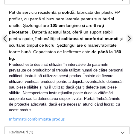
Slefuitoare electrice
Pat de serviciu rezistentă și
solidă,
fabricată din plastic PP
Scule fixare distributie
profilat, cu pernă și buzunare laterale pentru șuruburi și
Alfa romeo
unelte. Șezlongul are
105 cm
lungime și are
6 roți
Audi
pivotante
. Datorită acestui fapt, oferă un suport stabil
pentru spate, îmbunătățind
calitatea și confortul muncii
și
Bmw
scurtând timpul de lucru. Șezlongul are o manevrabilitate
Chevrolet
foarte bună. Capacitatea de încărcare este
de până la 150
Chrysler
kg.
Citroen
Produsul este destinat utilizării în intervalele de parametri
Dacia
prevăzute de producător și trebuie utilizat numai de către personal
calificat, instruit să utilizeze acest produs. Înainte de fiecare
Fiat
utilizare, verificați produsul pentru a depista eventualele deteriorări
Ford
sau piese slăbite și nu îl utilizați dacă găsiți defecte sau piese
slăbite. Nerespectarea instrucțiunilor poate duce la vătămări
Jaguar
corporale sau la deteriorarea dispozitivului. Purtați îmbrăcăminte
Jeep
de protecție adecvată, dacă este necesar, atunci când lucrați cu
Lancia
acest produs.
Land Rover
Informatii conformitate produs
Mazda
Review-uri
(1)
Mercedes