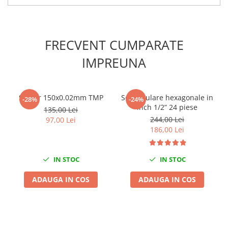
Mini
Nissan
Opel
FRECVENT CUMPARATE
Peugeot
IMPREUNA
Renault
Rover
Saab
Subler 150х0.02mm TMP
Set tubulare hexagonale in
-28%
-24%
Seat
inch 1/2” 24 piese
135,00 Lei
Skoda
244,00 Lei
97,00 Lei
186,00 Lei
Suzuki
Universale
Volkswagen
IN STOC
IN STOC
Volvo
ADAUGA IN COS
ADAUGA IN COS
Scule pentru tinichigerie
Scule Pneumatice
Accesorii Pneumatice
Alte scule pneumatice