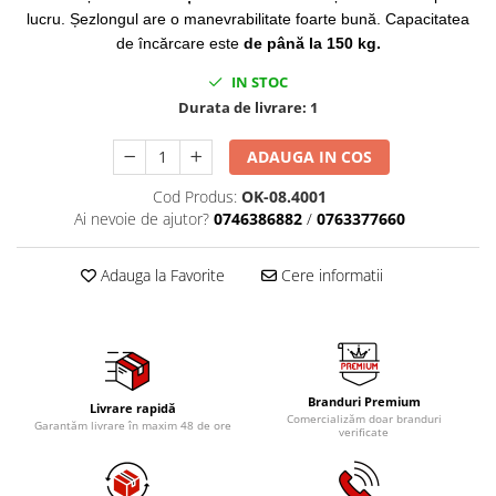
Mig-Mag
lucru. Șezlongul are o manevrabilitate foarte bună. Capacitatea
Sudura In Puncte
de încărcare este
de până la 150 kg.
Tig-Wig
IN STOC
Pompe si Cilindri Hidraulici
Durata de livrare:
1
Prese pentru arcuri
ADAUGA IN COS
Redresoare,Roboti Pornire,Cabluri
Curent
Cod Produs:
OK-08.4001
Schimb ulei
Ai nevoie de ajutor?
0746386882
/
0763377660
Accesorii schimb ulei
Adauga la Favorite
Cere informatii
Chei buson baie ulei
Chei filtru ulei
Recuperatoare de ulei
Scule Ajutatoare
Scule De Mana si Unelte
Branduri Premium
Livrare rapidă
Comercializăm doar branduri
Garantăm livrare în maxim 48 de ore
verificate
Aparate de nituit si capsat
Burghie
Capsatoare tapiterie