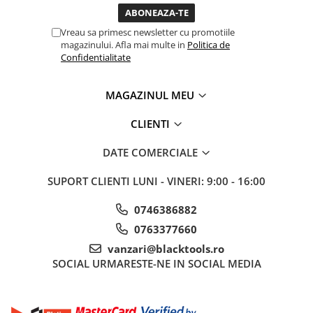
Truse si Accesorii 3/4
Vreau sa primesc newsletter cu promotiile
Truse si Accesorii 3/8
magazinului. Afla mai multe in
Politica de
Confidentialitate
Truse si acesorii de impact
Accesorii de impact 1"
MAGAZINUL MEU
Accesorii de impact 1/2
Accesorii de impact 3/4
CLIENTI
Truse de adaptoare
DATE COMERCIALE
Truse de biti de impact
Tubulare de impact 1"
SUPORT CLIENTI
LUNI - VINERI: 9:00 - 16:00
Tubulare de impact 1/2
0746386882
Tubulare de impact 3/4
0763377660
Tubulare 1/2
vanzari@blacktools.ro
Tubulare 1/2 bihexagonale
SOCIAL
URMARESTE-NE IN SOCIAL MEDIA
Tubulare 1/2 hexagonale
Tubulare 1/4
Tubulare 3/4