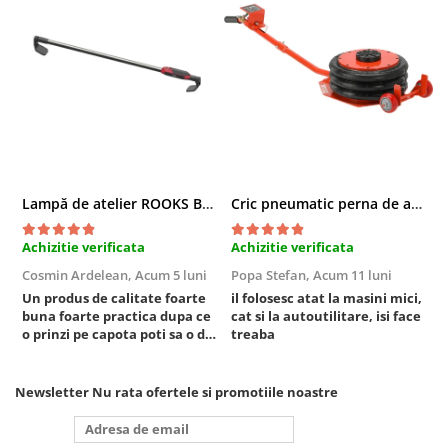
Sistem Vibro-Power
Sisteme de ridicare si sustinere
Capre Auto
Cricuri Hidraulice
Surubelnite Si Biti
Truse de biti
Truse de surubelnite
Lampă de atelier ROOKS B2 HYBRID pentru capotă, 2000 lumeni, 5000 mAh
Cric pneumatic perna de aer cu inaltator 6T
Vulcanizare
Achizitie verificata
Achizitie verificata
A
Masini de dejantat roti
Cosmin Ardelean,
Acum 5 luni
Popa Stefan,
Acum 11 luni
F
Masini de echilibrat roti
Un produs de calitate foarte
il folosesc atat la masini mici,
r
Piese de schimb
buna foarte practica dupa ce
cat si la autoutilitare, isi face
Scule Vulcanizare
o prinzi pe capota poti sa o dai
treaba
mai in stanga sau in dreapta
Truse de scule si accesorii
unde ai nevoie lumina
Truse de scule
puternica si de la baterie care
Newsletter
Nu rata ofertele si promotiile noastre
tine destul de mult dar daca o
Truse si accesorii 1/2
bagi la priza nu mai ai treaba
toata ziua ,ce...
Truse si Accesorii 1/4