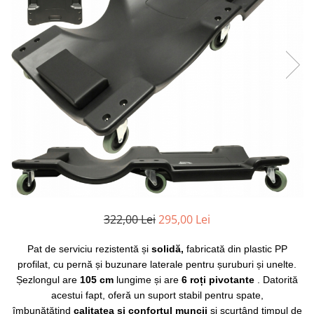
Clima/Aer conditionat
Cricuri cutie viteze
Dispozitive de sablat & accesorii
Dispozitive spalat piese
Dulapuri Bancuri Carucioare
Bancuri de lucru
Carucioare pentru marfa
Cutii pentru scule
Dulapuri echipate
Dulapuri pentru scule
Module scule
322,00 Lei
295,00 Lei
Echipamente De Sudura
Aparate taiere cu plasma
Pat de serviciu rezistentă și
solidă,
fabricată din plastic PP
Autogen
profilat, cu pernă și buzunare laterale pentru șuruburi și unelte.
Șezlongul are
105 cm
lungime și are
6 roți pivotante
. Datorită
Invertoare Sudura
acestui fapt, oferă un suport stabil pentru spate,
Magneti fixare sudura
îmbunătățind
calitatea și confortul muncii
și scurtând timpul de