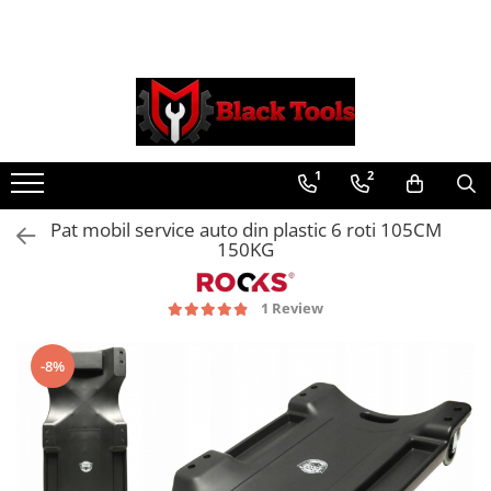
Toate Produsele
Scule Service Auto
Chei Si Truse De Chei
1
2
Chei combinate
Chei Combinate Cu Clichet
Pat mobil service auto din plastic 6 roti 105CM
Chei Cotite
150KG
Chei speciale
Clesti Si Seturi De Clesti
1 Review
Clesti autoblocanti
Clesti pentru sertizat
-8%
Clesti pentru sigurante
Clesti reglabili pentru tevi
Clesti service auto
Clesti universali