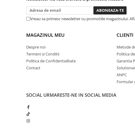
dar daca o bagi la priza nu mai ai
Sistem Vibro-Power
treaba toata ziua ,ce...
Sisteme de ridicare si sustinere
Vreau sa primesc newsletter cu promotiile magazinului. Af
Capre Auto
Cricuri Hidraulice
MAGAZINUL MEU
CLIENTI
Surubelnite Si Biti
Despre noi
Metode de
Truse de biti
Termeni si Conditii
Politica d
Truse de surubelnite
Politica de Confidentialitate
Garantia 
Vulcanizare
Contact
Solutionare
ANPC
Masini de dejantat roti
Formular 
Masini de echilibrat roti
Piese de schimb
SOCIAL
URMARESTE-NE IN SOCIAL MEDIA
Scule Vulcanizare
Truse de scule si accesorii
Truse de scule
Truse si accesorii 1/2
Truse si Accesorii 1/4