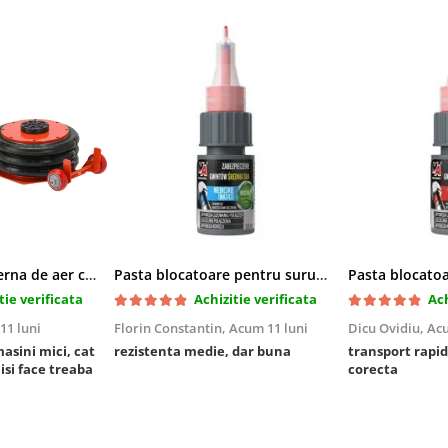
Cric pneumatic perna de aer cu inaltator 6T
Pasta blocatoare pentru suruburi,rezistenta medie
tie verificata
Achizitie verificata
Ach
11 luni
Florin Constantin,
Acum 11 luni
Dicu Ovidiu,
Acu
masini mici, cat
rezistenta medie, dar buna
transport rapid
 isi face treaba
corecta