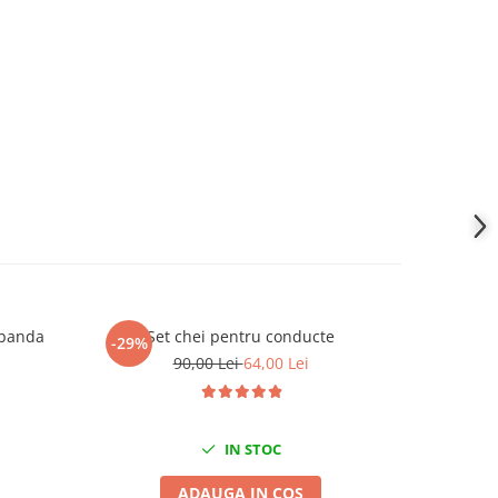
u banda
Set chei pentru conducte
Vas co
-29%
-27%
90,00 Lei
64,00 Lei
IN STOC
ADAUGA IN COS