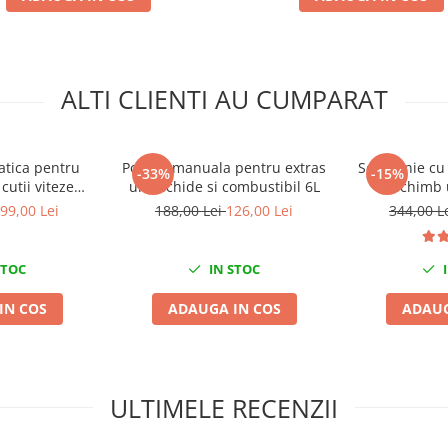
ALTI CLIENTI AU CUMPARAT
tica pentru
Pompa manuala pentru extras
Set palnie cu
-33%
-15%
cutii viteze
ulei,lichide si combustibil 6L
schimb u
i 13 adaptoare
99,00 Lei
188,00 Lei
126,00 Lei
344,00 L
STOC
IN STOC
I
IN COS
ADAUGA IN COS
ADAUG
ULTIMELE RECENZII