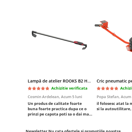
Chei cu clichet
Compresoare
Filtre Pneumatice
Furtune Aer Comprimat
Masini de gaurit si taiat
Pistoale de vopsit
Pistoale Pneumatice
Polizoare biax
Scule pentru nituit si capsat
Slefuitoare Pneumatice
Lampă de atelier ROOKS B2 HYBRID pentru capotă, 2000 lumeni, 5000 mAh
Scule speciale
Achizitie verificata
Achizi
Diagnoza si masurari
Cosmin Ardelean,
Acum 5 luni
Popa Stefan,
Acum 
Injectoare
Un produs de calitate foarte
il folosesc atat la 
Motor
buna foarte practica dupa ce o
si la autoutilitare,
prinzi pe capota poti sa o dai mai
Rulmenti,Bucsi si Extractoare
in stanga sau in dreapta unde ai
Sistem directie
nevoie lumina puternica si de la
baterie care tine destul de mult
Newsletter
Nu rata ofertele si promotiile noastre
Sistem franare