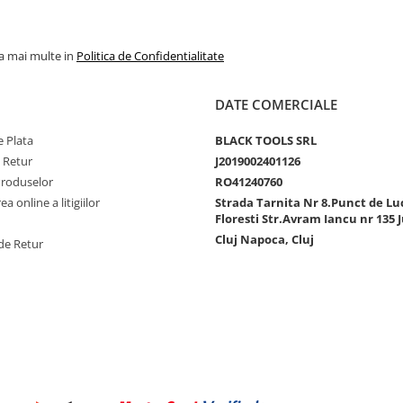
la mai multe in
Politica de Confidentialitate
DATE COMERCIALE
 Plata
BLACK TOOLS SRL
e Retur
J2019002401126
Produselor
RO41240760
a online a litigiilor
Strada Tarnita Nr 8.Punct de Lu
Floresti Str.Avram Iancu nr 135 J
Cluj Napoca, Cluj
de Retur