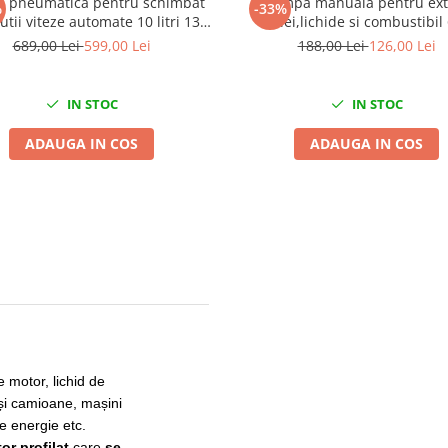
 pneumatica pentru schimbat
Pompa manuala pentru ext
%
-33%
cutii viteze automate 10 litri 13
ulei,lichide si combustibil
adaptoare
689,00 Lei
599,00 Lei
188,00 Lei
126,00 Lei
IN STOC
IN STOC
ADAUGA IN COS
ADAUGA IN COS
 motor, lichid de
 și camioane, mașini
e energie etc.
or profilat
care
se