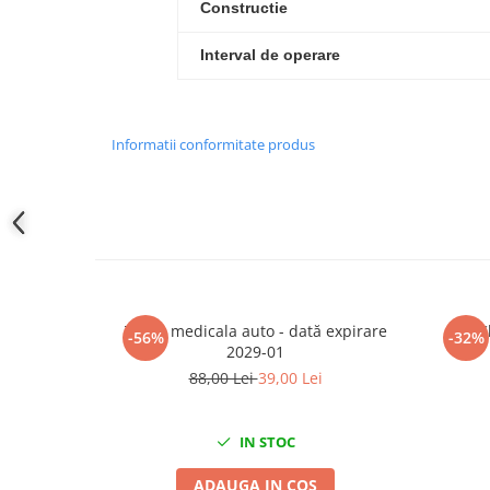
Constructie
Slefuitoare electrice
Scule fixare distributie
Interval de operare
Alfa romeo
Audi
Bmw
Informatii conformitate produs
Chevrolet
Chrysler
Citroen
Dacia
Fiat
Ford
Trusa medicala auto - dată expirare
C
-56%
-32%
Jaguar
2029-01
Jeep
88,00 Lei
39,00 Lei
Lancia
Land Rover
IN STOC
Mazda
Mercedes
ADAUGA IN COS