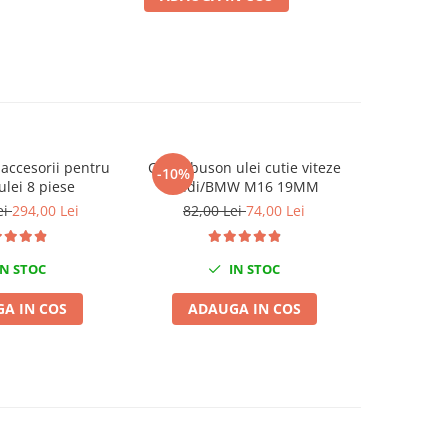
 accesorii pentru
Cheie buson ulei cutie viteze
Recuperato
-10%
-11%
lei 8 piese
Audi/BMW M16 19MM
ulei uzat
extracti
ei
294,00 Lei
82,00 Lei
74,00 Lei
1.900,0
N STOC
IN STOC
A IN COS
ADAUGA IN COS
ADA