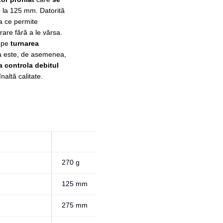
 la 125 mm. Datorită
 ce permite
rare fără a le vărsa.
a pe
turnarea
a este, de asemenea,
 controla debitul
naltă calitate.
270 g
125 mm
275 mm