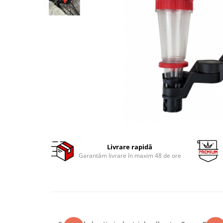
Clima/Aer conditionat
Cricuri cutie viteze
Dispozitive de sablat & accesorii
Dispozitive spalat piese
Dulapuri Bancuri Carucioare
Bancuri de lucru
Carucioare pentru marfa
Cutii pentru scule
Dulapuri echipate
Dulapuri pentru scule
Module scule
Livrare rapidă
Garantăm livrare în maxim 48 de ore
Echipamente De Sudura
Aparate taiere cu plasma
Autogen
Invertoare Sudura
Magneti fixare sudura