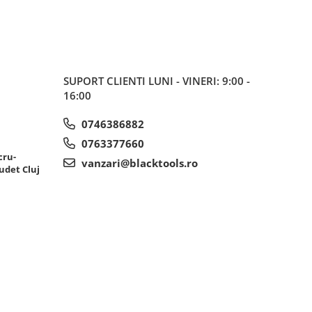
SUPORT CLIENTI
LUNI - VINERI: 9:00 -
16:00
0746386882
0763377660
cru-
vanzari@blacktools.ro
udet Cluj