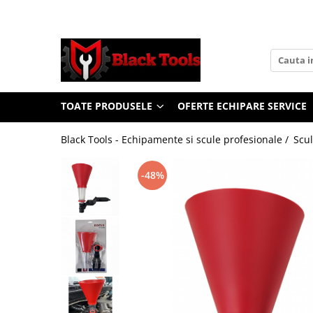
Toate Produsele
Scule Service Auto
Chei Si Truse De Chei
TOATE PRODUSELE
OFERTE ECHIPARE SERVICE
Chei combinate
Chei Combinate Cu Clichet
Black Tools - Echipamente si scule profesionale /
Scul
Chei Cotite
Chei speciale
-48%
Clesti Si Seturi De Clesti
Clesti autoblocanti
Clesti pentru sertizat
Clesti pentru sigurante
Clesti reglabili pentru tevi
Clesti service auto
Clesti universali