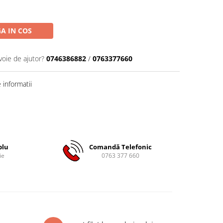
A IN COS
voie de ajutor?
0746386882
/
0763377660
informatii
plu
Comandă Telefonic
ie
0763 377 660