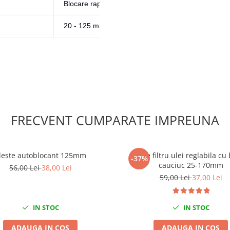
Blocare rapidă
20 - 125 mm
FRECVENT CUMPARATE IMPREUNA
leste autoblocant 125mm
Cheie filtru ulei reglabila c
-37%
cauciuc 25-170mm
56,00 Lei
38,00 Lei
59,00 Lei
37,00 Lei
IN STOC
IN STOC
ADAUGA IN COS
ADAUGA IN COS