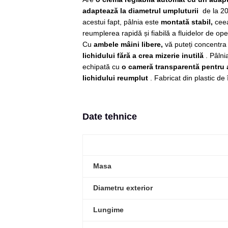
adaptează la diametrul umpluturii
de la 20
Chei de Forta
acestui fapt, pâlnia este
montată stabil,
ceea
Chei Dinamometrice
reumplerea rapidă și fiabilă a fluidelor de ope
Ciocane Dalti si Dornuri
Cu
ambele mâini libere,
vă puteți concentr
Gresoare
lichidului fără a crea mizerie inutilă
. Pâlni
Reparat Filete
echipată cu
o cameră transparentă pentru a
Scule Electrice
lichidului reumplut
. Fabricat din plastic de î
Aeroterme si Incalzitoare
Aparate de spalat cu presiune
Date tehnice
Aspiratoare industriale
Lampi si Lanterne
Masini de insurubat si gaurit
Masini de polishat
Masa
Pistoale aer cald
Pistoale de lipit
Diametru exterior
Pistoale electrice de impact
Lungime
Polizoare unghiulare
Rindele