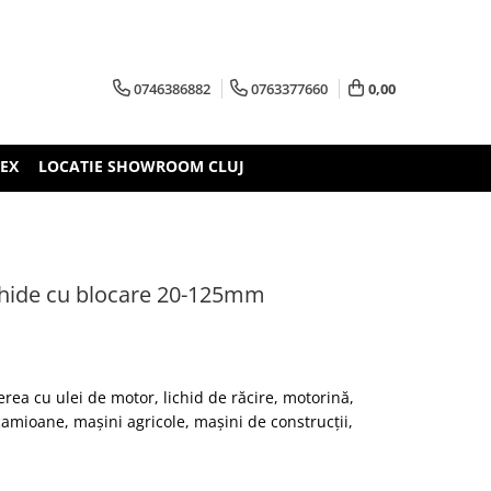
0746386882
0763377660
0,00
TEX
LOCATIE SHOWROOM CLUJ
lichide cu blocare 20-125mm
ea cu ulei de motor, lichid de răcire, motorină,
camioane, mașini agricole, mașini de construcții,