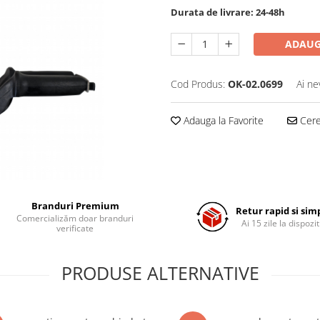
Durata de livrare:
24-48h
ADAUG
Cod Produs:
OK-02.0699
Ai ne
Adauga la Favorite
Cere 
Branduri Premium
Retur rapid si sim
Comercializăm doar branduri
Ai 15 zile la dispozit
verificate
PRODUSE ALTERNATIVE