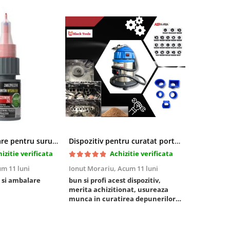
Pasta blocatoare pentru suruburi,rezistenta inalta
Dispozitiv pentru curatat porturi admisie si evacuare fara demontare cu coji de nuca si accesorii incluse
izitie verificata
Achizitie verificata
m 11 luni
Ionut Morariu,
Acum 11 luni
Marian Stat
 si ambalare
bun si profi acest dispozitiv,
un pachet ra
merita achizitionat, usureaza
foarte bun, 
munca in curatirea depunerilor
rezistent
de carbon in admisie