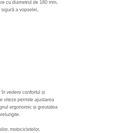
are cu diametrul de 180 mm,
i sigură a vopselei,
n vedere confortul și
e viteze permite ajustarea
signul ergonomic și greutatea
prelungite.
ilor, motocicletelor,