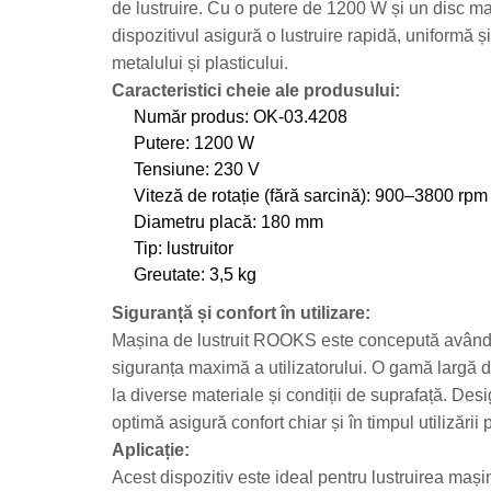
de lustruire. Cu o putere de 1200 W și un disc m
Chei de Forta
dispozitivul asigură o lustruire rapidă, uniformă ș
Chei Dinamometrice
metalului și plasticului.
Ciocane Dalti si Dornuri
Caracteristici cheie ale produsului:
Gresoare
Număr produs: OK-03.4208
Reparat Filete
Putere: 1200 W
Scule Electrice
Tensiune: 230 V
Viteză de rotație (fără sarcină): 900–3800 rpm
Aeroterme si Incalzitoare
Diametru placă: 180 mm
Aparate de spalat cu presiune
Tip: lustruitor
Aspiratoare industriale
Greutate: 3,5 kg
Lampi si Lanterne
Siguranță și confort în utilizare:
Masini de insurubat si gaurit
Mașina de lustruit ROOKS este concepută având î
Masini de polishat
siguranța maximă a utilizatorului. O gamă largă d
Pistoale aer cald
la diverse materiale și condiții de suprafață. De
Pistoale de lipit
optimă asigură confort chiar și în timpul utilizării 
Pistoale electrice de impact
Aplicație:
Polizoare unghiulare
Acest dispozitiv este ideal pentru lustruirea mașin
Rindele