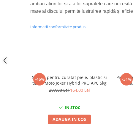
ambarcațiunilor și a altor suprafețe care necesită 
Slefuitoare electrice
mare al discului permite lustruirea rapidă și efici
Scule fixare distributie
Alfa romeo
Informatii conformitate produs
Audi
Bmw
Chevrolet
Chrysler
Citroen
Dacia
Solutie pentru curatat piele, plastic si
Pistol t
Fiat
-45%
-31%
textil iMoto Joker Hybrid PRO APC 5kg
cu
Ford
297,00 Lei
164,00 Lei
Jaguar
Jeep
IN STOC
Lancia
Land Rover
ADAUGA IN COS
Mazda
Mercedes