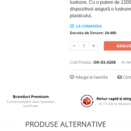
lustruire. Cu o putere de 120
dispozitivul asigură o lustruir
plasticului.
LA COMANDA
Durata de livrare:
24-48h
ADAUG
Cod Produs:
OK-03.4208
Ai ne
Adauga la Favorite
Cere 
Branduri Premium
Retur rapid si sim
Comercializăm doar branduri
Ai 15 zile la dispozit
verificate
PRODUSE ALTERNATIVE