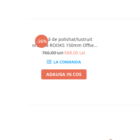
Mini
Nissan
Opel
Peugeot
Renault
Masină de polishat/lustruit
-26%
orbitală ROOKS 150mm Offset
Rover
21mm 720W
766,00 Lei
568,00 Lei
Saab
LA COMANDA
Seat
Skoda
ADAUGA IN COS
Suzuki
Universale
Volkswagen
Volvo
Scule pentru tinichigerie
Scule Pneumatice
Accesorii Pneumatice
Alte scule pneumatice