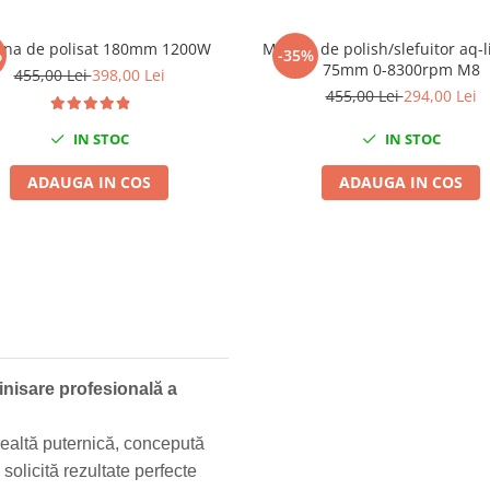
ina de polisat 180mm 1200W
Masina de polish/slefuitor aq-l
%
-35%
75mm 0-8300rpm M8
455,00 Lei
398,00 Lei
455,00 Lei
294,00 Lei
IN STOC
IN STOC
ADAUGA IN COS
ADAUGA IN COS
nisare profesională a
altă puternică, concepută
 solicită rezultate perfecte