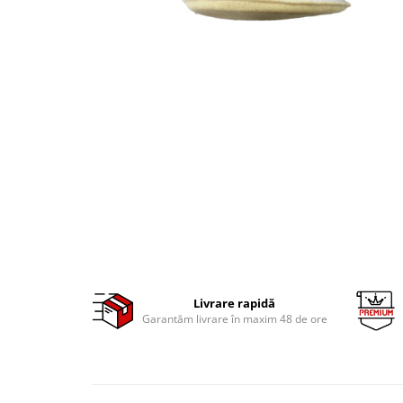
Clima/Aer conditionat
Cricuri cutie viteze
Dispozitive de sablat & accesorii
Dispozitive spalat piese
Dulapuri Bancuri Carucioare
Bancuri de lucru
Carucioare pentru marfa
Cutii pentru scule
Dulapuri echipate
Dulapuri pentru scule
Module scule
Echipamente De Sudura
Livrare rapidă
Aparate taiere cu plasma
Garantăm livrare în maxim 48 de ore
Autogen
Invertoare Sudura
Magneti fixare sudura