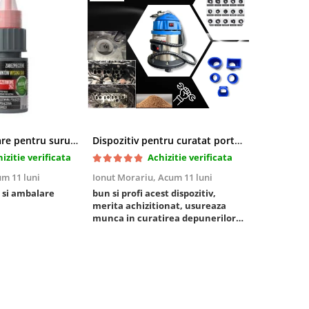
Pasta blocatoare pentru suruburi,rezistenta inalta
Dispozitiv pentru curatat porturi admisie si evacuare fara demontare cu coji de nuca si accesorii incluse
izitie verificata
Achizitie verificata
m 11 luni
Ionut Morariu,
Acum 11 luni
Marian Stat
 si ambalare
bun si profi acest dispozitiv,
un pachet ra
merita achizitionat, usureaza
foarte bun, 
munca in curatirea depunerilor
rezistent
de carbon in admisie