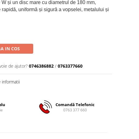
0 W și un disc mare cu diametrul de 180 mm,
e rapidă, uniformă și sigură a vopselei, metalului și
A IN COS
voie de ajutor?
0746386882
/
0763377660
informatii
plu
Comandă Telefonic
ie
0763 377 660