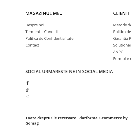
Sistem Vibro-Power
MAGAZINUL MEU
CLIENTI
Sisteme de ridicare si sustinere
Despre noi
Metode de
Capre Auto
Termeni si Conditii
Politica d
Cricuri Hidraulice
Politica de Confidentialitate
Garantia 
Surubelnite Si Biti
Contact
Solutionare
Truse de biti
ANPC
Truse de surubelnite
Formular 
Vulcanizare
SOCIAL
URMARESTE-NE IN SOCIAL MEDIA
Masini de dejantat roti
Masini de echilibrat roti
Piese de schimb
Scule Vulcanizare
Truse de scule si accesorii
Truse de scule
Toate drepturile rezervate.
Platforma E-commerce by
Truse si accesorii 1/2
Gomag
Truse si Accesorii 1/4