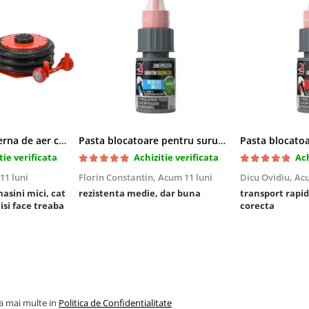
Cric pneumatic perna de aer cu inaltator 6T
Pasta blocatoare pentru suruburi,rezistenta medie
tie verificata
Achizitie verificata
Ach
11 luni
Florin Constantin,
Acum 11 luni
Dicu Ovidiu,
Acu
masini mici, cat
rezistenta medie, dar buna
transport rapid
 isi face treaba
corecta
la mai multe in
Politica de Confidentialitate