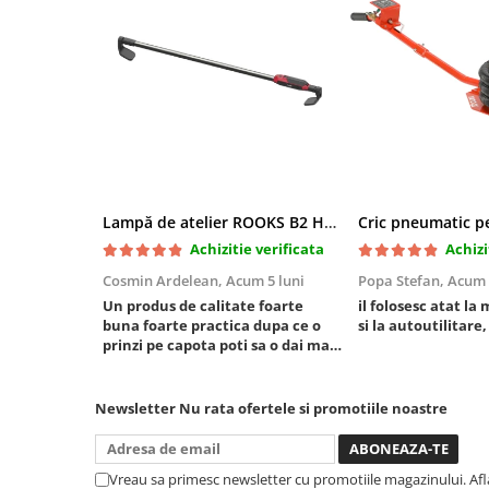
Chei cu clichet
Compresoare
Filtre Pneumatice
Furtune Aer Comprimat
Masini de gaurit si taiat
Pistoale de vopsit
Pistoale Pneumatice
Lampă de atelier ROOKS B2 HYBRID pentru capotă, 2000 lumeni, 5000 mAh
Polizoare biax
Achizitie verificata
Achizi
Scule pentru nituit si capsat
Cosmin Ardelean,
Acum 5 luni
Popa Stefan,
Acum 
Slefuitoare Pneumatice
Un produs de calitate foarte
il folosesc atat la 
Scule speciale
buna foarte practica dupa ce o
si la autoutilitare,
Diagnoza si masurari
prinzi pe capota poti sa o dai mai
in stanga sau in dreapta unde ai
Injectoare
nevoie lumina puternica si de la
Motor
baterie care tine destul de mult
Newsletter
Nu rata ofertele si promotiile noastre
dar daca o bagi la priza nu mai ai
Rulmenti,Bucsi si Extractoare
treaba toata ziua ,ce...
Sistem directie
Vreau sa primesc newsletter cu promotiile magazinului. Af
Sistem franare