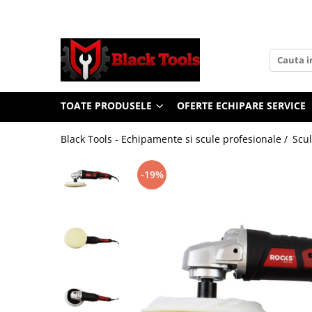
Toate Produsele
Scule Service Auto
Chei Si Truse De Chei
TOATE PRODUSELE
OFERTE ECHIPARE SERVICE
Chei combinate
Chei Combinate Cu Clichet
Black Tools - Echipamente si scule profesionale /
Scul
Chei Cotite
Chei speciale
-19%
Clesti Si Seturi De Clesti
Clesti autoblocanti
Clesti pentru sertizat
Clesti pentru sigurante
Clesti reglabili pentru tevi
Clesti service auto
Clesti universali