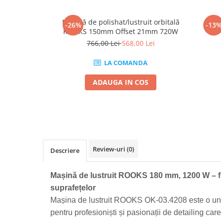
Mig-Mag
Sudura In Puncte
Masină de polishat/lustruit orbitală
Mas
-26%
-13
Tig-Wig
ROOKS 150mm Offset 21mm 720W
Pompe si Cilindri Hidraulici
766,00 Lei
568,00 Lei
Prese pentru arcuri
LA COMANDA
Redresoare,Roboti Pornire,Cabluri
Curent
ADAUGA IN COS
Schimb ulei
Accesorii schimb ulei
Chei buson baie ulei
Chei filtru ulei
Review-uri
(0)
Recuperatoare de ulei
Descriere
Scule Ajutatoare
Mașină de lustruit ROOKS 180 mm, 1200 W – fi
Scule De Mana si Unelte
suprafețelor
Aparate de nituit si capsat
Mașina de lustruit ROOKS OK-03.4208 este o une
Burghie
pentru profesioniști și pasionații de detailing care
Capsatoare tapiterie