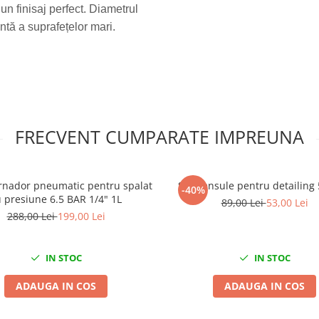
un finisaj perfect. Diametrul
entă a suprafețelor mari.
FRECVENT CUMPARATE IMPREUNA
ornador pneumatic pentru spalat
Set pensule pentru detailing 
-40%
 presiune 6.5 BAR 1/4" 1L
89,00 Lei
53,00 Lei
288,00 Lei
199,00 Lei
IN STOC
IN STOC
ADAUGA IN COS
ADAUGA IN COS