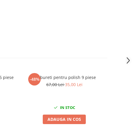
5 piese
Set bureti pentru polish 9 piese
Su
-48%
-41%
67,00 Lei
35,00 Lei
IN STOC
ADAUGA IN COS