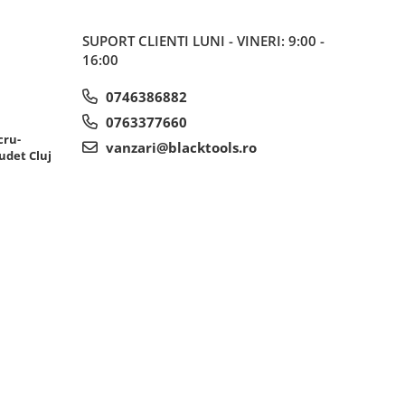
SUPORT CLIENTI
LUNI - VINERI: 9:00 -
16:00
0746386882
0763377660
cru-
vanzari@blacktools.ro
udet Cluj