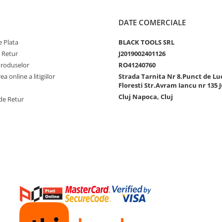
DATE COMERCIALE
 Plata
BLACK TOOLS SRL
e Retur
J2019002401126
Produselor
RO41240760
a online a litigiilor
Strada Tarnita Nr 8.Punct de Lu
Floresti Str.Avram Iancu nr 135 J
Cluj Napoca, Cluj
de Retur