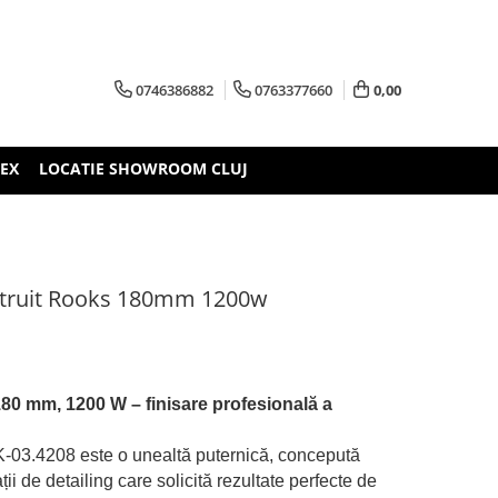
0746386882
0763377660
0,00
TEX
LOCATIE SHOWROOM CLUJ
ustruit Rooks 180mm 1200w
80 mm, 1200 W – finisare profesională a
-03.4208 este o unealtă puternică, concepută
ții de detailing care solicită rezultate perfecte de