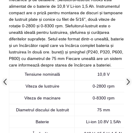
alimentat de o baterie de 10,8 V Li-ion 1,5 Ah. Instrumentul
Slefuitoare electrice
compact are o priză pentru montarea de discuri și tampoane
Scule fixare distributie
de lustruit plate și conice cu filet de 5/16", două viteze de
Alfa romeo
rotație 0-2800 și 0-8300 rpm. Slefuitorul-lustruit este o
Audi
unealtă ideală pentru lustruirea, șlefuirea și curățarea
Bmw
diferitelor suprafețe. Setul este format dintr-o unealtă, baterie
și un încărcător rapid care va încărca complet bateria și
Chevrolet
lustruirea în două ore. bureți) și șmirghel (P240, P320, P600,
Chrysler
P800) cu diametrul de 75 mm Fiecare unealtă are un sistem
Citroen
care informează despre starea de încărcare a bateriei.
Dacia
Tensiune nominală
10,8 V
Fiat
Ford
Viteza de lustruire
0-2800 rpm
Jaguar
Viteza de macinare
0-8300 rpm
Jeep
Lancia
Diametrul discului de lustruit
75 mm
Land Rover
Baterie
Li-ion 10.8V 1.5Ah
Mazda
Mercedes