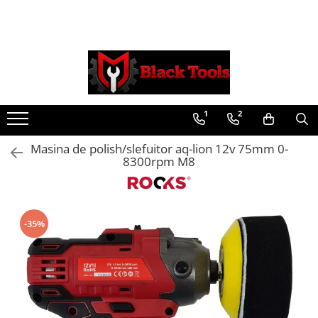
Toate Produsele
Scule Service Auto
Chei Si Truse De Chei
1
2
Chei combinate
Chei Combinate Cu Clichet
Masina de polish/slefuitor aq-lion 12v 75mm 0-
Chei Cotite
8300rpm M8
Chei speciale
Clesti Si Seturi De Clesti
Clesti autoblocanti
-35%
Clesti pentru sertizat
Clesti pentru sigurante
Clesti reglabili pentru tevi
Clesti service auto
Clesti universali