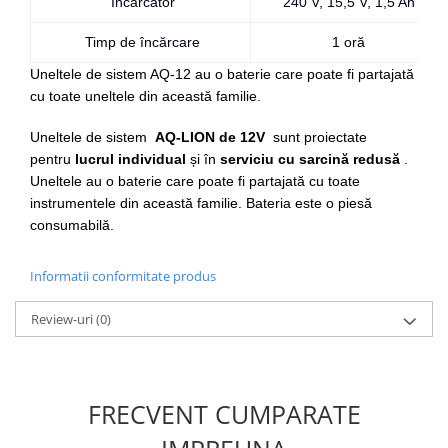
Încărcător
240 V, 15,5 V, 1,5 Ah
Mini
Timp de încărcare
1 oră
Nissan
Opel
Uneltele de sistem AQ-12 au o baterie care poate fi partajată
cu toate uneltele din această familie.
Peugeot
Renault
Uneltele de sistem
AQ-LION de 12V
sunt proiectate
Rover
pentru
lucrul individual
și în
serviciu cu sarcină redusă
.
Saab
Uneltele au o baterie care poate fi partajată cu toate
Seat
instrumentele din această familie. Bateria este o piesă
consumabilă.
Skoda
Suzuki
Informatii conformitate produs
Universale
Volkswagen
Review-uri
(0)
Volvo
Scule pentru tinichigerie
Scule Pneumatice
FRECVENT CUMPARATE
Accesorii Pneumatice
Alte scule pneumatice