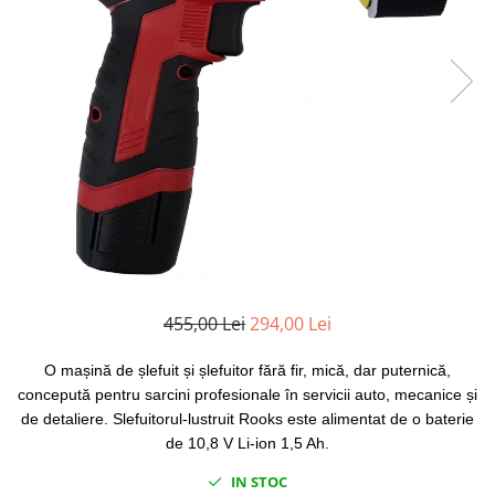
Clima/Aer conditionat
Cricuri cutie viteze
Dispozitive de sablat & accesorii
Dispozitive spalat piese
Dulapuri Bancuri Carucioare
Bancuri de lucru
Carucioare pentru marfa
Cutii pentru scule
Dulapuri echipate
Dulapuri pentru scule
455,00 Lei
294,00 Lei
Module scule
Echipamente De Sudura
O mașină de șlefuit și șlefuitor fără fir, mică, dar puternică,
Aparate taiere cu plasma
concepută pentru sarcini profesionale în servicii auto, mecanice și
Autogen
de detaliere. Slefuitorul-lustruit Rooks este alimentat de o baterie
Invertoare Sudura
de 10,8 V Li-ion 1,5 Ah.
Magneti fixare sudura
IN STOC