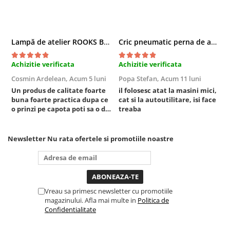
Truse si Accesorii 3/4
Truse si Accesorii 3/8
Lampă de atelier ROOKS B2 HYBRID pentru capotă, 2000 lumeni, 5000 mAh
Cric pneumatic perna de aer cu inaltator 6T
Truse si acesorii de impact
Accesorii de impact 1"
Achizitie verificata
Achizitie verificata
A
Accesorii de impact 1/2
Cosmin Ardelean,
Acum 5 luni
Popa Stefan,
Acum 11 luni
F
Accesorii de impact 3/4
Un produs de calitate foarte
il folosesc atat la masini mici,
r
buna foarte practica dupa ce
cat si la autoutilitare, isi face
Truse de adaptoare
o prinzi pe capota poti sa o dai
treaba
Truse de biti de impact
mai in stanga sau in dreapta
unde ai nevoie lumina
Tubulare de impact 1"
puternica si de la baterie care
Newsletter
Nu rata ofertele si promotiile noastre
Tubulare de impact 1/2
tine destul de mult dar daca o
bagi la priza nu mai ai treaba
Tubulare de impact 3/4
toata ziua ,ce...
Tubulare 1/2
Tubulare 1/2 bihexagonale
Vreau sa primesc newsletter cu promotiile
Tubulare 1/2 hexagonale
magazinului. Afla mai multe in
Politica de
Confidentialitate
Tubulare 1/4
Tubulare 3/4