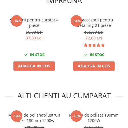
IMPREUNA
Chei cu clichet
Compresoare
Set perii pentru curatat 4
Set accesorii pentru
-34%
-54%
Filtre Pneumatice
piese
detailing 21 piese
Furtune Aer Comprimat
56,00 Lei
155,00 Lei
Masini de gaurit si taiat
37,00 Lei
72,00 Lei
Pistoale de vopsit
Pistoale Pneumatice
IN STOC
IN STOC
Polizoare biax
ADAUGA IN COS
ADAUGA IN COS
Scule pentru nituit si capsat
Slefuitoare Pneumatice
Scule speciale
Diagnoza si masurari
ALTI CLIENTI AU CUMPARAT
Injectoare
Motor
Rulmenti,Bucsi si Extractoare
Masina de polishat/lustruit
Masina de polisat 180mm
-19%
-13%
Sistem directie
Rooks 180mm 1200w
1200W
589,00 Lei
455,00 Lei
Sistem franare