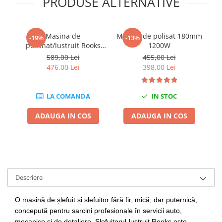
PRODUSE ALTERNATIVE
Chei de Forta
Chei Dinamometrice
Masina de
Masina de polisat 180mm
Ciocane Dalti si Dornuri
-19%
-13%
polishat/lustruit Rooks
1200W
po
Gresoare
180mm 1200w
589,00 Lei
455,00 Lei
Reparat Filete
476,00 Lei
398,00 Lei
Scule Electrice
Aeroterme si Incalzitoare
LA COMANDA
IN STOC
Aparate de spalat cu presiune
ADAUGA IN COS
ADAUGA IN COS
Aspiratoare industriale
Lampi si Lanterne
Masini de insurubat si gaurit
Masini de polishat
Pistoale aer cald
Descriere
Pistoale de lipit
Pistoale electrice de impact
O mașină de șlefuit și șlefuitor fără fir, mică, dar puternică,
Polizoare unghiulare
concepută pentru sarcini profesionale în servicii auto,
Rindele
mecanice și de detaliere. Slefuitorul-lustruit Rooks este