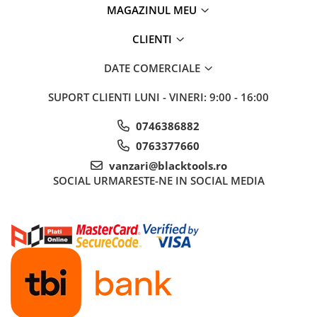
MAGAZINUL MEU
Tubulare 3/8
CLIENTI
Consumabile Si Accesorii
Accesorii auto
DATE COMERCIALE
Clipsuri si cleme auto
SUPORT CLIENTI
LUNI - VINERI: 9:00 - 16:00
Consumabile Service
Chimice Auto
0746386882
Detailing Auto
0763377660
Echipamente De Protectie
vanzari@blacktools.ro
Elevatoare
SOCIAL
URMARESTE-NE IN SOCIAL MEDIA
LICHIDARE DE STOC
Pachete avantajoase