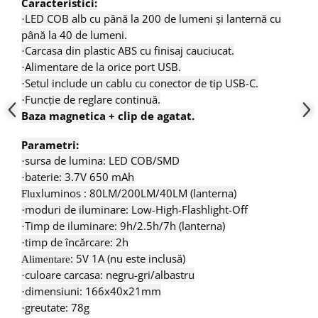
Caracteristici:
Scule fixare distributie
LED COB alb cu până la 200 de lumeni și lanternă cu
·
Alfa romeo
până la 40 de lumeni.
Audi
Carcasa din plastic ABS cu finisaj cauciucat.
·
Alimentare de la orice port USB.
Bmw
·
Setul include un cablu cu conector de tip USB-C.
·
Chevrolet
Funcție de reglare continuă.
·
Chrysler
Baza magnetica + clip de agatat.
Citroen
Dacia
Parametri:
sursa de lumina: LED COB/SMD
Fiat
·
baterie: 3.7V 650 mAh
·
Ford
luminos : 80LM/200LM/40LM (lanterna)
Flux
Jaguar
moduri de iluminare: Low-High-Flashlight-Off
·
Jeep
Timp de iluminare: 9h/2.5h/7h (lanterna)
·
Lancia
timp de încărcare: 2h
·
Land Rover
: 5V 1A (nu este inclusă)
Alimentare
Mazda
culoare carcasa: negru-gri/albastru
·
Mercedes
dimensiuni: 166x40x21mm
·
greutate: 78g
Mini
·