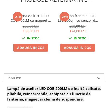
Chei Dinamometrice
Ciocane Dalti si Dornuri
Lanterna de lucru LED
Lanterna frontala COB
La
Gresoare
-21%
-25%
COB 400LM cu magnet si
LED 500Lm cu senzor de
re
Reparat Filete
acumulator
miscare
233,00 Lei
233,00 Lei
Scule Electrice
185,00 Lei
174,00 Lei
Aeroterme si Incalzitoare
IN STOC
IN STOC
Aparate de spalat cu presiune
ADAUGA IN COS
ADAUGA IN COS
Aspiratoare industriale
Lampi si Lanterne
Masini de insurubat si gaurit
Masini de polishat
Pistoale aer cald
Descriere
Pistoale de lipit
Pistoale electrice de impact
Lampă de atelier LED COB 200LM de înaltă calitate,
Polizoare unghiulare
pliabilă, reîncărcabilă, echipată cu funcție de
Rindele
lanternă, magnet și clemă de suspendare.
Slefuitoare electrice