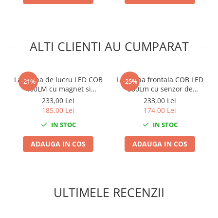
Compresoare
Filtre Pneumatice
Furtune Aer Comprimat
ALTI CLIENTI AU CUMPARAT
Masini de gaurit si taiat
Pistoale de vopsit
Pistoale Pneumatice
Lanterna de lucru LED COB
Lanterna frontala COB LED
-21%
-25%
Polizoare biax
400LM cu magnet si
500Lm cu senzor de
Scule pentru nituit si capsat
acumulator
miscare
233,00 Lei
233,00 Lei
Slefuitoare Pneumatice
185,00 Lei
174,00 Lei
Scule speciale
IN STOC
IN STOC
Diagnoza si masurari
ADAUGA IN COS
ADAUGA IN COS
Injectoare
Motor
Rulmenti,Bucsi si Extractoare
Sistem directie
ULTIMELE RECENZII
Sistem franare
Sistem Vibro-Power