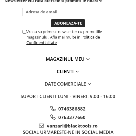
Newsletter
Nu rata ofertele si promotiile noastre
tine destul de mult dar daca o
bagi la priza nu mai ai treaba
toata ziua ,ce...
Vreau sa primesc newsletter cu promotiile
magazinului. Afla mai multe in
Politica de
Confidentialitate
MAGAZINUL MEU
CLIENTI
DATE COMERCIALE
SUPORT CLIENTI
LUNI - VINERI: 9:00 - 16:00
0746386882
0763377660
vanzari@blacktools.ro
SOCIAL
URMARESTE-NE IN SOCIAL MEDIA