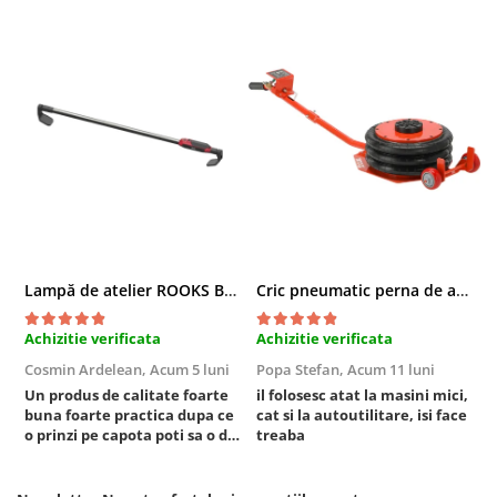
Sisteme de ridicare si sustinere
Capre Auto
Cricuri Hidraulice
Surubelnite Si Biti
Truse de biti
Truse de surubelnite
Vulcanizare
Masini de dejantat roti
Masini de echilibrat roti
Lampă de atelier ROOKS B2 HYBRID pentru capotă, 2000 lumeni, 5000 mAh
Cric pneumatic perna de aer cu inaltator 6T
Piese de schimb
Scule Vulcanizare
Achizitie verificata
Achizitie verificata
A
Cosmin Ardelean,
Acum 5 luni
Popa Stefan,
Acum 11 luni
F
Un produs de calitate foarte
il folosesc atat la masini mici,
r
buna foarte practica dupa ce
cat si la autoutilitare, isi face
o prinzi pe capota poti sa o dai
treaba
mai in stanga sau in dreapta
unde ai nevoie lumina
puternica si de la baterie care