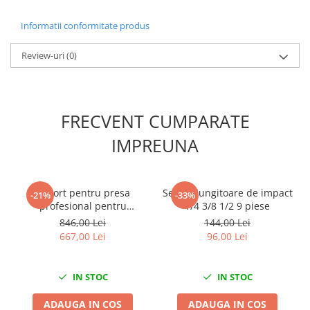
Nissan
Informatii conformitate produs
Opel
Peugeot
Review-uri
(0)
Renault
Rover
Saab
FRECVENT CUMPARATE
Seat
Skoda
IMPREUNA
Suzuki
Universale
Volkswagen
Suport pentru presa
Set prelungitoare de impact
-21%
-33%
profesional pentru
1/4 3/8 1/2 9 piese
Volvo
asamblarea și
846,00 Lei
144,00 Lei
Scule pentru tinichigerie
dezasamblarea butucilor,
667,00 Lei
96,00 Lei
rulmenților și silent
Scule Pneumatice
blocurilor
Accesorii Pneumatice
IN STOC
IN STOC
Alte scule pneumatice
Chei cu clichet
ADAUGA IN COS
ADAUGA IN COS