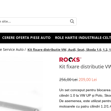
CERERE OFERTA PIESE AUTO
ROLE HARTIE INDUSTRIALE-CEL
e Service Auto /
Kit fixare distributie VW, Audi, Seat, Skoda 1.0, 1.2, 1
Kit fixare distributie V
256,00 Lei
209,00 Lei
Un set conceput pentru blocarea ș
cilindri 1.0 la VW UP și Polo, Sko
De asemenea, este utilizat pentru 
motoarele cu patru cilindri 1.2/1