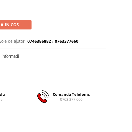
A IN COS
voie de ajutor?
0746386882
/
0763377660
informatii
plu
Comandă Telefonic
ie
0763 377 660