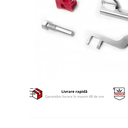
Clima/Aer conditionat
Cricuri cutie viteze
Dispozitive de sablat & accesorii
Dispozitive spalat piese
Dulapuri Bancuri Carucioare
Bancuri de lucru
Carucioare pentru marfa
Cutii pentru scule
Dulapuri echipate
Dulapuri pentru scule
Module scule
Echipamente De Sudura
Livrare rapidă
Garantăm livrare în maxim 48 de ore
Aparate taiere cu plasma
Autogen
Invertoare Sudura
Magneti fixare sudura