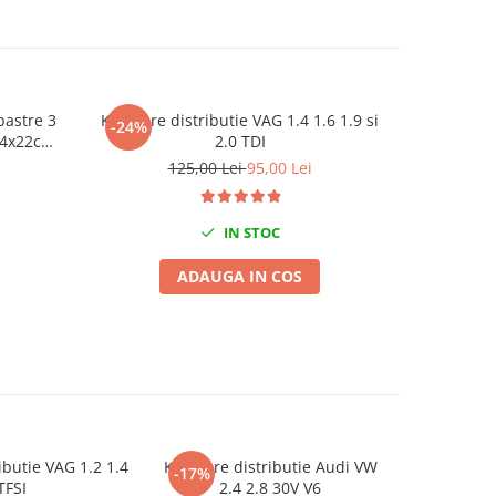
bastre 3
Kit fixare distributie VAG 1.4 1.6 1.9 si
Pasta pre
-24%
-27%
 34x22cm
2.0 TDI
125,00 Lei
95,00 Lei
1
IN STOC
ADAUGA IN COS
ributie VAG 1.2 1.4
Kit fixare distributie Audi VW
Trusa mont
-17%
-26%
TFSI
2.4 2.8 30V V6
vibratii ar