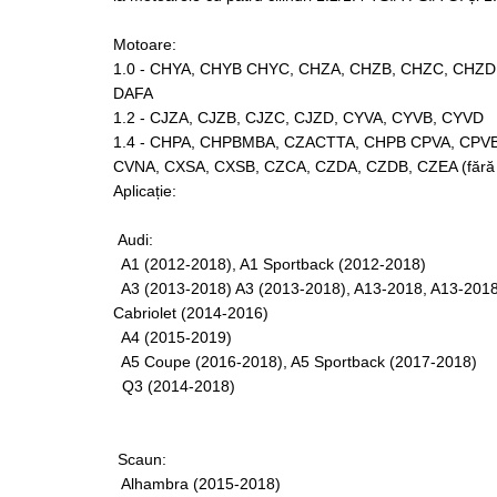
Chei de Forta
Motoare:
Chei Dinamometrice
1.0 - CHYA, CHYB CHYC, CHZA, CHZB, CHZC, CHZD
Ciocane Dalti si Dornuri
DAFA
Gresoare
1.2 - CJZA, CJZB, CJZC, CJZD, CYVA, CYVB, CYVD
Reparat Filete
1.4 - CHPA, CHPBMBA, CZACTTA, CHPB CPVA, CPVB
CVNA, CXSA, CXSB, CZCA, CZDA, CZDB, CZEA (fără
Scule Electrice
Aplicație:
Aeroterme si Incalzitoare
Aparate de spalat cu presiune
Audi:
Aspiratoare industriale
A1 (2012-2018), A1 Sportback (2012-2018)
A3 (2013-2018) A3 (2013-2018), A13-2018, A13-2018
Lampi si Lanterne
Cabriolet (2014-2016)
Masini de insurubat si gaurit
A4 (2015-2019)
Masini de polishat
A5 Coupe (2016-2018), A5 Sportback (2017-2018)
Pistoale aer cald
Q3 (2014-2018)
Pistoale de lipit
Pistoale electrice de impact
Scaun:
Polizoare unghiulare
Alhambra (2015-2018)
Rindele