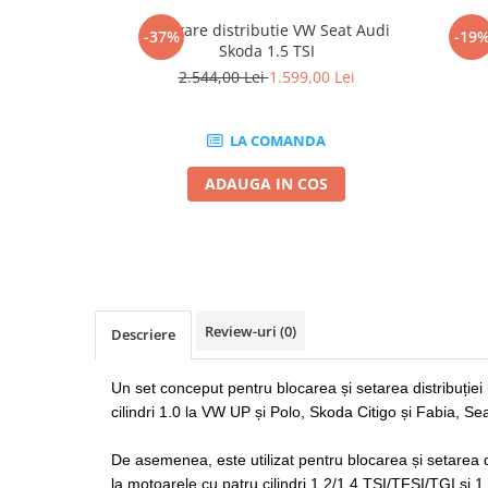
Mig-Mag
Kit fixare distributie VW Seat Audi
B
Sudura In Puncte
-37%
-19
Skoda 1.5 TSI
Tig-Wig
2.544,00 Lei
1.599,00 Lei
Pompe si Cilindri Hidraulici
Prese pentru arcuri
LA COMANDA
Redresoare,Roboti Pornire,Cabluri
Curent
ADAUGA IN COS
Schimb ulei
Accesorii schimb ulei
Chei buson baie ulei
Chei filtru ulei
Review-uri
(0)
Recuperatoare de ulei
Descriere
Scule Ajutatoare
Un set conceput pentru blocarea și setarea distribuție
Scule De Mana si Unelte
cilindri 1.0 la VW UP și Polo, Skoda Citigo și Fabia, Sea
Aparate de nituit si capsat
Burghie
De asemenea, este utilizat pentru blocarea și setarea dis
Capsatoare tapiterie
la motoarele cu patru cilindri 1.2/1.4 TSI/TFSI/TGI și 1