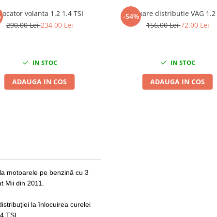
locator volanta 1.2 1.4 TSI
Kit fixare distributie VAG 1.2
%
-54%
290,00 Lei
234,00 Lei
156,00 Lei
72,00 Lei
IN STOC
IN STOC
ADAUGA IN COS
ADAUGA IN COS
i la motoarele pe benzină cu 3
t Mii din 2011.
tribuției la înlocuirea curelei
.4 TSI.