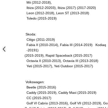
Mii (2012-2018),
Slefuitoare electrice
Ibiza (2012-20203), Ibiza (2017) (2017-2020)
Scule fixare distributie
Leon (2012-2018), Leon ST (2013-2018)
Toledo (2015-2019)
Alfa romeo
Audi
Bmw
Skoda:
Chevrolet
Citigo (2011-2019)
Chrysler
Fabia II (2010-2014), Fabia III (2014-2019)
Kodiaq
Citroen
-20191)
(2015-2019), Rapid Spaceback (2015-2017)
Dacia
Octavia II (2010-2013), Octavia III (2013-2018)
Fiat
Yeti (2015-2017), Yeti Outdoor (2015-2017)
Ford
Jaguar
Jeep
Volkswagen:
Beetle (2015-2016)
Lancia
Caddy (2015-2019), Caddy Maxi (2015-2019)
Land Rover
CC (2015-2017)
Mazda
Golf VI Cabrio (2013-2016), Golf VII (2012-2019), Gol
Mercedes