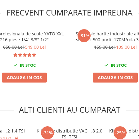
FRECVENT CUMPARATE IMPREUNA
profesionala de scule YATO XXL
Set 2 role hartie industriale al
-31%
216 piese 1/4" 3/8" 1/2"
straturi 500 portii,170M/rola
Mega Blue
650,00 Lei
549,00 Lei
159,00 Lei
109,00 Lei
IN STOC
IN STOC
ADAUGA IN COS
ADAUGA IN COS
ALTI CLIENTI AU CUMPARAT
a 1.2 1.4 TSI
Kit fixare distributie VAG 1.8 2.0
Kit fixare dist
-31%
-25%
FSI TFSI
34,00 Lei