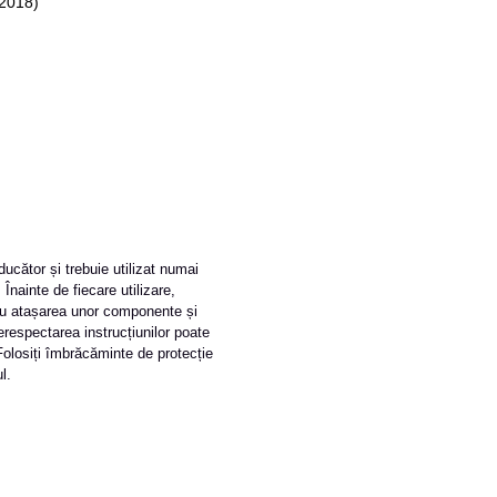
-2018)
oducător și trebuie utilizat numai
Înainte de fiecare utilizare,
sau atașarea unor componente și
erespectarea instrucțiunilor poate
Folosiți îmbrăcăminte de protecție
l.