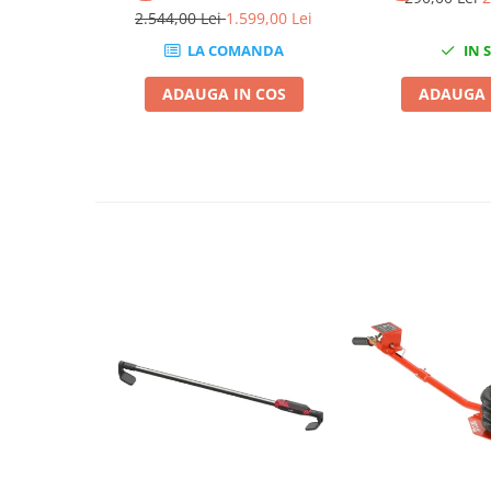
2.544,00 Lei
1.599,00 Lei
Sistem Vibro-Power
LA COMANDA
IN 
Sisteme de ridicare si sustinere
ADAUGA IN COS
ADAUGA 
Capre Auto
Cricuri Hidraulice
Surubelnite Si Biti
Truse de biti
Truse de surubelnite
Vulcanizare
Masini de dejantat roti
Masini de echilibrat roti
Piese de schimb
Scule Vulcanizare
Truse de scule si accesorii
Truse de scule
Truse si accesorii 1/2
Truse si Accesorii 1/4