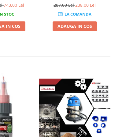
ei
743,00 Lei
287,00 Lei
238,00 Lei
455,0
N STOC
LA COMANDA
A IN COS
ADAUGA IN COS
ADA