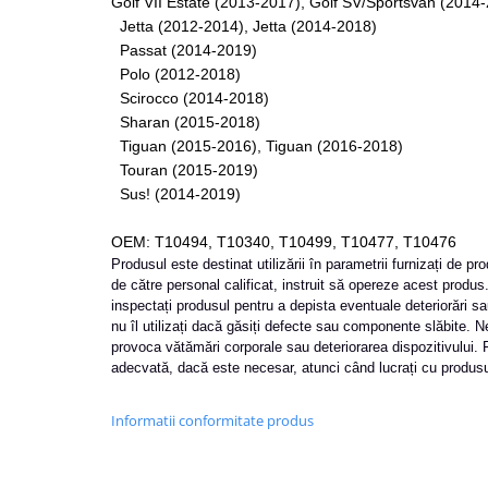
Golf VII Estate (2013-2017), Golf SV/Sportsvan (2014
Mini
Jetta (2012-2014), Jetta (2014-2018)
Nissan
Passat (2014-2019)
Polo (2012-2018)
Opel
Scirocco (2014-2018)
Peugeot
Sharan (2015-2018)
Renault
Tiguan (2015-2016), Tiguan (2016-2018)
Rover
Touran (2015-2019)
Saab
Sus! (2014-2019)
Seat
OEM: T10494, T10340, T10499, T10477, T10476
Skoda
Produsul este destinat utilizării în parametrii furnizați de pr
Suzuki
de către personal calificat, instruit să opereze acest produs. 
Universale
inspectați produsul pentru a depista eventuale deteriorări 
nu îl utilizați dacă găsiți defecte sau componente slăbite. N
Volkswagen
provoca vătămări corporale sau deteriorarea dispozitivului. 
Volvo
adecvată, dacă este necesar, atunci când lucrați cu produsu
Scule pentru tinichigerie
Informatii conformitate produs
Scule Pneumatice
Accesorii Pneumatice
Alte scule pneumatice