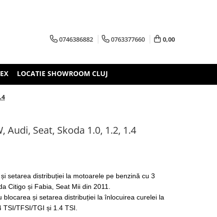
0746386882
0763377660
0,00
TEX
LOCATIE SHOWROOM CLUJ
.4
W, Audi, Seat, Skoda 1.0, 1.2, 1.4
i setarea distribuției la motoarele pe benzină cu 3
da Citigo și Fabia, Seat Mii din 2011.
blocarea și setarea distribuției la înlocuirea curelei la
.4 TSI/TFSI/TGI și 1.4 TSI.