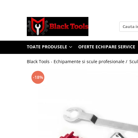
Toate Produsele
Scule Service Auto
Chei Si Truse De Chei
TOATE PRODUSELE
OFERTE ECHIPARE SERVICE
Chei combinate
Chei Combinate Cu Clichet
Black Tools - Echipamente si scule profesionale /
Scul
Chei Cotite
Chei speciale
-18%
Clesti Si Seturi De Clesti
Clesti autoblocanti
Clesti pentru sertizat
Clesti pentru sigurante
Clesti reglabili pentru tevi
Clesti service auto
Clesti universali