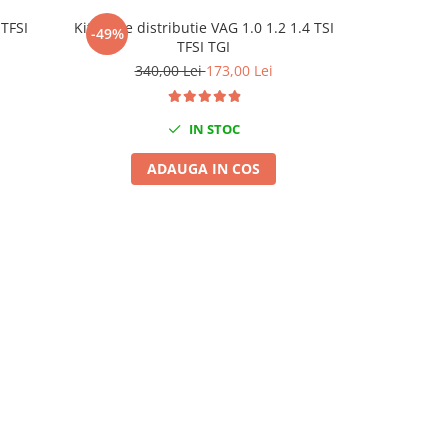
 TFSI
Kit fixare distributie VAG 1.0 1.2 1.4 TSI
Trusa chei p
-49%
-48%
TFSI TGI
340,00 Lei
173,00 Lei
90
IN STOC
ADAUGA IN COS
A