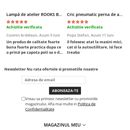
Lampă de atelier ROOKS B2 HYBRID pentru capotă, 2000 lumeni, 5000 mAh
Cric pneumatic perna de aer cu inaltator 6T
Achizitie verificata
Achizitie verificata
A
Cosmin Ardelean,
Acum 5 luni
Popa Stefan,
Acum 11 luni
F
Un produs de calitate foarte
il folosesc atat la masini mici,
r
buna foarte practica dupa ce
cat si la autoutilitare, isi face
o prinzi pe capota poti sa o dai
treaba
mai in stanga sau in dreapta
unde ai nevoie lumina
puternica si de la baterie care
Newsletter
Nu rata ofertele si promotiile noastre
tine destul de mult dar daca o
bagi la priza nu mai ai treaba
toata ziua ,ce...
Vreau sa primesc newsletter cu promotiile
magazinului. Afla mai multe in
Politica de
Confidentialitate
MAGAZINUL MEU