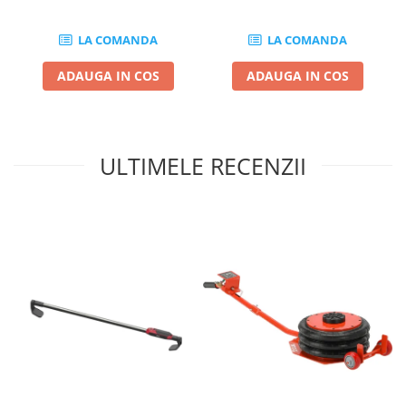
Sisteme de ridicare si sustinere
LA COMANDA
LA COMANDA
Capre Auto
Cricuri Hidraulice
ADAUGA IN COS
ADAUGA IN COS
Surubelnite Si Biti
Truse de biti
Truse de surubelnite
ULTIMELE RECENZII
Vulcanizare
Masini de dejantat roti
Masini de echilibrat roti
Piese de schimb
Scule Vulcanizare