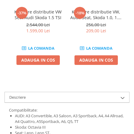
Chei Dinamometrice
Ciocane Dalti si Dornuri
Kit fixare distributie VW
Kit fixare distributie VW,
Ki
-37%
-18%
Seat Audi Skoda 1.5 TSI
Audi, Seat, Skoda 1.0, 1.2,
Gresoare
1.4
2.544,00 Lei
256,00 Lei
Reparat Filete
1.599,00 Lei
209,00 Lei
Scule Electrice
Aeroterme si Incalzitoare
LA COMANDA
LA COMANDA
Aparate de spalat cu presiune
Aspiratoare industriale
ADAUGA IN COS
ADAUGA IN COS
Lampi si Lanterne
Masini de insurubat si gaurit
Masini de polishat
Pistoale aer cald
Descriere
Pistoale de lipit
Pistoale electrice de impact
Compatibilitate:
Polizoare unghiulare
AUDI: A3 Convertible, A3 Saloon, A3 Sportback, A4, A4 Allroad,
A4 Quattro, A5Sportback, A6, Q5, TT
Rindele
Skoda: Octavia III
Slefuitoare electrice
Seat: Leon, Leon ST,