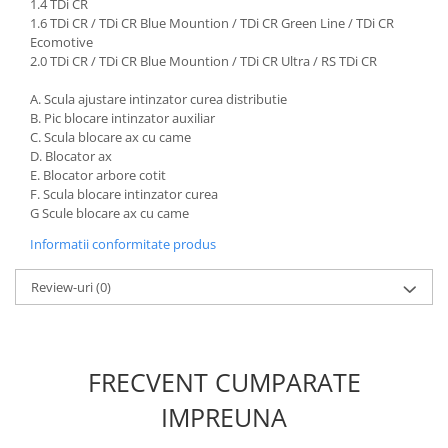
1.4 TDi CR
Nissan
1.6 TDi CR / TDi CR Blue Mountion / TDi CR Green Line / TDi CR
Opel
Ecomotive
2.0 TDi CR / TDi CR Blue Mountion / TDi CR Ultra / RS TDi CR
Peugeot
Renault
A. Scula ajustare intinzator curea distributie
Rover
B. Pic blocare intinzator auxiliar
C. Scula blocare ax cu came
Saab
D. Blocator ax
Seat
E. Blocator arbore cotit
Skoda
F. Scula blocare intinzator curea
G Scule blocare ax cu came
Suzuki
Informatii conformitate produs
Universale
Volkswagen
Review-uri
(0)
Volvo
Scule pentru tinichigerie
Scule Pneumatice
FRECVENT CUMPARATE
Accesorii Pneumatice
IMPREUNA
Alte scule pneumatice
Chei cu clichet