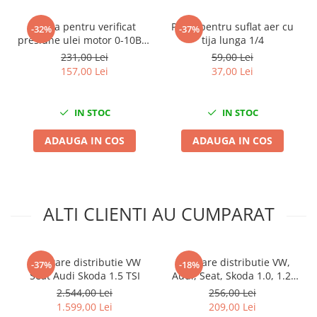
Compresoare
Trusa pentru verificat
Pistol pentru suflat aer cu
Filtre Pneumatice
-32%
-37%
presiune ulei motor 0-10Bar
tija lunga 1/4
Furtune Aer Comprimat
10 adaptoare
231,00 Lei
59,00 Lei
Masini de gaurit si taiat
157,00 Lei
37,00 Lei
Pistoale de vopsit
Pistoale Pneumatice
IN STOC
IN STOC
Polizoare biax
Scule pentru nituit si capsat
ADAUGA IN COS
ADAUGA IN COS
Slefuitoare Pneumatice
Scule speciale
Diagnoza si masurari
ALTI CLIENTI AU CUMPARAT
Injectoare
Motor
Rulmenti,Bucsi si Extractoare
Kit fixare distributie VW
Kit fixare distributie VW,
-37%
-18%
Sistem directie
Seat Audi Skoda 1.5 TSI
Audi, Seat, Skoda 1.0, 1.2,
1.4
Sistem franare
2.544,00 Lei
256,00 Lei
1.599,00 Lei
209,00 Lei
Sistem Vibro-Power