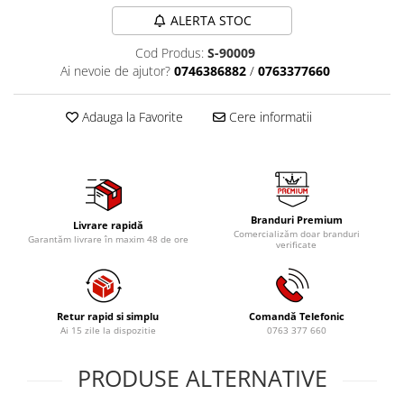
Tig-Wig
ALERTA STOC
Pompe si Cilindri Hidraulici
Cod Produs:
S-90009
Prese pentru arcuri
Ai nevoie de ajutor?
0746386882
/
0763377660
Redresoare,Roboti Pornire,Cabluri
Curent
Adauga la Favorite
Cere informatii
Schimb ulei
Accesorii schimb ulei
Chei buson baie ulei
Chei filtru ulei
Branduri Premium
Livrare rapidă
Comercializăm doar branduri
Garantăm livrare în maxim 48 de ore
Recuperatoare de ulei
verificate
Scule Ajutatoare
Scule De Mana si Unelte
Retur rapid si simplu
Comandă Telefonic
Aparate de nituit si capsat
Ai 15 zile la dispozitie
0763 377 660
Burghie
Capsatoare tapiterie
PRODUSE ALTERNATIVE
Chei de Forta