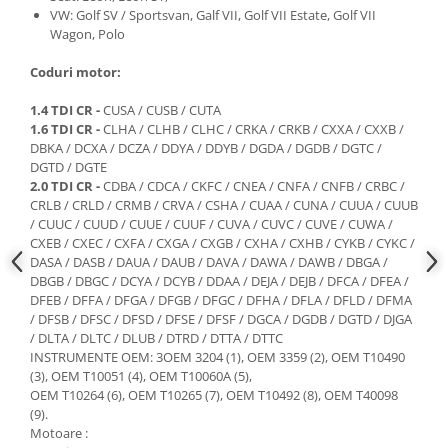
Scule fixare distributie
VW: Golf SV / Sportsvan, Galf VII, Golf VII Estate, Golf VII
Wagon, Polo
Alfa romeo
Audi
Coduri motor:
Bmw
1.4 TDI CR -
CUSA / CUSB / CUTA
Chevrolet
1.6 TDI CR -
CLHA / CLHB / CLHC / CRKA / CRKB / CXXA / CXXB /
Chrysler
DBKA / DCXA / DCZA / DDYA / DDYB / DGDA / DGDB / DGTC /
DGTD / DGTE
Citroen
2.0 TDI CR -
CDBA / CDCA / CKFC / CNEA / CNFA / CNFB / CRBC /
Dacia
CRLB / CRLD / CRMB / CRVA / CSHA / CUAA / CUNA / CUUA / CUUB
/ CUUC / CUUD / CUUE / CUUF / CUVA / CUVC / CUVE / CUWA /
Fiat
CXEB / CXEC / CXFA / CXGA / CXGB / CXHA / CXHB / CYKB / CYKC /
Ford
DASA / DASB / DAUA / DAUB / DAVA / DAWA / DAWB / DBGA /
Jaguar
DBGB / DBGC / DCYA / DCYB / DDAA / DEJA / DEJB / DFCA / DFEA /
DFEB / DFFA / DFGA / DFGB / DFGC / DFHA / DFLA / DFLD / DFMA
Jeep
/ DFSB / DFSC / DFSD / DFSE / DFSF / DGCA / DGDB / DGTD / DJGA
Lancia
/ DLTA / DLTC / DLUB / DTRD / DTTA / DTTC
Land Rover
INSTRUMENTE OEM: 3OEM 3204 (1), OEM 3359 (2), OEM T10490
(3), OEM T10051 (4), OEM T10060A (5),
Mazda
OEM T10264 (6), OEM T10265 (7), OEM T10492 (8), OEM T40098
Mercedes
(9).
Mini
Motoare :