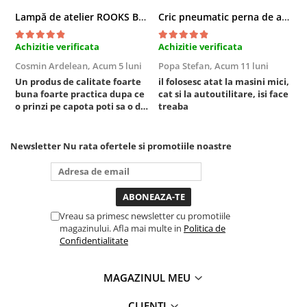
Sisteme de ridicare si sustinere
Lampă de atelier ROOKS B2 HYBRID pentru capotă, 2000 lumeni, 5000 mAh
Cric pneumatic perna de aer cu inaltator 6T
Capre Auto
Achizitie verificata
Achizitie verificata
A
Cricuri Hidraulice
Cosmin Ardelean,
Acum 5 luni
Popa Stefan,
Acum 11 luni
F
Surubelnite Si Biti
Un produs de calitate foarte
il folosesc atat la masini mici,
r
Truse de biti
buna foarte practica dupa ce
cat si la autoutilitare, isi face
o prinzi pe capota poti sa o dai
treaba
Truse de surubelnite
mai in stanga sau in dreapta
Vulcanizare
unde ai nevoie lumina
puternica si de la baterie care
Newsletter
Nu rata ofertele si promotiile noastre
Masini de dejantat roti
tine destul de mult dar daca o
Masini de echilibrat roti
bagi la priza nu mai ai treaba
toata ziua ,ce...
Piese de schimb
Scule Vulcanizare
Vreau sa primesc newsletter cu promotiile
magazinului. Afla mai multe in
Politica de
Confidentialitate
MAGAZINUL MEU
CLIENTI