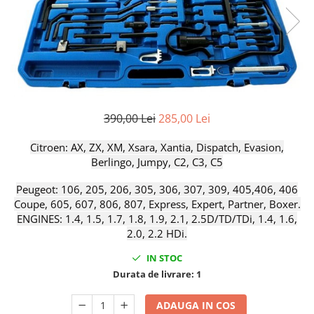
Cricuri cutie viteze
Tubulare de impact 3/4
Dispozitive de sablat & accesorii
Tubulare 1/2
Dispozitive spalat piese
Tubulare 1/2 bihexagonale
Dulapuri Bancuri Carucioare
Tubulare 1/2 hexagonale
Bancuri de lucru
Tubulare 1/4
Carucioare pentru marfa
Tubulare 3/4
390,00 Lei
285,00 Lei
Cutii pentru scule
Tubulare 3/8
Dulapuri echipate
Citroen: AX, ZX, XM, Xsara, Xantia, Dispatch, Evasion,
Dulapuri pentru scule
Berlingo, Jumpy, C2, C3, C5
Module scule
Peugeot: 106, 205, 206, 305, 306, 307, 309, 405,406, 406
Echipamente De Sudura
Coupe, 605, 607, 806, 807, Express, Expert, Partner, Boxer.
ENGINES: 1.4, 1.5, 1.7, 1.8, 1.9, 2.1, 2.5D/TD/TDi, 1.4, 1.6,
Aparate taiere cu plasma
2.0, 2.2 HDi.
Autogen
Invertoare Sudura
IN STOC
Magneti fixare sudura
Durata de livrare:
1
Mig-Mag
ADAUGA IN COS
Sudura In Puncte