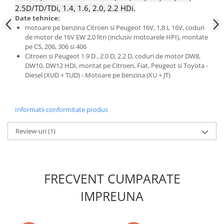
Scule fixare distributie
2.5D/TD/TDi, 1.4, 1.6, 2.0, 2.2 HDi.
Date tehnice:
Alfa romeo
motoare pe benzina Citroen si Peugeot 16V, 1,8 L 16V, coduri
Audi
de motor de 16V EW 2,0 litri (inclusiv motoarele HPI), montate
pe C5, 206, 306 si 406
Bmw
Citroen si Peugeot 1.9 D , 2.0 D, 2.2 D, coduri de motor DW8,
Chevrolet
DW10, DW12 HDI, montat pe Citroen, Fiat, Peugeot si Toyota -
Chrysler
Diesel (XUD + TUD) - Motoare pe benzina (XU + JT)
Citroen
Dacia
Informatii conformitate produs
Fiat
Ford
Review-uri
(1)
Jaguar
Jeep
Lancia
FRECVENT CUMPARATE
Land Rover
Mazda
IMPREUNA
Mercedes
Mini