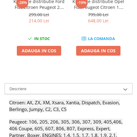
Kit fixare distributie Ford
Kit fixare distributie Opel
Ki
-28%
-19%
Chei Dinamometrice
Fiat Citroen Peugeot 2.2
Fiat Peugeot Citroen 1.3
Ciocane Dalti si Dornuri
TDCI/JTD/HDI
CDTI
299,00 Lei
799,00 Lei
Gresoare
214,00 Lei
648,00 Lei
Reparat Filete
Scule Electrice
IN STOC
LA COMANDA
Aeroterme si Incalzitoare
ADAUGA IN COS
ADAUGA IN COS
Aparate de spalat cu presiune
Aspiratoare industriale
Lampi si Lanterne
Masini de insurubat si gaurit
Masini de polishat
Descriere
Pistoale aer cald
Pistoale de lipit
Citroen: AX, ZX, XM, Xsara, Xantia, Dispatch, Evasion,
Pistoale electrice de impact
Berlingo, Jumpy, C2, C3, C5
Polizoare unghiulare
Peugeot: 106, 205, 206, 305, 306, 307, 309, 405,406,
Rindele
406 Coupe, 605, 607, 806, 807, Express, Expert,
Slefuitoare electrice
Partner, Boxer. ENGINES: 1.4, 1.5, 1.7, 1.8, 1.9, 2.1,