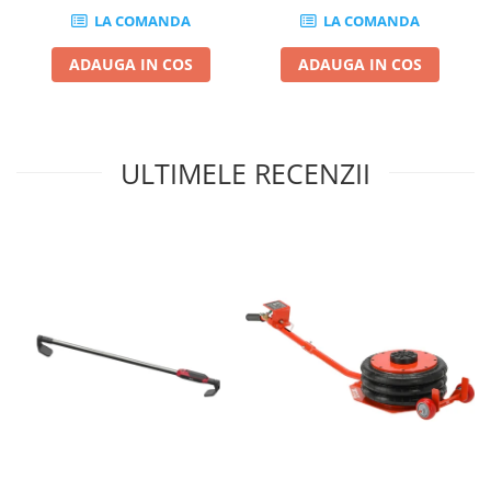
Compresoare
LA COMANDA
LA COMANDA
Filtre Pneumatice
ADAUGA IN COS
ADAUGA IN COS
Furtune Aer Comprimat
Masini de gaurit si taiat
Pistoale de vopsit
Pistoale Pneumatice
ULTIMELE RECENZII
Polizoare biax
Scule pentru nituit si capsat
Slefuitoare Pneumatice
Scule speciale
Diagnoza si masurari
Injectoare
Motor
Rulmenti,Bucsi si Extractoare
Sistem directie
Sistem franare
Sistem Vibro-Power