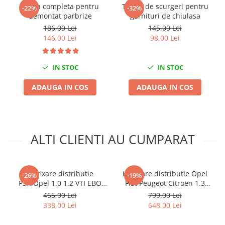
Nissan
Trusa completa pentru
Tester de scurgeri pentru
-22%
-32%
demontat parbrize
garnituri de chiulasa
Opel
186,00 Lei
145,00 Lei
Peugeot
146,00 Lei
98,00 Lei
Renault
Rover
IN STOC
IN STOC
Saab
Seat
ADAUGA IN COS
ADAUGA IN COS
Skoda
Suzuki
Universale
ALTI CLIENTI AU CUMPARAT
Volkswagen
Volvo
Scule pentru tinichigerie
Kit fixare distributie
Kit fixare distributie Opel
-26%
-19%
Scule Pneumatice
PSA,Opel 1.0 1.2 VTI EBO
Fiat Peugeot Citroen 1.3
EB2
CDTI
Accesorii Pneumatice
455,00 Lei
799,00 Lei
338,00 Lei
648,00 Lei
Alte scule pneumatice
Chei cu clichet