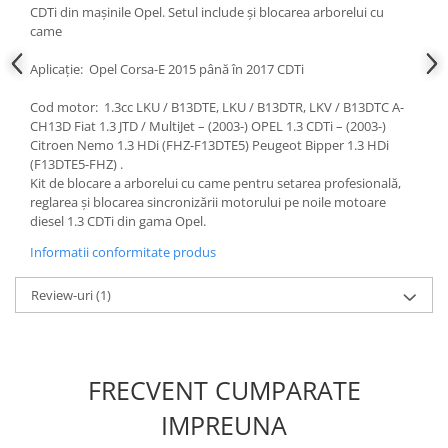
CDTi din mașinile Opel. Setul include și blocarea arborelui cu
Scule fixare distributie
came
Alfa romeo
Aplicație: Opel Corsa-E 2015 până în 2017 CDTi
Audi
Bmw
Cod motor: 1.3cc LKU / B13DTE, LKU / B13DTR, LKV / B13DTC A-
Chevrolet
CH13D Fiat 1.3 JTD / MultiJet – (2003-) OPEL 1.3 CDTi – (2003-)
Citroen Nemo 1.3 HDi (FHZ-F13DTE5) Peugeot Bipper 1.3 HDi
Chrysler
(F13DTE5-FHZ) .
Citroen
Kit de blocare a arborelui cu came pentru setarea profesională,
Dacia
reglarea și blocarea sincronizării motorului pe noile motoare
diesel 1.3 CDTi din gama Opel.
Fiat
Ford
Informatii conformitate produs
Jaguar
Review-uri
(1)
Jeep
Lancia
Land Rover
Mazda
FRECVENT CUMPARATE
Mercedes
IMPREUNA
Mini