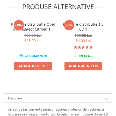
Chei Dinamometrice
PRODUSE ALTERNATIVE
Ciocane Dalti si Dornuri
Gresoare
Reparat Filete
Kit fixare distributie Opel
Kit fixare distributie 1.3
Ki
-19%
-56%
Fiat Peugeot Citroen 1.3
CDTI
F
Scule Electrice
CDTI
799,00 Lei
190,00 Lei
Aeroterme si Incalzitoare
648,00 Lei
84,00 Lei
Aparate de spalat cu presiune
Aspiratoare industriale
LA COMANDA
IN STOC
Lampi si Lanterne
Masini de insurubat si gaurit
ADAUGA IN COS
ADAUGA IN COS
Masini de polishat
Pistoale aer cald
Pistoale de lipit
Pistoale electrice de impact
Descriere
Polizoare unghiulare
Rindele
Un set de instrumente pentru reglarea profesională, reglarea și
Slefuitoare electrice
blocarea sincronizării motorului la cele mai noi motoare diesel 1.3