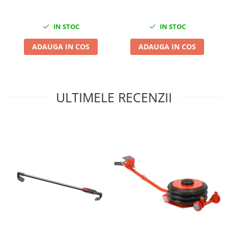
Compresoare
Filtre Pneumatice
IN STOC
IN STOC
Furtune Aer Comprimat
ADAUGA IN COS
ADAUGA IN COS
Masini de gaurit si taiat
Pistoale de vopsit
Pistoale Pneumatice
Polizoare biax
ULTIMELE RECENZII
Scule pentru nituit si capsat
Slefuitoare Pneumatice
Scule speciale
Diagnoza si masurari
Injectoare
Motor
Rulmenti,Bucsi si Extractoare
Sistem directie
Sistem franare
Sistem Vibro-Power