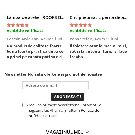
Sisteme de ridicare si sustinere
Capre Auto
Lampă de atelier ROOKS B2 HYBRID pentru capotă, 2000 lumeni, 5000 mAh
Cric pneumatic perna de aer cu inaltator 6T
Cricuri Hidraulice
Achizitie verificata
Achizitie verificata
A
Surubelnite Si Biti
Cosmin Ardelean,
Acum 5 luni
Popa Stefan,
Acum 11 luni
F
Truse de biti
Un produs de calitate foarte
il folosesc atat la masini mici,
r
Truse de surubelnite
buna foarte practica dupa ce
cat si la autoutilitare, isi face
Vulcanizare
o prinzi pe capota poti sa o dai
treaba
mai in stanga sau in dreapta
Masini de dejantat roti
unde ai nevoie lumina
puternica si de la baterie care
Masini de echilibrat roti
Newsletter
Nu rata ofertele si promotiile noastre
tine destul de mult dar daca o
Piese de schimb
bagi la priza nu mai ai treaba
Scule Vulcanizare
toata ziua ,ce...
Vreau sa primesc newsletter cu promotiile
magazinului. Afla mai multe in
Politica de
Confidentialitate
MAGAZINUL MEU