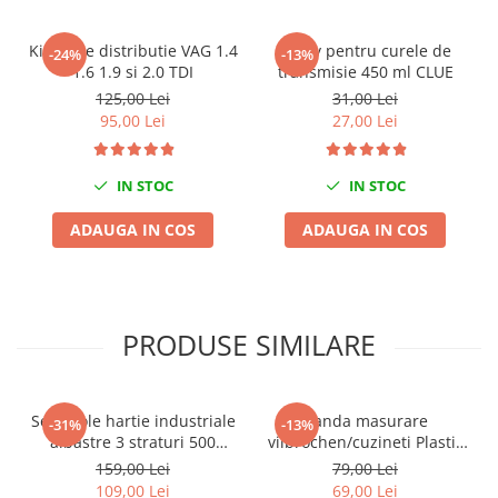
Nissan
Opel
Kit fixare distributie VAG 1.4
Spray pentru curele de
-24%
-13%
Peugeot
1.6 1.9 si 2.0 TDI
transmisie 450 ml CLUE
125,00 Lei
31,00 Lei
Renault
95,00 Lei
27,00 Lei
Rover
Saab
IN STOC
IN STOC
Seat
Skoda
ADAUGA IN COS
ADAUGA IN COS
Suzuki
Universale
Volkswagen
Volvo
PRODUSE SIMILARE
Scule pentru tinichigerie
Scule Pneumatice
Set 2 role hartie industriale
Banda masurare
-31%
-13%
Accesorii Pneumatice
albastre 3 straturi 500
vilbrochen/cuzineti Plastic
Alte scule pneumatice
portii,170M/rola 34x22cm
Gauge
159,00 Lei
79,00 Lei
Mega Blue
Chei cu clichet
109,00 Lei
69,00 Lei